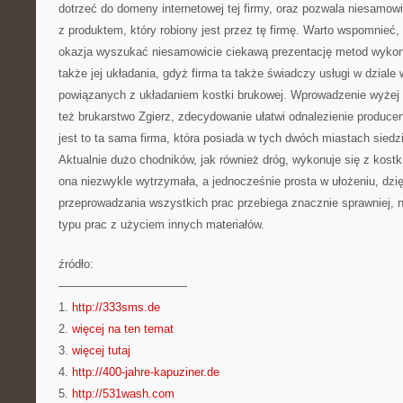
dotrzeć do domeny internetowej tej firmy, oraz pozwala niesamowi
z produktem, który robiony jest przez tę firmę. Warto wspomnieć, 
okazja wyszukać niesamowicie ciekawą prezentację metod wykony
także jej układania, gdyż firma ta także świadczy usługi w dziale
powiązanych z układaniem kostki brukowej. Wprowadzenie wyżej 
też brukarstwo Zgierz, zdecydowanie ułatwi odnalezienie producen
jest to ta sama firma, która posiada w tych dwóch miastach siedzi
Aktualnie dużo chodników, jak również dróg, wykonuje się z kostki
ona niezwykle wytrzymała, a jednocześnie prosta w ułożeniu, dzi
przeprowadzania wszystkich prac przebiega znacznie sprawniej, 
typu prac z użyciem innych materiałów.
źródło:
———————————
1.
http://333sms.de
2.
więcej na ten temat
3.
więcej tutaj
4.
http://400-jahre-kapuziner.de
5.
http://531wash.com