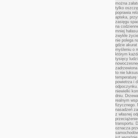
można załatw
tylko oszczę
poprawia rel
apteka, przy
zasięgu spac
na codzienne
mniej hałasu,
zwykłe życie
nie polega n
gdzie akurat
myśleniu o 
którym każd
tysięcy lud
nowoczesnego
zadrzewiona 
to nie luksu
temperaturę 
powietrza i 
odpoczynku.
niewielki ko
dniu. Drzewa
realnym wsp
fizycznego. 
nasadzeń za
z własnej od
przeciążenie
transportu. 
oznacza prz
samochodów 
już wyraźnie