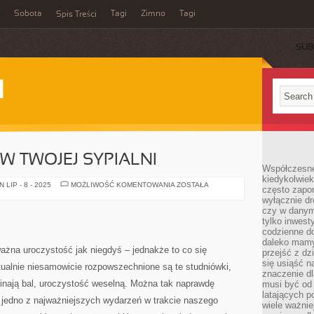
Sobota
Tagi
Zimno
Tagi
Spis Treści
SUB
I
W TWOJEJ SYPIALNI
Współczesne 
kiedykolwiek
PIĘKNA
LIP - 8 - 2025
MOŻLIWOŚĆ KOMENTOWANIA
ZOSTAŁA
często zapom
POŚCIEL
wyłącznie dr
W
TWOJEJ
czy w danym 
SYPIALNI
tylko inwest
codzienne d
daleko mamy
ażna uroczystość jak niegdyś – jednakże to co się
przejść z dz
się usiąść n
ktualnie niesamowicie rozpowszechnione są te studniówki,
znaczenie dl
minają bal, uroczystość weselną. Można tak naprawdę
musi być od 
latających 
k jedno z najważniejszych wydarzeń w trakcie naszego
wiele ważnie