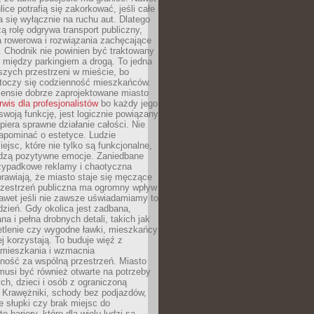
ice potrafią się zakorkować, jeśli całe
a się wyłącznie na ruchu aut. Dlatego
ą rolę odgrywa transport publiczny,
ra rowerowa i rozwiązania zachęcające
 Chodnik nie powinien być traktowany
 między parkingiem a drogą. To jedna
szych przestrzeni w mieście, bo
 toczy się codzienność mieszkańców.
nsie dobrze zaprojektowane miasto
rwis dla profesjonalistów
bo każdy jego
woją funkcję, jest logicznie powiązany
spiera sprawne działanie całości. Nie
apominać o estetyce. Ludzie
iejsc, które nie tylko są funkcjonalne,
udzą pozytywne emocje. Zaniedbane
rzypadkowe reklamy i chaotyczna
rawiają, że miasto staje się męczące
Przestrzeń publiczna ma ogromny wpływ
nawet jeśli nie zawsze uświadamiamy to
dzień. Gdy okolica jest zadbana,
a i pełna drobnych detali, takich jak
etlenie czy wygodne ławki, mieszkańcy
ej korzystają. To buduje więź z
mieszkania i wzmacnia
ność za wspólną przestrzeń. Miasto
musi być również otwarte na potrzeby
ch, dzieci i osób z ograniczoną
 Krawężniki, schody bez podjazdów,
e słupki czy brak miejsc do
 bariery, które dla wielu ludzi są