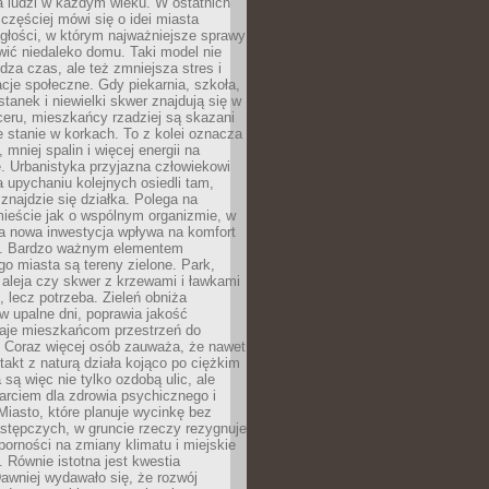
a ludzi w każdym wieku. W ostatnich
 częściej mówi się o idei miasta
egłości, w którym najważniejsze sprawy
ić niedaleko domu. Taki model nie
dza czas, ale też zmniejsza stres i
acje społeczne. Gdy piekarnia, szkoła,
stanek i niewielki skwer znajdują się w
eru, mieszkańcy rzadziej są skazani
 stanie w korkach. To z kolei oznacza
 mniej spalin i więcej energii na
. Urbanistyka przyjazna człowiekowi
a upychaniu kolejnych osiedli tam,
 znajdzie się działka. Polega na
mieście jak o wspólnym organizmie, w
a nowa inwestycja wpływa na komfort
zi. Bardzo ważnym elementem
 miasta są tereny zielone. Park,
aleja czy skwer z krzewami i ławkami
s, lecz potrzeba. Zieleń obniża
w upalne dni, poprawia jakość
daje mieszkańcom przestrzeń do
 Coraz więcej osób zauważa, że nawet
ntakt z naturą działa kojąco po ciężkim
 są więc nie tylko ozdobą ulic, ale
arciem dla zdrowia psychicznego i
Miasto, które planuje wycinkę bez
stępczych, w gruncie rzeczy rezygnuje
porności na zmiany klimatu i miejskie
. Równie istotna jest kwestia
Dawniej wydawało się, że rozwój