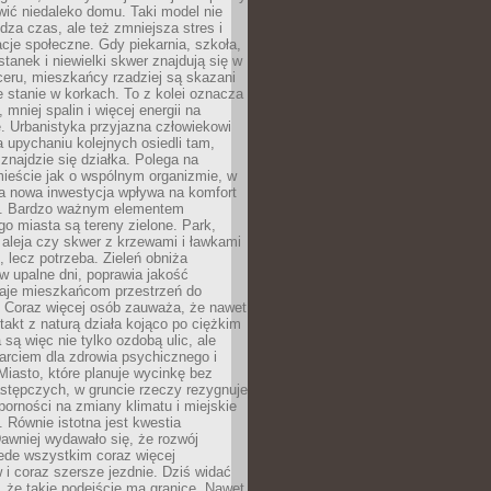
ić niedaleko domu. Taki model nie
dza czas, ale też zmniejsza stres i
acje społeczne. Gdy piekarnia, szkoła,
stanek i niewielki skwer znajdują się w
eru, mieszkańcy rzadziej są skazani
 stanie w korkach. To z kolei oznacza
 mniej spalin i więcej energii na
. Urbanistyka przyjazna człowiekowi
a upychaniu kolejnych osiedli tam,
 znajdzie się działka. Polega na
mieście jak o wspólnym organizmie, w
a nowa inwestycja wpływa na komfort
zi. Bardzo ważnym elementem
 miasta są tereny zielone. Park,
aleja czy skwer z krzewami i ławkami
s, lecz potrzeba. Zieleń obniża
w upalne dni, poprawia jakość
daje mieszkańcom przestrzeń do
 Coraz więcej osób zauważa, że nawet
ntakt z naturą działa kojąco po ciężkim
 są więc nie tylko ozdobą ulic, ale
arciem dla zdrowia psychicznego i
Miasto, które planuje wycinkę bez
stępczych, w gruncie rzeczy rezygnuje
porności na zmiany klimatu i miejskie
. Równie istotna jest kwestia
Dawniej wydawało się, że rozwój
ede wszystkim coraz więcej
i coraz szersze jezdnie. Dziś widać
, że takie podejście ma granice. Nawet