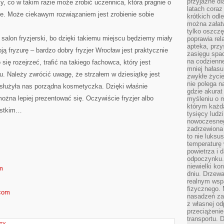
przyjazne dl
, co w takim razie może zrobić uczennica, która pragnie o
latach coraz
ce. Może ciekawym rozwiązaniem jest zrobienie sobie
krótkich odl
można załatw
tylko oszczę
 salon fryzjerski, bo dzięki takiemu miejscu będziemy miały
poprawia rel
apteka, przy
 fryzurę – bardzo dobry fryzjer Wrocław jest praktycznie
zasięgu spac
na codzienne
się rozejrzeć, trafić na takiego fachowca, który jest
mniej hałasu,
. Należy zwrócić uwagę, że strzałem w dziesiątkę jest
zwykłe życie
nie polega n
bsłużyła nas porządna kosmetyczka. Dzięki właśnie
gdzie akurat
żna lepiej prezentować się. Oczywiście fryzjer albo
myśleniu o 
którym każd
ystkim…
tysięcy lud
nowoczesnego
zadrzewiona 
to nie luksu
temperaturę 
powietrza i 
odpoczynku.
niewielki ko
m
dniu. Drzewa
realnym wsp
fizycznego. 
.com
nasadzeń za
z własnej od
przeciążenie
transportu. 
TY