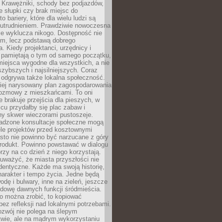
 Krawężniki, schody bez podjazdów,
e słupki czy brak miejsc do
 bariery, które dla wielu ludzi są
utrudnieniem. Prawdziwie nowoczesna
ie wyklucza nikogo. Dostępność nie
em, lecz podstawą dobrego
a. Kiedy projektanci, urzędnicy i
 pamiętają o tym od samego początku,
iejsca wygodne dla wszystkich, a nie
jszybszych i najsilniejszych. Coraz
 odgrywa także lokalna społeczność.
piej narysowany plan zagospodarowania
 rozmowy z mieszkańcami. To oni
e brakuje przejścia dla pieszych, w
cu przydałby się plac zabaw i
ny skwer wieczorami pustoszeje.
adzone konsultacje społeczne mogą
ele projektów przed kosztownymi
sto nie powinno być narzucane z góry
produkt. Powinno powstawać w dialogu
órzy na co dzień z niego korzystają.
uważyć, że miasta przyszłości nie
dentyczne. Każde ma swoją historię,
charakter i tempo życia. Jedne będą
odę i bulwary, inne na zieleń, jeszcze
udowę dawnych funkcji śródmieścia.
o można zrobić, to kopiować
bez refleksji nad lokalnymi potrzebami.
ozwój nie polega na ślepym
twie, ale na mądrym wykorzystaniu