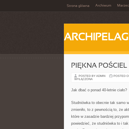
Archiwum
Marzec
Strona główna
ARCHIPELAG
PIĘKNA POŚCIEL 
POSTED BY ADMIN
POSTED ON 
WYŁĄCZONA
Jak dbać o ponad 40-letnie ciało?
Studniówka to obecnie tak samo w
zmieniło, to z pewnością to, że a
które w zasadzie bardziej przypo
powiedzieć, że studniówka to i ta