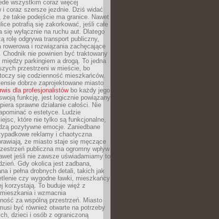
ede wszystkim coraz więcej
i coraz szersze jezdnie. Dziś widać
, że takie podejście ma granice. Nawet
ice potrafią się zakorkować, jeśli całe
a się wyłącznie na ruchu aut. Dlatego
ą rolę odgrywa transport publiczny,
ra rowerowa i rozwiązania zachęcające
 Chodnik nie powinien być traktowany
 między parkingiem a drogą. To jedna
szych przestrzeni w mieście, bo
 toczy się codzienność mieszkańców.
nsie dobrze zaprojektowane miasto
rwis dla profesjonalistów
bo każdy jego
woją funkcję, jest logicznie powiązany
spiera sprawne działanie całości. Nie
apominać o estetyce. Ludzie
iejsc, które nie tylko są funkcjonalne,
udzą pozytywne emocje. Zaniedbane
rzypadkowe reklamy i chaotyczna
rawiają, że miasto staje się męczące
Przestrzeń publiczna ma ogromny wpływ
nawet jeśli nie zawsze uświadamiamy to
dzień. Gdy okolica jest zadbana,
a i pełna drobnych detali, takich jak
etlenie czy wygodne ławki, mieszkańcy
ej korzystają. To buduje więź z
mieszkania i wzmacnia
ność za wspólną przestrzeń. Miasto
musi być również otwarte na potrzeby
ch, dzieci i osób z ograniczoną