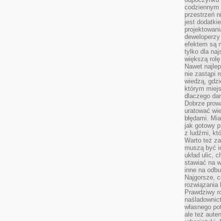
codziennym 
przestrzeń n
jest dodatki
projektowani
deweloperzy
efektem są m
tylko dla na
większą rolę
Nawet najle
nie zastąpi
wiedzą, gdzi
którym miejs
dlaczego da
Dobrze prow
uratować wi
błędami. Mia
jak gotowy 
z ludźmi, kt
Warto też za
muszą być i
układ ulic, 
stawiać na w
inne na odb
Najgorsze, c
rozwiązania 
Prawdziwy r
naśladownic
własnego po
ale też aute