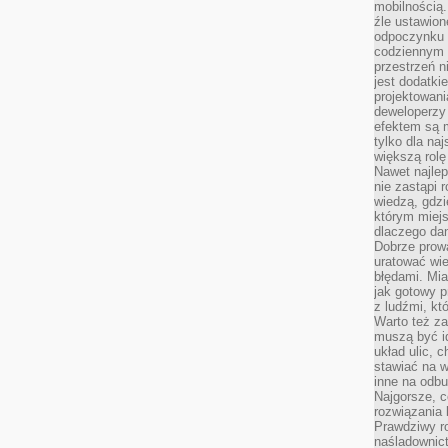
mobilnością.
źle ustawion
odpoczynku to
codziennym 
przestrzeń n
jest dodatki
projektowani
deweloperzy
efektem są m
tylko dla na
większą rolę
Nawet najle
nie zastąpi
wiedzą, gdzi
którym miejs
dlaczego da
Dobrze prow
uratować wi
błędami. Mia
jak gotowy 
z ludźmi, kt
Warto też za
muszą być i
układ ulic, 
stawiać na w
inne na odb
Najgorsze, c
rozwiązania 
Prawdziwy r
naśladownic