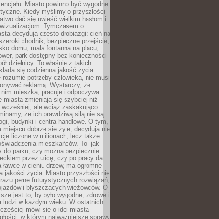
tencjału. Miasto powinno być wygodne,
ntyczne. Kiedy myślimy o przyszłości
 łatwo dać się uwieść wielkim hasłom i
wizualizacjom. Tymczasem o
sta decydują często drobiazgi: cień na
szeroki chodnik, bezpieczne przejście,
lisko domu, mała fontanna na placu,
ower, park dostępny bez konieczności
ół dzielnicy. To właśnie z takich
łada się codzienna jakość życia.
e rozumie potrzeby człowieka, nie musi
konywać reklamą. Wystarczy, że
 nim mieszka, pracuje i odpoczywa.
miasta zmieniają się szybciej niż
 wcześniej, ale wciąż zaskakująco
inamy, że ich prawdziwą siłą nie są
ogi, budynki i centra handlowe. O tym,
miejscu dobrze się żyje, decydują nie
ycje liczone w milionach, lecz także
oświadczenia mieszkańców. To, jak
 do parku, czy można bezpiecznie
ieckiem przez ulicę, czy po pracy da
a ławce w cieniu drzew, ma ogromne
a jakości życia. Miasto przyszłości nie
razu pełne futurystycznych rozwiązań,
pojazdów i błyszczących wieżowców. O
jsze jest to, by było wygodne, zdrowe i
a ludzi w każdym wieku. W ostatnich
 częściej mówi się o idei miasta
egłości, w którym najważniejsze sprawy