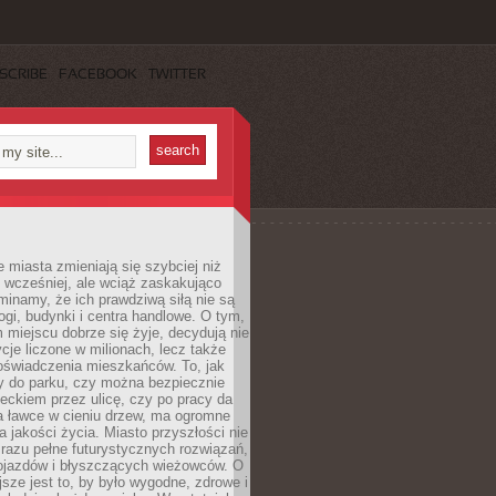
SCRIBE
FACEBOOK
TWITTER
miasta zmieniają się szybciej niż
 wcześniej, ale wciąż zaskakująco
inamy, że ich prawdziwą siłą nie są
ogi, budynki i centra handlowe. O tym,
miejscu dobrze się żyje, decydują nie
ycje liczone w milionach, lecz także
oświadczenia mieszkańców. To, jak
 do parku, czy można bezpiecznie
ieckiem przez ulicę, czy po pracy da
a ławce w cieniu drzew, ma ogromne
a jakości życia. Miasto przyszłości nie
razu pełne futurystycznych rozwiązań,
pojazdów i błyszczących wieżowców. O
jsze jest to, by było wygodne, zdrowe i