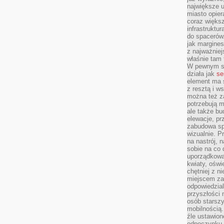
największe ul
miasto opier
coraz większ
infrastruktu
do spacerów.
jak margines
z najważniej
właśnie tam
W pewnym se
działa jak
se
element ma s
z resztą i w
można też z
potrzebują m
ale także b
elewacje, p
zabudowa sp
wizualnie. 
na nastrój, 
sobie na co 
uporządkowan
kwiaty, oświ
chętniej z ni
miejscem za
odpowiedzial
przyszłości 
osób starszy
mobilnością.
źle ustawion
odpoczynku to