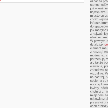
oznacza prz
samochodów 
już wyraźnie
największe ul
miasto opier
coraz większ
infrastruktu
do spacerów.
jak margines
z najważniej
właśnie tam
W pewnym se
działa jak
se
element ma s
z resztą i w
można też z
potrzebują m
ale także b
elewacje, p
zabudowa sp
wizualnie. 
na nastrój, 
sobie na co 
uporządkowan
kwiaty, oświ
chętniej z ni
miejscem za
odpowiedzial
przyszłości 
osób starszy