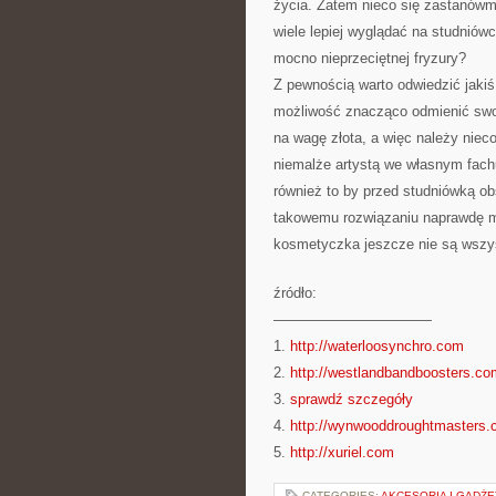
życia. Zatem nieco się zastanówmy
wiele lepiej wyglądać na studniów
mocno nieprzeciętnej fryzury?
Z pewnością warto odwiedzić jakiś
możliwość znacząco odmienić swoją
na wagę złota, a więc należy nieco 
niemalże artystą we własnym fachu
również to by przed studniówką o
takowemu rozwiązaniu naprawdę mo
kosmetyczka jeszcze nie są wsz
źródło:
———————————
1.
http://waterloosynchro.com
2.
http://westlandbandboosters.co
3.
sprawdź szczegóły
4.
http://wynwooddroughtmasters
5.
http://xuriel.com
CATEGORIES:
AKCESORIA I GADŻE