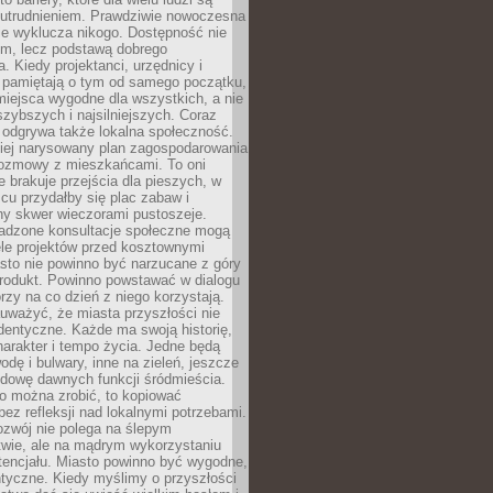
utrudnieniem. Prawdziwie nowoczesna
ie wyklucza nikogo. Dostępność nie
em, lecz podstawą dobrego
a. Kiedy projektanci, urzędnicy i
 pamiętają o tym od samego początku,
iejsca wygodne dla wszystkich, a nie
jszybszych i najsilniejszych. Coraz
 odgrywa także lokalna społeczność.
piej narysowany plan zagospodarowania
 rozmowy z mieszkańcami. To oni
e brakuje przejścia dla pieszych, w
cu przydałby się plac zabaw i
ny skwer wieczorami pustoszeje.
adzone konsultacje społeczne mogą
ele projektów przed kosztownymi
sto nie powinno być narzucane z góry
produkt. Powinno powstawać w dialogu
órzy na co dzień z niego korzystają.
uważyć, że miasta przyszłości nie
dentyczne. Każde ma swoją historię,
charakter i tempo życia. Jedne będą
odę i bulwary, inne na zieleń, jeszcze
udowę dawnych funkcji śródmieścia.
o można zrobić, to kopiować
bez refleksji nad lokalnymi potrzebami.
ozwój nie polega na ślepym
twie, ale na mądrym wykorzystaniu
tencjału. Miasto powinno być wygodne,
ntyczne. Kiedy myślimy o przyszłości