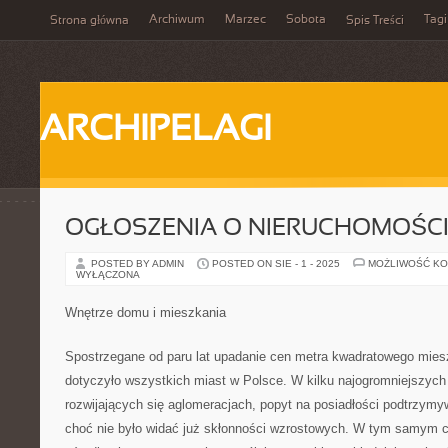
Archiwum
Marzec
Sobota
Tagi
Strona główna
Spis Treści
ARCHIPELAGI
OGŁOSZENIA O NIERUCHOMOŚC
POSTED BY ADMIN
POSTED ON SIE - 1 - 2025
MOŻLIWOŚĆ K
WYŁĄCZONA
Wnętrze domu i mieszkania
Spostrzegane od paru lat upadanie cen metra kwadratowego mies
dotyczyło wszystkich miast w Polsce. W kilku najogromniejszych
rozwijających się aglomeracjach, popyt na posiadłości podtrzymy
choć nie było widać już skłonności wzrostowych. W tym samym c