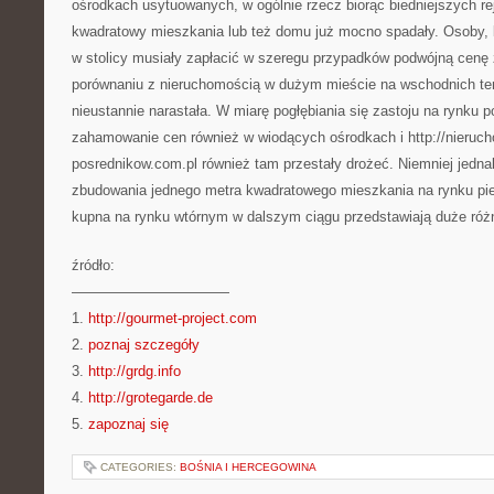
ośrodkach usytuowanych, w ogólnie rzecz biorąc biedniejszych re
kwadratowy mieszkania lub też domu już mocno spadały. Osoby, 
w stolicy musiały zapłacić w szeregu przypadków podwójną cenę
porównaniu z nieruchomością w dużym mieście na wschodnich ter
nieustannie narastała. W miarę pogłębiania się zastoju na rynku po
zahamowanie cen również w wiodących ośrodkach i http://nieruc
posrednikow.com.pl również tam przestały drożeć. Niemniej jedn
zbudowania jednego metra kwadratowego mieszkania na rynku pie
kupna na rynku wtórnym w dalszym ciągu przedstawiają duże róż
źródło:
———————————
1.
http://gourmet-project.com
2.
poznaj szczegóły
3.
http://grdg.info
4.
http://grotegarde.de
5.
zapoznaj się
CATEGORIES:
BOŚNIA I HERCEGOWINA