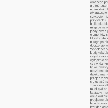
własnego po
ale też aute
urbanistyki,
efektownym 
sukcesie mia
przystanku, 
biblioteka b
miejsce na r
jazdy przez p
elementów sk
Miasto, któr
nikogo prze
dobrze się w
Współczesne 
kiedykolwiek
często zapom
wyłącznie dr
czy w danym 
tylko inwest
codzienne d
daleko mamy
przejść z dz
się usiąść n
znaczenie dl
musi być od 
latających 
wiele ważnie
przyjazne dl
latach coraz
krótkich odl