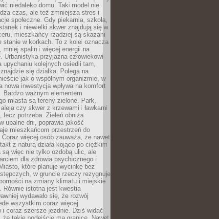
ić niedaleko domu. Taki model nie
dza czas, ale też zmniejsza stres i
acje społeczne. Gdy piekarnia, szkoła,
stanek i niewielki skwer znajdują się w
eru, mieszkańcy rzadziej są skazani
 stanie w korkach. To z kolei oznacza
 mniej spalin i więcej energii na
. Urbanistyka przyjazna człowiekowi
a upychaniu kolejnych osiedli tam,
 znajdzie się działka. Polega na
mieście jak o wspólnym organizmie, w
a nowa inwestycja wpływa na komfort
zi. Bardzo ważnym elementem
 miasta są tereny zielone. Park,
aleja czy skwer z krzewami i ławkami
s, lecz potrzeba. Zieleń obniża
w upalne dni, poprawia jakość
daje mieszkańcom przestrzeń do
 Coraz więcej osób zauważa, że nawet
ntakt z naturą działa kojąco po ciężkim
 są więc nie tylko ozdobą ulic, ale
arciem dla zdrowia psychicznego i
Miasto, które planuje wycinkę bez
stępczych, w gruncie rzeczy rezygnuje
porności na zmiany klimatu i miejskie
. Równie istotna jest kwestia
Dawniej wydawało się, że rozwój
ede wszystkim coraz więcej
i coraz szersze jezdnie. Dziś widać
, że takie podejście ma granice. Nawet