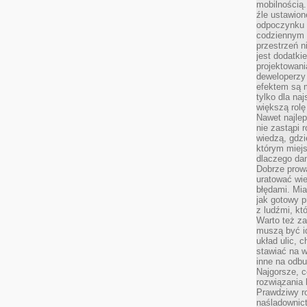
mobilnością.
źle ustawion
odpoczynku to
codziennym 
przestrzeń n
jest dodatki
projektowani
deweloperzy
efektem są m
tylko dla na
większą rolę
Nawet najle
nie zastąpi
wiedzą, gdzi
którym miejs
dlaczego da
Dobrze prow
uratować wi
błędami. Mia
jak gotowy 
z ludźmi, kt
Warto też za
muszą być i
układ ulic, 
stawiać na w
inne na odb
Najgorsze, c
rozwiązania 
Prawdziwy r
naśladownic