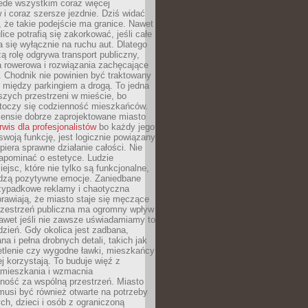
ede wszystkim coraz więcej
i coraz szersze jezdnie. Dziś widać
, że takie podejście ma granice. Nawet
ice potrafią się zakorkować, jeśli całe
a się wyłącznie na ruchu aut. Dlatego
ą rolę odgrywa transport publiczny,
ra rowerowa i rozwiązania zachęcające
 Chodnik nie powinien być traktowany
 między parkingiem a drogą. To jedna
szych przestrzeni w mieście, bo
 toczy się codzienność mieszkańców.
nsie dobrze zaprojektowane miasto
rwis dla profesjonalistów
bo każdy jego
woją funkcję, jest logicznie powiązany
spiera sprawne działanie całości. Nie
apominać o estetyce. Ludzie
iejsc, które nie tylko są funkcjonalne,
udzą pozytywne emocje. Zaniedbane
rzypadkowe reklamy i chaotyczna
rawiają, że miasto staje się męczące
Przestrzeń publiczna ma ogromny wpływ
nawet jeśli nie zawsze uświadamiamy to
dzień. Gdy okolica jest zadbana,
a i pełna drobnych detali, takich jak
etlenie czy wygodne ławki, mieszkańcy
ej korzystają. To buduje więź z
mieszkania i wzmacnia
ność za wspólną przestrzeń. Miasto
musi być również otwarte na potrzeby
ch, dzieci i osób z ograniczoną