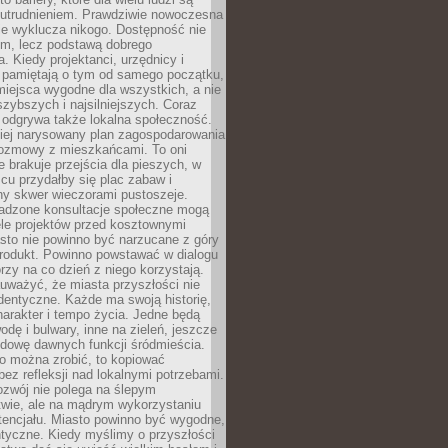
utrudnieniem. Prawdziwie nowoczesna
ie wyklucza nikogo. Dostępność nie
em, lecz podstawą dobrego
a. Kiedy projektanci, urzędnicy i
 pamiętają o tym od samego początku,
iejsca wygodne dla wszystkich, a nie
jszybszych i najsilniejszych. Coraz
 odgrywa także lokalna społeczność.
piej narysowany plan zagospodarowania
 rozmowy z mieszkańcami. To oni
e brakuje przejścia dla pieszych, w
cu przydałby się plac zabaw i
ny skwer wieczorami pustoszeje.
adzone konsultacje społeczne mogą
ele projektów przed kosztownymi
sto nie powinno być narzucane z góry
produkt. Powinno powstawać w dialogu
órzy na co dzień z niego korzystają.
uważyć, że miasta przyszłości nie
dentyczne. Każde ma swoją historię,
charakter i tempo życia. Jedne będą
odę i bulwary, inne na zieleń, jeszcze
udowę dawnych funkcji śródmieścia.
o można zrobić, to kopiować
bez refleksji nad lokalnymi potrzebami.
ozwój nie polega na ślepym
twie, ale na mądrym wykorzystaniu
tencjału. Miasto powinno być wygodne,
ntyczne. Kiedy myślimy o przyszłości