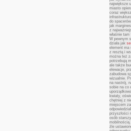
największe ul
miasto opier
coraz większ
infrastruktu
do spacerów.
jak margines
z najważniej
właśnie tam
W pewnym se
działa jak
se
element ma s
z resztą i w
można też z
potrzebują m
ale także b
elewacje, p
zabudowa sp
wizualnie. 
na nastrój, 
sobie na co 
uporządkowan
kwiaty, oświ
chętniej z ni
miejscem za
odpowiedzial
przyszłości 
osób starszy
mobilnością.
źle ustawion
odpoczynku to