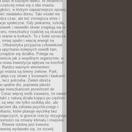
a ludzi w każdym wieku. W ostatnich
 częściej mówi się o idei miasta
egłości, w którym najważniejsze sprawy
ić niedaleko domu. Taki model nie
dza czas, ale też zmniejsza stres i
acje społeczne. Gdy piekarnia, szkoła,
stanek i niewielki skwer znajdują się w
eru, mieszkańcy rzadziej są skazani
 stanie w korkach. To z kolei oznacza
 mniej spalin i więcej energii na
. Urbanistyka przyjazna człowiekowi
a upychaniu kolejnych osiedli tam,
 znajdzie się działka. Polega na
mieście jak o wspólnym organizmie, w
a nowa inwestycja wpływa na komfort
zi. Bardzo ważnym elementem
 miasta są tereny zielone. Park,
aleja czy skwer z krzewami i ławkami
s, lecz potrzeba. Zieleń obniża
w upalne dni, poprawia jakość
daje mieszkańcom przestrzeń do
 Coraz więcej osób zauważa, że nawet
ntakt z naturą działa kojąco po ciężkim
 są więc nie tylko ozdobą ulic, ale
arciem dla zdrowia psychicznego i
Miasto, które planuje wycinkę bez
stępczych, w gruncie rzeczy rezygnuje
porności na zmiany klimatu i miejskie
. Równie istotna jest kwestia
Dawniej wydawało się, że rozwój