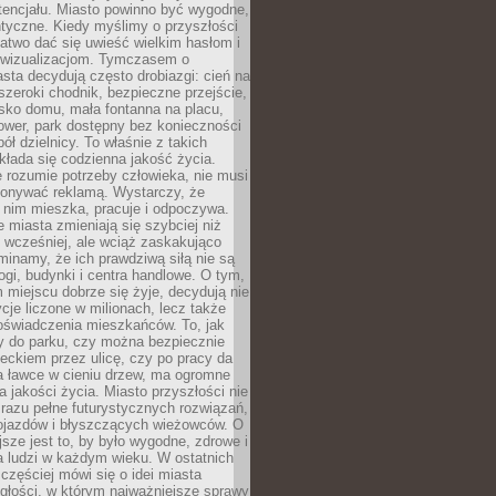
tencjału. Miasto powinno być wygodne,
ntyczne. Kiedy myślimy o przyszłości
 łatwo dać się uwieść wielkim hasłom i
wizualizacjom. Tymczasem o
sta decydują często drobiazgi: cień na
szeroki chodnik, bezpieczne przejście,
lisko domu, mała fontanna na placu,
ower, park dostępny bez konieczności
ół dzielnicy. To właśnie z takich
łada się codzienna jakość życia.
e rozumie potrzeby człowieka, nie musi
konywać reklamą. Wystarczy, że
 nim mieszka, pracuje i odpoczywa.
miasta zmieniają się szybciej niż
 wcześniej, ale wciąż zaskakująco
inamy, że ich prawdziwą siłą nie są
ogi, budynki i centra handlowe. O tym,
miejscu dobrze się żyje, decydują nie
ycje liczone w milionach, lecz także
oświadczenia mieszkańców. To, jak
 do parku, czy można bezpiecznie
ieckiem przez ulicę, czy po pracy da
a ławce w cieniu drzew, ma ogromne
a jakości życia. Miasto przyszłości nie
razu pełne futurystycznych rozwiązań,
pojazdów i błyszczących wieżowców. O
jsze jest to, by było wygodne, zdrowe i
a ludzi w każdym wieku. W ostatnich
 częściej mówi się o idei miasta
egłości, w którym najważniejsze sprawy