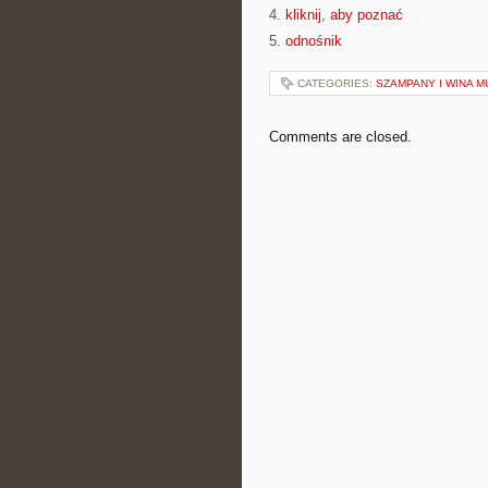
4.
kliknij, aby poznać
5.
odnośnik
CATEGORIES:
SZAMPANY I WINA 
Comments are closed.