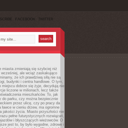
SCRIBE
FACEBOOK
TWITTER
miasta zmieniają się szybciej niż
 wcześniej, ale wciąż zaskakująco
inamy, że ich prawdziwą siłą nie są
ogi, budynki i centra handlowe. O tym,
miejscu dobrze się żyje, decydują nie
ycje liczone w milionach, lecz także
oświadczenia mieszkańców. To, jak
 do parku, czy można bezpiecznie
ieckiem przez ulicę, czy po pracy da
a ławce w cieniu drzew, ma ogromne
a jakości życia. Miasto przyszłości nie
razu pełne futurystycznych rozwiązań,
pojazdów i błyszczących wieżowców. O
jsze jest to, by było wygodne, zdrowe i