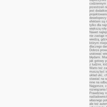
codziennym 
przestrzeń n
jest dodatki
projektowani
deweloperzy
efektem są m
tylko dla na
większą rolę
Nawet najle
nie zastąpi
wiedzą, gdzi
którym miejs
dlaczego da
Dobrze prow
uratować wi
błędami. Mia
jak gotowy 
z ludźmi, kt
Warto też za
muszą być i
układ ulic, 
stawiać na w
inne na odb
Najgorsze, c
rozwiązania 
Prawdziwy r
naśladownic
własnego po
ale też aute