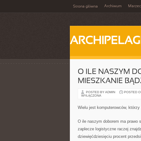
Archiwum
Marzec
Strona główna
ARCHIPELAG
O ILE NASZYM D
MIESZKANIE BĄD
POSTED BY ADMIN
POSTED ON 
WYŁĄCZONA
Wielu jest komputerowców, którzy n
O ile naszym doborem ma prawo sta
zaplecze logistyczne raczej znajd
dziewięćdziesięciu procent przeds