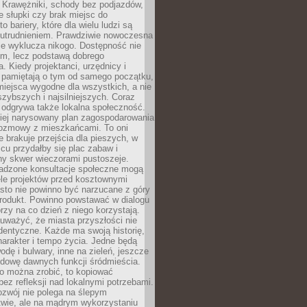
 Krawężniki, schody bez podjazdów,
e słupki czy brak miejsc do
 bariery, które dla wielu ludzi są
utrudnieniem. Prawdziwie nowoczesna
ie wyklucza nikogo. Dostępność nie
em, lecz podstawą dobrego
a. Kiedy projektanci, urzędnicy i
 pamiętają o tym od samego początku,
iejsca wygodne dla wszystkich, a nie
jszybszych i najsilniejszych. Coraz
 odgrywa także lokalna społeczność.
piej narysowany plan zagospodarowania
 rozmowy z mieszkańcami. To oni
e brakuje przejścia dla pieszych, w
cu przydałby się plac zabaw i
ny skwer wieczorami pustoszeje.
adzone konsultacje społeczne mogą
ele projektów przed kosztownymi
sto nie powinno być narzucane z góry
produkt. Powinno powstawać w dialogu
órzy na co dzień z niego korzystają.
uważyć, że miasta przyszłości nie
dentyczne. Każde ma swoją historię,
charakter i tempo życia. Jedne będą
odę i bulwary, inne na zieleń, jeszcze
udowę dawnych funkcji śródmieścia.
o można zrobić, to kopiować
bez refleksji nad lokalnymi potrzebami.
ozwój nie polega na ślepym
twie, ale na mądrym wykorzystaniu