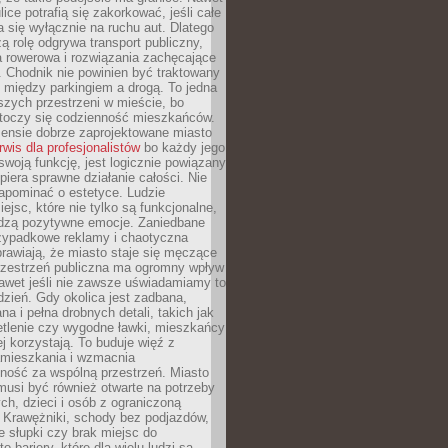
ice potrafią się zakorkować, jeśli całe
a się wyłącznie na ruchu aut. Dlatego
ą rolę odgrywa transport publiczny,
ra rowerowa i rozwiązania zachęcające
 Chodnik nie powinien być traktowany
 między parkingiem a drogą. To jedna
szych przestrzeni w mieście, bo
 toczy się codzienność mieszkańców.
nsie dobrze zaprojektowane miasto
rwis dla profesjonalistów
bo każdy jego
woją funkcję, jest logicznie powiązany
spiera sprawne działanie całości. Nie
apominać o estetyce. Ludzie
iejsc, które nie tylko są funkcjonalne,
udzą pozytywne emocje. Zaniedbane
rzypadkowe reklamy i chaotyczna
rawiają, że miasto staje się męczące
Przestrzeń publiczna ma ogromny wpływ
nawet jeśli nie zawsze uświadamiamy to
dzień. Gdy okolica jest zadbana,
a i pełna drobnych detali, takich jak
etlenie czy wygodne ławki, mieszkańcy
ej korzystają. To buduje więź z
mieszkania i wzmacnia
ność za wspólną przestrzeń. Miasto
musi być również otwarte na potrzeby
ch, dzieci i osób z ograniczoną
 Krawężniki, schody bez podjazdów,
e słupki czy brak miejsc do
 bariery, które dla wielu ludzi są