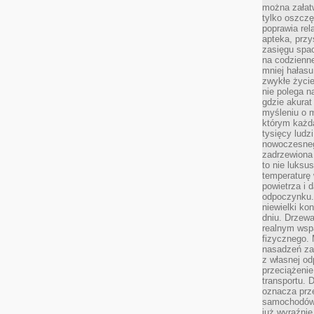
można załatw
tylko oszczę
poprawia rel
apteka, przy
zasięgu spac
na codzienne
mniej hałasu,
zwykłe życie
nie polega n
gdzie akurat
myśleniu o 
którym każd
tysięcy lud
nowoczesnego
zadrzewiona 
to nie luksu
temperaturę 
powietrza i 
odpoczynku.
niewielki ko
dniu. Drzewa
realnym wsp
fizycznego. 
nasadzeń za
z własnej od
przeciążenie
transportu. 
oznacza prz
samochodów 
już wyraźnie