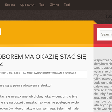
Sobota
Tagi
Zimno
Tagi
Spis Treści
SUB
I
OBOREM MA OKAZJĘ STAĆ SIĘ
Współczesne 
Ź
kiedykolwiek
często zapom
wyłącznie dr
O
SIE - 13 - 2025
MOŻLIWOŚĆ KOMENTOWANIA
ZOSTAŁA
czy w danym 
ILE
NASZYM
tylko inwest
DOBOREM
codzienne d
MA
ie są w pełni zadowoleni z struktur
daleko mamy
OKAZJĘ
STAĆ
przejść z dz
SIĘ
się usiąść n
MIESZKANIE
ć się mieszkanie lub drobny lokal w centrum, o tyle
znaczenie dl
BĄDŹ
musi być od 
zie się na obrzeżu miasta. Tak właśnie postępuje około
latających 
iębiorców, których aktywność wymaga, żeby mieli hale
wiele ważnie