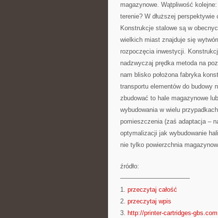
magazynowe. Wątpliwość kolejne
terenie? W dłuższej perspektywie 
Konstrukcje stalowe są w obecnyc
wielkich miast znajduje się wytwó
rozpoczęcia inwestycji. Konstrukcj
nadzwyczaj prędka metoda na poz
nam blisko położona fabryka konstr
transportu elementów do budowy n
zbudować to hale magazynowe lub 
wybudowania w wielu przypadkach
pomieszczenia (zaś adaptacja – na
optymalizacji jak wybudowanie hali
nie tylko powierzchnia magazynow
źródło:
———————————
1.
przeczytaj całość
2.
przeczytaj wpis
3.
http://printer-cartridges-gbs.com