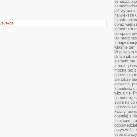
oznacza prz
samochodów 
już wyraźnie
największe ul
miasto opier
MUSUJĄCE
coraz większ
infrastruktu
do spacerów.
jak margines
z najważniej
właśnie tam
W pewnym se
działa jak
se
element ma s
z resztą i w
można też z
potrzebują m
ale także b
elewacje, p
zabudowa sp
wizualnie. 
na nastrój, 
sobie na co 
uporządkowan
kwiaty, oświ
chętniej z ni
miejscem za
odpowiedzial
przyszłości 
osób starszy