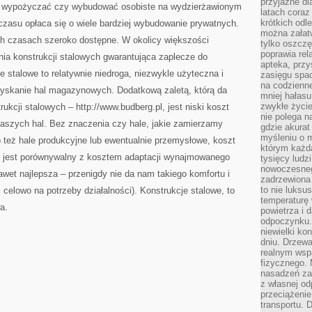
przyjazne dl
: wypożyczać czy wybudować osobiste na wydzierżawionym
latach coraz
krótkich odl
czasu opłaca się o wiele bardziej wybudowanie prywatnych.
można załatw
h czasach szeroko dostępne. W okolicy większości
tylko oszczę
poprawia rel
rnia konstrukcji stalowych gwarantująca zaplecze do
apteka, przy
e stalowe to relatywnie niedroga, niezwykle użyteczna i
zasięgu spac
na codzienne
yskanie hal magazynowych. Dodatkową zaletą, którą da
mniej hałasu,
zwykłe życie
ukcji stalowych – http://www.budberg.pl, jest niski koszt
nie polega n
aszych hal. Bez znaczenia czy hale, jakie zamierzamy
gdzie akurat
myśleniu o 
też hale produkcyjne lub ewentualnie przemysłowe, koszt
którym każd
 jest porównywalny z kosztem adaptacji wynajmowanego
tysięcy lud
nowoczesnego
wet najlepsza – przenigdy nie da nam takiego komfortu i
zadrzewiona 
to nie luksu
 celowo na potrzeby działalności). Konstrukcje stalowe, to
temperaturę 
a.
powietrza i 
odpoczynku.
niewielki ko
dniu. Drzewa
realnym wsp
fizycznego. 
nasadzeń za
z własnej od
przeciążenie
transportu. 