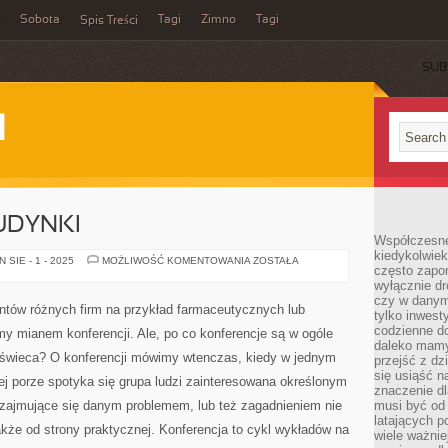
Sobota
Tagi
Zimno
Tagi
Spis Treści
SUB
I
UDYNKI
Współczesne 
kiedykolwiek
NOWOCZESNE
SIE - 1 - 2025
MOŻLIWOŚĆ KOMENTOWANIA
ZOSTAŁA
często zapom
BUDYNKI
wyłącznie dr
czy w danym 
ntów różnych firm na przykład farmaceutycznych lub
tylko inwest
codzienne d
y mianem konferencji. Ale, po co konferencje są w ogóle
daleko mamy
zyświeca? O konferencji mówimy wtenczas, kiedy w jednym
przejść z dz
się usiąść n
nej porze spotyka się grupa ludzi zainteresowana określonym
znaczenie dl
y zajmujące się danym problemem, lub też zagadnieniem nie
musi być od 
latających 
także od strony praktycznej. Konferencja to cykl wykładów na
wiele ważnie