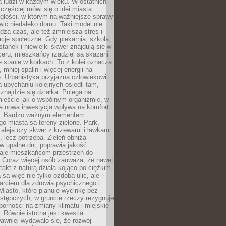
a ludzi w każdym wieku. W ostatnich
 częściej mówi się o idei miasta
egłości, w którym najważniejsze sprawy
ić niedaleko domu. Taki model nie
dza czas, ale też zmniejsza stres i
acje społeczne. Gdy piekarnia, szkoła,
stanek i niewielki skwer znajdują się w
eru, mieszkańcy rzadziej są skazani
 stanie w korkach. To z kolei oznacza
 mniej spalin i więcej energii na
. Urbanistyka przyjazna człowiekowi
a upychaniu kolejnych osiedli tam,
 znajdzie się działka. Polega na
mieście jak o wspólnym organizmie, w
a nowa inwestycja wpływa na komfort
zi. Bardzo ważnym elementem
 miasta są tereny zielone. Park,
aleja czy skwer z krzewami i ławkami
s, lecz potrzeba. Zieleń obniża
w upalne dni, poprawia jakość
daje mieszkańcom przestrzeń do
 Coraz więcej osób zauważa, że nawet
ntakt z naturą działa kojąco po ciężkim
 są więc nie tylko ozdobą ulic, ale
arciem dla zdrowia psychicznego i
Miasto, które planuje wycinkę bez
stępczych, w gruncie rzeczy rezygnuje
porności na zmiany klimatu i miejskie
. Równie istotna jest kwestia
Dawniej wydawało się, że rozwój