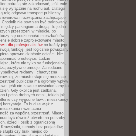
ice potrafią się zakorkować, jeśli całe
a się wyłącznie na ruchu aut. Dlatego
ą rolę odgrywa transport publiczny,
ra rowerowa i rozwiązania zachęcające
 Chodnik nie powinien być traktowany
 między parkingiem a drogą. To jedna
szych przestrzeni w mieście, bo
 toczy się codzienność mieszkańców.
nsie dobrze zaprojektowane miasto
rwis dla profesjonalistów
bo każdy jego
woją funkcję, jest logicznie powiązany
spiera sprawne działanie całości. Nie
apominać o estetyce. Ludzie
iejsc, które nie tylko są funkcjonalne,
udzą pozytywne emocje. Zaniedbane
rzypadkowe reklamy i chaotyczna
rawiają, że miasto staje się męczące
Przestrzeń publiczna ma ogromny wpływ
nawet jeśli nie zawsze uświadamiamy to
dzień. Gdy okolica jest zadbana,
a i pełna drobnych detali, takich jak
etlenie czy wygodne ławki, mieszkańcy
ej korzystają. To buduje więź z
mieszkania i wzmacnia
ność za wspólną przestrzeń. Miasto
musi być również otwarte na potrzeby
ch, dzieci i osób z ograniczoną
 Krawężniki, schody bez podjazdów,
e słupki czy brak miejsc do
 bariery, które dla wielu ludzi są