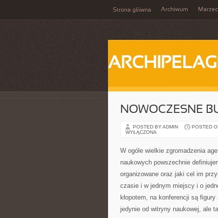
Archiwum
Marzec
Strona główna
ARCHIPELAG
NOWOCZESNE B
POSTED BY ADMIN
POSTED ON 
WYŁĄCZONA
W ogóle wielkie zgromadzenia age
naukowych powszechnie definiujem
organizowane oraz jaki cel im pr
czasie i w jednym miejscy i o jed
kłopotem, na konferencji są figur
jedynie od witryny naukowej, ale 