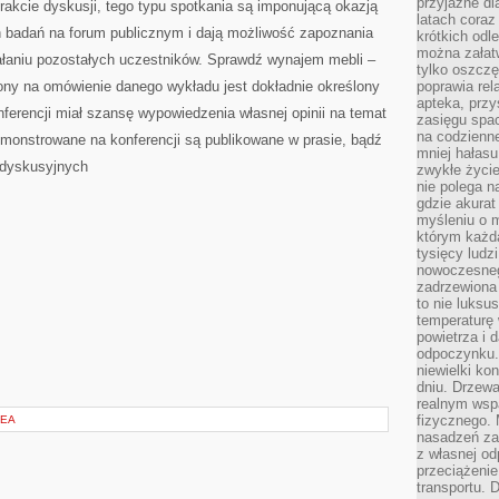
przyjazne dl
rakcie dyskusji, tego typu spotkania są imponującą okazją
latach coraz
 badań na forum publicznym i dają możliwość zapoznania
krótkich odl
można załatw
iałaniu pozostałych uczestników. Sprawdź wynajem mebli –
tylko oszczę
ony na omówienie danego wykładu jest dokładnie określony
poprawia rel
apteka, przy
ferencji miał szansę wypowiedzenia własnej opinii na temat
zasięgu spac
na codzienne
emonstrowane na konferencji są publikowane w prasie, bądź
mniej hałasu,
 dyskusyjnych
zwykłe życie
nie polega n
gdzie akurat
myśleniu o 
którym każd
tysięcy lud
nowoczesnego
zadrzewiona 
to nie luksu
temperaturę 
powietrza i 
odpoczynku.
niewielki ko
dniu. Drzewa
realnym wsp
fizycznego. 
ZEA
nasadzeń za
z własnej od
przeciążenie
transportu. 