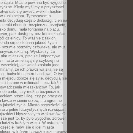
tencjału. Miasto powinno być wygodne,
ntyczne. Kiedy myślimy o przyszłości
 łatwo dać się uwieść wielkim hasłom i
wizualizacjom. Tymczasem o
sta decydują często drobiazgi: cień na
szeroki chodnik, bezpieczne przejście,
lisko domu, mała fontanna na placu,
ower, park dostępny bez konieczności
ół dzielnicy. To właśnie z takich
łada się codzienna jakość życia.
e rozumie potrzeby człowieka, nie musi
konywać reklamą. Wystarczy, że
 nim mieszka, pracuje i odpoczywa.
miasta zmieniają się szybciej niż
 wcześniej, ale wciąż zaskakująco
inamy, że ich prawdziwą siłą nie są
ogi, budynki i centra handlowe. O tym,
miejscu dobrze się żyje, decydują nie
ycje liczone w milionach, lecz także
oświadczenia mieszkańców. To, jak
 do parku, czy można bezpiecznie
ieckiem przez ulicę, czy po pracy da
a ławce w cieniu drzew, ma ogromne
a jakości życia. Miasto przyszłości nie
razu pełne futurystycznych rozwiązań,
pojazdów i błyszczących wieżowców. O
jsze jest to, by było wygodne, zdrowe i
a ludzi w każdym wieku. W ostatnich
 częściej mówi się o idei miasta
egłości, w którym najważniejsze sprawy