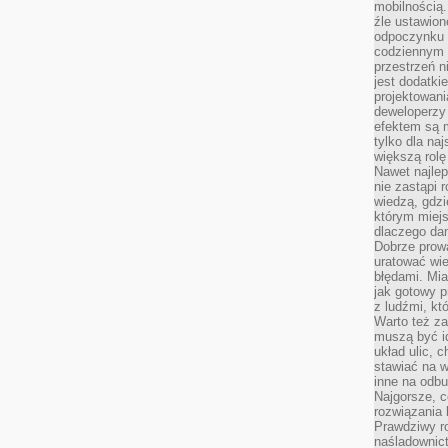
mobilnością.
źle ustawion
odpoczynku to
codziennym 
przestrzeń n
jest dodatki
projektowani
deweloperzy
efektem są m
tylko dla na
większą rolę
Nawet najle
nie zastąpi
wiedzą, gdzi
którym miejs
dlaczego da
Dobrze prow
uratować wi
błędami. Mia
jak gotowy 
z ludźmi, kt
Warto też za
muszą być i
układ ulic, 
stawiać na w
inne na odb
Najgorsze, c
rozwiązania 
Prawdziwy r
naśladownic