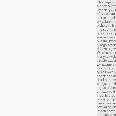
własnego po
ale też aute
urbanistyki,
efektownym 
sukcesie mia
przystanku, 
biblioteka b
miejsce na r
jazdy przez p
elementów sk
Miasto, któr
nikogo prze
dobrze się w
Współczesne 
kiedykolwiek
często zapom
wyłącznie dr
czy w danym 
tylko inwest
codzienne d
daleko mamy
przejść z dz
się usiąść n
znaczenie dl
musi być od 
latających 
wiele ważnie
przyjazne dl
latach coraz
krótkich odl