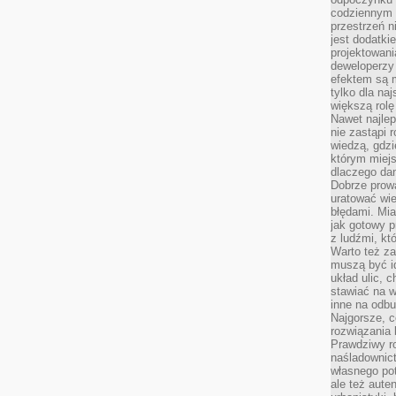
codziennym 
przestrzeń n
jest dodatki
projektowani
deweloperzy
efektem są m
tylko dla na
większą rolę
Nawet najle
nie zastąpi
wiedzą, gdzi
którym miejs
dlaczego da
Dobrze prow
uratować wi
błędami. Mia
jak gotowy 
z ludźmi, kt
Warto też za
muszą być i
układ ulic, 
stawiać na w
inne na odb
Najgorsze, c
rozwiązania 
Prawdziwy r
naśladownic
własnego po
ale też aute