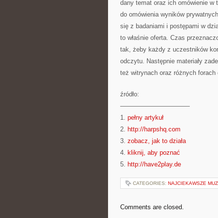
dany temat oraz ich omówienie w t
do omówienia wyników prywatnych
się z badaniami i postępami w dz
to właśnie oferta. Czas przeznacz
tak, żeby każdy z uczestników kon
odczytu. Następnie materiały zad
też witrynach oraz różnych forach
źródło:
———————————
1.
pełny artykuł
2.
http://harpshq.com
3.
zobacz, jak to działa
4.
kliknij, aby poznać
5.
http://have2play.de
CATEGORIES:
NAJCIEKAWSZE MU
Comments are closed.