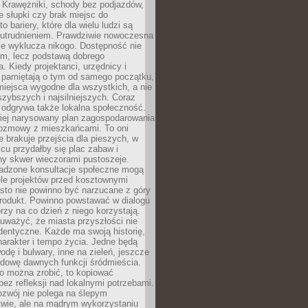
 Krawężniki, schody bez podjazdów,
e słupki czy brak miejsc do
 bariery, które dla wielu ludzi są
utrudnieniem. Prawdziwie nowoczesna
ie wyklucza nikogo. Dostępność nie
em, lecz podstawą dobrego
a. Kiedy projektanci, urzędnicy i
 pamiętają o tym od samego początku,
iejsca wygodne dla wszystkich, a nie
jszybszych i najsilniejszych. Coraz
 odgrywa także lokalna społeczność.
piej narysowany plan zagospodarowania
 rozmowy z mieszkańcami. To oni
e brakuje przejścia dla pieszych, w
cu przydałby się plac zabaw i
ny skwer wieczorami pustoszeje.
adzone konsultacje społeczne mogą
ele projektów przed kosztownymi
sto nie powinno być narzucane z góry
produkt. Powinno powstawać w dialogu
órzy na co dzień z niego korzystają.
uważyć, że miasta przyszłości nie
dentyczne. Każde ma swoją historię,
charakter i tempo życia. Jedne będą
odę i bulwary, inne na zieleń, jeszcze
udowę dawnych funkcji śródmieścia.
o można zrobić, to kopiować
bez refleksji nad lokalnymi potrzebami.
ozwój nie polega na ślepym
twie, ale na mądrym wykorzystaniu