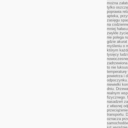
można załatw
tylko oszczę
poprawia rel
apteka, przy
zasięgu spac
na codzienne
mniej hałasu,
zwykłe życie
nie polega n
gdzie akurat
myśleniu o 
którym każd
tysięcy lud
nowoczesnego
zadrzewiona 
to nie luksu
temperaturę 
powietrza i 
odpoczynku.
niewielki ko
dniu. Drzewa
realnym wsp
fizycznego. 
nasadzeń za
z własnej od
przeciążenie
transportu. 
oznacza prz
samochodów 
już wyraźnie