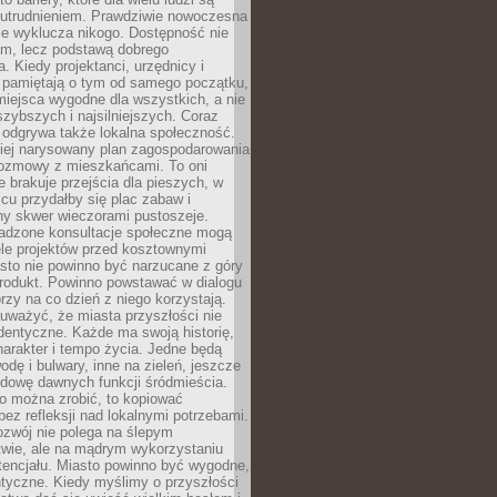
utrudnieniem. Prawdziwie nowoczesna
ie wyklucza nikogo. Dostępność nie
em, lecz podstawą dobrego
a. Kiedy projektanci, urzędnicy i
 pamiętają o tym od samego początku,
iejsca wygodne dla wszystkich, a nie
jszybszych i najsilniejszych. Coraz
 odgrywa także lokalna społeczność.
piej narysowany plan zagospodarowania
 rozmowy z mieszkańcami. To oni
e brakuje przejścia dla pieszych, w
cu przydałby się plac zabaw i
ny skwer wieczorami pustoszeje.
adzone konsultacje społeczne mogą
ele projektów przed kosztownymi
sto nie powinno być narzucane z góry
produkt. Powinno powstawać w dialogu
órzy na co dzień z niego korzystają.
uważyć, że miasta przyszłości nie
dentyczne. Każde ma swoją historię,
charakter i tempo życia. Jedne będą
odę i bulwary, inne na zieleń, jeszcze
udowę dawnych funkcji śródmieścia.
o można zrobić, to kopiować
bez refleksji nad lokalnymi potrzebami.
ozwój nie polega na ślepym
twie, ale na mądrym wykorzystaniu
tencjału. Miasto powinno być wygodne,
ntyczne. Kiedy myślimy o przyszłości