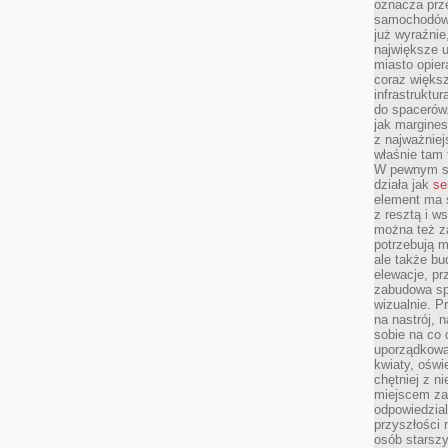
oznacza prz
samochodów 
już wyraźnie
największe ul
miasto opier
coraz większ
infrastruktu
do spacerów.
jak margines
z najważniej
właśnie tam
W pewnym se
działa jak
se
element ma s
z resztą i w
można też z
potrzebują m
ale także b
elewacje, p
zabudowa sp
wizualnie. 
na nastrój, 
sobie na co 
uporządkowan
kwiaty, oświ
chętniej z ni
miejscem za
odpowiedzial
przyszłości 
osób starszy