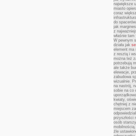
największe ul
miasto opier
coraz większ
infrastruktu
do spacerów.
jak margines
z najważniej
właśnie tam
W pewnym se
działa jak
se
element ma s
z resztą i w
można też z
potrzebują m
ale także b
elewacje, p
zabudowa sp
wizualnie. 
na nastrój, 
sobie na co 
uporządkowan
kwiaty, oświ
chętniej z ni
miejscem za
odpowiedzial
przyszłości 
osób starszy
mobilnością.
źle ustawion
odpoczynku to