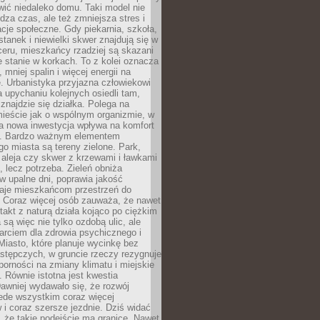
ić niedaleko domu. Taki model nie
dza czas, ale też zmniejsza stres i
acje społeczne. Gdy piekarnia, szkoła,
stanek i niewielki skwer znajdują się w
eru, mieszkańcy rzadziej są skazani
 stanie w korkach. To z kolei oznacza
 mniej spalin i więcej energii na
. Urbanistyka przyjazna człowiekowi
a upychaniu kolejnych osiedli tam,
 znajdzie się działka. Polega na
mieście jak o wspólnym organizmie, w
a nowa inwestycja wpływa na komfort
zi. Bardzo ważnym elementem
 miasta są tereny zielone. Park,
aleja czy skwer z krzewami i ławkami
s, lecz potrzeba. Zieleń obniża
w upalne dni, poprawia jakość
daje mieszkańcom przestrzeń do
 Coraz więcej osób zauważa, że nawet
ntakt z naturą działa kojąco po ciężkim
 są więc nie tylko ozdobą ulic, ale
arciem dla zdrowia psychicznego i
Miasto, które planuje wycinkę bez
stępczych, w gruncie rzeczy rezygnuje
porności na zmiany klimatu i miejskie
. Równie istotna jest kwestia
Dawniej wydawało się, że rozwój
ede wszystkim coraz więcej
i coraz szersze jezdnie. Dziś widać
, że takie podejście ma granice. Nawet