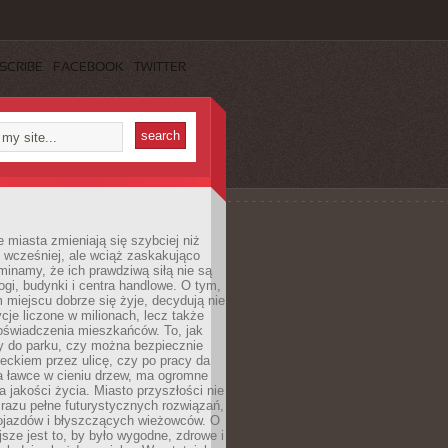
SCRIBE
FACEBOOK
TWITTER
miasta zmieniają się szybciej niż
 wcześniej, ale wciąż zaskakująco
inamy, że ich prawdziwą siłą nie są
ogi, budynki i centra handlowe. O tym,
miejscu dobrze się żyje, decydują nie
ycje liczone w milionach, lecz także
oświadczenia mieszkańców. To, jak
 do parku, czy można bezpiecznie
ieckiem przez ulicę, czy po pracy da
a ławce w cieniu drzew, ma ogromne
a jakości życia. Miasto przyszłości nie
razu pełne futurystycznych rozwiązań,
pojazdów i błyszczących wieżowców. O
jsze jest to, by było wygodne, zdrowe i