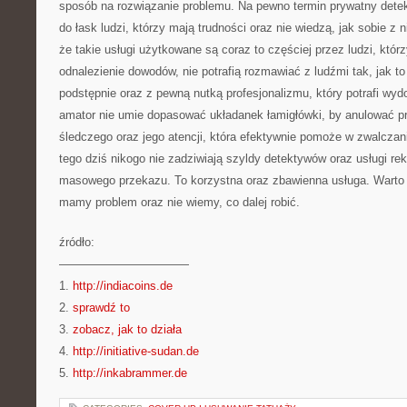
sposób na rozwiązanie problemu. Na pewno termin prywatny detek
do łask ludzi, którzy mają trudności oraz nie wiedzą, jak sobie z n
że takie usługi użytkowane są coraz to częściej przez ludzi, któ
odnalezienie dowodów, nie potrafią rozmawiać z ludźmi tak, jak to 
podstępnie oraz z pewną nutką profesjonalizmu, który potrafi wy
amator nie umie dopasować układanek łamigłówki, by anulować p
śledczego oraz jego atencji, która efektywnie pomoże w zwalcza
tego dziś nikogo nie zadziwiają szyldy detektywów oraz usługi 
masowego przekazu. To korzystna oraz zbawienna usługa. Warto z
mamy problem oraz nie wiemy, co dalej robić.
źródło:
———————————
1.
http://indiacoins.de
2.
sprawdź to
3.
zobacz, jak to działa
4.
http://initiative-sudan.de
5.
http://inkabrammer.de