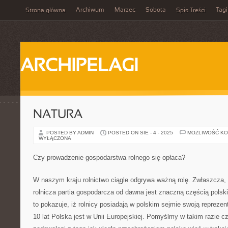
Archiwum
Marzec
Sobota
Tagi
Strona główna
Spis Treści
ARCHIPELAGI
NATURA
POSTED BY ADMIN
POSTED ON SIE - 4 - 2025
MOŻLIWOŚĆ K
WYŁĄCZONA
Czy prowadzenie gospodarstwa rolnego się opłaca?
W naszym kraju rolnictwo ciągle odgrywa ważną rolę. Zwłaszcza,
rolnicza partia gospodarcza od dawna jest znaczną częścią polski
to pokazuje, iż rolnicy posiadają w polskim sejmie swoją reprezen
10 lat Polska jest w Unii Europejskiej. Pomyślmy w takim razie c