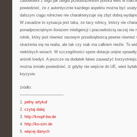
zadowoleni z tego jak uległa przeobrażeniom polska wieś w trakci
powiedzieć, że z autentycznie każdego aspektu można być usa
dalszym ciągu rolnictwo nie charakteryzuje się zbyt dobrą wydajn
W zasadzie to sytuacja jest taka, że tacy rolnicy, którzy nie chara
ponadprzeciętnym ilorazem inteligencji i pracowitością raczej nie
rolnik, który jest również rasowym przedsiębiorcą pewnie równie
skarżenia się na realia, ale tak czy siak ma całkiem nieźle. To wi
niektórych wsiach. W szczególności spore dotacje unijne sprawiły, ż
aniżeli kiedyś. A jeszcze na dodatek łatwo zauważyć korzystniejs
można śmiało powiedzieć, iż gdyby nie wejście do UE, wieś był
kryzysie.
źródło:
———————————
1.
pełny artykuł
2.
czytaj dalej
3.
http://knopf-bw.de
4.
http://ko-sim.de
5.
więcej danych