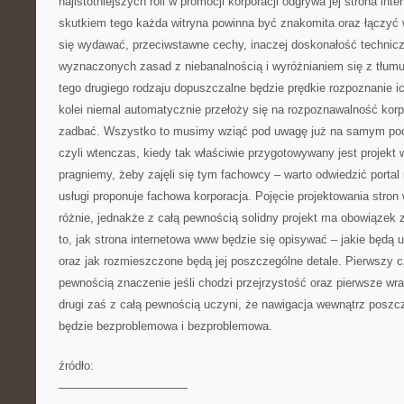
najistotniejszych roli w promocji korporacji odgrywa jej strona in
skutkiem tego każda witryna powinna być znakomita oraz łączyć 
się wydawać, przeciwstawne cechy, inaczej doskonałość technic
wyznaczonych zasad z niebanalnością i wyróżnianiem się z tłumu
tego drugiego rodzaju dopuszczalne będzie prędkie rozpoznanie ic
kolei niemal automatycznie przełoży się na rozpoznawalność korpo
zadbać. Wszystko to musimy wziąć pod uwagę już na samym poc
czyli wtenczas, kiedy tak właściwie przygotowywany jest projekt w
pragniemy, żeby zajęli się tym fachowcy – warto odwiedzić portal
usługi proponuje fachowa korporacja. Pojęcie projektowania stron
różnie, jednakże z całą pewnością solidny projekt ma obowiązek 
to, jak strona internetowa www będzie się opisywać – jakie będą u
oraz jak rozmieszczone będą jej poszczególne detale. Pierwszy c
pewnością znaczenie jeśli chodzi przejrzystość oraz pierwsze wr
drugi zaś z całą pewnością uczyni, że nawigacja wewnątrz poszc
będzie bezproblemowa i bezproblemowa.
źródło:
———————————