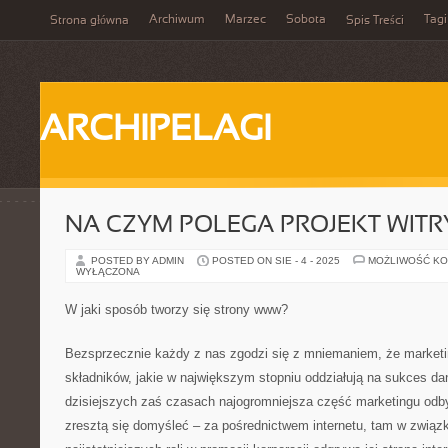
Archiwum
Marzec
Sobota
Tagi
Strona główna
Spis Treści
ARCHIPELAGI
NA CZYM POLEGA PROJEKT WITR
POSTED BY ADMIN
POSTED ON SIE - 4 - 2025
MOŻLIWOŚĆ K
WYŁĄCZONA
W jaki sposób tworzy się strony www?
Bezsprzecznie każdy z nas zgodzi się z mniemaniem, że marketi
składników, jakie w największym stopniu oddziałują na sukces dan
dzisiejszych zaś czasach najogromniejsza część marketingu odby
zresztą się domyśleć – za pośrednictwem internetu, tam w związ