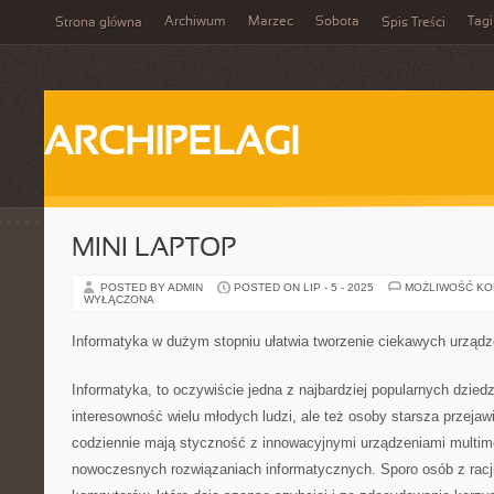
Archiwum
Marzec
Sobota
Tagi
Strona główna
Spis Treści
ARCHIPELAGI
MINI LAPTOP
POSTED BY ADMIN
POSTED ON LIP - 5 - 2025
MOŻLIWOŚĆ K
WYŁĄCZONA
Informatyka w dużym stopniu ułatwia tworzenie ciekawych urządz
Informatyka, to oczywiście jedna z najbardziej popularnych dzied
interesowność wielu młodych ludzi, ale też osoby starsza przejawi
codziennie mają styczność z innowacyjnymi urządzeniami multimed
nowoczesnych rozwiązaniach informatycznych. Sporo osób z racji