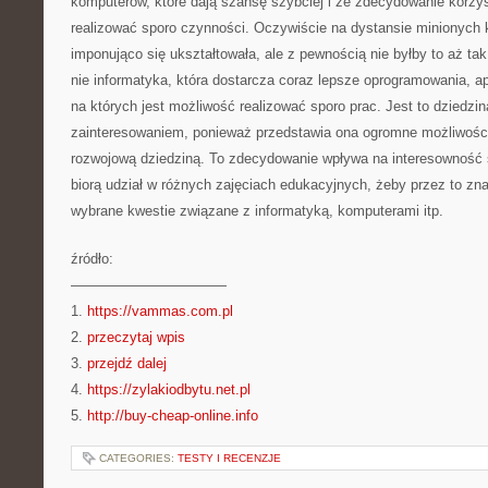
komputerów, które dają szansę szybciej i ze zdecydowanie korzy
realizować sporo czynności. Oczywiście na dystansie minionych ki
imponująco się ukształtowała, ale z pewnością nie byłby to aż t
nie informatyka, która dostarcza coraz lepsze oprogramowania, ap
na których jest możliwość realizować sporo prac. Jest to dziedzin
zainteresowaniem, ponieważ przedstawia ona ogromne możliwości 
rozwojową dziedziną. To zdecydowanie wpływa na interesowność s
biorą udział w różnych zajęciach edukacyjnych, żeby przez to znac
wybrane kwestie związane z informatyką, komputerami itp.
źródło:
———————————
1.
https://vammas.com.pl
2.
przeczytaj wpis
3.
przejdź dalej
4.
https://zylakiodbytu.net.pl
5.
http://buy-cheap-online.info
CATEGORIES:
TESTY I RECENZJE