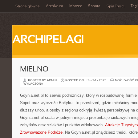
Archiwum
Marzec
Sobota
Tagi
Strona główna
Spis Treści
ARCHIPELAGI
MIELNO
POSTED BY ADMIN
POSTED ON LIS - 24 - 2025
MOŻLIWOŚĆ 
WYŁĄCZONA
Gdynia.net.pl to serwis podróżniczy, który w rozbudowanej formie
Sopot oraz wybrzeże Bałtyku. To przestrzeń, gdzie miłośnicy mo
dłuższy urlop, a osoby z regionu odkryją świeżą perspektywę na 
Gdynia.net.pl scala w jednym miejscu prezentacje ciekawych miej
zabytków oraz szlaków i punktów widokowych.
Atrakcje Turystyc
Zrównoważone Podróże
. Na Gdynia.net.pl znajdziesz treści, któ