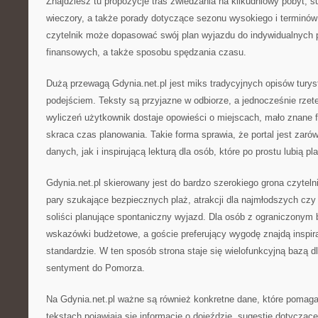
Znajdziesz tu propozycje tras zwiedzania na kilkudniowy pobyt, s
wieczory, a także porady dotyczące sezonu wysokiego i terminó
czytelnik może dopasować swój plan wyjazdu do indywidualnych p
finansowych, a także sposobu spędzania czasu.
Dużą przewagą Gdynia.net.pl jest miks tradycyjnych opisów tur
podejściem. Teksty są przyjazne w odbiorze, a jednocześnie rzet
wyliczeń użytkownik dostaje opowieści o miejscach, mało znane fa
skraca czas planowania. Takie forma sprawia, że portal jest zaró
danych, jak i inspirującą lekturą dla osób, które po prostu lubią 
Gdynia.net.pl skierowany jest do bardzo szerokiego grona czytelni
pary szukające bezpiecznych plaż, atrakcji dla najmłodszych czy
soliści planujące spontaniczny wyjazd. Dla osób z ograniczonym 
wskazówki budżetowe, a goście preferujący wygodę znajdą inspir
standardzie. W ten sposób strona staje się wielofunkcyjną bazą dl
sentyment do Pomorza.
Na Gdynia.net.pl ważne są również konkretne dane, które pomaga
tekstach pojawiają się informacje o dojeździe, sugestie dotycząc