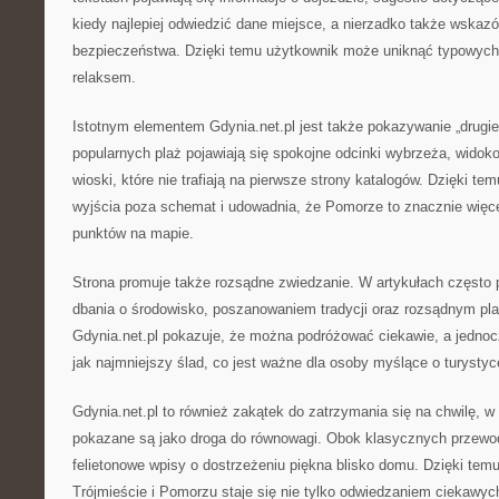
kiedy najlepiej odwiedzić dane miejsce, a nierzadko także wskaz
bezpieczeństwa. Dzięki temu użytkownik może uniknąć typowych 
relaksem.
Istotnym elementem Gdynia.net.pl jest także pokazywanie „drugie
popularnych plaż pojawiają się spokojne odcinki wybrzeża, widok
wioski, które nie trafiają na pierwsze strony katalogów. Dzięki t
wyjścia poza schemat i udowadnia, że Pomorze to znacznie więcej
punktów na mapie.
Strona promuje także rozsądne zwiedzanie. W artykułach często p
dbania o środowisko, poszanowaniem tradycji oraz rozsądnym pl
Gdynia.net.pl pokazuje, że można podróżować ciekawie, a jednoc
jak najmniejszy ślad, co jest ważne dla osoby myślące o turysty
Gdynia.net.pl to również zakątek do zatrzymania się na chwilę, 
pokazane są jako droga do równowagi. Obok klasycznych przewod
felietonowe wpisy o dostrzeżeniu piękna blisko domu. Dzięki tem
Trójmieście i Pomorzu staje się nie tylko odwiedzaniem ciekawyc