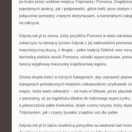
po kroku przez urokliwe miejsca Trójmiasta i Pomorza. Znajdzies
popularnych atrakcji, jak i podpowiedzi, gdzie trafić poza utartym
połączenie pomiędzy znanymi destynacjami, a kameralnymi zakąt
na odkrycie.
Gdynia.net.pl to strona, który przybliża Pomorze w wielu odcieniac
zobaczysz tu tętniącą życiem Gdynię z jej nadmorskimi promenad
marynistyczną duszą, z drugiej – pełen tradycji Gdańsk oraz roz
dochodzą sielskie wioski Pomorza, ośrodki wypoczynkowe, portowe
tworzą wyjątkową mieszankę krajobrazową regionu.
Strona skupia treści w różnych kategoriach, aby usprawnić plano
kategoriach poświęconych miejskim ciekawostkom użytkownik zn
miejsc, które warto odwiedzić – od mola w Orłowie, przez placówk
z panoramą, aż po kąpieliska idealne do rodzinnego wypoczynku. 
a jednocześnie pełen konkretów, dzięki czemu turysta, który dop
Trójmiastem, jak i częsty bywalec znajdzie coś dla siebie.
Gdynia.net.pl to także skarbnicą pomysłów na weekend nad mor