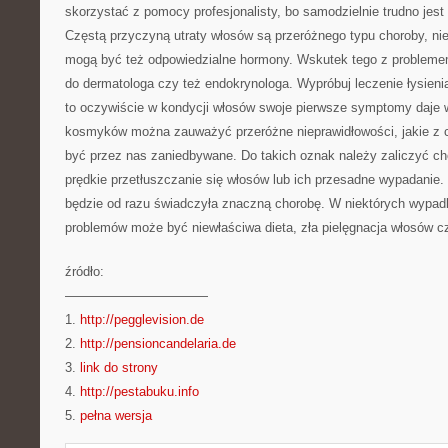
skorzystać z pomocy profesjonalisty, bo samodzielnie trudno jest
Częstą przyczyną utraty włosów są przeróżnego typu choroby, nie
mogą być też odpowiedzialne hormony. Wskutek tego z probleme
do dermatologa czy też endokrynologa. Wypróbuj leczenie łysienia
to oczywiście w kondycji włosów swoje pierwsze symptomy daje w
kosmyków można zauważyć przeróżne nieprawidłowości, jakie z 
być przez nas zaniedbywane. Do takich oznak należy zaliczyć ch
prędkie przetłuszczanie się włosów lub ich przesadne wypadanie.
będzie od razu świadczyła znaczną chorobę. W niektórych wypa
problemów może być niewłaściwa dieta, zła pielęgnacja włosów c
źródło:
———————————
1.
http://pegglevision.de
2.
http://pensioncandelaria.de
3.
link do strony
4.
http://pestabuku.info
5.
pełna wersja