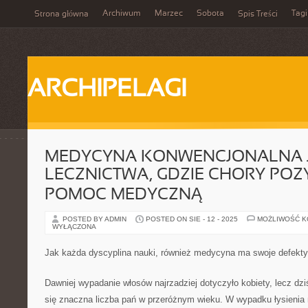
Archiwum
Marzec
Sobota
Tagi
Strona główna
Spis Treści
ARCHIPELAGI
MEDYCYNA KONWENCJONALNA J
LECZNICTWA, GDZIE CHORY POZ
POMOC MEDYCZNĄ
POSTED BY ADMIN
POSTED ON SIE - 12 - 2025
MOŻLIWOŚĆ 
WYŁĄCZONA
Jak każda dyscyplina nauki, również medycyna ma swoje defekty
Dawniej wypadanie włosów najrzadziej dotyczyło kobiety, lecz d
się znaczna liczba pań w przeróżnym wieku. W wypadku łysienia n