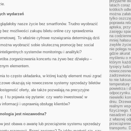
przyjazne dl
ie.
latach coraz
krótkich odl
nych wydarzeń
można załatw
tylko oszczę
poprawia rel
glądałoby nasze życie bez smartfonów. Trudno wyobrazić
apteka, przy
ę bez możliwości zakupu biletu online czy sprawdzenia
zasięgu spac
na codzienne
ernetowej. To właśnie cyfrowe rozwiązania determinują dziś
mniej hałasu,
zwykłe życie
 można wyobrazić sobie skuteczną promocję bez social
nie polega n
nteligentnych systemów monitoringu i analityki?
gdzie akurat
myśleniu o 
 próba zorganizowania koncertu na żywo bez dźwięku –
którym każd
ącznym elementem.
tysięcy lud
nowoczesnego
zadrzewiona 
ia to często układanka, w której każdy element musi zgrać
to nie luksu
luczowe okazują się nowoczesne systemy sprzedaży biletów
temperaturę 
powietrza i 
 dostępność oferty, ale także pozwalają na precyzyjne
odpoczynku.
ę. I tu pojawia się pytanie: czy warto inwestować w
niewielki ko
dniu. Drzewa
w informacji i usprawnią obsługę klientów?
realnym wsp
fizycznego. 
nologia jest niezawodna?
nasadzeń za
z własnej od
przeciążenie
 jest obawa o awarię lub przeciążenie systemu sprzedaży
transportu. 
ntu rezerwacji. Brzmi znajomo? To jakby martwić się, czy