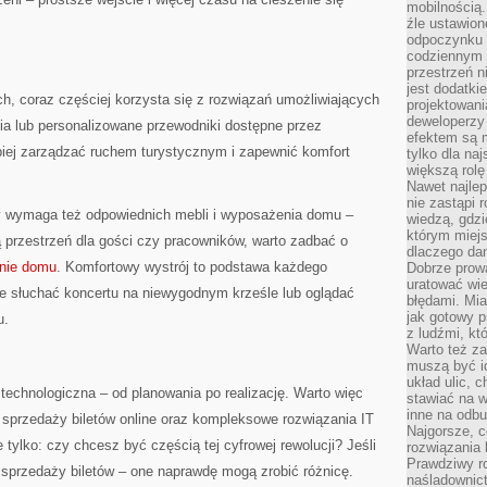
mobilnością.
źle ustawion
odpoczynku to
codziennym 
przestrzeń n
jest dodatki
, coraz częściej korzysta się z rozwiązań umożliwiających
projektowani
deweloperzy
ia lub personalizowane przewodniki dostępne przez
efektem są m
piej zarządzać ruchem turystycznym i zapewnić komfort
tylko dla na
większą rolę
Nawet najle
nie zastąpi
y wymaga też odpowiednich mebli i wyposażenia domu –
wiedzą, gdzi
którym miejs
ą przestrzeń dla gości czy pracowników, warto zadbać o
dlaczego da
nie domu
. Komfortowy wystrój to podstawa każdego
Dobrze prow
uratować wi
ce słuchać koncertu na niewygodnym krześle lub oglądać
błędami. Mia
jak gotowy 
u.
z ludźmi, kt
Warto też za
muszą być i
układ ulic, 
technologiczna – od planowania po realizację. Warto więc
stawiać na w
inne na odb
przedaży biletów online oraz kompleksowe rozwiązania IT
Najgorsze, c
 tylko: czy chcesz być częścią tej cyfrowej rewolucji? Jeśli
rozwiązania 
Prawdziwy r
o sprzedaży biletów – one naprawdę mogą zrobić różnicę.
naśladownic