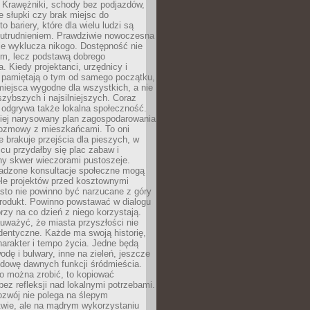
 Krawężniki, schody bez podjazdów,
e słupki czy brak miejsc do
 bariery, które dla wielu ludzi są
utrudnieniem. Prawdziwie nowoczesna
ie wyklucza nikogo. Dostępność nie
em, lecz podstawą dobrego
a. Kiedy projektanci, urzędnicy i
 pamiętają o tym od samego początku,
iejsca wygodne dla wszystkich, a nie
jszybszych i najsilniejszych. Coraz
 odgrywa także lokalna społeczność.
piej narysowany plan zagospodarowania
 rozmowy z mieszkańcami. To oni
e brakuje przejścia dla pieszych, w
cu przydałby się plac zabaw i
ny skwer wieczorami pustoszeje.
adzone konsultacje społeczne mogą
ele projektów przed kosztownymi
sto nie powinno być narzucane z góry
produkt. Powinno powstawać w dialogu
órzy na co dzień z niego korzystają.
uważyć, że miasta przyszłości nie
dentyczne. Każde ma swoją historię,
charakter i tempo życia. Jedne będą
odę i bulwary, inne na zieleń, jeszcze
udowę dawnych funkcji śródmieścia.
o można zrobić, to kopiować
bez refleksji nad lokalnymi potrzebami.
ozwój nie polega na ślepym
twie, ale na mądrym wykorzystaniu