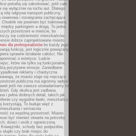
ice potrafią się zakorkować, jeśli całe
a się wyłącznie na ruchu aut. Dlatego
ą rolę odgrywa transport publiczny,
ra rowerowa i rozwiązania zachęcające
 Chodnik nie powinien być traktowany
 między parkingiem a drogą. To jedna
szych przestrzeni w mieście, bo
 toczy się codzienność mieszkańców.
nsie dobrze zaprojektowane miasto
rwis dla profesjonalistów
bo każdy jego
woją funkcję, jest logicznie powiązany
spiera sprawne działanie całości. Nie
apominać o estetyce. Ludzie
iejsc, które nie tylko są funkcjonalne,
udzą pozytywne emocje. Zaniedbane
rzypadkowe reklamy i chaotyczna
rawiają, że miasto staje się męczące
Przestrzeń publiczna ma ogromny wpływ
nawet jeśli nie zawsze uświadamiamy to
dzień. Gdy okolica jest zadbana,
a i pełna drobnych detali, takich jak
etlenie czy wygodne ławki, mieszkańcy
ej korzystają. To buduje więź z
mieszkania i wzmacnia
ność za wspólną przestrzeń. Miasto
musi być również otwarte na potrzeby
ch, dzieci i osób z ograniczoną
 Krawężniki, schody bez podjazdów,
e słupki czy brak miejsc do
 bariery, które dla wielu ludzi są