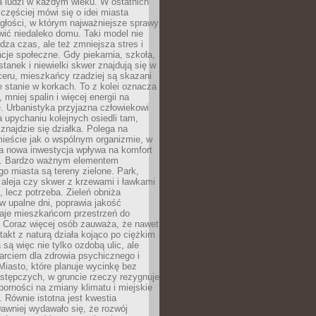
a ludzi w każdym wieku. W ostatnich
 częściej mówi się o idei miasta
egłości, w którym najważniejsze sprawy
ić niedaleko domu. Taki model nie
dza czas, ale też zmniejsza stres i
acje społeczne. Gdy piekarnia, szkoła,
stanek i niewielki skwer znajdują się w
eru, mieszkańcy rzadziej są skazani
 stanie w korkach. To z kolei oznacza
 mniej spalin i więcej energii na
. Urbanistyka przyjazna człowiekowi
a upychaniu kolejnych osiedli tam,
 znajdzie się działka. Polega na
mieście jak o wspólnym organizmie, w
a nowa inwestycja wpływa na komfort
zi. Bardzo ważnym elementem
 miasta są tereny zielone. Park,
aleja czy skwer z krzewami i ławkami
s, lecz potrzeba. Zieleń obniża
w upalne dni, poprawia jakość
daje mieszkańcom przestrzeń do
 Coraz więcej osób zauważa, że nawet
ntakt z naturą działa kojąco po ciężkim
 są więc nie tylko ozdobą ulic, ale
arciem dla zdrowia psychicznego i
Miasto, które planuje wycinkę bez
stępczych, w gruncie rzeczy rezygnuje
porności na zmiany klimatu i miejskie
. Równie istotna jest kwestia
Dawniej wydawało się, że rozwój