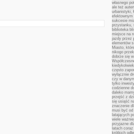
własnego po
ale też aute
urbanistyki,
efektownym 
sukcesie mia
przystanku, 
biblioteka b
miejsce na r
jazdy przez p
elementów sk
Miasto, któr
nikogo prze
dobrze się w
Współczesne 
kiedykolwiek
często zapom
wyłącznie dr
czy w danym 
tylko inwest
codzienne d
daleko mamy
przejść z dz
się usiąść n
znaczenie dl
musi być od 
latających 
wiele ważnie
przyjazne dl
latach coraz
krótkich odl