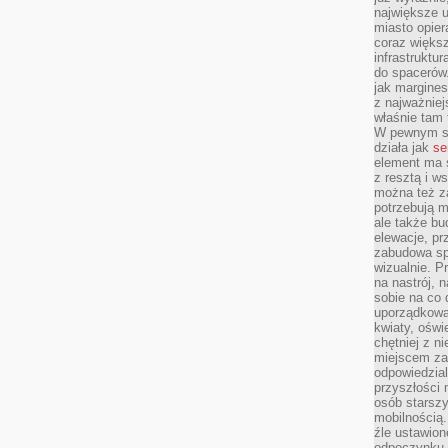
największe ul
miasto opier
coraz większ
infrastruktu
do spacerów.
jak margines
z najważniej
właśnie tam
W pewnym se
działa jak
se
element ma s
z resztą i w
można też z
potrzebują m
ale także b
elewacje, p
zabudowa sp
wizualnie. 
na nastrój, 
sobie na co 
uporządkowan
kwiaty, oświ
chętniej z ni
miejscem za
odpowiedzial
przyszłości 
osób starszy
mobilnością.
źle ustawion
odpoczynku to