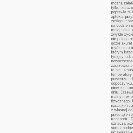
można załatw
tylko oszczę
poprawia rel
apteka, przy
zasięgu spac
na codzienne
mniej hałasu,
zwykłe życie
nie polega n
gdzie akurat
myśleniu o 
którym każd
tysięcy lud
nowoczesnego
zadrzewiona 
to nie luksu
temperaturę 
powietrza i 
odpoczynku.
niewielki ko
dniu. Drzewa
realnym wsp
fizycznego. 
nasadzeń za
z własnej od
przeciążenie
transportu. 
oznacza prz
samochodów 
już wyraźnie