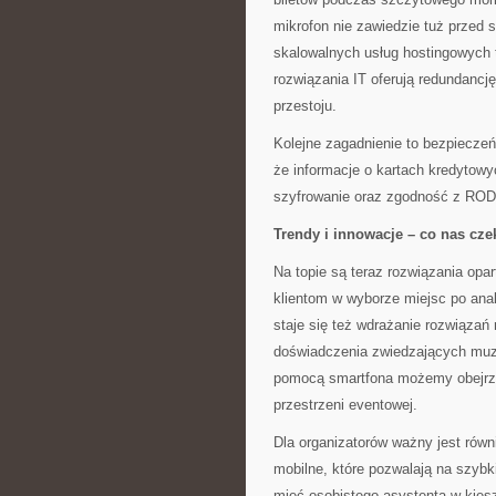
mikrofon nie zawiedzie tuż przed s
skalowalnych usług hostingowych 
rozwiązania IT oferują redundancj
przestoju.
Kolejne zagadnienie to bezpiecze
że informacje o kartach kredytow
szyfrowanie oraz zgodność z RODO 
Trendy i innowacje – co nas cze
Na topie są teraz rozwiązania opar
klientom w wyborze miejsc po ana
staje się też wdrażanie rozwiązań
doświadczenia zwiedzających muz
pomocą smartfona możemy obejrze
przestrzeni eventowej.
Dla organizatorów ważny jest równ
mobilne, które pozwalają na szybki
mieć osobistego asystenta w kiesz