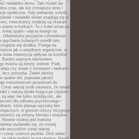
ić niedaleko domu. Taki model nie
dza czas, ale też zmniejsza stres i
acje społeczne. Gdy piekarnia, szkoła,
stanek i niewielki skwer znajdują się w
eru, mieszkańcy rzadziej są skazani
 stanie w korkach. To z kolei oznacza
 mniej spalin i więcej energii na
. Urbanistyka przyjazna człowiekowi
a upychaniu kolejnych osiedli tam,
 znajdzie się działka. Polega na
mieście jak o wspólnym organizmie, w
a nowa inwestycja wpływa na komfort
zi. Bardzo ważnym elementem
 miasta są tereny zielone. Park,
aleja czy skwer z krzewami i ławkami
s, lecz potrzeba. Zieleń obniża
w upalne dni, poprawia jakość
daje mieszkańcom przestrzeń do
 Coraz więcej osób zauważa, że nawet
ntakt z naturą działa kojąco po ciężkim
 są więc nie tylko ozdobą ulic, ale
arciem dla zdrowia psychicznego i
Miasto, które planuje wycinkę bez
stępczych, w gruncie rzeczy rezygnuje
porności na zmiany klimatu i miejskie
. Równie istotna jest kwestia
Dawniej wydawało się, że rozwój
ede wszystkim coraz więcej
i coraz szersze jezdnie. Dziś widać
, że takie podejście ma granice. Nawet