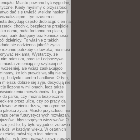
tencjału. Miasto powinno być wygodne,
ntyczne. Kiedy myślimy o przyszłości
 łatwo dać się uwieść wielkim hasłom i
wizualizacjom. Tymczasem o
sta decydują często drobiazgi: cień na
szeroki chodnik, bezpieczne przejście,
lisko domu, mała fontanna na placu,
ower, park dostępny bez konieczności
ół dzielnicy. To właśnie z takich
łada się codzienna jakość życia.
e rozumie potrzeby człowieka, nie musi
konywać reklamą. Wystarczy, że
 nim mieszka, pracuje i odpoczywa.
miasta zmieniają się szybciej niż
 wcześniej, ale wciąż zaskakująco
inamy, że ich prawdziwą siłą nie są
ogi, budynki i centra handlowe. O tym,
miejscu dobrze się żyje, decydują nie
ycje liczone w milionach, lecz także
oświadczenia mieszkańców. To, jak
 do parku, czy można bezpiecznie
ieckiem przez ulicę, czy po pracy da
a ławce w cieniu drzew, ma ogromne
a jakości życia. Miasto przyszłości nie
razu pełne futurystycznych rozwiązań,
pojazdów i błyszczących wieżowców. O
jsze jest to, by było wygodne, zdrowe i
a ludzi w każdym wieku. W ostatnich
 częściej mówi się o idei miasta
egłości, w którym najważniejsze sprawy