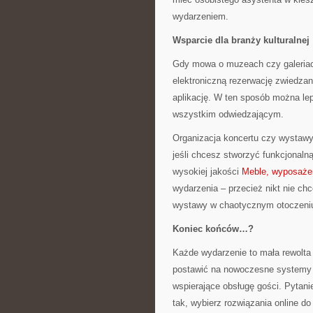
wydarzeniem.
Wsparcie dla branży kulturalnej
Gdy mowa o muzeach czy galeriach
elektroniczną rezerwację zwiedzan
aplikację. W ten sposób można le
wszystkim odwiedzającym.
Organizacja koncertu czy wystaw
jeśli chcesz stworzyć funkcjonaln
wysokiej jakości
Meble, wyposaże
wydarzenia – przecież nikt nie ch
wystawy w chaotycznym otoczeni
Koniec końców…?
Każde wydarzenie to mała rewolta 
postawić na nowoczesne systemy s
wspierające obsługę gości. Pytanie
tak, wybierz rozwiązania online d