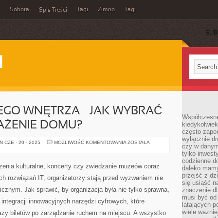
Sobota
Tagi
Zimno
Tagi
Spis Treści
SUB
I
EGO WNĘTRZA – JAK WYBRAĆ
Współczesne 
AŻENIE DOMU?
kiedykolwiek
często zapom
wyłącznie dr
MEBLE
 CZE - 20 - 2025
MOŻLIWOŚĆ KOMENTOWANIA
ZOSTAŁA
czy w danym 
DO
KAŻDEGO
tylko inwest
WNĘTRZA
codzienne d
–
zenia kulturalne, koncerty czy zwiedzanie muzeów coraz
daleko mamy
JAK
WYBRAĆ
przejść z dz
h rozwiązań IT, organizatorzy stają przed wyzwaniem nie
IDEALNE
się usiąść n
WYPOSAŻENIE
gicznym. Jak sprawić, by organizacja była nie tylko sprawna,
znaczenie dl
DOMU?
musi być od 
 integracji innowacyjnych narzędzi cyfrowych, które
latających 
wiele ważnie
aży biletów po zarządzanie ruchem na miejscu. A wszystko