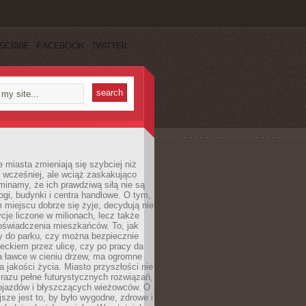
SCRIBE
FACEBOOK
TWITTER
miasta zmieniają się szybciej niż
 wcześniej, ale wciąż zaskakująco
inamy, że ich prawdziwą siłą nie są
ogi, budynki i centra handlowe. O tym,
miejscu dobrze się żyje, decydują nie
ycje liczone w milionach, lecz także
oświadczenia mieszkańców. To, jak
 do parku, czy można bezpiecznie
ieckiem przez ulicę, czy po pracy da
a ławce w cieniu drzew, ma ogromne
a jakości życia. Miasto przyszłości nie
razu pełne futurystycznych rozwiązań,
pojazdów i błyszczących wieżowców. O
jsze jest to, by było wygodne, zdrowe i