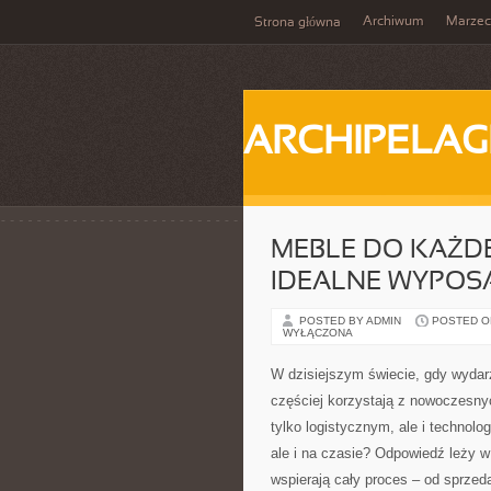
Archiwum
Marzec
Strona główna
ARCHIPELAG
MEBLE DO KAŻD
IDEALNE WYPOS
POSTED BY ADMIN
POSTED ON
WYŁĄCZONA
W dzisiejszym świecie, gdy wydar
częściej korzystają z nowoczesnyc
tylko logistycznym, ale i technolo
ale i na czasie? Odpowiedź leży w
wspierają cały proces – od sprzed