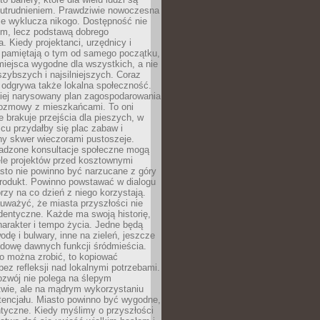
utrudnieniem. Prawdziwie nowoczesna
ie wyklucza nikogo. Dostępność nie
em, lecz podstawą dobrego
a. Kiedy projektanci, urzędnicy i
 pamiętają o tym od samego początku,
iejsca wygodne dla wszystkich, a nie
jszybszych i najsilniejszych. Coraz
 odgrywa także lokalna społeczność.
piej narysowany plan zagospodarowania
 rozmowy z mieszkańcami. To oni
e brakuje przejścia dla pieszych, w
cu przydałby się plac zabaw i
ny skwer wieczorami pustoszeje.
adzone konsultacje społeczne mogą
ele projektów przed kosztownymi
sto nie powinno być narzucane z góry
produkt. Powinno powstawać w dialogu
órzy na co dzień z niego korzystają.
uważyć, że miasta przyszłości nie
dentyczne. Każde ma swoją historię,
charakter i tempo życia. Jedne będą
odę i bulwary, inne na zieleń, jeszcze
udowę dawnych funkcji śródmieścia.
o można zrobić, to kopiować
bez refleksji nad lokalnymi potrzebami.
ozwój nie polega na ślepym
twie, ale na mądrym wykorzystaniu
tencjału. Miasto powinno być wygodne,
ntyczne. Kiedy myślimy o przyszłości