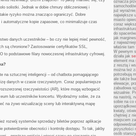
oznacza prz
samochodów 
olo solistki. Jednak w dobie chmury obliczeniowej i
już wyraźnie
takie ryzyko można znacząco ograniczyć. Dobre
największe ul
miasto opier
ę i automatyczne kopie zapasowe, co minimalizuje czas
coraz większ
infrastruktu
do spacerów.
jak margines
ństwo danych uczestników – bo czy nie lepiej mieć pewność,
z najważniej
ych są chronione? Zastosowanie certyfikatów SSL,
właśnie tam
W pewnym se
to podstawowe filary nowoczesnej infrastruktury cyfrowej.
działa jak
se
element ma s
ka?
z resztą i w
można też z
potrzebują m
te na sztucznej inteligencji – od chatbota pomagającego
ale także b
lizę danych w czasie rzeczywistym. Coraz popularniejsze
elewacje, p
zabudowa sp
 rozszerzonej rzeczywistości (AR), które mogą wzbogacić
wizualnie. 
eum lub uczestników koncertu. Wyobraźmy sobie, że za
na nastrój, 
sobie na co 
ć na żywo wizualizację sceny lub interaktywną mapę
uporządkowan
kwiaty, oświ
chętniej z ni
miejscem za
ież rozwój systemów sprzedaży biletów poprzez aplikacje
odpowiedzial
e potwierdzenie obecności i kontrolę dostępu. To tak, jakby
przyszłości 
osób starszy
eni – prostsze wejście i więcej czasu na cieszenie się