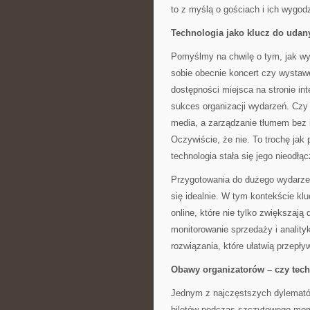
to z myślą o gościach i ich wygodz
Technologia jako klucz do uda
Pomyślmy na chwilę o tym, jak wy
sobie obecnie koncert czy wystaw
dostępności miejsca na stronie int
sukces organizacji wydarzeń. Czy
media, a zarządzanie tłumem bez i
Oczywiście, że nie. To trochę jak
technologia stała się jego nieodł
Przygotowania do dużego wydarzen
się idealnie. W tym kontekście k
online, które nie tylko zwiększają
monitorowanie sprzedaży i analityk
rozwiązania, które ułatwią przepły
Obawy organizatorów – czy tech
Jednym z najczęstszych dylematów
biletów podczas szczytowego mome