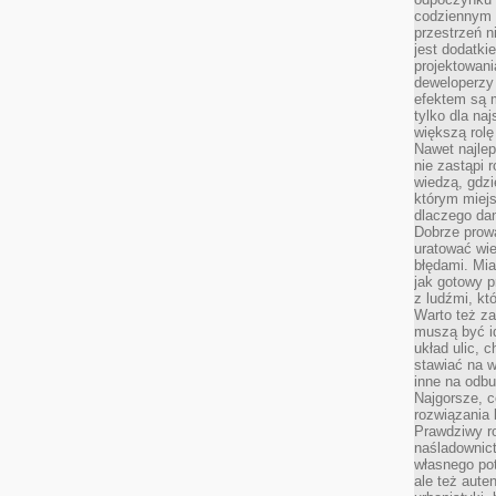
codziennym 
przestrzeń n
jest dodatki
projektowani
deweloperzy
efektem są m
tylko dla na
większą rolę
Nawet najle
nie zastąpi
wiedzą, gdzi
którym miejs
dlaczego da
Dobrze prow
uratować wi
błędami. Mia
jak gotowy 
z ludźmi, kt
Warto też za
muszą być i
układ ulic, 
stawiać na w
inne na odb
Najgorsze, c
rozwiązania 
Prawdziwy r
naśladownic
własnego po
ale też aute