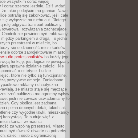
ede wszystkim coraz więcej
i coraz szersze jezdnie. Dziś widać
, że takie podejście ma granice. Nawet
ice potrafią się zakorkować, jeśli całe
a się wyłącznie na ruchu aut. Dlatego
ą rolę odgrywa transport publiczny,
ra rowerowa i rozwiązania zachęcające
 Chodnik nie powinien być traktowany
 między parkingiem a drogą. To jedna
szych przestrzeni w mieście, bo
 toczy się codzienność mieszkańców.
nsie dobrze zaprojektowane miasto
rwis dla profesjonalistów
bo każdy jego
woją funkcję, jest logicznie powiązany
spiera sprawne działanie całości. Nie
apominać o estetyce. Ludzie
iejsc, które nie tylko są funkcjonalne,
udzą pozytywne emocje. Zaniedbane
rzypadkowe reklamy i chaotyczna
rawiają, że miasto staje się męczące
Przestrzeń publiczna ma ogromny wpływ
nawet jeśli nie zawsze uświadamiamy to
dzień. Gdy okolica jest zadbana,
a i pełna drobnych detali, takich jak
etlenie czy wygodne ławki, mieszkańcy
ej korzystają. To buduje więź z
mieszkania i wzmacnia
ność za wspólną przestrzeń. Miasto
musi być również otwarte na potrzeby
ch, dzieci i osób z ograniczoną