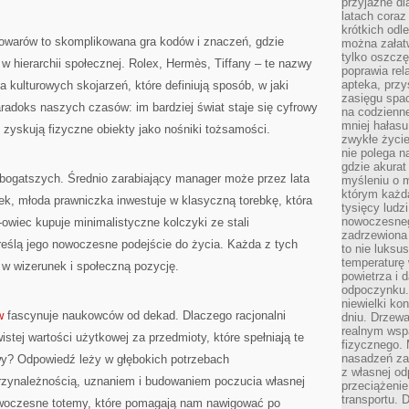
przyjazne dl
STATUSIE
latach coraz
krótkich odl
owarów to skomplikowana gra kodów i znaczeń, gdzie
można załatw
tylko oszczę
 hierarchii społecznej. Rolex, Hermès, Tiffany – te nazwy
poprawia rel
apteka, przy
sa kulturowych skojarzeń, które definiują sposób, w jaki
zasięgu spac
aradoks naszych czasów: im bardziej świat staje się cyfrowy
na codzienne
mniej hałasu,
e zyskują fizyczne obiekty jako nośniki tożsamości.
zwykłe życie
nie polega n
gdzie akurat
jbogatszych. Średnio zarabiający manager może przez lata
myśleniu o 
którym każd
, młoda prawniczka inwestuje w klasyczną torebkę, która
tysięcy lud
nowoczesnego
T-owiec kupuje minimalistyczne kolczyki ze stali
zadrzewiona 
dkreślą jego nowoczesne podejście do życia. Każda z tych
to nie luksu
temperaturę 
 w wizerunek i społeczną pozycję.
powietrza i 
odpoczynku.
niewielki ko
w
fascynuje naukowców od dekad. Dlaczego racjonalni
dniu. Drzewa
realnym wsp
istej wartości użytkowej za przedmioty, które spełniają te
fizycznego. 
nasadzeń za
wy? Odpowiedź leży w głębokich potrzebach
z własnej od
rzynależnością, uznaniem i budowaniem poczucia własnej
przeciążenie
transportu. 
owoczesne totemy, które pomagają nam nawigować po