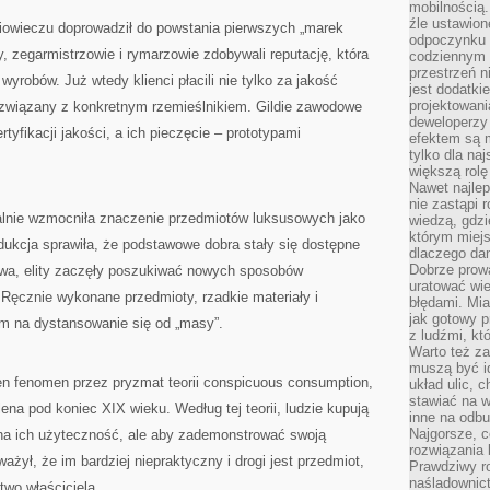
mobilnością.
źle ustawion
niowieczu doprowadził do powstania pierwszych „marek
odpoczynku to
y, zegarmistrzowie i rymarzowie zdobywali reputację, która
codziennym 
przestrzeń n
wyrobów. Już wtedy klienci płacili nie tylko za jakość
jest dodatki
projektowani
ż związany z konkretnym rzemieślnikiem. Gildie zawodowe
deweloperzy
tyfikacji jakości, a ich pieczęcie – prototypami
efektem są m
tylko dla na
większą rolę
Nawet najle
nie zastąpi
lnie wzmocniła znaczenie przedmiotów luksusowych jako
wiedzą, gdzi
którym miejs
ukcja sprawiła, że podstawowe dobra stały się dostępne
dlaczego da
Dobrze prow
twa, elity zaczęły poszukiwać nowych sposobów
uratować wi
 Ręcznie wykonane przedmioty, rzadkie materiały i
błędami. Mia
jak gotowy 
em na dystansowanie się od „masy”.
z ludźmi, kt
Warto też za
muszą być i
en fenomen przez pryzmat teorii conspicuous consumption,
układ ulic, 
stawiać na w
ena pod koniec XIX wieku. Według tej teorii, ludzie kupują
inne na odb
Najgorsze, c
 na ich użyteczność, ale aby zademonstrować swoją
rozwiązania 
żył, że im bardziej niepraktyczny i drogi jest przedmiot,
Prawdziwy r
naśladownic
wo właściciela.