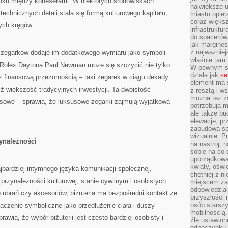
ku między koneserami. W niektórych środowiskach
największe ul
 technicznych detali stała się formą kulturowego kapitału,
miasto opier
coraz większ
ych kręgów.
infrastruktu
do spacerów.
jak margines
z najważniej
 zegarków dodaje im dodatkowego wymiaru jako symboli
właśnie tam
o Rolex Daytona Paul Newman może się szczycić nie tylko
W pewnym se
działa jak
se
 finansową przezornością – taki zegarek w ciągu dekady
element ma s
ż większość tradycyjnych inwestycji. Ta dwoistość –
z resztą i w
można też z
nsowe – sprawia, że luksusowe zegarki zajmują wyjątkową
potrzebują m
ale także b
elewacje, p
zabudowa sp
wizualnie. 
zynależności
na nastrój, 
sobie na co 
uporządkowan
kwiaty, oświ
najbardziej intymnego języka komunikacji społecznej,
chętniej z ni
 przynależności kulturowej, stanie cywilnym i osobistych
miejscem za
odpowiedzial
 ubrań czy akcesoriów, biżuteria ma bezpośredni kontakt ze
przyszłości 
osób starszy
naczenie symboliczne jako przedłużenie ciała i duszy
mobilnością.
rawia, że wybór biżuterii jest często bardziej osobisty i
źle ustawion
odpoczynku to