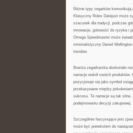
Różne typy zegarków komunikują 
Klasyczny Rolex Datejust może sy
szacunek dla tradycji, podczas g
innowacje, gotowość do ryzyka i p
Omega Speedmaster może świadczyć
minimalistyczny Daniel Wellingto
trendów.
Branża zegarkarska doskonale roz
narracje wokół swoich produktów.
pozycjonuje się jako symbol osiąg
przekazywane między pokoleniami
sukcesu. Te narracje są tak silne
podejmowaniu decyzji zakupowej.
Szczególnie fascynujące jest zjawi
może być pretekstem do nawiązan