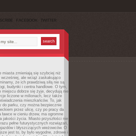
SCRIBE
FACEBOOK
TWITTER
miasta zmieniają się szybciej niż
 wcześniej, ale wciąż zaskakująco
inamy, że ich prawdziwą siłą nie są
ogi, budynki i centra handlowe. O tym,
miejscu dobrze się żyje, decydują nie
ycje liczone w milionach, lecz także
oświadczenia mieszkańców. To, jak
 do parku, czy można bezpiecznie
ieckiem przez ulicę, czy po pracy da
a ławce w cieniu drzew, ma ogromne
a jakości życia. Miasto przyszłości nie
razu pełne futurystycznych rozwiązań,
pojazdów i błyszczących wieżowców. O
jsze jest to, by było wygodne, zdrowe i