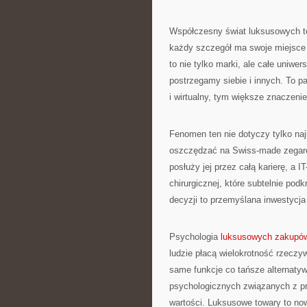
Współczesny świat luksusowych t
każdy szczegół ma swoje miejsce w
to nie tylko marki, ale całe uniwer
postrzegamy siebie i innych. To p
i wirtualny, tym większe znaczeni
Fenomen ten nie dotyczy tylko na
oszczędzać na Swiss-made zegarek
posłuży jej przez całą karierę, a I
chirurgicznej, które subtelnie po
decyzji to przemyślana inwestycja
Psychologia
luksusowych zakupó
ludzie płacą wielokrotność rzeczyw
same funkcje co tańsze alternaty
psychologicznych związanych z p
wartości. Luksusowe towary to n