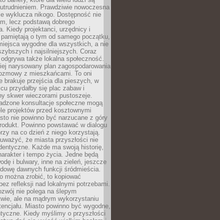
utrudnieniem. Prawdziwie nowoczesna
ie wyklucza nikogo. Dostępność nie
em, lecz podstawą dobrego
a. Kiedy projektanci, urzędnicy i
 pamiętają o tym od samego początku,
iejsca wygodne dla wszystkich, a nie
jszybszych i najsilniejszych. Coraz
 odgrywa także lokalna społeczność.
piej narysowany plan zagospodarowania
 rozmowy z mieszkańcami. To oni
e brakuje przejścia dla pieszych, w
cu przydałby się plac zabaw i
ny skwer wieczorami pustoszeje.
adzone konsultacje społeczne mogą
ele projektów przed kosztownymi
sto nie powinno być narzucane z góry
produkt. Powinno powstawać w dialogu
órzy na co dzień z niego korzystają.
uważyć, że miasta przyszłości nie
dentyczne. Każde ma swoją historię,
charakter i tempo życia. Jedne będą
odę i bulwary, inne na zieleń, jeszcze
udowę dawnych funkcji śródmieścia.
o można zrobić, to kopiować
bez refleksji nad lokalnymi potrzebami.
ozwój nie polega na ślepym
twie, ale na mądrym wykorzystaniu
tencjału. Miasto powinno być wygodne,
ntyczne. Kiedy myślimy o przyszłości