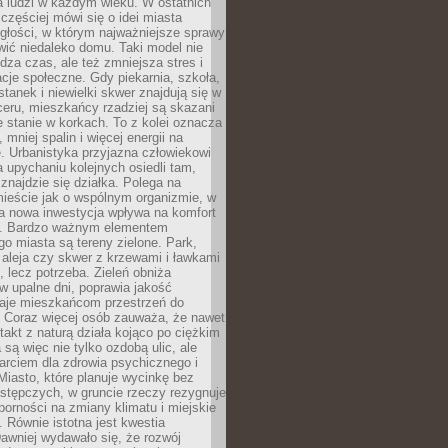
a ludzi w każdym wieku. W ostatnich
 częściej mówi się o idei miasta
egłości, w którym najważniejsze sprawy
ić niedaleko domu. Taki model nie
dza czas, ale też zmniejsza stres i
acje społeczne. Gdy piekarnia, szkoła,
stanek i niewielki skwer znajdują się w
eru, mieszkańcy rzadziej są skazani
 stanie w korkach. To z kolei oznacza
 mniej spalin i więcej energii na
. Urbanistyka przyjazna człowiekowi
a upychaniu kolejnych osiedli tam,
 znajdzie się działka. Polega na
mieście jak o wspólnym organizmie, w
a nowa inwestycja wpływa na komfort
zi. Bardzo ważnym elementem
 miasta są tereny zielone. Park,
aleja czy skwer z krzewami i ławkami
s, lecz potrzeba. Zieleń obniża
w upalne dni, poprawia jakość
daje mieszkańcom przestrzeń do
 Coraz więcej osób zauważa, że nawet
ntakt z naturą działa kojąco po ciężkim
 są więc nie tylko ozdobą ulic, ale
arciem dla zdrowia psychicznego i
Miasto, które planuje wycinkę bez
stępczych, w gruncie rzeczy rezygnuje
porności na zmiany klimatu i miejskie
. Równie istotna jest kwestia
Dawniej wydawało się, że rozwój