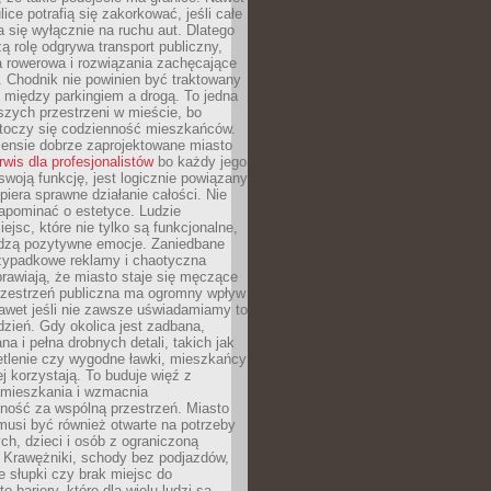
ice potrafią się zakorkować, jeśli całe
a się wyłącznie na ruchu aut. Dlatego
ą rolę odgrywa transport publiczny,
ra rowerowa i rozwiązania zachęcające
 Chodnik nie powinien być traktowany
 między parkingiem a drogą. To jedna
szych przestrzeni w mieście, bo
 toczy się codzienność mieszkańców.
nsie dobrze zaprojektowane miasto
rwis dla profesjonalistów
bo każdy jego
woją funkcję, jest logicznie powiązany
spiera sprawne działanie całości. Nie
apominać o estetyce. Ludzie
iejsc, które nie tylko są funkcjonalne,
udzą pozytywne emocje. Zaniedbane
rzypadkowe reklamy i chaotyczna
rawiają, że miasto staje się męczące
Przestrzeń publiczna ma ogromny wpływ
nawet jeśli nie zawsze uświadamiamy to
dzień. Gdy okolica jest zadbana,
a i pełna drobnych detali, takich jak
etlenie czy wygodne ławki, mieszkańcy
ej korzystają. To buduje więź z
mieszkania i wzmacnia
ność za wspólną przestrzeń. Miasto
musi być również otwarte na potrzeby
ch, dzieci i osób z ograniczoną
 Krawężniki, schody bez podjazdów,
e słupki czy brak miejsc do
 bariery, które dla wielu ludzi są