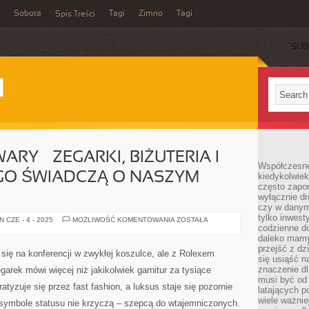
Sobota
Tagi
Zimno
Tagi
Spis Treści
SUB
I
Y – ZEGARKI, BIŻUTERIA I
Współczesne 
EGO ŚWIADCZĄ O NASZYM
kiedykolwiek
często zapom
wyłącznie dr
czy w danym 
tylko inwest
LUKSUSOWE
 CZE - 4 - 2025
MOŻLIWOŚĆ KOMENTOWANIA
ZOSTAŁA
TOWARY
codzienne d
–
daleko mamy
ZEGARKI,
przejść z dz
BIŻUTERIA
 się na konferencji w zwykłej koszulce, ale z Rolexem
I
się usiąść n
TORBY
znaczenie dl
arek mówi więcej niż jakikolwiek garnitur za tysiące
–
musi być od 
DLACZEGO
tyzuje się przez fast fashion, a luksus staje się pozornie
ŚWIADCZĄ
latających 
O
wiele ważnie
symbole statusu nie krzyczą – szepcą do wtajemniczonych.
NASZYM