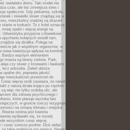
ić niedaleko domu. Taki model nie
dza czas, ale też zmniejsza stres i
acje społeczne. Gdy piekarnia, szkoła,
stanek i niewielki skwer znajdują się w
eru, mieszkańcy rzadziej są skazani
 stanie w korkach. To z kolei oznacza
 mniej spalin i więcej energii na
. Urbanistyka przyjazna człowiekowi
a upychaniu kolejnych osiedli tam,
 znajdzie się działka. Polega na
mieście jak o wspólnym organizmie, w
a nowa inwestycja wpływa na komfort
zi. Bardzo ważnym elementem
 miasta są tereny zielone. Park,
aleja czy skwer z krzewami i ławkami
s, lecz potrzeba. Zieleń obniża
w upalne dni, poprawia jakość
daje mieszkańcom przestrzeń do
 Coraz więcej osób zauważa, że nawet
ntakt z naturą działa kojąco po ciężkim
 są więc nie tylko ozdobą ulic, ale
arciem dla zdrowia psychicznego i
Miasto, które planuje wycinkę bez
stępczych, w gruncie rzeczy rezygnuje
porności na zmiany klimatu i miejskie
. Równie istotna jest kwestia
Dawniej wydawało się, że rozwój
ede wszystkim coraz więcej
i coraz szersze jezdnie. Dziś widać
, że takie podejście ma granice. Nawet