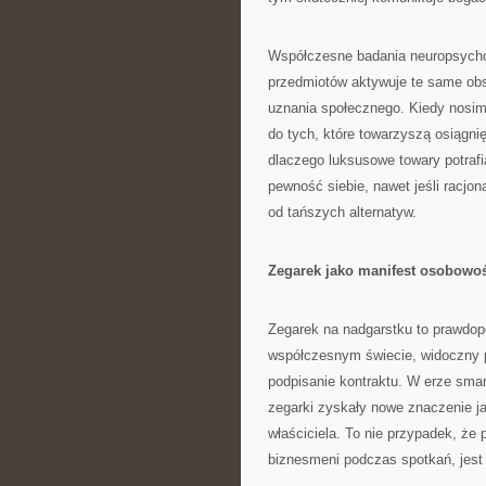
Współczesne badania neuropsychol
przedmiotów aktywuje te same obs
uznania społecznego. Kiedy nosim
do tych, które towarzyszą osiągn
dlaczego luksusowe towary potraf
pewność siebie, nawet jeśli racjon
od tańszych alternatyw.
Zegarek jako manifest osobowo
Zegarek na nadgarstku to prawdop
współczesnym świecie, widoczny po
podpisanie kontraktu. W erze sma
zegarki zyskały nowe znaczenie ja
właściciela. To nie przypadek, że
biznesmeni podczas spotkań, jest