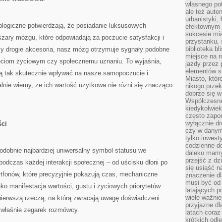
własnego po
ale też aute
urbanistyki,
ogiczne potwierdzają, że posiadanie luksusowych
efektownym 
sukcesie mia
zary mózgu, które odpowiadają za poczucie satysfakcji i
przystanku, 
biblioteka b
y drogie akcesoria, nasz mózg otrzymuje sygnały podobne
miejsce na r
ięciom życiowym czy społecznemu uznaniu. To wyjaśnia,
jazdy przez p
elementów sk
ią tak skutecznie wpływać na nasze samopoczucie i
Miasto, któr
alnie wiemy, że ich wartość użytkowa nie różni się znacząco
nikogo prze
dobrze się w
Współczesne 
kiedykolwiek
często zapom
wyłącznie dr
ści
czy w danym 
tylko inwest
codzienne d
odobnie najbardziej uniwersalny symbol statusu we
daleko mamy
przejść z dz
dczas każdej interakcji społecznej – od uścisku dłoni po
się usiąść n
rtfonów, które precyzyjnie pokazują czas, mechaniczne
znaczenie dl
musi być od 
ko manifestacja wartości, gustu i życiowych priorytetów
latających 
wiele ważnie
 pierwszą rzeczą, na którą zwracają uwagę doświadczeni
przyjazne dl
 właśnie zegarek rozmówcy.
latach coraz
krótkich odl