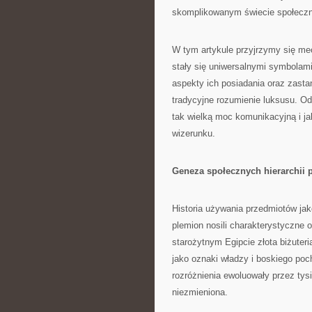
skomplikowanym świecie społeczny
W tym artykule przyjrzymy się mech
stały się uniwersalnymi symbolami
aspekty ich posiadania oraz zasta
tradycyjne rozumienie luksusu. O
tak wielką moc komunikacyjną i j
wizerunku.
Geneza społecznych hierarchii 
Historia używania przedmiotów jako
plemion nosili charakterystyczne 
starożytnym Egipcie złota biżuteria
jako oznaki władzy i boskiego poc
rozróżnienia ewoluowały przez tys
niezmieniona.