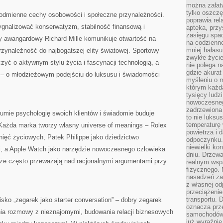
można załatw
tylko oszczę
odmienne cechy osobowości i społeczne przynależności.
poprawia rel
gnalizować konserwatyzm, stabilność finansową i
apteka, przy
zasięgu spac
dy awangardowy Richard Mille komunikuje otwartość na
na codzienne
mniej hałasu,
rzynależność do najbogatszej elity światowej. Sportowy
zwykłe życie
 o aktywnym stylu życia i fascynacji technologią, a
nie polega n
gdzie akurat
n – o młodzieżowym podejściu do luksusu i świadomości
myśleniu o 
którym każd
tysięcy lud
nowoczesnego
zadrzewiona 
umie psychologię swoich klientów i świadomie buduje
to nie luksu
temperaturę 
 Każda marka tworzy własny universe of meanings – Rolex
powietrza i 
nięć życiowych, Patek Philippe jako dziedzictwo
odpoczynku.
niewielki ko
, a Apple Watch jako narzędzie nowoczesnego człowieka
dniu. Drzewa
, że często przeważają nad racjonalnymi argumentami przy
realnym wsp
fizycznego. 
nasadzeń za
z własnej od
przeciążenie
transportu. 
sko „zegarek jako starter conversation” – dobry zegarek
oznacza prz
ia rozmowy z nieznajomymi, budowania relacji biznesowych
samochodów 
już wyraźnie