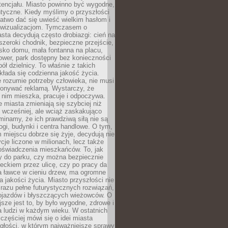
tencjału. Miasto powinno być wygodne,
ntyczne. Kiedy myślimy o przyszłości
 łatwo dać się uwieść wielkim hasłom i
wizualizacjom. Tymczasem o
sta decydują często drobiazgi: cień na
szeroki chodnik, bezpieczne przejście,
lisko domu, mała fontanna na placu,
ower, park dostępny bez konieczności
ół dzielnicy. To właśnie z takich
łada się codzienna jakość życia.
e rozumie potrzeby człowieka, nie musi
konywać reklamą. Wystarczy, że
 nim mieszka, pracuje i odpoczywa.
miasta zmieniają się szybciej niż
 wcześniej, ale wciąż zaskakująco
inamy, że ich prawdziwą siłą nie są
ogi, budynki i centra handlowe. O tym,
miejscu dobrze się żyje, decydują nie
ycje liczone w milionach, lecz także
oświadczenia mieszkańców. To, jak
 do parku, czy można bezpiecznie
ieckiem przez ulicę, czy po pracy da
a ławce w cieniu drzew, ma ogromne
a jakości życia. Miasto przyszłości nie
razu pełne futurystycznych rozwiązań,
pojazdów i błyszczących wieżowców. O
jsze jest to, by było wygodne, zdrowe i
a ludzi w każdym wieku. W ostatnich
 częściej mówi się o idei miasta
egłości, w którym najważniejsze sprawy