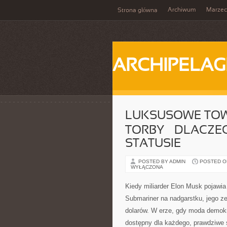
Archiwum
Marzec
Strona główna
ARCHIPELAG
LUKSUSOWE TOWAR
TORBY – DLACZ
STATUSIE
POSTED BY ADMIN
POSTED ON
WYŁĄCZONA
Kiedy miliarder Elon Musk pojawia
Submariner na nadgarstku, jego zeg
dolarów. W erze, gdy moda demokra
dostępny dla każdego, prawdziwe 