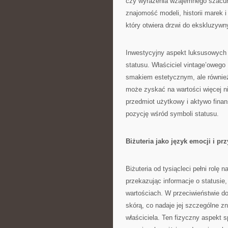
czy wyrażenia wzajemnego szacun
znajomość modeli, historii marek i
który otwiera drzwi do ekskluzywn
Inwestycyjny aspekt luksusowych
statusu. Właściciel vintage’oweg
smakiem estetycznym, ale również
może zyskać na wartości więcej ni
przedmiot użytkowy i aktywo fina
pozycję wśród symboli statusu.
Biżuteria jako język emocji i pr
Biżuteria od tysiącleci pełni rolę 
przekazując informacje o statusie,
wartościach. W przeciwieństwie do
skórą, co nadaje jej szczególne z
właściciela. Ten fizyczny aspekt sp