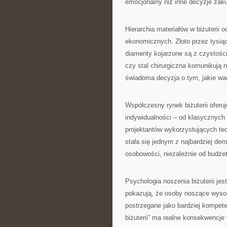
emocjonalny niż inne decyzje zak
Hierarchia materiałów w biżuterii 
ekonomicznych. Złoto przez tysią
diamenty kojarzone są z czystości
czy stal chirurgiczna komunikują
świadoma decyzja o tym, jakie w
Współczesny rynek biżuterii oferu
indywidualności – od klasycznych
projektantów wykorzystujących tec
stała się jednym z najbardziej d
osobowości, niezależnie od budże
Psychologia noszenia biżuterii jes
pokazują, że osoby noszące wysokie
postrzegane jako bardziej kompete
biżuterii” ma realne konsekwencj