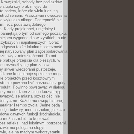
 Krawężniki, schody bez podjazdów,
e słupki czy brak miejsc do
 bariery, które dla wielu ludzi są
utrudnieniem. Prawdziwie nowoczesna
ie wyklucza nikogo. Dostępność nie
em, lecz podstawą dobrego
a. Kiedy projektanci, urzędnicy i
 pamiętają o tym od samego początku,
iejsca wygodne dla wszystkich, a nie
jszybszych i najsilniejszych. Coraz
 odgrywa także lokalna społeczność.
piej narysowany plan zagospodarowania
 rozmowy z mieszkańcami. To oni
e brakuje przejścia dla pieszych, w
cu przydałby się plac zabaw i
ny skwer wieczorami pustoszeje.
adzone konsultacje społeczne mogą
ele projektów przed kosztownymi
sto nie powinno być narzucane z góry
produkt. Powinno powstawać w dialogu
órzy na co dzień z niego korzystają.
uważyć, że miasta przyszłości nie
dentyczne. Każde ma swoją historię,
charakter i tempo życia. Jedne będą
odę i bulwary, inne na zieleń, jeszcze
udowę dawnych funkcji śródmieścia.
o można zrobić, to kopiować
bez refleksji nad lokalnymi potrzebami.
ozwój nie polega na ślepym
twie, ale na mądrym wykorzystaniu