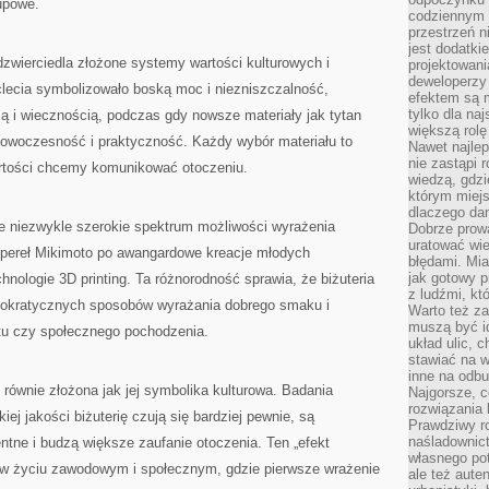
upowe.
codziennym 
przestrzeń n
jest dodatki
odzwierciedla złożone systemy wartości kulturowych i
projektowani
deweloperzy
clecia symbolizowało boską moc i niezniszczalność,
efektem są m
tylko dla na
ą i wiecznością, podczas gdy nowsze materiały jak tytan
większą rolę
 nowoczesność i praktyczność. Każdy wybór materiału to
Nawet najle
nie zastąpi
artości chcemy komunikować otoczeniu.
wiedzą, gdzi
którym miejs
dlaczego da
je niezwykle szerokie spektrum możliwości wyrażenia
Dobrze prow
uratować wi
 pereł Mikimoto po awangardowe kreacje młodych
błędami. Mia
jak gotowy 
hnologie 3D printing. Ta różnorodność sprawia, że biżuteria
z ludźmi, kt
emokratycznych sposobów wyrażania dobrego smaku i
Warto też za
muszą być i
tu czy społecznego pochodzenia.
układ ulic, 
stawiać na w
inne na odb
t równie złożona jak jej symbolika kulturowa. Badania
Najgorsze, c
rozwiązania 
j jakości biżuterię czują się bardziej pewnie, są
Prawdziwy r
naśladownic
ntne i budzą większe zaufanie otoczenia. Ten „efekt
własnego po
e w życiu zawodowym i społecznym, gdzie pierwsze wrażenie
ale też aute