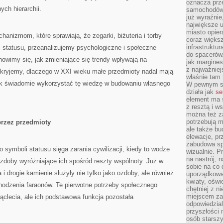
oznacza prz
ch hierarchii.
samochodów 
już wyraźnie
największe ul
miasto opier
anizmom, które sprawiają, że zegarki, biżuteria i torby
coraz większ
infrastruktu
 statusu, przeanalizujemy psychologiczne i społeczne
do spacerów.
nowimy się, jak zmieniające się trendy wpływają na
jak margines
z najważniej
dkryjemy, dlaczego w XXI wieku małe przedmioty nadal mają
właśnie tam
ak świadomie wykorzystać tę wiedzę w budowaniu własnego
W pewnym se
działa jak
se
element ma s
z resztą i w
można też z
potrzebują m
przez przedmioty
ale także b
elewacje, p
zabudowa sp
 symboli statusu sięga zarania cywilizacji, kiedy to wodze
wizualnie. 
na nastrój, 
ozdoby wyróżniające ich spośród reszty wspólnoty. Już w
sobie na co 
 i drogie kamienie służyły nie tylko jako ozdoby, ale również
uporządkowan
kwiaty, oświ
hodzenia faraonów. Te pierwotne potrzeby społecznego
chętniej z ni
miejscem za
iąclecia, ale ich podstawowa funkcja pozostała
odpowiedzial
przyszłości 
osób starszy