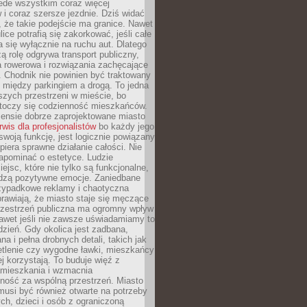
ede wszystkim coraz więcej
i coraz szersze jezdnie. Dziś widać
, że takie podejście ma granice. Nawet
ice potrafią się zakorkować, jeśli całe
a się wyłącznie na ruchu aut. Dlatego
ą rolę odgrywa transport publiczny,
ra rowerowa i rozwiązania zachęcające
 Chodnik nie powinien być traktowany
 między parkingiem a drogą. To jedna
szych przestrzeni w mieście, bo
 toczy się codzienność mieszkańców.
nsie dobrze zaprojektowane miasto
rwis dla profesjonalistów
bo każdy jego
woją funkcję, jest logicznie powiązany
spiera sprawne działanie całości. Nie
apominać o estetyce. Ludzie
iejsc, które nie tylko są funkcjonalne,
udzą pozytywne emocje. Zaniedbane
rzypadkowe reklamy i chaotyczna
rawiają, że miasto staje się męczące
Przestrzeń publiczna ma ogromny wpływ
nawet jeśli nie zawsze uświadamiamy to
dzień. Gdy okolica jest zadbana,
a i pełna drobnych detali, takich jak
etlenie czy wygodne ławki, mieszkańcy
ej korzystają. To buduje więź z
mieszkania i wzmacnia
ność za wspólną przestrzeń. Miasto
musi być również otwarte na potrzeby
ch, dzieci i osób z ograniczoną