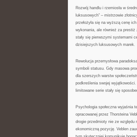
Rozwój handlu i rzemiosła w śred
luksusowych” – mistrzowie złotnic
przełożyła się na wyższą cenę ich 
wykonania, ale również za presti
stały się pierwszymi systemami cer
dzisiejszych luksusowych marek.
Rewolucja przemysłowa paradoksa
symboli statusu. Gdy masowa prod
dla szerszych warstw społeczeńs
podkreślenia swojej wyjątkowości.
limitowane serie stały się sposob
Psychologia społeczna wyjaśnia t
opracowanej przez Thorsteina Vebl
drogie przedmioty nie ze względu
ekonomiczną pozycję. Veblen zauwa
tym skuteczniej komunikuje bogact