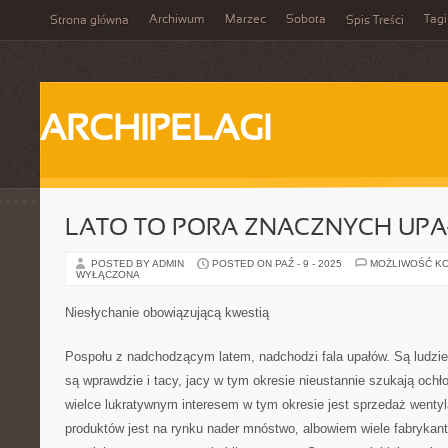
Archiwum
Marzec
Sobota
Tagi
Strona główna
Spis Treści
ARCHIPELAGI
LATO TO PORA ZNACZNYCH UP
POSTED BY ADMIN
POSTED ON PAŹ - 9 - 2025
MOŻLIWOŚĆ K
WYŁĄCZONA
Niesłychanie obowiązującą kwestią
Pospołu z nadchodzącym latem, nadchodzi fala upałów. Są ludzie 
są wprawdzie i tacy, jacy w tym okresie nieustannie szukają ochł
wielce lukratywnym interesem w tym okresie jest sprzedaż wentyl
produktów jest na rynku nader mnóstwo, albowiem wiele fabrykant