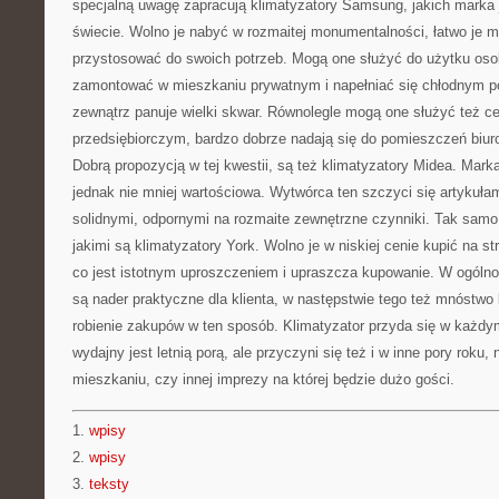
specjalną uwagę zapracują klimatyzatory Samsung, jakich marka 
świecie. Wolno je nabyć w rozmaitej monumentalności, łatwo je m
przystosować do swoich potrzeb. Mogą one służyć do użytku osob
zamontować w mieszkaniu prywatnym i napełniać się chłodnym p
zewnątrz panuje wielki skwar. Równolegle mogą one służyć też c
przedsiębiorczym, bardzo dobrze nadają się do pomieszczeń biur
Dobrą propozycją w tej kwestii, są też klimatyzatory Midea. Mar
jednak nie mniej wartościowa. Wytwórca ten szczyci się artykuła
solidnymi, odpornymi na rozmaite zewnętrzne czynniki. Tak samo
jakimi są klimatyzatory York. Wolno je w niskiej cenie kupić na st
co jest istotnym uproszczeniem i upraszcza kupowanie. W ogólno
są nader praktyczne dla klienta, w następstwie tego też mnóstwo 
robienie zakupów w ten sposób. Klimatyzator przyda się w każdy
wydajny jest letnią porą, ale przyczyni się też i w inne pory roku,
mieszkaniu, czy innej imprezy na której będzie dużo gości.
1.
wpisy
2.
wpisy
3.
teksty