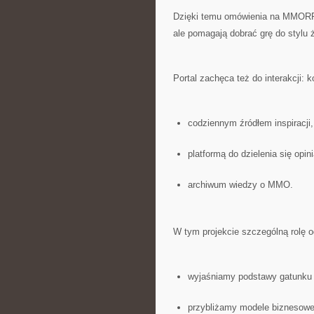
Dzięki temu omówienia na MMORPG.
ale pomagają dobrać grę do stylu 
Portal zachęca też do interakcji:
codziennym źródłem inspiracji,
platformą do dzielenia się opin
archiwum wiedzy o MMO.
W tym projekcie szczególną rolę 
wyjaśniamy podstawy gatun
przybliżamy modele biznesowe 