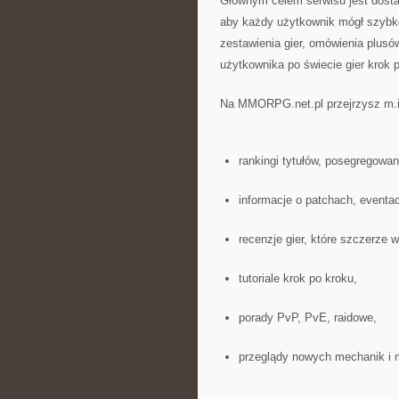
Głównym celem serwisu jest dost
aby każdy użytkownik mógł szybko 
zestawienia gier, omówienia plusó
użytkownika po świecie gier krok 
Na MMORPG.net.pl przejrzysz m.i
rankingi tytułów, posegregowan
informacje o patchach, eventac
recenzje gier, które szczerze 
tutoriale krok po kroku,
porady PvP, PvE, raidowe,
przeglądy nowych mechanik i 