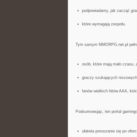
podpowiadamy, jak zacząć grać
które wymagają zespołu.
Tym samym MMORPG.net.pl pełni 
osób, które mają mało czasu, 
graczy szukających niszowych
fanów wielkich hitów AAA, któ
Podsumowując, ten portal gamingo
ułatwia poruszanie się po oferci