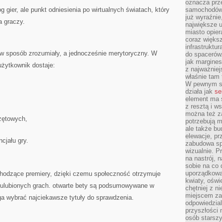
oznacza prz
 gier, ale punkt odniesienia po wirtualnych światach, który
samochodów 
już wyraźnie
a graczy.
największe ul
miasto opier
coraz większ
infrastruktu
 w sposób zrozumiały, a jednocześnie merytoryczny. W
do spacerów.
jak margines
żytkownik dostaje:
z najważniej
właśnie tam
W pewnym se
działa jak
se
element ma s
z resztą i w
można też z
zętowych,
potrzebują m
ale także b
elewacje, p
cjału gry.
zabudowa sp
wizualnie. 
na nastrój, 
sobie na co 
uporządkowan
chodzące premiery, dzięki czemu społeczność otrzymuje
kwiaty, oświ
 ulubionych grach. otwarte bety są podsumowywane w
chętniej z ni
miejscem za
ga wybrać najciekawsze tytuły do sprawdzenia.
odpowiedzial
przyszłości 
osób starszy