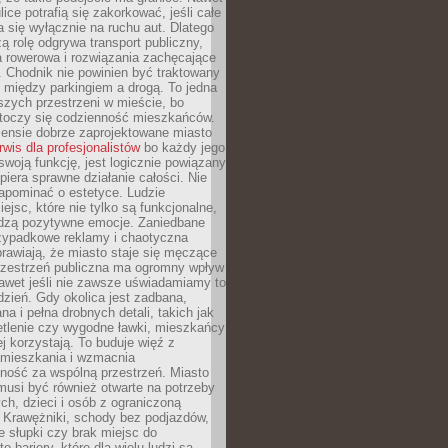
ice potrafią się zakorkować, jeśli całe
a się wyłącznie na ruchu aut. Dlatego
ą rolę odgrywa transport publiczny,
ra rowerowa i rozwiązania zachęcające
 Chodnik nie powinien być traktowany
 między parkingiem a drogą. To jedna
szych przestrzeni w mieście, bo
 toczy się codzienność mieszkańców.
nsie dobrze zaprojektowane miasto
rwis dla profesjonalistów
bo każdy jego
woją funkcję, jest logicznie powiązany
spiera sprawne działanie całości. Nie
apominać o estetyce. Ludzie
iejsc, które nie tylko są funkcjonalne,
udzą pozytywne emocje. Zaniedbane
rzypadkowe reklamy i chaotyczna
rawiają, że miasto staje się męczące
Przestrzeń publiczna ma ogromny wpływ
nawet jeśli nie zawsze uświadamiamy to
dzień. Gdy okolica jest zadbana,
a i pełna drobnych detali, takich jak
etlenie czy wygodne ławki, mieszkańcy
ej korzystają. To buduje więź z
mieszkania i wzmacnia
ność za wspólną przestrzeń. Miasto
musi być również otwarte na potrzeby
ch, dzieci i osób z ograniczoną
 Krawężniki, schody bez podjazdów,
e słupki czy brak miejsc do
 bariery, które dla wielu ludzi są