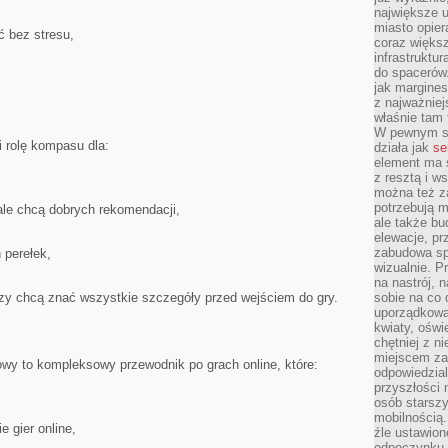
największe ul
miasto opier
 bez stresu,
coraz większ
infrastruktu
do spacerów.
jak margines
z najważniej
właśnie tam
W pewnym se
rolę kompasu dla:
działa jak
se
element ma s
z resztą i w
można też z
potrzebują m
ale chcą dobrych rekomendacji,
ale także b
elewacje, p
zabudowa sp
 perełek,
wizualnie. 
na nastrój, 
rzy chcą znać wszystkie szczegóły przed wejściem do gry.
sobie na co 
uporządkowan
kwiaty, oświ
chętniej z ni
miejscem za
wy to kompleksowy przewodnik po grach online, które:
odpowiedzial
przyszłości 
osób starszy
mobilnością.
e gier online,
źle ustawion
odpoczynku to