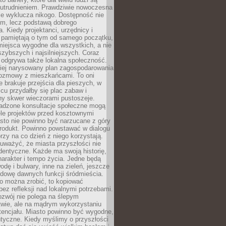
utrudnieniem. Prawdziwie nowoczesna
ie wyklucza nikogo. Dostępność nie
em, lecz podstawą dobrego
a. Kiedy projektanci, urzędnicy i
 pamiętają o tym od samego początku,
iejsca wygodne dla wszystkich, a nie
jszybszych i najsilniejszych. Coraz
 odgrywa także lokalna społeczność.
piej narysowany plan zagospodarowania
 rozmowy z mieszkańcami. To oni
e brakuje przejścia dla pieszych, w
cu przydałby się plac zabaw i
ny skwer wieczorami pustoszeje.
adzone konsultacje społeczne mogą
ele projektów przed kosztownymi
sto nie powinno być narzucane z góry
produkt. Powinno powstawać w dialogu
órzy na co dzień z niego korzystają.
uważyć, że miasta przyszłości nie
dentyczne. Każde ma swoją historię,
charakter i tempo życia. Jedne będą
odę i bulwary, inne na zieleń, jeszcze
udowę dawnych funkcji śródmieścia.
o można zrobić, to kopiować
bez refleksji nad lokalnymi potrzebami.
ozwój nie polega na ślepym
twie, ale na mądrym wykorzystaniu
tencjału. Miasto powinno być wygodne,
ntyczne. Kiedy myślimy o przyszłości