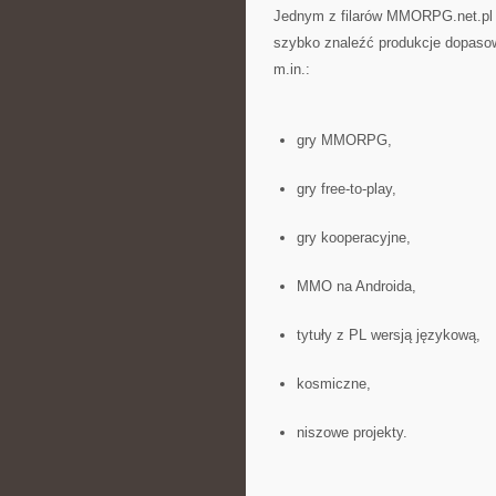
Jednym z filarów MMORPG.net.pl s
szybko znaleźć produkcje dopaso
m.in.:
gry MMORPG,
gry free-to-play,
gry kooperacyjne,
MMO na Androida,
tytuły z PL wersją językową,
kosmiczne,
niszowe projekty.