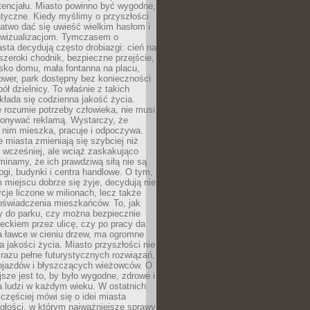
tencjału. Miasto powinno być wygodne,
ntyczne. Kiedy myślimy o przyszłości
 łatwo dać się uwieść wielkim hasłom i
wizualizacjom. Tymczasem o
sta decydują często drobiazgi: cień na
szeroki chodnik, bezpieczne przejście,
lisko domu, mała fontanna na placu,
ower, park dostępny bez konieczności
ół dzielnicy. To właśnie z takich
łada się codzienna jakość życia.
e rozumie potrzeby człowieka, nie musi
konywać reklamą. Wystarczy, że
 nim mieszka, pracuje i odpoczywa.
miasta zmieniają się szybciej niż
 wcześniej, ale wciąż zaskakująco
inamy, że ich prawdziwą siłą nie są
ogi, budynki i centra handlowe. O tym,
miejscu dobrze się żyje, decydują nie
ycje liczone w milionach, lecz także
oświadczenia mieszkańców. To, jak
 do parku, czy można bezpiecznie
ieckiem przez ulicę, czy po pracy da
a ławce w cieniu drzew, ma ogromne
a jakości życia. Miasto przyszłości nie
razu pełne futurystycznych rozwiązań,
pojazdów i błyszczących wieżowców. O
jsze jest to, by było wygodne, zdrowe i
a ludzi w każdym wieku. W ostatnich
 częściej mówi się o idei miasta
egłości, w którym najważniejsze sprawy