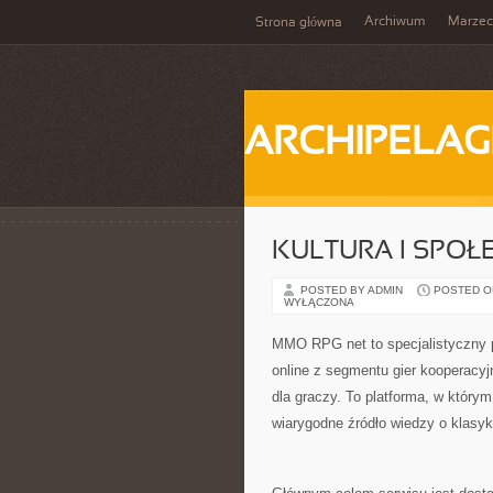
Archiwum
Marzec
Strona główna
ARCHIPELAG
KULTURA I SPOŁ
POSTED BY ADMIN
POSTED ON 
WYŁĄCZONA
MMO RPG net to specjalistyczny p
online z segmentu gier kooperacyjn
dla graczy. To platforma, w który
wiarygodne źródło wiedzy o klasy