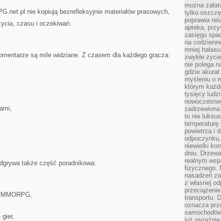
można załatw
net.pl nie kopiują bezrefleksyjnie materiałów prasowych,
tylko oszczę
poprawia rel
życia, czasu i oczekiwań.
apteka, przy
zasięgu spac
na codzienne
mniej hałasu,
 komentarze są mile widziane. Z czasem dla każdego gracza:
zwykłe życie
nie polega n
gdzie akurat
myśleniu o 
którym każd
tysięcy lud
nowoczesnego
iami,
zadrzewiona 
to nie luksu
temperaturę 
powietrza i 
odpoczynku.
niewielki ko
dniu. Drzewa
realnym wsp
odgrywa także część poradnikowa:
fizycznego. 
nasadzeń za
z własnej od
przeciążenie
ku MMORPG,
transportu. 
oznacza prz
samochodów 
gier,
już wyraźnie