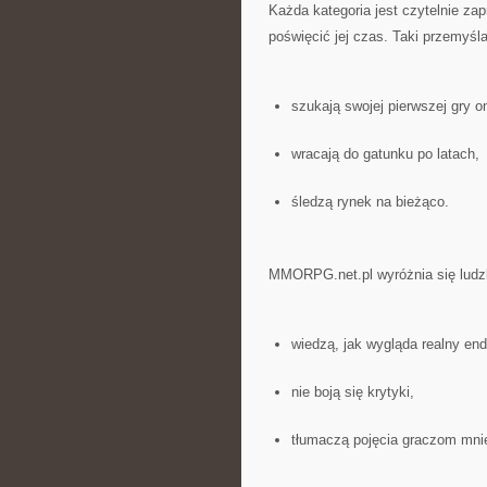
Każda kategoria jest czytelnie za
poświęcić jej czas. Taki przemyśl
szukają swojej pierwszej gry on
wracają do gatunku po latach,
śledzą rynek na bieżąco.
MMORPG.net.pl wyróżnia się ludzki 
wiedzą, jak wygląda realny en
nie boją się krytyki,
tłumaczą pojęcia graczom mn