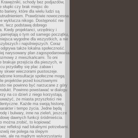
 Krawężniki, schody bez podjazdów,
e słupki czy brak miejsc do
 bariery, które dla wielu ludzi są
utrudnieniem. Prawdziwie nowoczesna
ie wyklucza nikogo. Dostępność nie
em, lecz podstawą dobrego
a. Kiedy projektanci, urzędnicy i
 pamiętają o tym od samego początku,
iejsca wygodne dla wszystkich, a nie
jszybszych i najsilniejszych. Coraz
 odgrywa także lokalna społeczność.
piej narysowany plan zagospodarowania
 rozmowy z mieszkańcami. To oni
e brakuje przejścia dla pieszych, w
cu przydałby się plac zabaw i
ny skwer wieczorami pustoszeje.
adzone konsultacje społeczne mogą
ele projektów przed kosztownymi
sto nie powinno być narzucane z góry
produkt. Powinno powstawać w dialogu
órzy na co dzień z niego korzystają.
uważyć, że miasta przyszłości nie
dentyczne. Każde ma swoją historię,
charakter i tempo życia. Jedne będą
odę i bulwary, inne na zieleń, jeszcze
udowę dawnych funkcji śródmieścia.
o można zrobić, to kopiować
bez refleksji nad lokalnymi potrzebami.
ozwój nie polega na ślepym
twie, ale na mądrym wykorzystaniu