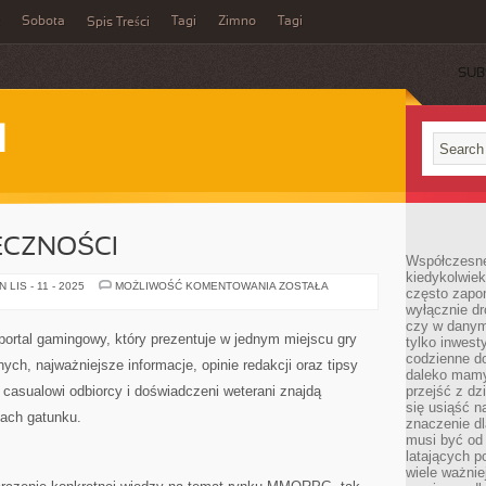
Sobota
Tagi
Zimno
Tagi
Spis Treści
SUB
I
ECZNOŚCI
Współczesne 
kiedykolwiek
KULTURA
LIS - 11 - 2025
MOŻLIWOŚĆ KOMENTOWANIA
ZOSTAŁA
często zapom
I
wyłącznie dr
SPOŁECZNOŚCI
czy w danym 
ortal gamingowy, który prezentuje w jednym miejscu gry
tylko inwest
codzienne d
ych, najważniejsze informacje, opinie redakcji oraz tipsy
daleko mamy
m casualowi odbiorcy i doświadczeni weterani znajdą
przejść z dz
się usiąść n
kach gatunku.
znaczenie dl
musi być od 
latających 
wiele ważnie