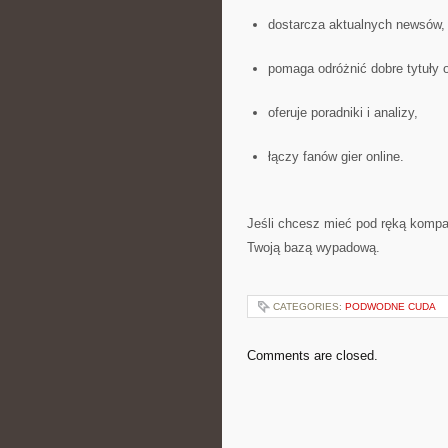
dostarcza aktualnych newsów,
pomaga odróżnić dobre tytuły 
oferuje poradniki i analizy,
łączy fanów gier online.
Jeśli chcesz mieć pod ręką kom
Twoją bazą wypadową.
CATEGORIES:
PODWODNE CUDA
Comments are closed.