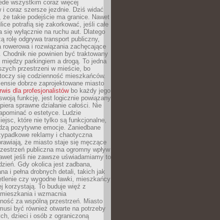
ede wszystkim coraz więcej
i coraz szersze jezdnie. Dziś widać
, że takie podejście ma granice. Nawet
ice potrafią się zakorkować, jeśli całe
a się wyłącznie na ruchu aut. Dlatego
ą rolę odgrywa transport publiczny,
ra rowerowa i rozwiązania zachęcające
 Chodnik nie powinien być traktowany
 między parkingiem a drogą. To jedna
szych przestrzeni w mieście, bo
 toczy się codzienność mieszkańców.
nsie dobrze zaprojektowane miasto
rwis dla profesjonalistów
bo każdy jego
woją funkcję, jest logicznie powiązany
spiera sprawne działanie całości. Nie
apominać o estetyce. Ludzie
iejsc, które nie tylko są funkcjonalne,
udzą pozytywne emocje. Zaniedbane
rzypadkowe reklamy i chaotyczna
rawiają, że miasto staje się męczące
Przestrzeń publiczna ma ogromny wpływ
nawet jeśli nie zawsze uświadamiamy to
dzień. Gdy okolica jest zadbana,
a i pełna drobnych detali, takich jak
etlenie czy wygodne ławki, mieszkańcy
ej korzystają. To buduje więź z
mieszkania i wzmacnia
ność za wspólną przestrzeń. Miasto
musi być również otwarte na potrzeby
ch, dzieci i osób z ograniczoną