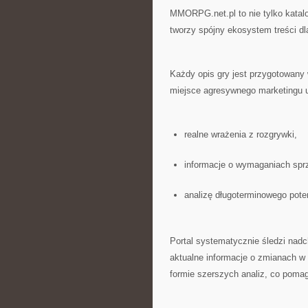
MMORPG.net.pl to nie tylko katalog
tworzy spójny ekosystem treści dl
Każdy opis gry jest przygotowany
miejsce agresywnego marketingu u
realne wrażenia z rozgrywki,
informacje o wymaganiach spr
analizę długoterminowego poten
Portal systematycznie śledzi nad
aktualne informacje o zmianach w
formie szerszych analiz, co poma