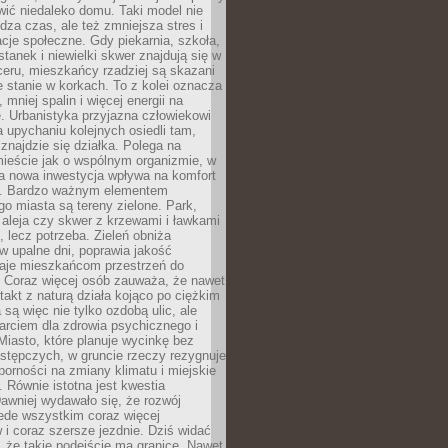
ić niedaleko domu. Taki model nie
dza czas, ale też zmniejsza stres i
acje społeczne. Gdy piekarnia, szkoła,
stanek i niewielki skwer znajdują się w
eru, mieszkańcy rzadziej są skazani
 stanie w korkach. To z kolei oznacza
 mniej spalin i więcej energii na
. Urbanistyka przyjazna człowiekowi
a upychaniu kolejnych osiedli tam,
 znajdzie się działka. Polega na
mieście jak o wspólnym organizmie, w
a nowa inwestycja wpływa na komfort
zi. Bardzo ważnym elementem
 miasta są tereny zielone. Park,
aleja czy skwer z krzewami i ławkami
s, lecz potrzeba. Zieleń obniża
w upalne dni, poprawia jakość
daje mieszkańcom przestrzeń do
 Coraz więcej osób zauważa, że nawet
ntakt z naturą działa kojąco po ciężkim
 są więc nie tylko ozdobą ulic, ale
arciem dla zdrowia psychicznego i
Miasto, które planuje wycinkę bez
stępczych, w gruncie rzeczy rezygnuje
porności na zmiany klimatu i miejskie
. Równie istotna jest kwestia
Dawniej wydawało się, że rozwój
ede wszystkim coraz więcej
i coraz szersze jezdnie. Dziś widać
, że takie podejście ma granice. Nawet