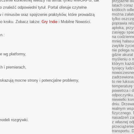
arczenie konkretnej wiedzy na temat rynku MMORPG, tak
przyjazne dl
latach coraz
znaleźć odpowiedni tytuł. Portal oferuje czytelne
krótkich odl
można załatw
w i minusów oraz spojrzenie praktyków, które prowadzą
tylko oszczę
po kroku. Zobacz także:
Gry Indie
i Mobilne Nowości.
poprawia rel
apteka, przy
zasięgu spac
n.:
na codzienne
mniej hałasu,
zwykłe życie
nie polega n
e wg platformy,
gdzie akurat
myśleniu o 
którym każd
h i premierach,
tysięcy lud
nowoczesnego
zadrzewiona 
wskazują mocne strony i potencjalne problemy,
to nie luksu
temperaturę 
powietrza i 
odpoczynku.
niewielki ko
dniu. Drzewa
realnym wsp
fizycznego. 
nasadzeń za
modeli rozgrywki.
z własnej od
przeciążenie
transportu. 