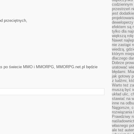
codziennym 
przestrzeń n
jest dodatki
projektowani
od przeciętnych,
deweloperzy
efektem są m
tylko dla na
większą rolę
Nawet najle
nie zastąpi
wiedzą, gdzi
którym miejs
dlaczego da
Dobrze prow
pas po świecie MMO i MMORPG, MMORPG.net.pl będzie
uratować wi
błędami. Mia
jak gotowy 
z ludźmi, kt
Warto też za
muszą być i
układ ulic, 
stawiać na w
inne na odb
Najgorsze, c
rozwiązania 
Prawdziwy r
naśladownic
własnego po
ale też aute