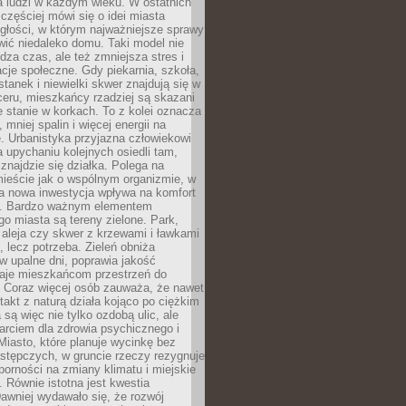
a ludzi w każdym wieku. W ostatnich
 częściej mówi się o idei miasta
egłości, w którym najważniejsze sprawy
ić niedaleko domu. Taki model nie
dza czas, ale też zmniejsza stres i
acje społeczne. Gdy piekarnia, szkoła,
stanek i niewielki skwer znajdują się w
eru, mieszkańcy rzadziej są skazani
 stanie w korkach. To z kolei oznacza
 mniej spalin i więcej energii na
. Urbanistyka przyjazna człowiekowi
a upychaniu kolejnych osiedli tam,
 znajdzie się działka. Polega na
mieście jak o wspólnym organizmie, w
a nowa inwestycja wpływa na komfort
zi. Bardzo ważnym elementem
 miasta są tereny zielone. Park,
aleja czy skwer z krzewami i ławkami
s, lecz potrzeba. Zieleń obniża
w upalne dni, poprawia jakość
daje mieszkańcom przestrzeń do
 Coraz więcej osób zauważa, że nawet
ntakt z naturą działa kojąco po ciężkim
 są więc nie tylko ozdobą ulic, ale
arciem dla zdrowia psychicznego i
Miasto, które planuje wycinkę bez
stępczych, w gruncie rzeczy rezygnuje
porności na zmiany klimatu i miejskie
. Równie istotna jest kwestia
Dawniej wydawało się, że rozwój