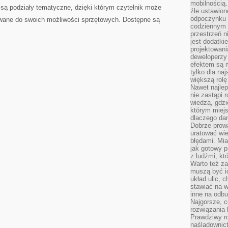
mobilnością.
ą podziały tematyczne, dzięki którym czytelnik może
źle ustawion
odpoczynku to
wane do swoich możliwości sprzętowych. Dostępne są
codziennym 
przestrzeń n
jest dodatki
projektowani
deweloperzy
efektem są m
tylko dla na
większą rolę
Nawet najle
nie zastąpi
wiedzą, gdzi
którym miejs
dlaczego da
Dobrze prow
uratować wi
błędami. Mia
jak gotowy 
z ludźmi, kt
Warto też za
muszą być i
układ ulic, 
stawiać na w
inne na odb
Najgorsze, c
rozwiązania 
Prawdziwy r
naśladownic