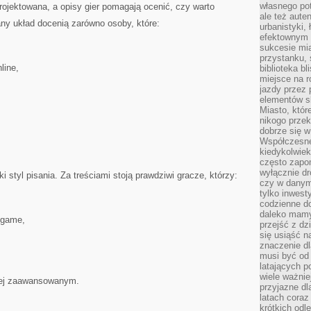
własnego po
projektowana, a opisy gier pomagają ocenić, czy warto
ale też aute
any układ docenią zarówno osoby, które:
urbanistyki,
efektownym 
sukcesie mia
przystanku, 
line,
biblioteka b
miejsce na r
jazdy przez p
elementów sk
Miasto, któr
nikogo prze
dobrze się w
Współczesne 
kiedykolwiek
często zapom
wyłącznie dr
styl pisania. Za treściami stoją prawdziwi gracze, którzy:
czy w danym 
tylko inwest
codzienne d
daleko mamy
dgame,
przejść z dz
się usiąść n
znaczenie dl
musi być od 
latających 
wiele ważnie
iej zaawansowanym.
przyjazne dl
latach coraz
krótkich odl