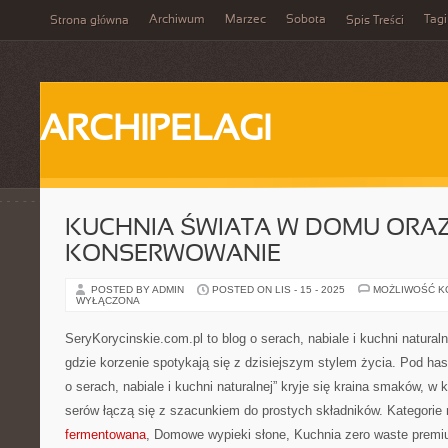
Archiwum
Marzec
Sobota
Tagi
Strona główna
Spis Treści
ARCHIPELAGI
KUCHNIA ŚWIATA W DOMU ORAZ
KONSERWOWANIE
POSTED BY ADMIN
POSTED ON LIS - 15 - 2025
MOŻLIWOŚĆ 
WYŁĄCZONA
SeryKorycinskie.com.pl to blog o serach, nabiale i kuchni naturaln
gdzie korzenie spotykają się z dzisiejszym stylem życia. Pod has
o serach, nabiale i kuchni naturalnej” kryje się kraina smaków, w 
serów łączą się z szacunkiem do prostych składników. Kategorie 
fermentowana
, Domowe wypieki słone, Kuchnia zero waste premiu