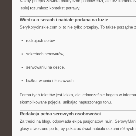
Każdy przepis zawiera praktyczne podpowiedzi, ale też komentarz
lepiej rozumiesz kontekst potrawy.
Wiedza o serach i nabiale podana na luzie
SeryKorycinskie.com.pl to nie tylko przepisy. To także porządne 
rodzajach serów,
sekretach serowarów,
serwowaniu na desce,
białku, wapniu i tłuszczach.
Forma tych tekstów jest lekka, ale jednocześnie bogata w inform
skomplikowane pojęcia, unikając napuszonego tonu.
Redakcja pełna serowych osobowości
Za treści na blogu odpowiada ekipa pasjonatów, m.in. SerowyMan
głosy stworzone po to, by pokazać świat nabiału oczami różnych 