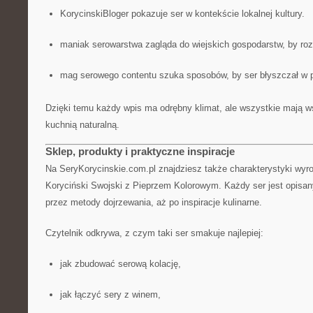
KorycinskiBloger pokazuje ser w kontekście lokalnej kultury.
maniak serowarstwa zagląda do wiejskich gospodarstw, by ro
mag serowego contentu szuka sposobów, by ser błyszczał w 
Dzięki temu każdy wpis ma odrębny klimat, ale wszystkie mają 
kuchnią naturalną.
Sklep, produkty i praktyczne inspiracje
Na SeryKorycinskie.com.pl znajdziesz także charakterystyki wyro
Koryciński Swojski z Pieprzem Kolorowym. Każdy ser jest opisany 
przez metody dojrzewania, aż po inspiracje kulinarne.
Czytelnik odkrywa, z czym taki ser smakuje najlepiej:
jak zbudować serową kolację,
jak łączyć sery z winem,