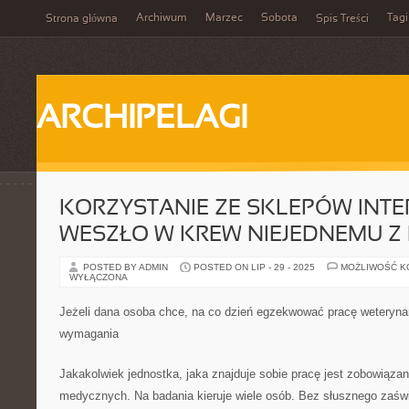
Archiwum
Marzec
Sobota
Tagi
Strona główna
Spis Treści
ARCHIPELAGI
KORZYSTANIE ZE SKLEPÓW INT
WESZŁO W KREW NIEJEDNEMU Z
POSTED BY ADMIN
POSTED ON LIP - 29 - 2025
MOŻLIWOŚĆ 
WYŁĄCZONA
Jeżeli dana osoba chce, na co dzień egzekwować pracę weteryna
wymagania
Jakakolwiek jednostka, jaka znajduje sobie pracę jest zobowiązan
medycznych. Na badania kieruje wiele osób. Bez słusznego zaśw