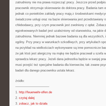
zatrudniony nie ma prawa rozpocząć pracy. Jeszcze przed podp
pracownik otrzymuje skierowanie do doktora pracy. Badania tam 
jednak co poniektóre zakłady pracy mają z środowiskami medyc
świadczone usługi oraz na bazie skierowania jest przedstawiany 
chlebodawcy, przy czym pracownik jest zwolniony z opłat. Zobacz
egzekwowanych badań jest uzależniony od stanowiska, na jakie 
zatrudniona. Niemniej jednak bazowe badania są dla wszystkich, i
ogólny. Przy pracy w warunkach szkodliwych, przy artykułach sp
na przykład na wielkościach wykonywane są inne pomocnicze bada
że jak ktoś jest alergiczny na mąkę nie będzie pracował u szefa w
sprawdza lekarz pracy. Jeżeli dana jednostka będzie w swojej p
musi przejść też specjalne badania dla kierowców, tak zwane psy
badań dla danego pracownika ustala lekarz.
źródło:
———————————
1.
http://feuerwehr-olfen.de
2.
czytaj dalej
3.
zobacz, jak to działa