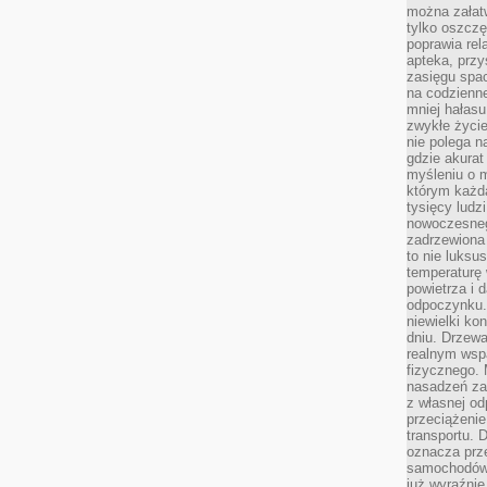
można załatw
tylko oszczę
poprawia rel
apteka, przy
zasięgu spac
na codzienne
mniej hałasu,
zwykłe życie
nie polega n
gdzie akurat
myśleniu o 
którym każd
tysięcy lud
nowoczesnego
zadrzewiona 
to nie luksu
temperaturę 
powietrza i 
odpoczynku.
niewielki ko
dniu. Drzewa
realnym wsp
fizycznego. 
nasadzeń za
z własnej od
przeciążenie
transportu. 
oznacza prz
samochodów 
już wyraźnie