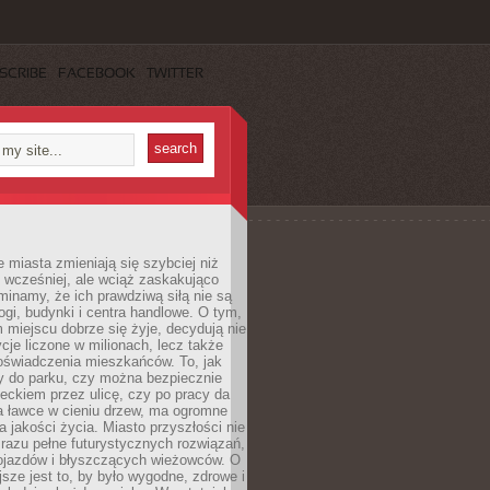
SCRIBE
FACEBOOK
TWITTER
miasta zmieniają się szybciej niż
 wcześniej, ale wciąż zaskakująco
inamy, że ich prawdziwą siłą nie są
ogi, budynki i centra handlowe. O tym,
miejscu dobrze się żyje, decydują nie
ycje liczone w milionach, lecz także
oświadczenia mieszkańców. To, jak
 do parku, czy można bezpiecznie
ieckiem przez ulicę, czy po pracy da
a ławce w cieniu drzew, ma ogromne
a jakości życia. Miasto przyszłości nie
razu pełne futurystycznych rozwiązań,
pojazdów i błyszczących wieżowców. O
jsze jest to, by było wygodne, zdrowe i