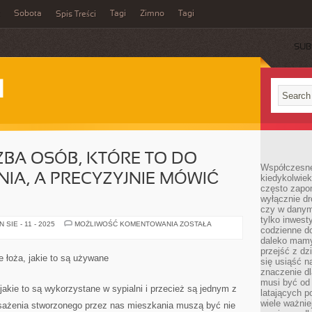
Sobota
Tagi
Zimno
Tagi
Spis Treści
SUB
I
BA OSÓB, KTÓRE TO DO
Współczesne 
IA, A PRECYZYJNIE MÓWIĆ
kiedykolwiek
często zapom
wyłącznie dr
czy w danym 
tylko inwest
KOLOSALNA
SIE - 11 - 2025
MOŻLIWOŚĆ KOMENTOWANIA
ZOSTAŁA
codzienne d
LICZBA
OSÓB,
daleko mamy
KTÓRE
przejść z dz
TO
e łoża, jakie to są używane
się usiąść n
DO
SWEGO
znaczenie dl
MIESZKANIA,
musi być od 
A
jakie to są wykorzystane w sypialni i przecież są jednym z
latających 
PRECYZYJNIE
MÓWIĆ
wiele ważnie
sażenia stworzonego przez nas mieszkania muszą być nie
DO