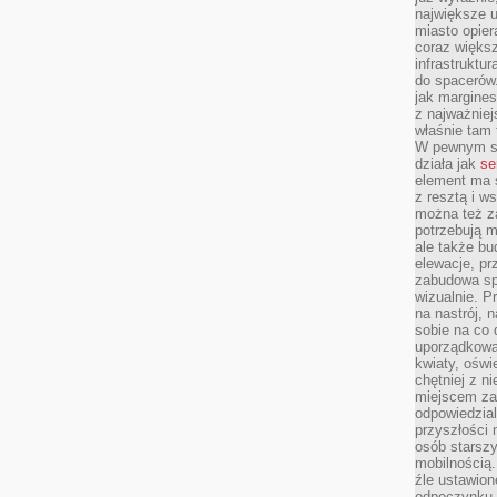
największe ul
miasto opier
coraz większ
infrastruktu
do spacerów.
jak margines
z najważniej
właśnie tam
W pewnym se
działa jak
se
element ma s
z resztą i w
można też z
potrzebują m
ale także b
elewacje, p
zabudowa sp
wizualnie. 
na nastrój, 
sobie na co 
uporządkowan
kwiaty, oświ
chętniej z ni
miejscem za
odpowiedzial
przyszłości 
osób starszy
mobilnością.
źle ustawion
odpoczynku to