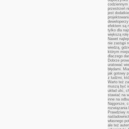
codziennym 
przestrzeń n
jest dodatki
projektowani
deweloperzy
efektem są m
tylko dla na
większą rolę
Nawet najle
nie zastąpi
wiedzą, gdzi
którym miejs
dlaczego da
Dobrze prow
uratować wi
błędami. Mia
jak gotowy 
z ludźmi, kt
Warto też za
muszą być i
układ ulic, 
stawiać na w
inne na odb
Najgorsze, c
rozwiązania 
Prawdziwy r
naśladownic
własnego po
ale też aute