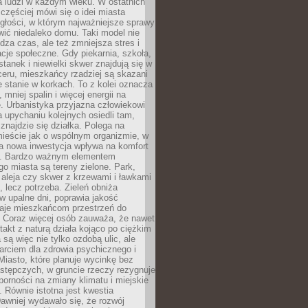
a ludzi w każdym wieku. W ostatnich
 częściej mówi się o idei miasta
egłości, w którym najważniejsze sprawy
ić niedaleko domu. Taki model nie
dza czas, ale też zmniejsza stres i
acje społeczne. Gdy piekarnia, szkoła,
stanek i niewielki skwer znajdują się w
eru, mieszkańcy rzadziej są skazani
 stanie w korkach. To z kolei oznacza
 mniej spalin i więcej energii na
. Urbanistyka przyjazna człowiekowi
a upychaniu kolejnych osiedli tam,
 znajdzie się działka. Polega na
mieście jak o wspólnym organizmie, w
a nowa inwestycja wpływa na komfort
zi. Bardzo ważnym elementem
 miasta są tereny zielone. Park,
aleja czy skwer z krzewami i ławkami
s, lecz potrzeba. Zieleń obniża
w upalne dni, poprawia jakość
daje mieszkańcom przestrzeń do
 Coraz więcej osób zauważa, że nawet
ntakt z naturą działa kojąco po ciężkim
 są więc nie tylko ozdobą ulic, ale
arciem dla zdrowia psychicznego i
Miasto, które planuje wycinkę bez
stępczych, w gruncie rzeczy rezygnuje
porności na zmiany klimatu i miejskie
. Równie istotna jest kwestia
Dawniej wydawało się, że rozwój