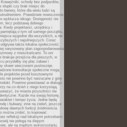
 Krawężniki, schody bez podjazdów,
e słupki czy brak miejsc do
 bariery, które dla wielu ludzi są
utrudnieniem. Prawdziwie nowoczesna
ie wyklucza nikogo. Dostępność nie
em, lecz podstawą dobrego
a. Kiedy projektanci, urzędnicy i
 pamiętają o tym od samego początku,
iejsca wygodne dla wszystkich, a nie
jszybszych i najsilniejszych. Coraz
 odgrywa także lokalna społeczność.
piej narysowany plan zagospodarowania
 rozmowy z mieszkańcami. To oni
e brakuje przejścia dla pieszych, w
cu przydałby się plac zabaw i
ny skwer wieczorami pustoszeje.
adzone konsultacje społeczne mogą
ele projektów przed kosztownymi
sto nie powinno być narzucane z góry
produkt. Powinno powstawać w dialogu
órzy na co dzień z niego korzystają.
uważyć, że miasta przyszłości nie
dentyczne. Każde ma swoją historię,
charakter i tempo życia. Jedne będą
odę i bulwary, inne na zieleń, jeszcze
udowę dawnych funkcji śródmieścia.
o można zrobić, to kopiować
bez refleksji nad lokalnymi potrzebami.
ozwój nie polega na ślepym
twie, ale na mądrym wykorzystaniu