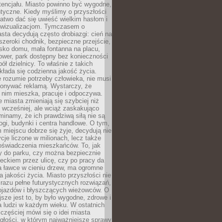
tencjału. Miasto powinno być wygodne,
ntyczne. Kiedy myślimy o przyszłości
 łatwo dać się uwieść wielkim hasłom i
wizualizacjom. Tymczasem o
sta decydują często drobiazgi: cień na
szeroki chodnik, bezpieczne przejście,
lisko domu, mała fontanna na placu,
ower, park dostępny bez konieczności
ół dzielnicy. To właśnie z takich
łada się codzienna jakość życia.
e rozumie potrzeby człowieka, nie musi
konywać reklamą. Wystarczy, że
 nim mieszka, pracuje i odpoczywa.
miasta zmieniają się szybciej niż
 wcześniej, ale wciąż zaskakująco
inamy, że ich prawdziwą siłą nie są
ogi, budynki i centra handlowe. O tym,
miejscu dobrze się żyje, decydują nie
ycje liczone w milionach, lecz także
oświadczenia mieszkańców. To, jak
 do parku, czy można bezpiecznie
ieckiem przez ulicę, czy po pracy da
a ławce w cieniu drzew, ma ogromne
a jakości życia. Miasto przyszłości nie
razu pełne futurystycznych rozwiązań,
pojazdów i błyszczących wieżowców. O
jsze jest to, by było wygodne, zdrowe i
a ludzi w każdym wieku. W ostatnich
 częściej mówi się o idei miasta
egłości, w którym najważniejsze sprawy