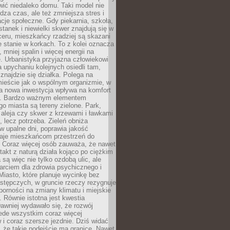
ić niedaleko domu. Taki model nie
dza czas, ale też zmniejsza stres i
acje społeczne. Gdy piekarnia, szkoła,
stanek i niewielki skwer znajdują się w
eru, mieszkańcy rzadziej są skazani
 stanie w korkach. To z kolei oznacza
 mniej spalin i więcej energii na
. Urbanistyka przyjazna człowiekowi
a upychaniu kolejnych osiedli tam,
 znajdzie się działka. Polega na
mieście jak o wspólnym organizmie, w
a nowa inwestycja wpływa na komfort
zi. Bardzo ważnym elementem
 miasta są tereny zielone. Park,
aleja czy skwer z krzewami i ławkami
s, lecz potrzeba. Zieleń obniża
w upalne dni, poprawia jakość
daje mieszkańcom przestrzeń do
 Coraz więcej osób zauważa, że nawet
ntakt z naturą działa kojąco po ciężkim
 są więc nie tylko ozdobą ulic, ale
arciem dla zdrowia psychicznego i
Miasto, które planuje wycinkę bez
stępczych, w gruncie rzeczy rezygnuje
porności na zmiany klimatu i miejskie
. Równie istotna jest kwestia
Dawniej wydawało się, że rozwój
ede wszystkim coraz więcej
i coraz szersze jezdnie. Dziś widać
, że takie podejście ma granice. Nawet