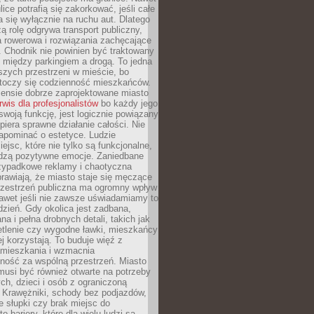
ice potrafią się zakorkować, jeśli całe
a się wyłącznie na ruchu aut. Dlatego
ą rolę odgrywa transport publiczny,
ra rowerowa i rozwiązania zachęcające
 Chodnik nie powinien być traktowany
 między parkingiem a drogą. To jedna
szych przestrzeni w mieście, bo
 toczy się codzienność mieszkańców.
nsie dobrze zaprojektowane miasto
rwis dla profesjonalistów
bo każdy jego
woją funkcję, jest logicznie powiązany
spiera sprawne działanie całości. Nie
apominać o estetyce. Ludzie
iejsc, które nie tylko są funkcjonalne,
udzą pozytywne emocje. Zaniedbane
rzypadkowe reklamy i chaotyczna
rawiają, że miasto staje się męczące
Przestrzeń publiczna ma ogromny wpływ
nawet jeśli nie zawsze uświadamiamy to
dzień. Gdy okolica jest zadbana,
a i pełna drobnych detali, takich jak
etlenie czy wygodne ławki, mieszkańcy
ej korzystają. To buduje więź z
mieszkania i wzmacnia
ność za wspólną przestrzeń. Miasto
musi być również otwarte na potrzeby
ch, dzieci i osób z ograniczoną
 Krawężniki, schody bez podjazdów,
e słupki czy brak miejsc do
 bariery, które dla wielu ludzi są