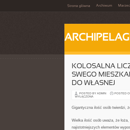
Archiwum
Marzec
Strona główna
ARCHIPELAG
KOLOSALNA LICZ
SWEGO MIESZKAN
DO WŁASNEJ
POSTED BY ADMIN
POSTED ON 
WYŁĄCZONA
Gigantyczna ilość osób twierdzi, ż
Wielka ilość osób uważa, że łoża, 
najistotniejszych elementów wypo