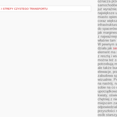
oznacza prz
samochodów 
już wyraźnie
E I STREFY CZYSTEGO TRANSPORTU
największe ul
miasto opier
coraz większ
infrastruktu
do spacerów.
jak margines
z najważniej
właśnie tam
W pewnym se
działa jak
se
element ma s
z resztą i w
można też z
potrzebują m
ale także b
elewacje, p
zabudowa sp
wizualnie. 
na nastrój, 
sobie na co 
uporządkowan
kwiaty, oświ
chętniej z ni
miejscem za
odpowiedzial
przyszłości 
osób starszy