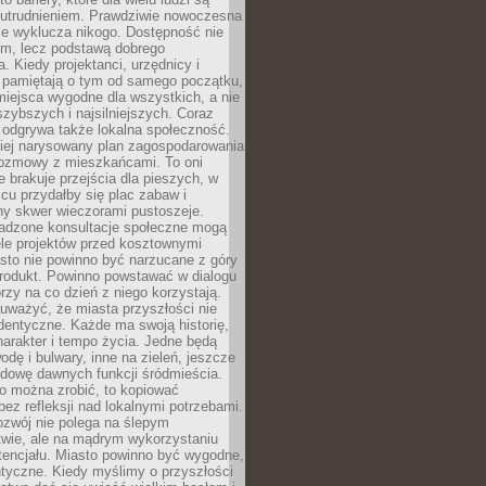
utrudnieniem. Prawdziwie nowoczesna
ie wyklucza nikogo. Dostępność nie
em, lecz podstawą dobrego
a. Kiedy projektanci, urzędnicy i
 pamiętają o tym od samego początku,
iejsca wygodne dla wszystkich, a nie
jszybszych i najsilniejszych. Coraz
 odgrywa także lokalna społeczność.
piej narysowany plan zagospodarowania
 rozmowy z mieszkańcami. To oni
e brakuje przejścia dla pieszych, w
cu przydałby się plac zabaw i
ny skwer wieczorami pustoszeje.
adzone konsultacje społeczne mogą
ele projektów przed kosztownymi
sto nie powinno być narzucane z góry
produkt. Powinno powstawać w dialogu
órzy na co dzień z niego korzystają.
uważyć, że miasta przyszłości nie
dentyczne. Każde ma swoją historię,
charakter i tempo życia. Jedne będą
odę i bulwary, inne na zieleń, jeszcze
udowę dawnych funkcji śródmieścia.
o można zrobić, to kopiować
bez refleksji nad lokalnymi potrzebami.
ozwój nie polega na ślepym
twie, ale na mądrym wykorzystaniu
tencjału. Miasto powinno być wygodne,
ntyczne. Kiedy myślimy o przyszłości