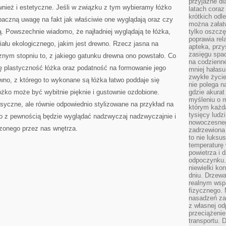
przyjazne dl
WŁASNEJ
wnież i estetyczne. Jeśli w związku z tym wybieramy łóżko
latach coraz
krótkich odl
baczną uwagę na fakt jak właściwie one wyglądają oraz czy
można załatw
ą. Powszechnie wiadomo, że najładniej wyglądają te łóżka,
tylko oszczę
poprawia rel
riału ekologicznego, jakim jest drewno. Rzecz jasna na
apteka, przy
zasięgu spac
znym stopniu to, z jakiego gatunku drewna ono powstało. Co
na codzienne
ę plastyczność łóżka oraz podatność na formowanie jego
mniej hałasu,
zwykłe życie
no, z którego to wykonane są łóżka łatwo poddaje się
nie polega n
żko może być wybitnie pięknie i gustownie ozdobione.
gdzie akurat
myśleniu o 
asyczne, ale równie odpowiednio stylizowane na przykład na
którym każd
tysięcy lud
 z pewnością będzie wyglądać nadzwyczaj nadzwyczajnie i
nowoczesnego
zonego przez nas wnętrza.
zadrzewiona 
to nie luksu
temperaturę 
powietrza i 
odpoczynku.
niewielki ko
dniu. Drzewa
realnym wsp
fizycznego. 
nasadzeń za
z własnej od
przeciążenie
transportu. 