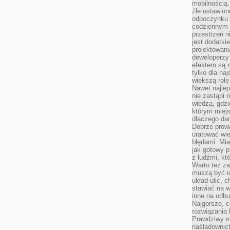
mobilnością.
źle ustawion
odpoczynku to
codziennym 
przestrzeń n
jest dodatki
projektowani
deweloperzy
efektem są m
tylko dla na
większą rolę
Nawet najle
nie zastąpi
wiedzą, gdzi
którym miejs
dlaczego da
Dobrze prow
uratować wi
błędami. Mia
jak gotowy 
z ludźmi, kt
Warto też za
muszą być i
układ ulic, 
stawiać na w
inne na odb
Najgorsze, c
rozwiązania 
Prawdziwy r
naśladownic