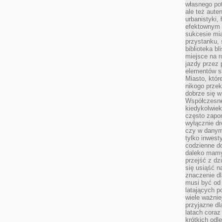
własnego po
ale też aute
urbanistyki,
efektownym 
sukcesie mia
przystanku, 
biblioteka b
miejsce na r
jazdy przez p
elementów sk
Miasto, któr
nikogo prze
dobrze się w
Współczesne 
kiedykolwiek
często zapom
wyłącznie dr
czy w danym 
tylko inwest
codzienne d
daleko mamy
przejść z dz
się usiąść n
znaczenie dl
musi być od 
latających 
wiele ważnie
przyjazne dl
latach coraz
krótkich odl