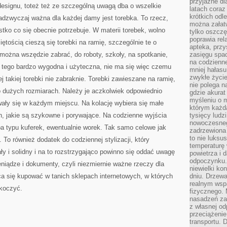
przyjazne dl
OKAZJA,
 designu, toteż też ze szczególną uwagą dba o wszelkie
CZY
latach coraz
NIE
krótkich odl
 Nadzwyczaj ważna dla każdej damy jest torebka. To rzecz,
MA
można załatw
tko co się obecnie potrzebuje. W materii torebek, wolno
tylko oszczę
poprawia rel
ętością cieszą się torebki na ramię, szczególnie te o
apteka, przy
można wszędzie zabrać, do roboty, szkoły, na spotkanie,
zasięgu spac
na codzienne
 tego bardzo wygodna i użyteczna, nie ma się więc czemu
mniej hałasu,
zwykłe życie
j takiej torebki nie zabraknie. Torebki zawieszane na ramię,
nie polega n
 dużych rozmiarach. Należy je aczkolwiek odpowiednio
gdzie akurat
myśleniu o 
wały się w każdym miejscu. Na kolację wybiera się małe
którym każd
h, jakie są szykowne i porywające. Na codzienne wyjścia
tysięcy lud
nowoczesnego
ba typu kuferek, ewentualnie worek. Tak samo celowe jak
zadrzewiona 
to nie luksu
. To również dodatek do codziennej stylizacji, który
temperaturę 
y i solidny i na to rozstrzygająco powinno się oddać uwagę
powietrza i 
odpoczynku.
eniądze i dokumenty, czyli niezmiernie ważne rzeczy dla
niewielki ko
aca się kupować w tanich sklepach internetowych, w których
dniu. Drzewa
realnym wsp
koczyć.
fizycznego. 
nasadzeń za
z własnej od
przeciążenie
transportu. 