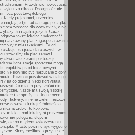
utrudnieniem. Prawdziwie nowoczesna
ie wyklucza nikogo. Dostępność nie
em, lecz podstawą dobrego
a. Kiedy projektanci, urzędnicy i
 pamiętają o tym od samego początku,
iejsca wygodne dla wszystkich, a nie
jszybszych i najsilniejszych. Coraz
 odgrywa także lokalna społeczność.
piej narysowany plan zagospodarowania
 rozmowy z mieszkańcami. To oni
e brakuje przejścia dla pieszych, w
cu przydałby się plac zabaw i
ny skwer wieczorami pustoszeje.
adzone konsultacje społeczne mogą
ele projektów przed kosztownymi
sto nie powinno być narzucane z góry
produkt. Powinno powstawać w dialogu
órzy na co dzień z niego korzystają.
uważyć, że miasta przyszłości nie
dentyczne. Każde ma swoją historię,
charakter i tempo życia. Jedne będą
odę i bulwary, inne na zieleń, jeszcze
udowę dawnych funkcji śródmieścia.
o można zrobić, to kopiować
bez refleksji nad lokalnymi potrzebami.
ozwój nie polega na ślepym
twie, ale na mądrym wykorzystaniu
tencjału. Miasto powinno być wygodne,
ntyczne. Kiedy myślimy o przyszłości