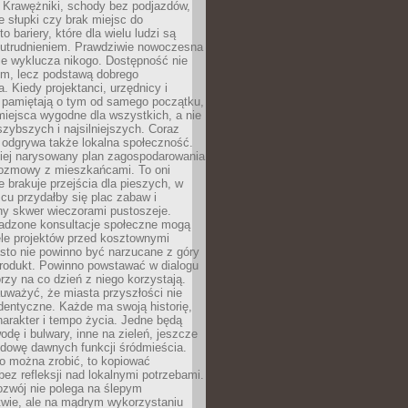
 Krawężniki, schody bez podjazdów,
e słupki czy brak miejsc do
 bariery, które dla wielu ludzi są
utrudnieniem. Prawdziwie nowoczesna
ie wyklucza nikogo. Dostępność nie
em, lecz podstawą dobrego
a. Kiedy projektanci, urzędnicy i
 pamiętają o tym od samego początku,
iejsca wygodne dla wszystkich, a nie
jszybszych i najsilniejszych. Coraz
 odgrywa także lokalna społeczność.
piej narysowany plan zagospodarowania
 rozmowy z mieszkańcami. To oni
e brakuje przejścia dla pieszych, w
cu przydałby się plac zabaw i
ny skwer wieczorami pustoszeje.
adzone konsultacje społeczne mogą
ele projektów przed kosztownymi
sto nie powinno być narzucane z góry
produkt. Powinno powstawać w dialogu
órzy na co dzień z niego korzystają.
uważyć, że miasta przyszłości nie
dentyczne. Każde ma swoją historię,
charakter i tempo życia. Jedne będą
odę i bulwary, inne na zieleń, jeszcze
udowę dawnych funkcji śródmieścia.
o można zrobić, to kopiować
bez refleksji nad lokalnymi potrzebami.
ozwój nie polega na ślepym
twie, ale na mądrym wykorzystaniu