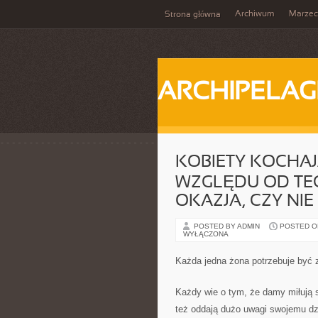
Archiwum
Marzec
Strona główna
ARCHIPELAG
KOBIETY KOCHA
WZGLĘDU OD TEG
OKAZJA, CZY NIE
POSTED BY ADMIN
POSTED ON 
WYŁĄCZONA
Każda jedna żona potrzebuje być 
Każdy wie o tym, że damy miłują s
też oddają dużo uwagi swojemu dzi