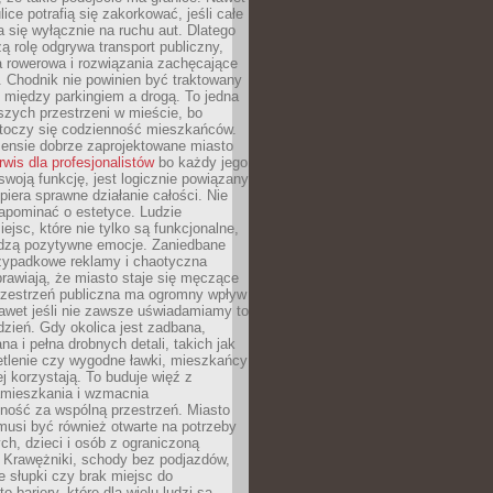
ice potrafią się zakorkować, jeśli całe
a się wyłącznie na ruchu aut. Dlatego
ą rolę odgrywa transport publiczny,
ra rowerowa i rozwiązania zachęcające
 Chodnik nie powinien być traktowany
 między parkingiem a drogą. To jedna
szych przestrzeni w mieście, bo
 toczy się codzienność mieszkańców.
nsie dobrze zaprojektowane miasto
rwis dla profesjonalistów
bo każdy jego
woją funkcję, jest logicznie powiązany
spiera sprawne działanie całości. Nie
apominać o estetyce. Ludzie
iejsc, które nie tylko są funkcjonalne,
udzą pozytywne emocje. Zaniedbane
rzypadkowe reklamy i chaotyczna
rawiają, że miasto staje się męczące
Przestrzeń publiczna ma ogromny wpływ
nawet jeśli nie zawsze uświadamiamy to
dzień. Gdy okolica jest zadbana,
a i pełna drobnych detali, takich jak
etlenie czy wygodne ławki, mieszkańcy
ej korzystają. To buduje więź z
mieszkania i wzmacnia
ność za wspólną przestrzeń. Miasto
musi być również otwarte na potrzeby
ch, dzieci i osób z ograniczoną
 Krawężniki, schody bez podjazdów,
e słupki czy brak miejsc do
 bariery, które dla wielu ludzi są