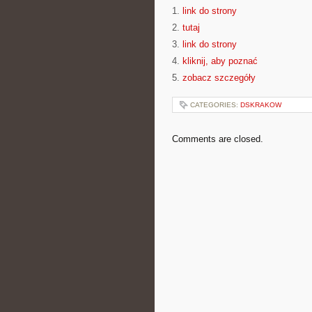
1.
link do strony
2.
tutaj
3.
link do strony
4.
kliknij, aby poznać
5.
zobacz szczegóły
CATEGORIES:
DSKRAKOW
Comments are closed.