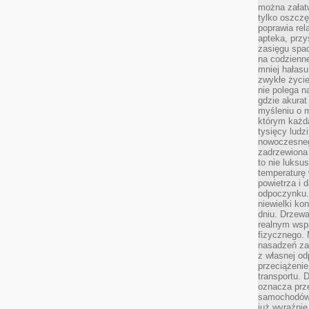
można załatw
tylko oszczę
poprawia rel
apteka, przy
zasięgu spac
na codzienne
mniej hałasu,
zwykłe życie
nie polega n
gdzie akurat
myśleniu o 
którym każd
tysięcy lud
nowoczesnego
zadrzewiona 
to nie luksu
temperaturę 
powietrza i 
odpoczynku.
niewielki ko
dniu. Drzewa
realnym wsp
fizycznego. 
nasadzeń za
z własnej od
przeciążenie
transportu. 
oznacza prz
samochodów 
już wyraźnie