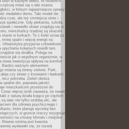
a ludzi w każdym wieku. W ostatnich
 częściej mówi się o idei miasta
egłości, w którym najważniejsze sprawy
ić niedaleko domu. Taki model nie
dza czas, ale też zmniejsza stres i
acje społeczne. Gdy piekarnia, szkoła,
stanek i niewielki skwer znajdują się w
eru, mieszkańcy rzadziej są skazani
 stanie w korkach. To z kolei oznacza
 mniej spalin i więcej energii na
. Urbanistyka przyjazna człowiekowi
a upychaniu kolejnych osiedli tam,
 znajdzie się działka. Polega na
mieście jak o wspólnym organizmie, w
a nowa inwestycja wpływa na komfort
zi. Bardzo ważnym elementem
 miasta są tereny zielone. Park,
aleja czy skwer z krzewami i ławkami
s, lecz potrzeba. Zieleń obniża
w upalne dni, poprawia jakość
daje mieszkańcom przestrzeń do
 Coraz więcej osób zauważa, że nawet
ntakt z naturą działa kojąco po ciężkim
 są więc nie tylko ozdobą ulic, ale
arciem dla zdrowia psychicznego i
Miasto, które planuje wycinkę bez
stępczych, w gruncie rzeczy rezygnuje
porności na zmiany klimatu i miejskie
. Równie istotna jest kwestia
Dawniej wydawało się, że rozwój