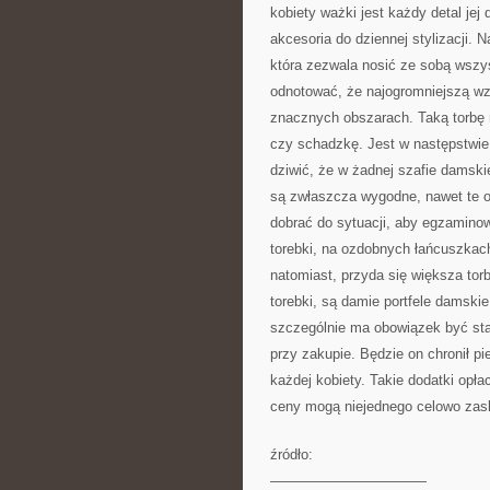
kobiety ważki jest każdy detal jej
akcesoria do dziennej stylizacji.
która zezwala nosić ze sobą wszys
odnotować, że najogromniejszą wzi
znacznych obszarach. Taką torbę 
czy schadzkę. Jest w następstwie
dziwić, że w żadnej szafie damskie
są zwłaszcza wygodne, nawet te o
dobrać do sytuacji, aby egzamino
torebki, na ozdobnych łańcuszkac
natomiast, przyda się większa tor
torebki, są damie portfele damskie
szczególnie ma obowiązek być stał
przy zakupie. Będzie on chronił pi
każdej kobiety. Takie dodatki opł
ceny mogą niejednego celowo zas
źródło:
———————————