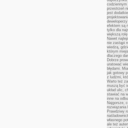
codziennym 
przestrzeń n
jest dodatki
projektowani
deweloperzy
efektem są m
tylko dla na
większą rolę
Nawet najle
nie zastąpi
wiedzą, gdzi
którym miejs
dlaczego da
Dobrze prow
uratować wi
błędami. Mia
jak gotowy 
z ludźmi, kt
Warto też za
muszą być i
układ ulic, 
stawiać na w
inne na odb
Najgorsze, c
rozwiązania 
Prawdziwy r
naśladownic
własnego po
ale też aute