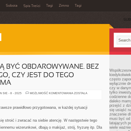
Sobota
Tagi
Zimno
Tagi
Spis Treści
SUB
I
JĄ BYĆ OBDAROWYWANE. BEZ
Współczesne 
O, CZY JEST DO TEGO
kiedykolwiek
często zapom
 MA
wyłącznie dr
czy w danym 
tylko inwest
KOBIETY
SIE - 8 - 2025
MOŻLIWOŚĆ KOMENTOWANIA
ZOSTAŁA
KOCHAJĄ
codzienne d
BYĆ
daleko mamy
OBDAROWYWANE.
przejść z dz
BEZ
zawsze prawidłowo przygotowana, w każdej sytuacji
WZGLĘDU
się usiąść n
OD
znaczenie dl
TEGO,
musi być od 
CZY
ię stroić i zwracać na siebie atencję. W następstwie tego
JEST
latających 
DO
ennemu wizerunkowi, dbają o makijaż, strój, fryzurę itp. Dla
wiele ważnie
TEGO