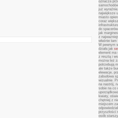
oznacza prz
samochodów 
już wyraźnie
największe ul
miasto opier
coraz większ
infrastruktu
do spacerów.
jak margines
z najważniej
właśnie tam
W pewnym se
działa jak
se
element ma s
z resztą i w
można też z
potrzebują m
ale także b
elewacje, p
zabudowa sp
wizualnie. 
na nastrój, 
sobie na co 
uporządkowan
kwiaty, oświ
chętniej z ni
miejscem za
odpowiedzial
przyszłości 
osób starszy