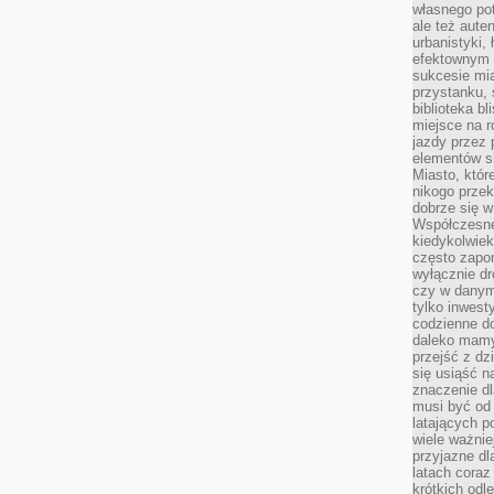
własnego po
ale też aute
urbanistyki,
efektownym 
sukcesie mia
przystanku, 
biblioteka b
miejsce na r
jazdy przez p
elementów sk
Miasto, któr
nikogo prze
dobrze się w
Współczesne 
kiedykolwiek
często zapom
wyłącznie dr
czy w danym 
tylko inwest
codzienne d
daleko mamy
przejść z dz
się usiąść n
znaczenie dl
musi być od 
latających 
wiele ważnie
przyjazne dl
latach coraz
krótkich odl