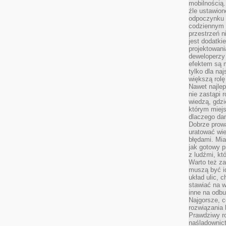
mobilnością.
źle ustawion
odpoczynku to
codziennym 
przestrzeń n
jest dodatki
projektowani
deweloperzy
efektem są m
tylko dla na
większą rolę
Nawet najle
nie zastąpi
wiedzą, gdzi
którym miejs
dlaczego da
Dobrze prow
uratować wi
błędami. Mia
jak gotowy 
z ludźmi, kt
Warto też za
muszą być i
układ ulic, 
stawiać na w
inne na odb
Najgorsze, c
rozwiązania 
Prawdziwy r
naśladownic