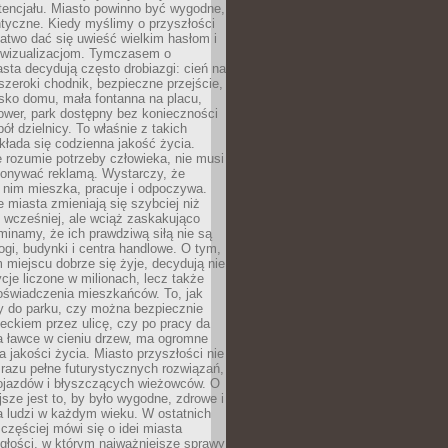
tencjału. Miasto powinno być wygodne,
ntyczne. Kiedy myślimy o przyszłości
 łatwo dać się uwieść wielkim hasłom i
wizualizacjom. Tymczasem o
sta decydują często drobiazgi: cień na
szeroki chodnik, bezpieczne przejście,
lisko domu, mała fontanna na placu,
ower, park dostępny bez konieczności
ół dzielnicy. To właśnie z takich
łada się codzienna jakość życia.
e rozumie potrzeby człowieka, nie musi
konywać reklamą. Wystarczy, że
 nim mieszka, pracuje i odpoczywa.
miasta zmieniają się szybciej niż
 wcześniej, ale wciąż zaskakująco
inamy, że ich prawdziwą siłą nie są
ogi, budynki i centra handlowe. O tym,
miejscu dobrze się żyje, decydują nie
ycje liczone w milionach, lecz także
oświadczenia mieszkańców. To, jak
 do parku, czy można bezpiecznie
ieckiem przez ulicę, czy po pracy da
a ławce w cieniu drzew, ma ogromne
a jakości życia. Miasto przyszłości nie
razu pełne futurystycznych rozwiązań,
pojazdów i błyszczących wieżowców. O
jsze jest to, by było wygodne, zdrowe i
a ludzi w każdym wieku. W ostatnich
 częściej mówi się o idei miasta
egłości, w którym najważniejsze sprawy