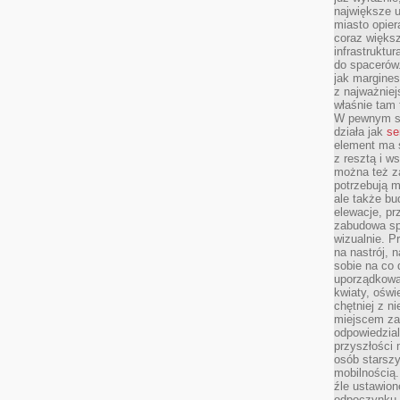
największe ul
miasto opier
coraz większ
infrastruktu
do spacerów.
jak margines
z najważniej
właśnie tam
W pewnym se
działa jak
se
element ma s
z resztą i w
można też z
potrzebują m
ale także b
elewacje, p
zabudowa sp
wizualnie. 
na nastrój, 
sobie na co 
uporządkowan
kwiaty, oświ
chętniej z ni
miejscem za
odpowiedzial
przyszłości 
osób starszy
mobilnością.
źle ustawion
odpoczynku to