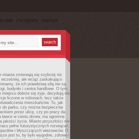
SCRIBE
FACEBOOK
TWITTER
miasta zmieniają się szybciej niż
 wcześniej, ale wciąż zaskakująco
inamy, że ich prawdziwą siłą nie są
ogi, budynki i centra handlowe. O tym,
miejscu dobrze się żyje, decydują nie
ycje liczone w milionach, lecz także
oświadczenia mieszkańców. To, jak
 do parku, czy można bezpiecznie
ieckiem przez ulicę, czy po pracy da
a ławce w cieniu drzew, ma ogromne
a jakości życia. Miasto przyszłości nie
razu pełne futurystycznych rozwiązań,
pojazdów i błyszczących wieżowców. O
jsze jest to, by było wygodne, zdrowe i