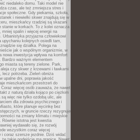
ić niedaleko domu. Taki model nie
dza czas, ale też zmniejsza stres i
acje społeczne. Gdy piekarnia, szkoła,
stanek i niewielki skwer znajdują się w
eru, mieszkańcy rzadziej są skazani
 stanie w korkach. To z kolei oznacza
 mniej spalin i więcej energii na
. Urbanistyka przyjazna człowiekowi
a upychaniu kolejnych osiedli tam,
 znajdzie się działka. Polega na
mieście jak o wspólnym organizmie, w
a nowa inwestycja wpływa na komfort
zi. Bardzo ważnym elementem
 miasta są tereny zielone. Park,
aleja czy skwer z krzewami i ławkami
s, lecz potrzeba. Zieleń obniża
w upalne dni, poprawia jakość
daje mieszkańcom przestrzeń do
 Coraz więcej osób zauważa, że nawet
ntakt z naturą działa kojąco po ciężkim
 są więc nie tylko ozdobą ulic, ale
arciem dla zdrowia psychicznego i
Miasto, które planuje wycinkę bez
stępczych, w gruncie rzeczy rezygnuje
porności na zmiany klimatu i miejskie
. Równie istotna jest kwestia
Dawniej wydawało się, że rozwój
ede wszystkim coraz więcej
i coraz szersze jezdnie. Dziś widać
, że takie podejście ma granice. Nawet