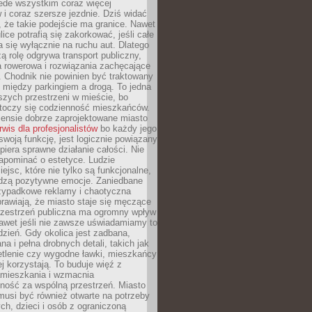
ede wszystkim coraz więcej
i coraz szersze jezdnie. Dziś widać
, że takie podejście ma granice. Nawet
ice potrafią się zakorkować, jeśli całe
a się wyłącznie na ruchu aut. Dlatego
ą rolę odgrywa transport publiczny,
ra rowerowa i rozwiązania zachęcające
 Chodnik nie powinien być traktowany
 między parkingiem a drogą. To jedna
szych przestrzeni w mieście, bo
 toczy się codzienność mieszkańców.
nsie dobrze zaprojektowane miasto
rwis dla profesjonalistów
bo każdy jego
woją funkcję, jest logicznie powiązany
spiera sprawne działanie całości. Nie
apominać o estetyce. Ludzie
iejsc, które nie tylko są funkcjonalne,
udzą pozytywne emocje. Zaniedbane
rzypadkowe reklamy i chaotyczna
rawiają, że miasto staje się męczące
Przestrzeń publiczna ma ogromny wpływ
nawet jeśli nie zawsze uświadamiamy to
dzień. Gdy okolica jest zadbana,
a i pełna drobnych detali, takich jak
etlenie czy wygodne ławki, mieszkańcy
ej korzystają. To buduje więź z
mieszkania i wzmacnia
ność za wspólną przestrzeń. Miasto
musi być również otwarte na potrzeby
ch, dzieci i osób z ograniczoną