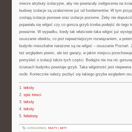
mierze atrybuty izolacyjne, aby nie powracały zwilgocenia na śc
budowy izolacje są uzależnione już od fundamentów. W tym prz
zostają izolacje pionowe oraz izolacje poziome. Żeby nie dopuśc
pojawiała się wilgoć czy co gorsza grzyb trzeba podejść do tego 
poważnie. W wypadku, kiedy tak właściwie taka wilgoć już wystę
osuszanie obiektu, co jest najważniejszym rozwiązaniem, a potem 
budynki mieszkalne narażone są na wilgoć – osuszanie Poznań. J
też względem piwnic, ale też garaży, w jakim miejscu przechowuj
pomyśleć o izolacji także tych części. Bodajże nie ma nic gorszeg
ścianach budynku powstaje grzyb. Taka wilgotność jest niepewna
osób. Koniecznie należy pozbyć się takiego grzyba względem os
1.
teksty
2.
spis tresci
3.
teksty
4.
teksty
5.
felietony
CATEGORIES:
FAKTY I MITY