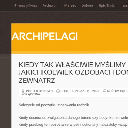
Archiwum
Marzec
Sobota
Tagi
Strona główna
Spis Treści
ARCHIPELAGI
KIEDY TAK WŁAŚCIWIE MYŚLIMY
JAKICHKOLWIEK OZDOBACH DO
ZEWNĄTRZ
POSTED BY ADMIN
POSTED ON PAŹ - 11 - 2025
MOŻLIWOŚĆ 
WYŁĄCZONA
Należycie od początku stosowania technik
Kiedy dociera do zwilgocenia danego terenu czy budynku nie woln
Kiedy przebieg ten pozostanie w pełni dokonany należałoby wzią