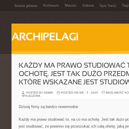
Archiwum
Marzec
Sobota
Tagi
Strona główna
Spis Treści
ARCHIPELAGI
KAŻDY MA PRAWO STUDIOWAĆ T
OCHOTĘ. JEST TAK DUŻO PRZED
KTÓRE WSKAZANE JEST STUDIO
POSTED BY ADMIN
POSTED ON SIE - 5 - 2025
MOŻLIWOŚĆ K
WYŁĄCZONA
Dzisiaj firmy są bardzo nowomodne
Każdy ma prawo studiować to, na co ma ochotę. Jest tak dużo p
jest studiować, że powinno się przeszukać ich całą ofertę, jaką p