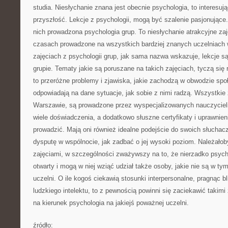
studia. Niesłychanie znana jest obecnie psychologia, to interesuj
przyszłość. Lekcje z psychologii, mogą być szalenie pasjonujące.
nich prowadzona psychologia grup. To niesłychanie atrakcyjne zaj
czasach prowadzone na wszystkich bardziej znanych uczelniach 
zajęciach z psychologii grup, jak sama nazwa wskazuje, lekcje 
grupie. Tematy jakie są poruszane na takich zajęciach, tyczą się 
to przeróżne problemy i zjawiska, jakie zachodzą w obwodzie spo
odpowiadają na dane sytuacje, jak sobie z nimi radzą. Wszystkie
Warszawie, są prowadzone przez wyspecjalizowanych nauczycieli. 
wiele doświadczenia, a dodatkowo słuszne certyfikaty i uprawnieni
prowadzić. Mają oni również idealne podejście do swoich słuchacz
dysputę w wspólnocie, jak zadbać o jej wysoki poziom. Należałob
zajęciami, w szczególności zważywszy na to, że nierzadko psych
otwarty i mogą w niej wziąć udział także osoby, jakie nie są w 
uczelni. O ile kogoś ciekawią stosunki interpersonalne, pragnąc bl
ludzkiego intelektu, to z pewnością powinni się zaciekawić takimi
na kierunek psychologia na jakiejś poważnej uczelni.
źródło: