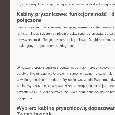
prysznicowej. Czy to będzie najlepsze rozwiązanie dla Twojej ‍łazie
Kabiny prysznicowe: funkcjonalność i d
połączone
Kabiny⁢ prysznicowe stanowią niezbędny element‌ każdej ⁤nowoczesne
funkcjonalność i‌ design⁤ są idealnie połączone, co⁤ sprawia, że są
rozwiązaniem‍ dla Twojej ​przestrzeni kąpielowej. Dzięki‌ nim ‍moż
relaksującym prysznicem ⁤każdego dnia.
W naszej ofercie znajdziesz bogaty wybór kabin prysznicowych, k
do stylu Twojej łazienki. ⁢Oferujemy zarówno kabiny narożne, jak i ⁣
łatwością znajdziesz model, który spełni wszystkie Twoje oczek
kabiny wyposażone są w nowoczesne rozwiązania, takie ⁣jak ‌syst
oświetlenie LED, które sprawią, że Twoje codzienne prysznice będą
przyjemne.
Wybierz kabinę prysznicową dopasowan
Twojej łazienki