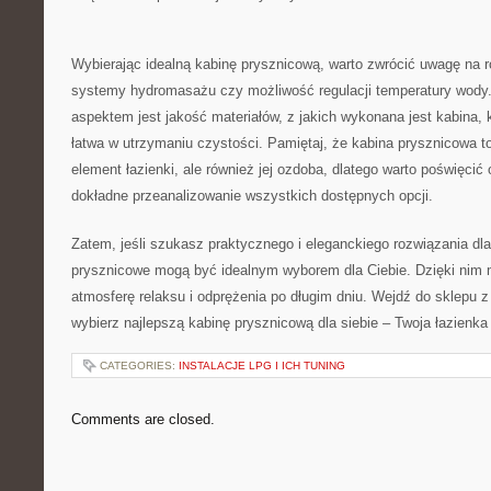
Wybierając idealną ‌kabinę prysznicową,‍ warto zwrócić uwagę⁣ na r
systemy hydromasażu czy ⁣możliwość regulacji temperatury wody.
aspektem jest jakość materiałów, z jakich wykonana jest kabina, k
łatwa w utrzymaniu⁣ czystości. ‍Pamiętaj, ⁤że kabina prysznicowa t
element łazienki, ale również jej ozdoba,⁢ dlatego warto poświęci
dokładne⁢ przeanalizowanie wszystkich dostępnych opcji.
Zatem, jeśli⁤ szukasz praktycznego i‌ eleganckiego rozwiązania dla 
⁤prysznicowe mogą​ być idealnym wyborem dla Ciebie. Dzięki nim 
atmosferę relaksu i odprężenia po długim dniu. Wejdź do sklepu‍ z
wybierz najlepszą kabinę​ prysznicową dla siebie – Twoja łazienka
CATEGORIES:
INSTALACJE LPG I ICH TUNING
Comments are closed.