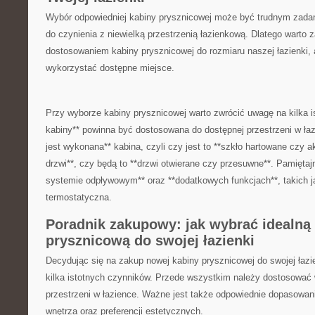
Wybór‌ odpowiedniej ‌kabiny ⁢prysznicowej może ‍być trudnym za
do ‌czynienia z niewielką ⁣przestrzenią łazienkową. Dlatego warto​ 
dostosowaniem kabiny prysznicowej do rozmiaru naszej⁢ łazienki,
wykorzystać dostępne miejsce.
Przy wyborze kabiny prysznicowej warto zwrócić uwagę na kilka​ i
kabiny** powinna być ‍dostosowana do dostępnej przestrzeni​ w łaz
jest‍ wykonana**‍ kabina, czyli czy jest to **szkło hartowane czy⁢ ak
drzwi**, czy będą ⁣to **drzwi otwierane czy przesuwne**. Pamiętaj
systemie⁤ odpływowym** oraz **dodatkowych funkcjach**, takich⁢ 
termostatyczna.
Poradnik zakupowy: jak wybrać ⁤idealną
prysznicową do swojej łazienki
Decydując się na‍ zakup nowej kabiny prysznicowej do‍ swojej łazi
kilka istotnych czynników. Przede ⁤wszystkim należy dostosować w
przestrzeni w łazience. ‌Ważne jest⁤ także odpowiednie dopasowani
wnętrza oraz preferencji estetycznych.