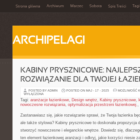
Archiwum
Marzec
Sobota
Tagi
Strona główna
Spis Treści
ARCHIPELAGI
KABINY PRYSZNICOWE: NAJLEPS
ROZWIĄZANIE DLA TWOJEJ ŁAZIE
POSTED BY ADMIN
POSTED ON MAJ - 17 - 2025
MOŻLIWOŚĆ 
WYŁĄCZONA
Tagi:
aranżacje łazienkowe
,
Design wnętrz
,
Kabiny prysznicowe
,
nowoczesne rozwiązania
,
optymalizacja przestrzeni łazienkowej.
,
Zastanawiasz się, jakie rozwiązanie sprawi, ‍że Twoja łazienka ⁣będz
ale⁢ także stylowa? ⁤Kabiny prysznicowe to doskonała propozycja d
stworzyć ⁢nowoczesne i eleganckie wnętrze. Dowiedz się, dlacze
ten element łazienkowej ​aranżacji i odkryj, jakie korzyści niesie 