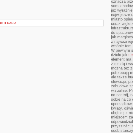
oznacza prz
samochodów 
już wyraźnie
największe ul
miasto opier
ZJOTERAPIA
coraz większ
infrastruktu
do spacerów.
jak margines
z najważniej
właśnie tam
W pewnym se
działa jak
se
element ma s
z resztą i w
można też z
potrzebują m
ale także b
elewacje, p
zabudowa sp
wizualnie. 
na nastrój, 
sobie na co 
uporządkowan
kwiaty, oświ
chętniej z ni
miejscem za
odpowiedzial
przyszłości 
osób starszy