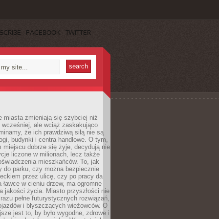
SCRIBE
FACEBOOK
TWITTER
miasta zmieniają się szybciej niż
 wcześniej, ale wciąż zaskakująco
inamy, że ich prawdziwą siłą nie są
ogi, budynki i centra handlowe. O tym,
miejscu dobrze się żyje, decydują nie
ycje liczone w milionach, lecz także
oświadczenia mieszkańców. To, jak
 do parku, czy można bezpiecznie
ieckiem przez ulicę, czy po pracy da
a ławce w cieniu drzew, ma ogromne
a jakości życia. Miasto przyszłości nie
razu pełne futurystycznych rozwiązań,
pojazdów i błyszczących wieżowców. O
jsze jest to, by było wygodne, zdrowe i