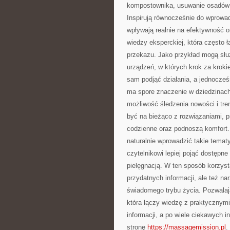
kompostownika, usuwanie osadów z
Inspirują równocześnie do wprow
wpływają realnie na efektywność or
wiedzy eksperckiej, która często 
przekazu. Jako przykład mogą sł
urządzeń, w których krok za krok
sam podjąć działania, a jednocześ
ma spore znaczenie w dziedzinac
możliwość śledzenia nowości i tre
być na bieżąco z rozwiązaniami, 
codzienne oraz podnoszą komfort.
naturalnie wprowadzić takie tematy
czytelnikowi lepiej pojąć dostępn
pielęgnacją. W ten sposób korzyst
przydatnych informacji, ale też na
świadomego trybu życia. Pozwalaj
która łączy wiedzę z praktycznym
informacji, a po wiele ciekawych 
stronę
https://massagemission.pl
.