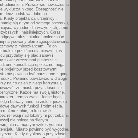
utrudnieniem. Prawdziwie nowoczesna
ie wyklucza nikogo. Dostępność nie
em, lecz podstawą dobrego
a. Kiedy projektanci, urzędnicy i
 pamiętają o tym od samego początku,
iejsca wygodne dla wszystkich, a nie
jszybszych i najsilniejszych. Coraz
 odgrywa także lokalna społeczność.
piej narysowany plan zagospodarowania
 rozmowy z mieszkańcami. To oni
e brakuje przejścia dla pieszych, w
cu przydałby się plac zabaw i
ny skwer wieczorami pustoszeje.
adzone konsultacje społeczne mogą
ele projektów przed kosztownymi
sto nie powinno być narzucane z góry
produkt. Powinno powstawać w dialogu
órzy na co dzień z niego korzystają.
uważyć, że miasta przyszłości nie
dentyczne. Każde ma swoją historię,
charakter i tempo życia. Jedne będą
odę i bulwary, inne na zieleń, jeszcze
udowę dawnych funkcji śródmieścia.
o można zrobić, to kopiować
bez refleksji nad lokalnymi potrzebami.
ozwój nie polega na ślepym
twie, ale na mądrym wykorzystaniu
tencjału. Miasto powinno być wygodne,
ntyczne. Kiedy myślimy o przyszłości