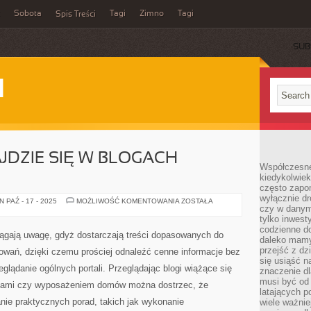
Sobota
Tagi
Zimno
Tagi
Spis Treści
SUB
I
AJDZIE SIĘ W BLOGACH
Współczesne 
kiedykolwiek
często zapom
wyłącznie dr
JAKIE
 PAŹ - 17 - 2025
MOŻLIWOŚĆ KOMENTOWANIA
ZOSTAŁA
czy w danym 
TREŚCI
ZNAJDZIE
tylko inwest
SIĘ
codzienne d
W
iągają uwagę, gdyż dostarczają treści dopasowanych do
BLOGACH
daleko mamy
TEMATYCZNYCH
przejść z dz
owań, dzięki czemu prościej odnaleźć cenne informacje bez
się usiąść n
lądanie ogólnych portali. Przeglądając blogi wiążące się
znaczenie dl
musi być od 
giami czy wyposażeniem domów można dostrzec, że
latających 
nie praktycznych porad, takich jak wykonanie
wiele ważnie