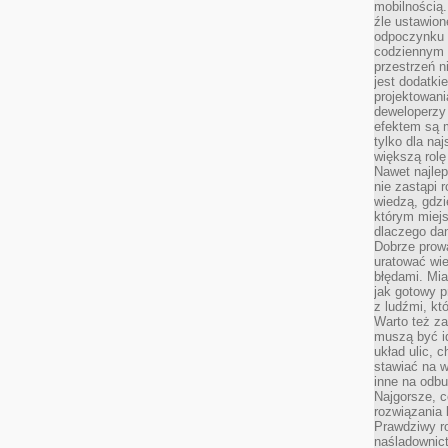
mobilnością.
źle ustawion
odpoczynku to
codziennym 
przestrzeń n
jest dodatki
projektowani
deweloperzy
efektem są m
tylko dla na
większą rolę
Nawet najle
nie zastąpi
wiedzą, gdzi
którym miejs
dlaczego da
Dobrze prow
uratować wi
błędami. Mia
jak gotowy 
z ludźmi, kt
Warto też za
muszą być i
układ ulic, 
stawiać na w
inne na odb
Najgorsze, c
rozwiązania 
Prawdziwy r
naśladownic