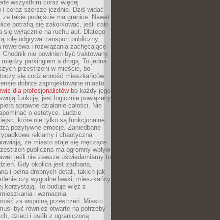
ede wszystkim coraz więcej
i coraz szersze jezdnie. Dziś widać
, że takie podejście ma granice. Nawet
ice potrafią się zakorkować, jeśli całe
a się wyłącznie na ruchu aut. Dlatego
ą rolę odgrywa transport publiczny,
ra rowerowa i rozwiązania zachęcające
 Chodnik nie powinien być traktowany
 między parkingiem a drogą. To jedna
szych przestrzeni w mieście, bo
 toczy się codzienność mieszkańców.
nsie dobrze zaprojektowane miasto
rwis dla profesjonalistów
bo każdy jego
woją funkcję, jest logicznie powiązany
spiera sprawne działanie całości. Nie
apominać o estetyce. Ludzie
iejsc, które nie tylko są funkcjonalne,
udzą pozytywne emocje. Zaniedbane
rzypadkowe reklamy i chaotyczna
rawiają, że miasto staje się męczące
Przestrzeń publiczna ma ogromny wpływ
nawet jeśli nie zawsze uświadamiamy to
dzień. Gdy okolica jest zadbana,
a i pełna drobnych detali, takich jak
etlenie czy wygodne ławki, mieszkańcy
ej korzystają. To buduje więź z
mieszkania i wzmacnia
ność za wspólną przestrzeń. Miasto
musi być również otwarte na potrzeby
ch, dzieci i osób z ograniczoną