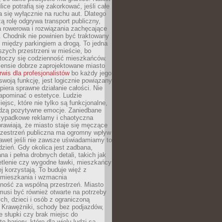
ice potrafią się zakorkować, jeśli całe
a się wyłącznie na ruchu aut. Dlatego
ą rolę odgrywa transport publiczny,
ra rowerowa i rozwiązania zachęcające
 Chodnik nie powinien być traktowany
 między parkingiem a drogą. To jedna
szych przestrzeni w mieście, bo
 toczy się codzienność mieszkańców.
nsie dobrze zaprojektowane miasto
rwis dla profesjonalistów
bo każdy jego
woją funkcję, jest logicznie powiązany
spiera sprawne działanie całości. Nie
apominać o estetyce. Ludzie
iejsc, które nie tylko są funkcjonalne,
udzą pozytywne emocje. Zaniedbane
rzypadkowe reklamy i chaotyczna
rawiają, że miasto staje się męczące
Przestrzeń publiczna ma ogromny wpływ
nawet jeśli nie zawsze uświadamiamy to
dzień. Gdy okolica jest zadbana,
a i pełna drobnych detali, takich jak
etlenie czy wygodne ławki, mieszkańcy
ej korzystają. To buduje więź z
mieszkania i wzmacnia
ność za wspólną przestrzeń. Miasto
musi być również otwarte na potrzeby
ch, dzieci i osób z ograniczoną
 Krawężniki, schody bez podjazdów,
e słupki czy brak miejsc do
 bariery, które dla wielu ludzi są