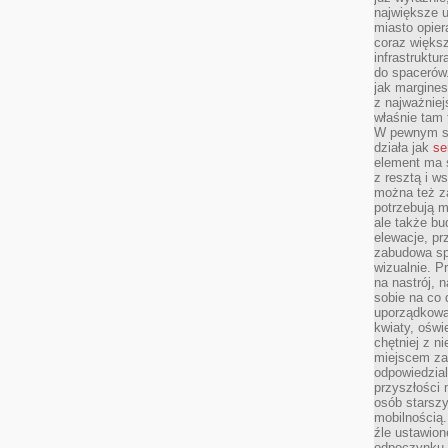
największe ul
miasto opier
coraz większ
infrastruktu
do spacerów.
jak margines
z najważniej
właśnie tam
W pewnym se
działa jak
se
element ma s
z resztą i w
można też z
potrzebują m
ale także b
elewacje, p
zabudowa sp
wizualnie. 
na nastrój, 
sobie na co 
uporządkowan
kwiaty, oświ
chętniej z ni
miejscem za
odpowiedzial
przyszłości 
osób starszy
mobilnością.
źle ustawion
odpoczynku to