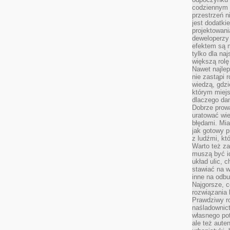
codziennym 
przestrzeń n
jest dodatki
projektowani
deweloperzy
efektem są m
tylko dla na
większą rolę
Nawet najle
nie zastąpi
wiedzą, gdzi
którym miejs
dlaczego da
Dobrze prow
uratować wi
błędami. Mia
jak gotowy 
z ludźmi, kt
Warto też za
muszą być i
układ ulic, 
stawiać na w
inne na odb
Najgorsze, c
rozwiązania 
Prawdziwy r
naśladownic
własnego po
ale też aute