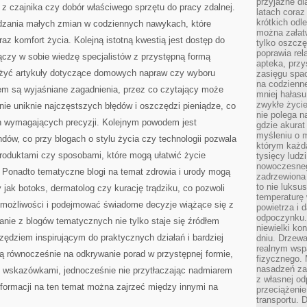
przyjazne dl
 czajnika czy dobór właściwego sprzętu do pracy zdalnej.
latach coraz
krótkich odl
adzania małych zmian w codziennych nawykach, które
można załatw
az komfort życia. Kolejną istotną kwestią jest dostęp do
tylko oszczę
poprawia rel
łączy w sobie wiedzę specjalistów z przystępną formą
apteka, przy
użyć artykuły dotyczące domowych napraw czy wyboru
zasięgu spac
na codzienne
iem są wyjaśniane zagadnienia, przez co czytający może
mniej hałasu,
zwykłe życie
nie uniknie najczęstszych błędów i oszczędzi pieniądze, co
nie polega n
h wymagających precyzji. Kolejnym powodem jest
gdzie akurat
myśleniu o 
ndów, co przy blogach o stylu życia czy technologii pozwala
którym każd
produktami czy sposobami, które mogą ułatwić życie
tysięcy lud
nowoczesnego
 Ponadto tematyczne blogi na temat zdrowia i urody mogą
zadrzewiona 
to nie luksu
 jak botoks, dermatolog czy kurację trądziku, co pozwoli
temperaturę 
e możliwości i podejmować świadome decyzje wiążące się z
powietrza i 
odpoczynku.
anie z blogów tematycznych nie tylko staje się źródłem
niewielki ko
rzędziem inspirującym do praktycznych działań i bardziej
dniu. Drzewa
realnym wsp
ą równocześnie na odkrywanie porad w przystępnej formie,
fizycznego. 
nasadzeń za
i wskazówkami, jednocześnie nie przytłaczając nadmiarem
z własnej od
informacji na ten temat można zajrzeć między innymi na
przeciążenie
transportu. 