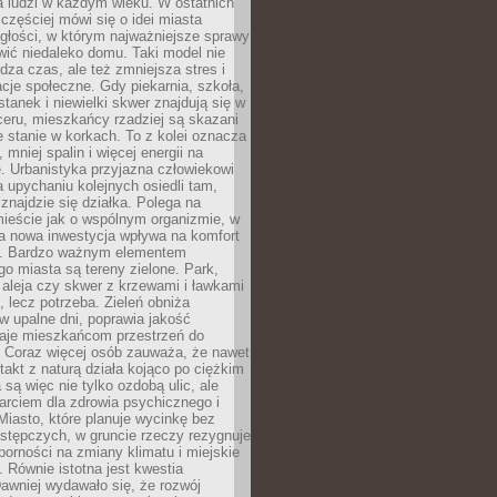
a ludzi w każdym wieku. W ostatnich
 częściej mówi się o idei miasta
egłości, w którym najważniejsze sprawy
ić niedaleko domu. Taki model nie
dza czas, ale też zmniejsza stres i
acje społeczne. Gdy piekarnia, szkoła,
stanek i niewielki skwer znajdują się w
eru, mieszkańcy rzadziej są skazani
 stanie w korkach. To z kolei oznacza
 mniej spalin i więcej energii na
. Urbanistyka przyjazna człowiekowi
a upychaniu kolejnych osiedli tam,
 znajdzie się działka. Polega na
mieście jak o wspólnym organizmie, w
a nowa inwestycja wpływa na komfort
zi. Bardzo ważnym elementem
 miasta są tereny zielone. Park,
aleja czy skwer z krzewami i ławkami
s, lecz potrzeba. Zieleń obniża
w upalne dni, poprawia jakość
daje mieszkańcom przestrzeń do
 Coraz więcej osób zauważa, że nawet
ntakt z naturą działa kojąco po ciężkim
 są więc nie tylko ozdobą ulic, ale
arciem dla zdrowia psychicznego i
Miasto, które planuje wycinkę bez
stępczych, w gruncie rzeczy rezygnuje
porności na zmiany klimatu i miejskie
. Równie istotna jest kwestia
Dawniej wydawało się, że rozwój