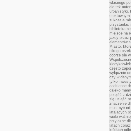
własnego po
ale też aute
urbanistyki,
efektownym 
sukcesie mia
przystanku, 
biblioteka b
miejsce na r
jazdy przez p
elementów sk
Miasto, któr
nikogo prze
dobrze się w
Współczesne 
kiedykolwiek
często zapom
wyłącznie dr
czy w danym 
tylko inwest
codzienne d
daleko mamy
przejść z dz
się usiąść n
znaczenie dl
musi być od 
latających 
wiele ważnie
przyjazne dl
latach coraz
krótkich odl