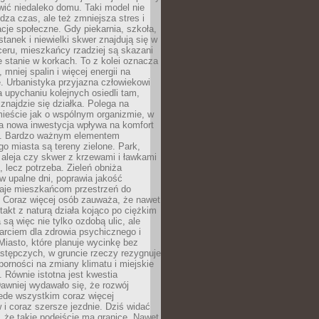
ić niedaleko domu. Taki model nie
dza czas, ale też zmniejsza stres i
acje społeczne. Gdy piekarnia, szkoła,
stanek i niewielki skwer znajdują się w
eru, mieszkańcy rzadziej są skazani
 stanie w korkach. To z kolei oznacza
 mniej spalin i więcej energii na
. Urbanistyka przyjazna człowiekowi
a upychaniu kolejnych osiedli tam,
 znajdzie się działka. Polega na
mieście jak o wspólnym organizmie, w
a nowa inwestycja wpływa na komfort
zi. Bardzo ważnym elementem
 miasta są tereny zielone. Park,
aleja czy skwer z krzewami i ławkami
s, lecz potrzeba. Zieleń obniża
w upalne dni, poprawia jakość
daje mieszkańcom przestrzeń do
 Coraz więcej osób zauważa, że nawet
ntakt z naturą działa kojąco po ciężkim
 są więc nie tylko ozdobą ulic, ale
arciem dla zdrowia psychicznego i
Miasto, które planuje wycinkę bez
stępczych, w gruncie rzeczy rezygnuje
porności na zmiany klimatu i miejskie
. Równie istotna jest kwestia
Dawniej wydawało się, że rozwój
ede wszystkim coraz więcej
i coraz szersze jezdnie. Dziś widać
, że takie podejście ma granice. Nawet