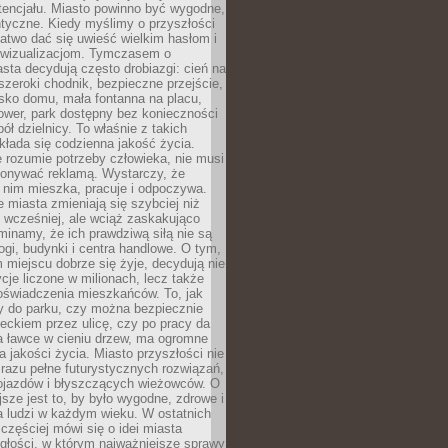
tencjału. Miasto powinno być wygodne,
ntyczne. Kiedy myślimy o przyszłości
 łatwo dać się uwieść wielkim hasłom i
wizualizacjom. Tymczasem o
sta decydują często drobiazgi: cień na
szeroki chodnik, bezpieczne przejście,
lisko domu, mała fontanna na placu,
ower, park dostępny bez konieczności
ół dzielnicy. To właśnie z takich
łada się codzienna jakość życia.
e rozumie potrzeby człowieka, nie musi
konywać reklamą. Wystarczy, że
 nim mieszka, pracuje i odpoczywa.
miasta zmieniają się szybciej niż
 wcześniej, ale wciąż zaskakująco
inamy, że ich prawdziwą siłą nie są
ogi, budynki i centra handlowe. O tym,
miejscu dobrze się żyje, decydują nie
ycje liczone w milionach, lecz także
oświadczenia mieszkańców. To, jak
 do parku, czy można bezpiecznie
ieckiem przez ulicę, czy po pracy da
a ławce w cieniu drzew, ma ogromne
a jakości życia. Miasto przyszłości nie
razu pełne futurystycznych rozwiązań,
pojazdów i błyszczących wieżowców. O
jsze jest to, by było wygodne, zdrowe i
a ludzi w każdym wieku. W ostatnich
 częściej mówi się o idei miasta
egłości, w którym najważniejsze sprawy