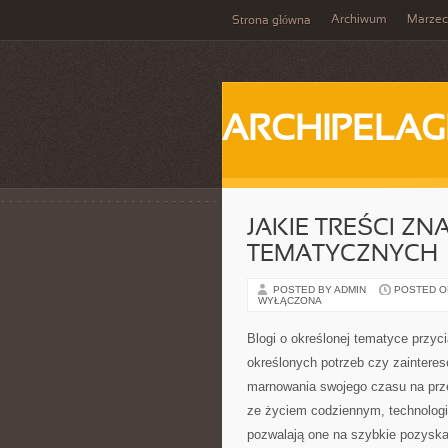
Archiwum
Marzec
Strona główna
ARCHIPELAG
JAKIE TREŚCI ZN
TEMATYCZNYCH
POSTED BY ADMIN
POSTED ON
WYŁĄCZONA
Blogi o określonej tematyce przyc
określonych potrzeb czy zainteres
marnowania swojego czasu na przeg
ze życiem codziennym, technolo
pozwalają one na szybkie pozyska