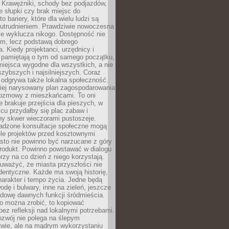
 Krawężniki, schody bez podjazdów,
e słupki czy brak miejsc do
 bariery, które dla wielu ludzi są
utrudnieniem. Prawdziwie nowoczesna
ie wyklucza nikogo. Dostępność nie
em, lecz podstawą dobrego
a. Kiedy projektanci, urzędnicy i
 pamiętają o tym od samego początku,
iejsca wygodne dla wszystkich, a nie
jszybszych i najsilniejszych. Coraz
 odgrywa także lokalna społeczność.
piej narysowany plan zagospodarowania
 rozmowy z mieszkańcami. To oni
e brakuje przejścia dla pieszych, w
cu przydałby się plac zabaw i
ny skwer wieczorami pustoszeje.
adzone konsultacje społeczne mogą
ele projektów przed kosztownymi
sto nie powinno być narzucane z góry
produkt. Powinno powstawać w dialogu
órzy na co dzień z niego korzystają.
uważyć, że miasta przyszłości nie
dentyczne. Każde ma swoją historię,
charakter i tempo życia. Jedne będą
odę i bulwary, inne na zieleń, jeszcze
udowę dawnych funkcji śródmieścia.
o można zrobić, to kopiować
bez refleksji nad lokalnymi potrzebami.
ozwój nie polega na ślepym
twie, ale na mądrym wykorzystaniu