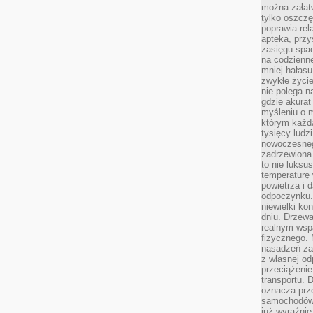
można załatw
tylko oszczę
poprawia rel
apteka, przy
zasięgu spac
na codzienne
mniej hałasu,
zwykłe życie
nie polega n
gdzie akurat
myśleniu o 
którym każd
tysięcy lud
nowoczesnego
zadrzewiona 
to nie luksu
temperaturę 
powietrza i 
odpoczynku.
niewielki ko
dniu. Drzewa
realnym wsp
fizycznego. 
nasadzeń za
z własnej od
przeciążenie
transportu. 
oznacza prz
samochodów 
już wyraźnie