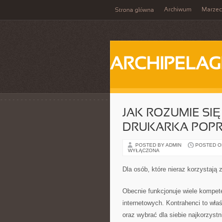
Archiwum
Marzec
Strona główna
ARCHIPELAG
JAK ROZUMIE SIĘ
DRUKARKA POPR
POSTED BY ADMIN
POSTED ON 
WYŁĄCZONA
Dla osób, które nieraz korzystają
Obecnie funkcjonuje wiele kompete
internetowych. Kontrahenci to wła
oraz wybrać dla siebie najkorzystn