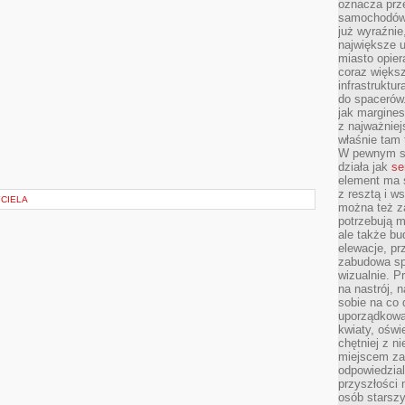
oznacza prz
samochodów 
już wyraźnie
największe ul
miasto opier
coraz większ
infrastruktu
do spacerów.
jak margines
z najważniej
właśnie tam
W pewnym se
działa jak
se
element ma s
z resztą i w
YCIELA
można też z
potrzebują m
ale także b
elewacje, p
zabudowa sp
wizualnie. 
na nastrój, 
sobie na co 
uporządkowan
kwiaty, oświ
chętniej z ni
miejscem za
odpowiedzial
przyszłości 
osób starszy