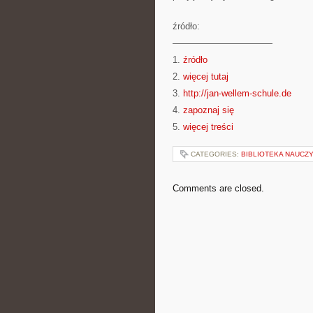
źródło:
———————————
1.
źródło
2.
więcej tutaj
3.
http://jan-wellem-schule.de
4.
zapoznaj się
5.
więcej treści
CATEGORIES:
BIBLIOTEKA NAUCZ
Comments are closed.