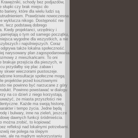
 Krawężniki, schody bez podjazdów,
e słupki czy brak miejsc do
 bariery, które dla wielu ludzi są
utrudnieniem. Prawdziwie nowoczesna
ie wyklucza nikogo. Dostępność nie
em, lecz podstawą dobrego
a. Kiedy projektanci, urzędnicy i
 pamiętają o tym od samego początku,
iejsca wygodne dla wszystkich, a nie
jszybszych i najsilniejszych. Coraz
 odgrywa także lokalna społeczność.
piej narysowany plan zagospodarowania
 rozmowy z mieszkańcami. To oni
e brakuje przejścia dla pieszych, w
cu przydałby się plac zabaw i
ny skwer wieczorami pustoszeje.
adzone konsultacje społeczne mogą
ele projektów przed kosztownymi
sto nie powinno być narzucane z góry
produkt. Powinno powstawać w dialogu
órzy na co dzień z niego korzystają.
uważyć, że miasta przyszłości nie
dentyczne. Każde ma swoją historię,
charakter i tempo życia. Jedne będą
odę i bulwary, inne na zieleń, jeszcze
udowę dawnych funkcji śródmieścia.
o można zrobić, to kopiować
bez refleksji nad lokalnymi potrzebami.
ozwój nie polega na ślepym
twie, ale na mądrym wykorzystaniu