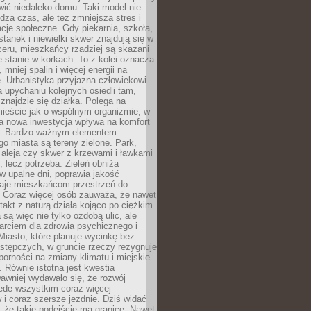
ić niedaleko domu. Taki model nie
dza czas, ale też zmniejsza stres i
acje społeczne. Gdy piekarnia, szkoła,
stanek i niewielki skwer znajdują się w
eru, mieszkańcy rzadziej są skazani
 stanie w korkach. To z kolei oznacza
 mniej spalin i więcej energii na
. Urbanistyka przyjazna człowiekowi
a upychaniu kolejnych osiedli tam,
 znajdzie się działka. Polega na
mieście jak o wspólnym organizmie, w
a nowa inwestycja wpływa na komfort
zi. Bardzo ważnym elementem
 miasta są tereny zielone. Park,
aleja czy skwer z krzewami i ławkami
s, lecz potrzeba. Zieleń obniża
w upalne dni, poprawia jakość
daje mieszkańcom przestrzeń do
 Coraz więcej osób zauważa, że nawet
ntakt z naturą działa kojąco po ciężkim
 są więc nie tylko ozdobą ulic, ale
arciem dla zdrowia psychicznego i
Miasto, które planuje wycinkę bez
stępczych, w gruncie rzeczy rezygnuje
porności na zmiany klimatu i miejskie
. Równie istotna jest kwestia
Dawniej wydawało się, że rozwój
ede wszystkim coraz więcej
i coraz szersze jezdnie. Dziś widać
, że takie podejście ma granice. Nawet