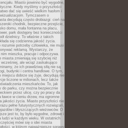
tencjału. Miasto powinno być wygodne,
ntyczne. Kiedy myślimy o przyszłości
 łatwo dać się uwieść wielkim hasłom i
wizualizacjom. Tymczasem o
sta decydują często drobiazgi: cień na
szeroki chodnik, bezpieczne przejście,
lisko domu, mała fontanna na placu,
ower, park dostępny bez konieczności
ół dzielnicy. To właśnie z takich
łada się codzienna jakość życia.
e rozumie potrzeby człowieka, nie musi
konywać reklamą. Wystarczy, że
 nim mieszka, pracuje i odpoczywa.
miasta zmieniają się szybciej niż
 wcześniej, ale wciąż zaskakująco
inamy, że ich prawdziwą siłą nie są
ogi, budynki i centra handlowe. O tym,
miejscu dobrze się żyje, decydują nie
ycje liczone w milionach, lecz także
oświadczenia mieszkańców. To, jak
 do parku, czy można bezpiecznie
ieckiem przez ulicę, czy po pracy da
a ławce w cieniu drzew, ma ogromne
a jakości życia. Miasto przyszłości nie
razu pełne futurystycznych rozwiązań,
pojazdów i błyszczących wieżowców. O
jsze jest to, by było wygodne, zdrowe i
a ludzi w każdym wieku. W ostatnich
 częściej mówi się o idei miasta
egłości, w którym najważniejsze sprawy