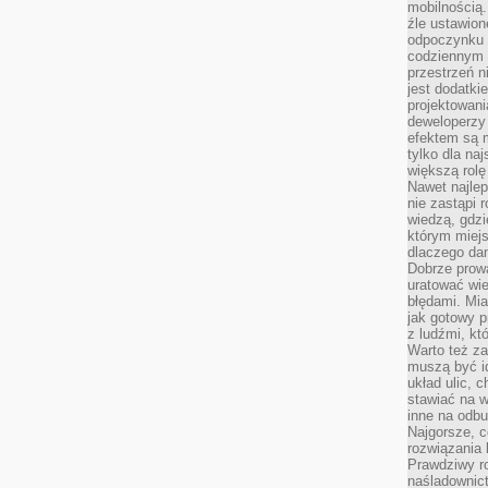
mobilnością.
źle ustawion
odpoczynku to
codziennym 
przestrzeń n
jest dodatki
projektowani
deweloperzy
efektem są m
tylko dla na
większą rolę
Nawet najle
nie zastąpi
wiedzą, gdzi
którym miejs
dlaczego da
Dobrze prow
uratować wi
błędami. Mia
jak gotowy 
z ludźmi, kt
Warto też za
muszą być i
układ ulic, 
stawiać na w
inne na odb
Najgorsze, c
rozwiązania 
Prawdziwy r
naśladownic