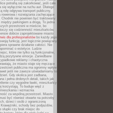
ice potrafią się zakorkować, jeśli całe
a się wyłącznie na ruchu aut. Dlatego
ą rolę odgrywa transport publiczny,
ra rowerowa i rozwiązania zachęcające
 Chodnik nie powinien być traktowany
 między parkingiem a drogą. To jedna
szych przestrzeni w mieście, bo
 toczy się codzienność mieszkańców.
nsie dobrze zaprojektowane miasto
rwis dla profesjonalistów
bo każdy jego
woją funkcję, jest logicznie powiązany
spiera sprawne działanie całości. Nie
apominać o estetyce. Ludzie
iejsc, które nie tylko są funkcjonalne,
udzą pozytywne emocje. Zaniedbane
rzypadkowe reklamy i chaotyczna
rawiają, że miasto staje się męczące
Przestrzeń publiczna ma ogromny wpływ
nawet jeśli nie zawsze uświadamiamy to
dzień. Gdy okolica jest zadbana,
a i pełna drobnych detali, takich jak
etlenie czy wygodne ławki, mieszkańcy
ej korzystają. To buduje więź z
mieszkania i wzmacnia
ność za wspólną przestrzeń. Miasto
musi być również otwarte na potrzeby
ch, dzieci i osób z ograniczoną
 Krawężniki, schody bez podjazdów,
e słupki czy brak miejsc do
 bariery, które dla wielu ludzi są