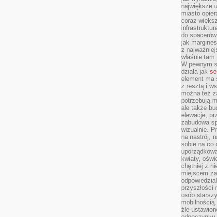
największe ul
miasto opier
coraz większ
infrastruktu
do spacerów.
jak margines
z najważniej
właśnie tam
W pewnym se
działa jak
se
element ma s
z resztą i w
można też z
potrzebują m
ale także b
elewacje, p
zabudowa sp
wizualnie. 
na nastrój, 
sobie na co 
uporządkowan
kwiaty, oświ
chętniej z ni
miejscem za
odpowiedzial
przyszłości 
osób starszy
mobilnością.
źle ustawion
odpoczynku to