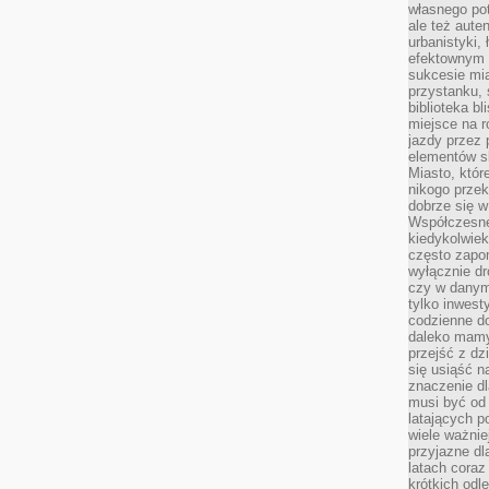
własnego po
ale też aute
urbanistyki,
efektownym 
sukcesie mia
przystanku, 
biblioteka b
miejsce na r
jazdy przez p
elementów sk
Miasto, któr
nikogo prze
dobrze się w
Współczesne 
kiedykolwiek
często zapom
wyłącznie dr
czy w danym 
tylko inwest
codzienne d
daleko mamy
przejść z dz
się usiąść n
znaczenie dl
musi być od 
latających 
wiele ważnie
przyjazne dl
latach coraz
krótkich odl