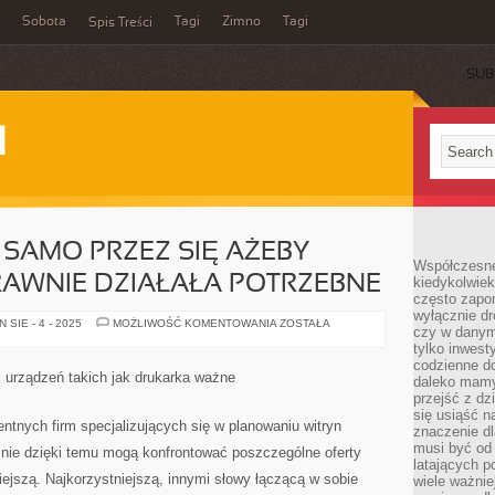
Sobota
Tagi
Zimno
Tagi
Spis Treści
SUB
I
 SAMO PRZEZ SIĘ AŻEBY
Współczesne 
AWNIE DZIAŁAŁA POTRZEBNE
kiedykolwiek
często zapom
wyłącznie dr
JAK
SIE - 4 - 2025
MOŻLIWOŚĆ KOMENTOWANIA
ZOSTAŁA
czy w danym 
ROZUMIE
SIĘ
tylko inwest
SAMO
codzienne d
PRZEZ
 z urządzeń takich jak drukarka ważne
daleko mamy
SIĘ
AŻEBY
przejść z dz
DRUKARKA
się usiąść n
POPRAWNIE
ntnych firm specjalizujących się w planowaniu witryn
znaczenie dl
DZIAŁAŁA
POTRZEBNE
musi być od 
śnie dzięki temu mogą konfrontować poszczególne oferty
latających 
iejszą. Najkorzystniejszą, innymi słowy łączącą w sobie
wiele ważnie