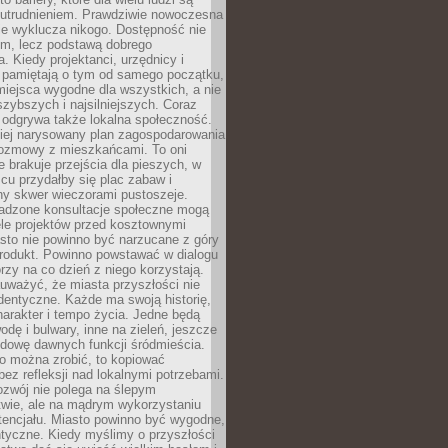
utrudnieniem. Prawdziwie nowoczesna
ie wyklucza nikogo. Dostępność nie
em, lecz podstawą dobrego
a. Kiedy projektanci, urzędnicy i
 pamiętają o tym od samego początku,
iejsca wygodne dla wszystkich, a nie
jszybszych i najsilniejszych. Coraz
 odgrywa także lokalna społeczność.
piej narysowany plan zagospodarowania
 rozmowy z mieszkańcami. To oni
e brakuje przejścia dla pieszych, w
cu przydałby się plac zabaw i
ny skwer wieczorami pustoszeje.
adzone konsultacje społeczne mogą
ele projektów przed kosztownymi
sto nie powinno być narzucane z góry
produkt. Powinno powstawać w dialogu
órzy na co dzień z niego korzystają.
uważyć, że miasta przyszłości nie
dentyczne. Każde ma swoją historię,
charakter i tempo życia. Jedne będą
odę i bulwary, inne na zieleń, jeszcze
udowę dawnych funkcji śródmieścia.
o można zrobić, to kopiować
bez refleksji nad lokalnymi potrzebami.
ozwój nie polega na ślepym
twie, ale na mądrym wykorzystaniu
tencjału. Miasto powinno być wygodne,
ntyczne. Kiedy myślimy o przyszłości