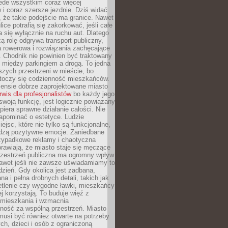
ede wszystkim coraz więcej
i coraz szersze jezdnie. Dziś widać
, że takie podejście ma granice. Nawet
ice potrafią się zakorkować, jeśli całe
a się wyłącznie na ruchu aut. Dlatego
ą rolę odgrywa transport publiczny,
ra rowerowa i rozwiązania zachęcające
 Chodnik nie powinien być traktowany
 między parkingiem a drogą. To jedna
szych przestrzeni w mieście, bo
 toczy się codzienność mieszkańców.
nsie dobrze zaprojektowane miasto
rwis dla profesjonalistów
bo każdy jego
woją funkcję, jest logicznie powiązany
spiera sprawne działanie całości. Nie
apominać o estetyce. Ludzie
iejsc, które nie tylko są funkcjonalne,
udzą pozytywne emocje. Zaniedbane
rzypadkowe reklamy i chaotyczna
rawiają, że miasto staje się męczące
Przestrzeń publiczna ma ogromny wpływ
nawet jeśli nie zawsze uświadamiamy to
dzień. Gdy okolica jest zadbana,
a i pełna drobnych detali, takich jak
etlenie czy wygodne ławki, mieszkańcy
ej korzystają. To buduje więź z
mieszkania i wzmacnia
ność za wspólną przestrzeń. Miasto
musi być również otwarte na potrzeby
ch, dzieci i osób z ograniczoną