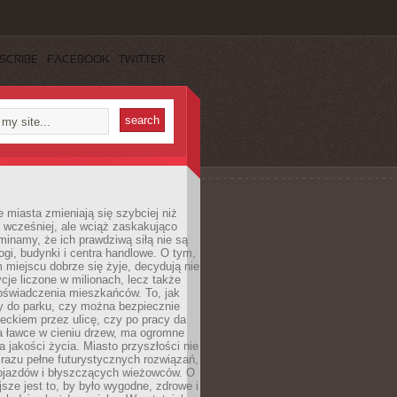
SCRIBE
FACEBOOK
TWITTER
miasta zmieniają się szybciej niż
 wcześniej, ale wciąż zaskakująco
inamy, że ich prawdziwą siłą nie są
ogi, budynki i centra handlowe. O tym,
miejscu dobrze się żyje, decydują nie
ycje liczone w milionach, lecz także
oświadczenia mieszkańców. To, jak
 do parku, czy można bezpiecznie
ieckiem przez ulicę, czy po pracy da
a ławce w cieniu drzew, ma ogromne
a jakości życia. Miasto przyszłości nie
razu pełne futurystycznych rozwiązań,
pojazdów i błyszczących wieżowców. O
jsze jest to, by było wygodne, zdrowe i