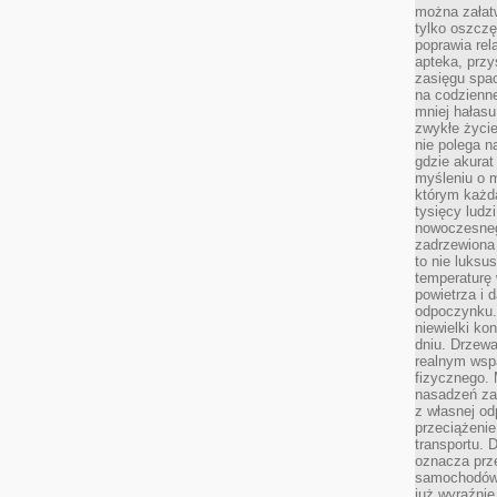
można załatw
tylko oszczę
poprawia rel
apteka, przy
zasięgu spac
na codzienne
mniej hałasu,
zwykłe życie
nie polega n
gdzie akurat
myśleniu o 
którym każd
tysięcy lud
nowoczesnego
zadrzewiona 
to nie luksu
temperaturę 
powietrza i 
odpoczynku.
niewielki ko
dniu. Drzewa
realnym wsp
fizycznego. 
nasadzeń za
z własnej od
przeciążenie
transportu. 
oznacza prz
samochodów 
już wyraźnie