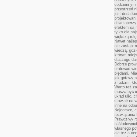
codziennym 
przestrzeń n
jest dodatki
projektowani
deweloperzy
efektem są m
tylko dla na
większą rolę
Nawet najle
nie zastąpi
wiedzą, gdzi
którym miejs
dlaczego da
Dobrze prow
uratować wi
błędami. Mia
jak gotowy 
z ludźmi, kt
Warto też za
muszą być i
układ ulic, 
stawiać na w
inne na odb
Najgorsze, c
rozwiązania 
Prawdziwy r
naśladownic
własnego po
ale też aute