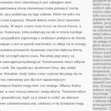
przyjazne dl
Kreowanie stron internetowych jest zabiegiem dość
latach coraz
krótkich odl
jektowaną stronę internetową trzeba poświęcić trochę
można załatw
i, jacy podejmują się tego zadania. Klient nie tylko ma
tylko oszczę
poprawia rel
zonej korporacji. Równie dobrze może zlecić tworzenie
apteka, przy
j osoby. W owym czasie może liczyć na niższe koszta, a
zasięgu spac
na codzienne
. Korporacje, które podejmują się tak w istocie każdego
mniej hałasu,
zwykłe życie
u przypadkach zapominają o osobistym podejściu do klienta.
nie polega n
stępuje u nich w sposób machinalny co odbija się w szeregu
gdzie akurat
myśleniu o 
 prywatna przeważnie dysponuje znacznie większą ilością
którym każd
żdy szczegół więcej czasu. Rezultaty jego pracy są
tysięcy lud
nowoczesnego
je www.agencja-eyedesign.pl. Konstruowanie witryn odbywa
zadrzewiona 
to nie luksu
h osób. Nie wypada być dyrektorem firmy, aby zdołać
temperaturę 
e. Aktualnie, kiedy ludzie coraz częściej decydują się na
powietrza i 
odpoczynku.
nes internetowy jest dla nich najważniejszym
niewielki ko
niejsze finanse mogą mieć coś swojego. Własny drobny
dniu. Drzewa
realnym wsp
tnieć w sieci muszą utworzyć swoją witrynę. Tworzenie witryn
fizycznego. 
nasadzeń za
e gospodarczej, bądź są w stanie to zrobić we własnym
z własnej od
ewne zainteresowania oraz zdolności w tej dziedzinie mogą
przeciążenie
transportu. 
.