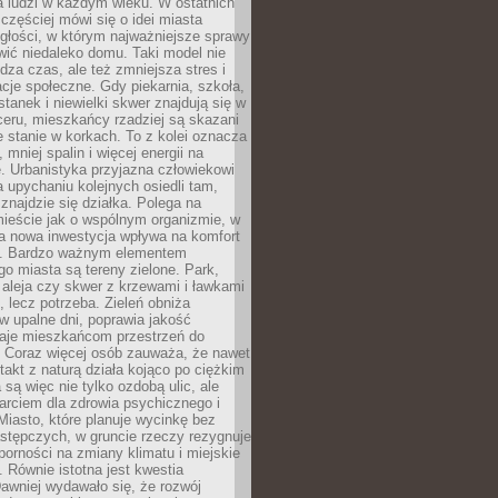
a ludzi w każdym wieku. W ostatnich
 częściej mówi się o idei miasta
egłości, w którym najważniejsze sprawy
ić niedaleko domu. Taki model nie
dza czas, ale też zmniejsza stres i
acje społeczne. Gdy piekarnia, szkoła,
stanek i niewielki skwer znajdują się w
eru, mieszkańcy rzadziej są skazani
 stanie w korkach. To z kolei oznacza
 mniej spalin i więcej energii na
. Urbanistyka przyjazna człowiekowi
a upychaniu kolejnych osiedli tam,
 znajdzie się działka. Polega na
mieście jak o wspólnym organizmie, w
a nowa inwestycja wpływa na komfort
zi. Bardzo ważnym elementem
 miasta są tereny zielone. Park,
aleja czy skwer z krzewami i ławkami
s, lecz potrzeba. Zieleń obniża
w upalne dni, poprawia jakość
daje mieszkańcom przestrzeń do
 Coraz więcej osób zauważa, że nawet
ntakt z naturą działa kojąco po ciężkim
 są więc nie tylko ozdobą ulic, ale
arciem dla zdrowia psychicznego i
Miasto, które planuje wycinkę bez
stępczych, w gruncie rzeczy rezygnuje
porności na zmiany klimatu i miejskie
. Równie istotna jest kwestia
Dawniej wydawało się, że rozwój