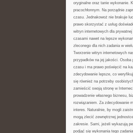
oryginalne oraz tanie wykonanie. 
pracochłonnym. Na porządnie zapro
czasu. Jednakowoż nie brakuje ludz
prawo skorzystać z usług doświadc
witryn internetowych dla prywatne
czasami nawet na lepsze wykonanie
zleconego dla nich zadania w wiel
Tworzenie witryn internetowych na
przypadków na jej jakości. Osoba
czasu i ma prawo poświęcić na ka
zdecydowanie lepsze, co weryfiku
się również na potrzeby osobistyc
zamieścić swoją stronę w Interneci
prowadzenie własnego biznesu, biz
rozwiązaniem. Za zdecydowanie m
interes. Naturalnie, by mogli zais
mogą zlecić zewnętrznej jednostc
zakresie. Sami, jeżeli wykazują p
podjąć się wykonania tego zadania