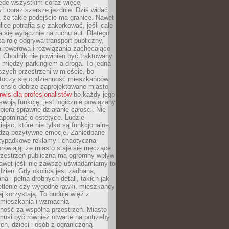
ede wszystkim coraz więcej
i coraz szersze jezdnie. Dziś widać
, że takie podejście ma granice. Nawet
ice potrafią się zakorkować, jeśli całe
a się wyłącznie na ruchu aut. Dlatego
ą rolę odgrywa transport publiczny,
ra rowerowa i rozwiązania zachęcające
 Chodnik nie powinien być traktowany
 między parkingiem a drogą. To jedna
szych przestrzeni w mieście, bo
 toczy się codzienność mieszkańców.
nsie dobrze zaprojektowane miasto
rwis dla profesjonalistów
bo każdy jego
woją funkcję, jest logicznie powiązany
spiera sprawne działanie całości. Nie
apominać o estetyce. Ludzie
iejsc, które nie tylko są funkcjonalne,
udzą pozytywne emocje. Zaniedbane
rzypadkowe reklamy i chaotyczna
rawiają, że miasto staje się męczące
Przestrzeń publiczna ma ogromny wpływ
nawet jeśli nie zawsze uświadamiamy to
dzień. Gdy okolica jest zadbana,
a i pełna drobnych detali, takich jak
etlenie czy wygodne ławki, mieszkańcy
ej korzystają. To buduje więź z
mieszkania i wzmacnia
ność za wspólną przestrzeń. Miasto
musi być również otwarte na potrzeby
ch, dzieci i osób z ograniczoną