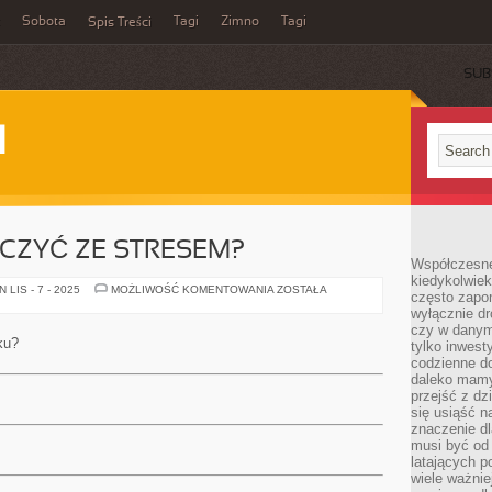
Sobota
Tagi
Zimno
Tagi
Spis Treści
SUB
I
CZYĆ ZE STRESEM?
Współczesne 
kiedykolwiek
JAK
LIS - 7 - 2025
MOŻLIWOŚĆ KOMENTOWANIA
ZOSTAŁA
często zapom
NALEŻY
wyłącznie dr
WALCZYĆ
ZE
czy w danym 
STRESEM?
ku?
tylko inwest
codzienne d
daleko mamy
przejść z dz
się usiąść n
znaczenie dl
musi być od 
latających 
wiele ważnie