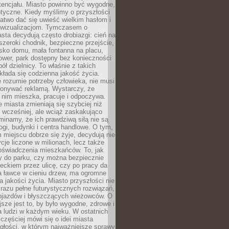
tencjału. Miasto powinno być wygodne,
ntyczne. Kiedy myślimy o przyszłości
 łatwo dać się uwieść wielkim hasłom i
wizualizacjom. Tymczasem o
sta decydują często drobiazgi: cień na
szeroki chodnik, bezpieczne przejście,
lisko domu, mała fontanna na placu,
ower, park dostępny bez konieczności
ół dzielnicy. To właśnie z takich
łada się codzienna jakość życia.
e rozumie potrzeby człowieka, nie musi
konywać reklamą. Wystarczy, że
 nim mieszka, pracuje i odpoczywa.
miasta zmieniają się szybciej niż
 wcześniej, ale wciąż zaskakująco
inamy, że ich prawdziwą siłą nie są
ogi, budynki i centra handlowe. O tym,
miejscu dobrze się żyje, decydują nie
ycje liczone w milionach, lecz także
oświadczenia mieszkańców. To, jak
 do parku, czy można bezpiecznie
ieckiem przez ulicę, czy po pracy da
a ławce w cieniu drzew, ma ogromne
a jakości życia. Miasto przyszłości nie
razu pełne futurystycznych rozwiązań,
pojazdów i błyszczących wieżowców. O
jsze jest to, by było wygodne, zdrowe i
a ludzi w każdym wieku. W ostatnich
 częściej mówi się o idei miasta
egłości, w którym najważniejsze sprawy