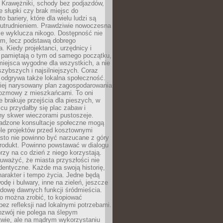
 Krawężniki, schody bez podjazdów,
e słupki czy brak miejsc do
 bariery, które dla wielu ludzi są
utrudnieniem. Prawdziwie nowoczesna
ie wyklucza nikogo. Dostępność nie
em, lecz podstawą dobrego
a. Kiedy projektanci, urzędnicy i
 pamiętają o tym od samego początku,
iejsca wygodne dla wszystkich, a nie
jszybszych i najsilniejszych. Coraz
 odgrywa także lokalna społeczność.
piej narysowany plan zagospodarowania
 rozmowy z mieszkańcami. To oni
e brakuje przejścia dla pieszych, w
cu przydałby się plac zabaw i
ny skwer wieczorami pustoszeje.
adzone konsultacje społeczne mogą
ele projektów przed kosztownymi
sto nie powinno być narzucane z góry
produkt. Powinno powstawać w dialogu
órzy na co dzień z niego korzystają.
uważyć, że miasta przyszłości nie
dentyczne. Każde ma swoją historię,
charakter i tempo życia. Jedne będą
odę i bulwary, inne na zieleń, jeszcze
udowę dawnych funkcji śródmieścia.
o można zrobić, to kopiować
bez refleksji nad lokalnymi potrzebami.
ozwój nie polega na ślepym
twie, ale na mądrym wykorzystaniu