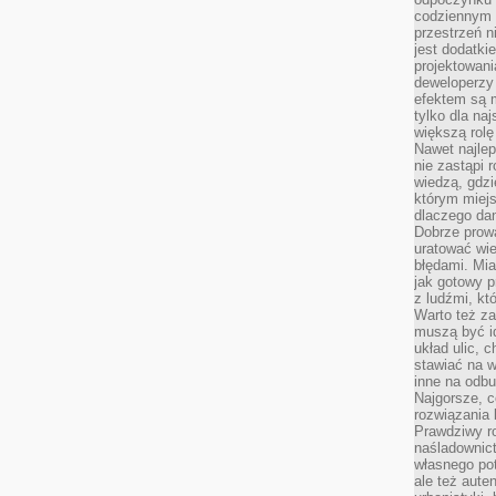
codziennym 
przestrzeń n
jest dodatki
projektowani
deweloperzy
efektem są m
tylko dla na
większą rolę
Nawet najle
nie zastąpi
wiedzą, gdzi
którym miejs
dlaczego da
Dobrze prow
uratować wi
błędami. Mia
jak gotowy 
z ludźmi, kt
Warto też za
muszą być i
układ ulic, 
stawiać na w
inne na odb
Najgorsze, c
rozwiązania 
Prawdziwy r
naśladownic
własnego po
ale też aute