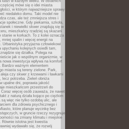
a ludzi w każdym wieku. W ostatnich
 częściej mówi się o idei miasta
egłości, w którym najważniejsze sprawy
ić niedaleko domu. Taki model nie
dza czas, ale też zmniejsza stres i
acje społeczne. Gdy piekarnia, szkoła,
stanek i niewielki skwer znajdują się w
eru, mieszkańcy rzadziej są skazani
 stanie w korkach. To z kolei oznacza
 mniej spalin i więcej energii na
. Urbanistyka przyjazna człowiekowi
a upychaniu kolejnych osiedli tam,
 znajdzie się działka. Polega na
mieście jak o wspólnym organizmie, w
a nowa inwestycja wpływa na komfort
zi. Bardzo ważnym elementem
 miasta są tereny zielone. Park,
aleja czy skwer z krzewami i ławkami
s, lecz potrzeba. Zieleń obniża
w upalne dni, poprawia jakość
daje mieszkańcom przestrzeń do
 Coraz więcej osób zauważa, że nawet
ntakt z naturą działa kojąco po ciężkim
 są więc nie tylko ozdobą ulic, ale
arciem dla zdrowia psychicznego i
Miasto, które planuje wycinkę bez
stępczych, w gruncie rzeczy rezygnuje
porności na zmiany klimatu i miejskie
. Równie istotna jest kwestia
Dawniej wydawało się, że rozwój