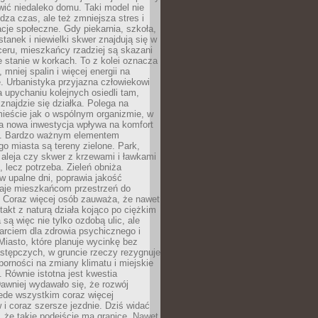
ić niedaleko domu. Taki model nie
dza czas, ale też zmniejsza stres i
acje społeczne. Gdy piekarnia, szkoła,
stanek i niewielki skwer znajdują się w
eru, mieszkańcy rzadziej są skazani
 stanie w korkach. To z kolei oznacza
 mniej spalin i więcej energii na
. Urbanistyka przyjazna człowiekowi
a upychaniu kolejnych osiedli tam,
 znajdzie się działka. Polega na
mieście jak o wspólnym organizmie, w
a nowa inwestycja wpływa na komfort
zi. Bardzo ważnym elementem
 miasta są tereny zielone. Park,
aleja czy skwer z krzewami i ławkami
s, lecz potrzeba. Zieleń obniża
w upalne dni, poprawia jakość
daje mieszkańcom przestrzeń do
 Coraz więcej osób zauważa, że nawet
ntakt z naturą działa kojąco po ciężkim
 są więc nie tylko ozdobą ulic, ale
arciem dla zdrowia psychicznego i
Miasto, które planuje wycinkę bez
stępczych, w gruncie rzeczy rezygnuje
porności na zmiany klimatu i miejskie
. Równie istotna jest kwestia
Dawniej wydawało się, że rozwój
ede wszystkim coraz więcej
i coraz szersze jezdnie. Dziś widać
, że takie podejście ma granice. Nawet