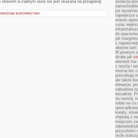
e stresem w żadnym razie nie jest skazana na przegraną!
oznacza prz
samochodów 
już wyraźnie
NOWAŻONE BUDOWNICTWO
największe ul
miasto opier
coraz większ
infrastruktu
do spacerów.
jak margines
z najważniej
właśnie tam
W pewnym se
działa jak
se
element ma s
z resztą i w
można też z
potrzebują m
ale także b
elewacje, p
zabudowa sp
wizualnie. 
na nastrój, 
sobie na co 
uporządkowan
kwiaty, oświ
chętniej z ni
miejscem za
odpowiedzial
przyszłości 
osób starszy