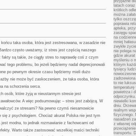
przyjazne dl
latach coraz
krótkich odl
można załatw
tylko oszczę
poprawia rel
apteka, przy
zasięgu spac
na codzienne
mniej hałasu,
w końcu taka osoba, która jest zestresowana, w zasadzie nie
zwykłe życie
 Bardzo często uważamy, iż stres jest częścią naszego
nie polega n
gdzie akurat
fakty są takie, że ciągły stres to naprawdę coś z czym
myśleniu o 
ać tego problemu, bo jeżeli będziemy nadal deprecjonowali
którym każd
tysięcy lud
ewne po pewnym okresie czasu będziemy mieli dużo
nowoczesnego
zadrzewiona 
ażby nie może być zaskoczeniem, że taka osoba, która
to nie luksu
ona na schorzenia serca.
temperaturę 
powietrza i 
ch osób, które żyją w nieustannym stresie jest
odpoczynku.
awałowców. A więc podsumowując – stres jest zabójcą. W
niewielki ko
dniu. Drzewa
ę walczyć ze stresami? Na pewno czymś niesamowicie
realnym wsp
fizycznego. 
 się z psychologiem. Chociaż akurat Polska nie jest tym
nasadzeń za
 jest modna, to jednak rozmawianie z fachowcami od
z własnej od
przeciążenie
efekty. Warto także zastosować wszelkiej maści techniki
transportu. 