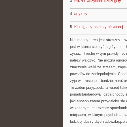
3.
Poznaj wszystkie szczegóły
4.
artykuly
5.
Kliknij, aby przeczytać więcej
Nieustanny stres jest straszny – 
jest w stanie cieszyć się życiem.
życia… Trochę w tym prawdy, lecz 
należy walczyć. Nie można ignorow
znaczenie walki ze stresem, zap
powodów do zaniepokojenia. Choci
żyje w stresie jest bardziej naraż
To żaden przypadek, iż wśród taki
ponadstandardowa liczba choćby z
jaki sposób zatem przydałoby si
wskazanym jest częste spotykanie
miejscem, w którym psychoterapia
ludzkiej duszy daje zadowalające 