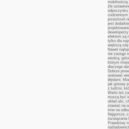
mobilnością.
źle ustawion
odpoczynku to
codziennym 
przestrzeń n
jest dodatki
projektowani
deweloperzy
efektem są m
tylko dla na
większą rolę
Nawet najle
nie zastąpi
wiedzą, gdzi
którym miejs
dlaczego da
Dobrze prow
uratować wi
błędami. Mia
jak gotowy 
z ludźmi, kt
Warto też za
muszą być i
układ ulic, 
stawiać na w
inne na odb
Najgorsze, c
rozwiązania 
Prawdziwy r
naśladownic