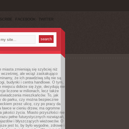
SCRIBE
FACEBOOK
TWITTER
miasta zmieniają się szybciej niż
 wcześniej, ale wciąż zaskakująco
inamy, że ich prawdziwą siłą nie są
ogi, budynki i centra handlowe. O tym,
miejscu dobrze się żyje, decydują nie
ycje liczone w milionach, lecz także
oświadczenia mieszkańców. To, jak
 do parku, czy można bezpiecznie
ieckiem przez ulicę, czy po pracy da
a ławce w cieniu drzew, ma ogromne
a jakości życia. Miasto przyszłości nie
razu pełne futurystycznych rozwiązań,
pojazdów i błyszczących wieżowców. O
jsze jest to, by było wygodne, zdrowe i