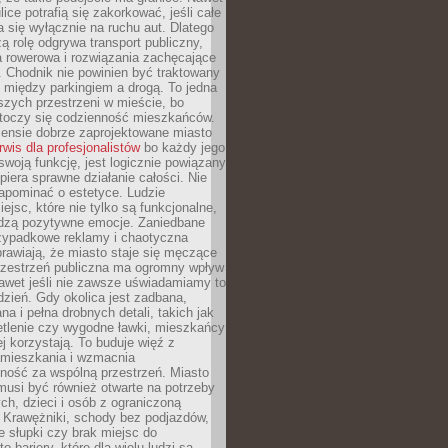
ice potrafią się zakorkować, jeśli całe
a się wyłącznie na ruchu aut. Dlatego
ą rolę odgrywa transport publiczny,
ra rowerowa i rozwiązania zachęcające
 Chodnik nie powinien być traktowany
 między parkingiem a drogą. To jedna
szych przestrzeni w mieście, bo
 toczy się codzienność mieszkańców.
nsie dobrze zaprojektowane miasto
rwis dla profesjonalistów
bo każdy jego
woją funkcję, jest logicznie powiązany
spiera sprawne działanie całości. Nie
apominać o estetyce. Ludzie
iejsc, które nie tylko są funkcjonalne,
udzą pozytywne emocje. Zaniedbane
rzypadkowe reklamy i chaotyczna
rawiają, że miasto staje się męczące
Przestrzeń publiczna ma ogromny wpływ
nawet jeśli nie zawsze uświadamiamy to
dzień. Gdy okolica jest zadbana,
a i pełna drobnych detali, takich jak
etlenie czy wygodne ławki, mieszkańcy
ej korzystają. To buduje więź z
mieszkania i wzmacnia
ność za wspólną przestrzeń. Miasto
musi być również otwarte na potrzeby
ch, dzieci i osób z ograniczoną
 Krawężniki, schody bez podjazdów,
e słupki czy brak miejsc do
 bariery, które dla wielu ludzi są