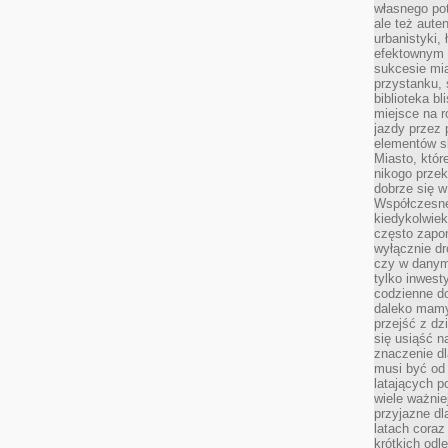
własnego po
ale też aute
urbanistyki,
efektownym 
sukcesie mia
przystanku, 
biblioteka b
miejsce na r
jazdy przez p
elementów sk
Miasto, któr
nikogo prze
dobrze się w
Współczesne 
kiedykolwiek
często zapom
wyłącznie dr
czy w danym 
tylko inwest
codzienne d
daleko mamy
przejść z dz
się usiąść n
znaczenie dl
musi być od 
latających 
wiele ważnie
przyjazne dl
latach coraz
krótkich odl