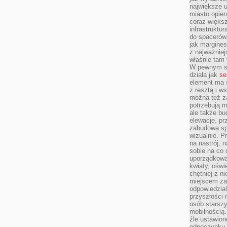
największe ul
miasto opier
coraz większ
infrastruktu
do spacerów.
jak margines
z najważniej
właśnie tam
W pewnym se
działa jak
se
element ma s
z resztą i w
można też z
potrzebują m
ale także b
elewacje, p
zabudowa sp
wizualnie. 
na nastrój, 
sobie na co 
uporządkowan
kwiaty, oświ
chętniej z ni
miejscem za
odpowiedzial
przyszłości 
osób starszy
mobilnością.
źle ustawion
odpoczynku to