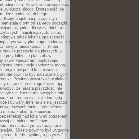
utrudnieniem. Prawdziwie nowoczesna
ie wyklucza nikogo. Dostępność nie
em, lecz podstawą dobrego
a. Kiedy projektanci, urzędnicy i
 pamiętają o tym od samego początku,
iejsca wygodne dla wszystkich, a nie
jszybszych i najsilniejszych. Coraz
 odgrywa także lokalna społeczność.
piej narysowany plan zagospodarowania
 rozmowy z mieszkańcami. To oni
e brakuje przejścia dla pieszych, w
cu przydałby się plac zabaw i
ny skwer wieczorami pustoszeje.
adzone konsultacje społeczne mogą
ele projektów przed kosztownymi
sto nie powinno być narzucane z góry
produkt. Powinno powstawać w dialogu
órzy na co dzień z niego korzystają.
uważyć, że miasta przyszłości nie
dentyczne. Każde ma swoją historię,
charakter i tempo życia. Jedne będą
odę i bulwary, inne na zieleń, jeszcze
udowę dawnych funkcji śródmieścia.
o można zrobić, to kopiować
bez refleksji nad lokalnymi potrzebami.
ozwój nie polega na ślepym
twie, ale na mądrym wykorzystaniu
tencjału. Miasto powinno być wygodne,
ntyczne. Kiedy myślimy o przyszłości