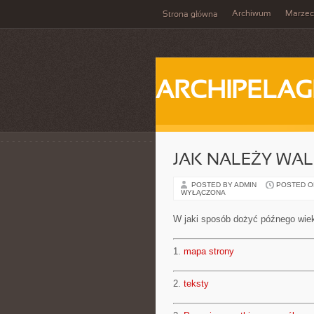
Archiwum
Marzec
Strona główna
ARCHIPELAG
JAK NALEŻY WAL
POSTED BY ADMIN
POSTED ON 
WYŁĄCZONA
W jaki sposób dożyć późnego wie
1.
mapa strony
2.
teksty