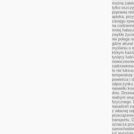
można załatw
tylko oszczę
poprawia rel
apteka, przy
zasięgu spac
na codzienne
mniej hałasu,
zwykłe życie
nie polega n
gdzie akurat
myśleniu o 
którym każd
tysięcy lud
nowoczesnego
zadrzewiona 
to nie luksu
temperaturę 
powietrza i 
odpoczynku.
niewielki ko
dniu. Drzewa
realnym wsp
fizycznego. 
nasadzeń za
z własnej od
przeciążenie
transportu. 
oznacza prz
samochodów 
już wyraźnie