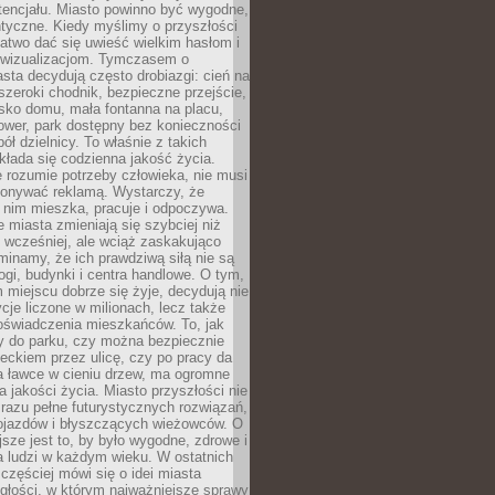
tencjału. Miasto powinno być wygodne,
ntyczne. Kiedy myślimy o przyszłości
 łatwo dać się uwieść wielkim hasłom i
wizualizacjom. Tymczasem o
sta decydują często drobiazgi: cień na
szeroki chodnik, bezpieczne przejście,
lisko domu, mała fontanna na placu,
ower, park dostępny bez konieczności
ół dzielnicy. To właśnie z takich
łada się codzienna jakość życia.
e rozumie potrzeby człowieka, nie musi
konywać reklamą. Wystarczy, że
 nim mieszka, pracuje i odpoczywa.
miasta zmieniają się szybciej niż
 wcześniej, ale wciąż zaskakująco
inamy, że ich prawdziwą siłą nie są
ogi, budynki i centra handlowe. O tym,
miejscu dobrze się żyje, decydują nie
ycje liczone w milionach, lecz także
oświadczenia mieszkańców. To, jak
 do parku, czy można bezpiecznie
ieckiem przez ulicę, czy po pracy da
a ławce w cieniu drzew, ma ogromne
a jakości życia. Miasto przyszłości nie
razu pełne futurystycznych rozwiązań,
pojazdów i błyszczących wieżowców. O
jsze jest to, by było wygodne, zdrowe i
a ludzi w każdym wieku. W ostatnich
 częściej mówi się o idei miasta
egłości, w którym najważniejsze sprawy