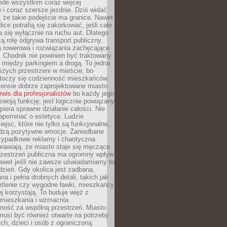
ede wszystkim coraz więcej
i coraz szersze jezdnie. Dziś widać
, że takie podejście ma granice. Nawet
ice potrafią się zakorkować, jeśli całe
a się wyłącznie na ruchu aut. Dlatego
ą rolę odgrywa transport publiczny,
ra rowerowa i rozwiązania zachęcające
 Chodnik nie powinien być traktowany
 między parkingiem a drogą. To jedna
szych przestrzeni w mieście, bo
 toczy się codzienność mieszkańców.
nsie dobrze zaprojektowane miasto
rwis dla profesjonalistów
bo każdy jego
woją funkcję, jest logicznie powiązany
spiera sprawne działanie całości. Nie
apominać o estetyce. Ludzie
iejsc, które nie tylko są funkcjonalne,
udzą pozytywne emocje. Zaniedbane
rzypadkowe reklamy i chaotyczna
rawiają, że miasto staje się męczące
Przestrzeń publiczna ma ogromny wpływ
nawet jeśli nie zawsze uświadamiamy to
dzień. Gdy okolica jest zadbana,
a i pełna drobnych detali, takich jak
etlenie czy wygodne ławki, mieszkańcy
ej korzystają. To buduje więź z
mieszkania i wzmacnia
ność za wspólną przestrzeń. Miasto
musi być również otwarte na potrzeby
ch, dzieci i osób z ograniczoną