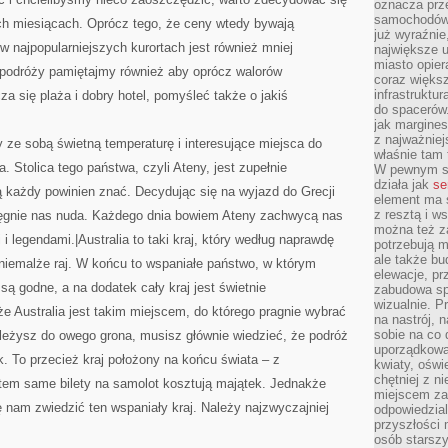
oznacza prz
samochodów 
h miesiącach. Oprócz tego, że ceny wtedy bywają
już wyraźnie
 w najpopularniejszych kurortach jest również mniej
największe ul
miasto opier
j podróży pamiętajmy również aby oprócz walorów
coraz większ
infrastruktu
a się plaża i dobry hotel, pomyśleć także o jakiś
do spacerów.
jak margines
z najważniej
ze sobą świetną temperaturę i interesujące miejsca do
właśnie tam
. Stolica tego państwa, czyli Ateny, jest zupełnie
W pewnym se
działa jak
se
órą każdy powinien znać. Decydując się na wyjazd do Grecji
element ma s
z resztą i w
ęgnie nas nuda. Każdego dnia bowiem Ateny zachwycą nas
można też z
 legendami.|Australia to taki kraj, który według naprawdę
potrzebują m
ale także b
iemalże raj. W końcu to wspaniałe państwo, w którym
elewacje, p
 są godne, a na dodatek cały kraj jest świetnie
zabudowa sp
wizualnie. 
że Australia jest takim miejscem, do którego pragnie wybrać
na nastrój, 
sobie na co 
należysz do owego grona, musisz głównie wiedzieć, że podróż
uporządkowan
k. To przecież kraj położony na końcu świata – z
kwiaty, oświ
chętniej z ni
atem same bilety na samolot kosztują majątek. Jednakże
miejscem za
ę nam zwiedzić ten wspaniały kraj. Należy najzwyczajniej
odpowiedzial
przyszłości 
osób starszy