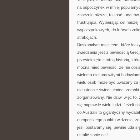
na odpoczynek w mniej popularnyc
znacznie niższe, to ilość turystów
frustrująca. Wybierając cel nasze
wypoczynkowych, do których zalicz
atrakcjach.
Doskonałym miejscem, które łączy 
zwiedzania jest z pewnością Grecja
przesiąknięta istotną historią, kt
można mieć pewność, że nie dosi
wieloma niesamowitymi budowlami i
wielu osób może być uważany za n
nieustannie świeci słońce, zarobki
zorganizowany. Nie dziwi więc to, 
się naprawdę wielu ludzi. Jeżeli 
do Australii to gigantyczny wydate
europejskiego punktu widzenia, z
jeśli postaramy się, pewnie uda si
ustalić sobie cel!