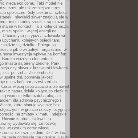
ić niedaleko domu. Taki model nie
dza czas, ale też zmniejsza stres i
acje społeczne. Gdy piekarnia, szkoła,
stanek i niewielki skwer znajdują się w
eru, mieszkańcy rzadziej są skazani
 stanie w korkach. To z kolei oznacza
 mniej spalin i więcej energii na
. Urbanistyka przyjazna człowiekowi
a upychaniu kolejnych osiedli tam,
 znajdzie się działka. Polega na
mieście jak o wspólnym organizmie, w
a nowa inwestycja wpływa na komfort
zi. Bardzo ważnym elementem
 miasta są tereny zielone. Park,
aleja czy skwer z krzewami i ławkami
s, lecz potrzeba. Zieleń obniża
w upalne dni, poprawia jakość
daje mieszkańcom przestrzeń do
 Coraz więcej osób zauważa, że nawet
ntakt z naturą działa kojąco po ciężkim
 są więc nie tylko ozdobą ulic, ale
arciem dla zdrowia psychicznego i
Miasto, które planuje wycinkę bez
stępczych, w gruncie rzeczy rezygnuje
porności na zmiany klimatu i miejskie
. Równie istotna jest kwestia
Dawniej wydawało się, że rozwój
ede wszystkim coraz więcej
i coraz szersze jezdnie. Dziś widać
, że takie podejście ma granice. Nawet