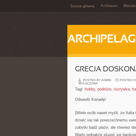
Archiwum
Marzec
Strona główna
ARCHIPELAG
GRECJA DOSKON
POSTED BY ADMIN
POSTED ON
WYŁĄCZONA
Tagi:
hobby
,
podróże
,
rozrywka
,
tu
Odwiedź Kanadę!
{Wiele osób nawet myśli, że Italia 
dziwić się tak powszechnemu uwiel
zabytki bądź plaże, ale również d
Warto jednakże skupić się bardzie