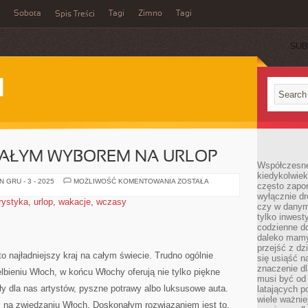
Sobota
Tagi
Zimno
Tagi
Spis Treści
SUB
I
AŁYM WYBOREM NA URLOP
Współczesne 
kiedykolwiek
GRECJA
 GRU - 3 - 2025
MOŻLIWOŚĆ KOMENTOWANIA
ZOSTAŁA
często zapom
DOSKONAŁYM
wyłącznie dr
WYBOREM
rystyka
,
urlop
,
wakacje
,
wczasy
NA
czy w danym 
URLOP
tylko inwest
codzienne d
daleko mamy
przejść z dz
to najładniejszy kraj na całym świecie. Trudno ogólnie
się usiąść n
znaczenie dl
bieniu Włoch, w końcu Włochy oferują nie tylko piękne
musi być od 
ały dla nas artystów, pyszne potrawy albo luksusowe auta.
latających 
wiele ważnie
j na zwiedzaniu Włoch. Doskonałym rozwiązaniem jest to,