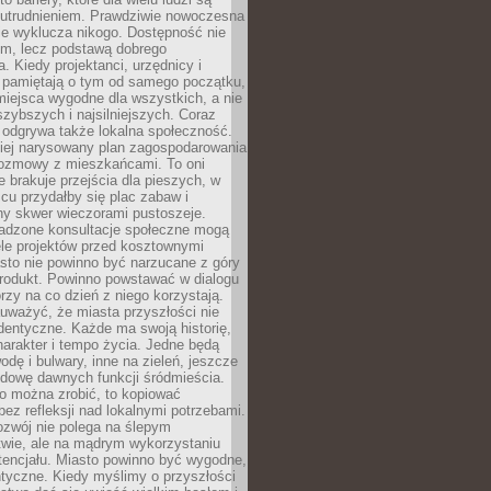
utrudnieniem. Prawdziwie nowoczesna
ie wyklucza nikogo. Dostępność nie
em, lecz podstawą dobrego
a. Kiedy projektanci, urzędnicy i
 pamiętają o tym od samego początku,
iejsca wygodne dla wszystkich, a nie
jszybszych i najsilniejszych. Coraz
 odgrywa także lokalna społeczność.
piej narysowany plan zagospodarowania
 rozmowy z mieszkańcami. To oni
e brakuje przejścia dla pieszych, w
cu przydałby się plac zabaw i
ny skwer wieczorami pustoszeje.
adzone konsultacje społeczne mogą
ele projektów przed kosztownymi
sto nie powinno być narzucane z góry
produkt. Powinno powstawać w dialogu
órzy na co dzień z niego korzystają.
uważyć, że miasta przyszłości nie
dentyczne. Każde ma swoją historię,
charakter i tempo życia. Jedne będą
odę i bulwary, inne na zieleń, jeszcze
udowę dawnych funkcji śródmieścia.
o można zrobić, to kopiować
bez refleksji nad lokalnymi potrzebami.
ozwój nie polega na ślepym
twie, ale na mądrym wykorzystaniu
tencjału. Miasto powinno być wygodne,
ntyczne. Kiedy myślimy o przyszłości