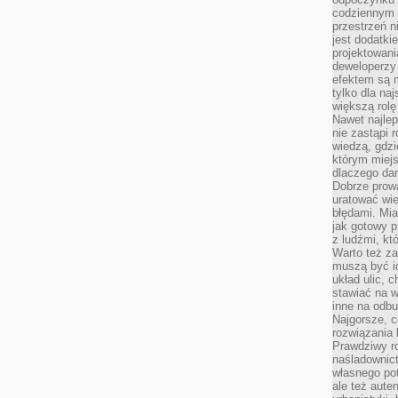
codziennym 
przestrzeń n
jest dodatki
projektowani
deweloperzy
efektem są m
tylko dla na
większą rolę
Nawet najle
nie zastąpi
wiedzą, gdzi
którym miejs
dlaczego da
Dobrze prow
uratować wi
błędami. Mia
jak gotowy 
z ludźmi, kt
Warto też za
muszą być i
układ ulic, 
stawiać na w
inne na odb
Najgorsze, c
rozwiązania 
Prawdziwy r
naśladownic
własnego po
ale też aute