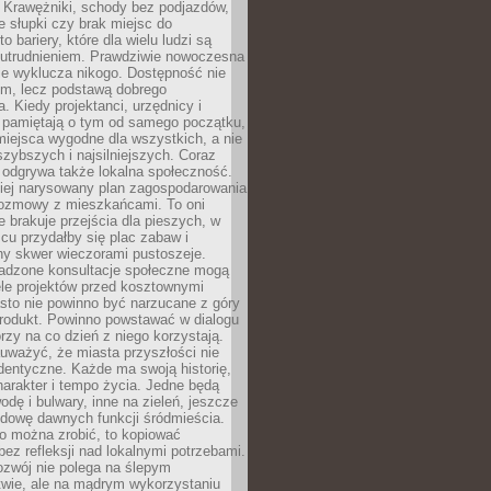
 Krawężniki, schody bez podjazdów,
e słupki czy brak miejsc do
 bariery, które dla wielu ludzi są
utrudnieniem. Prawdziwie nowoczesna
ie wyklucza nikogo. Dostępność nie
em, lecz podstawą dobrego
a. Kiedy projektanci, urzędnicy i
 pamiętają o tym od samego początku,
iejsca wygodne dla wszystkich, a nie
jszybszych i najsilniejszych. Coraz
 odgrywa także lokalna społeczność.
piej narysowany plan zagospodarowania
 rozmowy z mieszkańcami. To oni
e brakuje przejścia dla pieszych, w
cu przydałby się plac zabaw i
ny skwer wieczorami pustoszeje.
adzone konsultacje społeczne mogą
ele projektów przed kosztownymi
sto nie powinno być narzucane z góry
produkt. Powinno powstawać w dialogu
órzy na co dzień z niego korzystają.
uważyć, że miasta przyszłości nie
dentyczne. Każde ma swoją historię,
charakter i tempo życia. Jedne będą
odę i bulwary, inne na zieleń, jeszcze
udowę dawnych funkcji śródmieścia.
o można zrobić, to kopiować
bez refleksji nad lokalnymi potrzebami.
ozwój nie polega na ślepym
twie, ale na mądrym wykorzystaniu