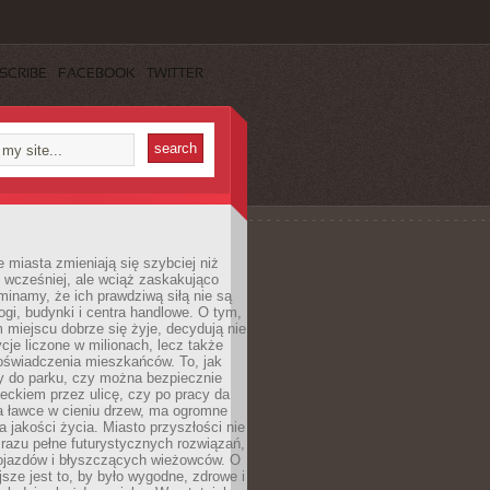
SCRIBE
FACEBOOK
TWITTER
miasta zmieniają się szybciej niż
 wcześniej, ale wciąż zaskakująco
inamy, że ich prawdziwą siłą nie są
ogi, budynki i centra handlowe. O tym,
miejscu dobrze się żyje, decydują nie
ycje liczone w milionach, lecz także
oświadczenia mieszkańców. To, jak
 do parku, czy można bezpiecznie
ieckiem przez ulicę, czy po pracy da
a ławce w cieniu drzew, ma ogromne
a jakości życia. Miasto przyszłości nie
razu pełne futurystycznych rozwiązań,
pojazdów i błyszczących wieżowców. O
jsze jest to, by było wygodne, zdrowe i