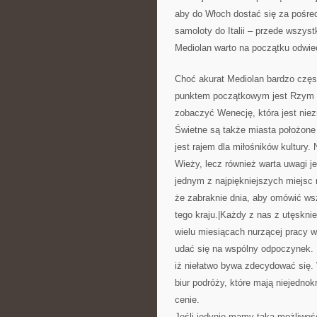
aby do Włoch dostać się za pośredn
samoloty do Italii – przede wszys
Mediolan warto na początku odwie
Choć akurat Mediolan bardzo częst
punktem początkowym jest Rzym – 
zobaczyć Wenecję, która jest nie
Świetne są także miasta położone 
jest rajem dla miłośników kultury
Wieży, lecz również warta uwagi je
jednym z najpiękniejszych miejsc 
że zabraknie dnia, aby omówić ws
tego kraju.|Każdy z nas z utęskni
wielu miesiącach nurzącej pracy 
udać się na wspólny odpoczynek. 
iż niełatwo bywa zdecydować się.
biur podróży, które mają niejednok
cenie.
Jeśli jedynie mamy taką możliwoś