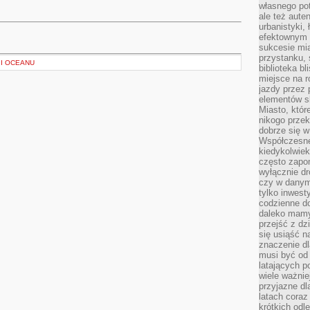
własnego po
ale też aute
urbanistyki,
efektownym 
sukcesie mia
przystanku, 
 I OCEANU
biblioteka b
miejsce na r
jazdy przez p
elementów sk
Miasto, któr
nikogo prze
dobrze się w
Współczesne 
kiedykolwiek
często zapom
wyłącznie dr
czy w danym 
tylko inwest
codzienne d
daleko mamy
przejść z dz
się usiąść n
znaczenie dl
musi być od 
latających 
wiele ważnie
przyjazne dl
latach coraz
krótkich odl