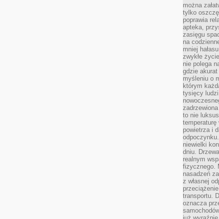
można załatw
tylko oszczę
poprawia rel
apteka, przy
zasięgu spac
na codzienne
mniej hałasu,
zwykłe życie
nie polega n
gdzie akurat
myśleniu o 
którym każd
tysięcy lud
nowoczesnego
zadrzewiona 
to nie luksu
temperaturę 
powietrza i 
odpoczynku.
niewielki ko
dniu. Drzewa
realnym wsp
fizycznego. 
nasadzeń za
z własnej od
przeciążenie
transportu. 
oznacza prz
samochodów 
już wyraźnie