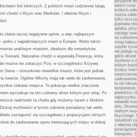
przyjazne dl
latach coraz
ictwem linii lotniczych. Z polskich miast codziennie latają
krótkich odl
tkim chodzi o Rzym oraz Mediolan. I właśnie Rzym i
można załatw
tylko oszczę
dzić.
poprawia rel
apteka, przy
zasięgu spac
o zbiera raczej negatywne opinie, a więc najlepszym
na codzienne
jedno z najpiękniejszych miast w Europie. Warto także
mniej hałasu,
zwykłe życie
zmiernie urokliwym miastem, idealnym dla romantyków.
nie polega n
gdzie akurat
w Toskanii. Naturalnie chodzi o wspaniałą Florencję, która
myśleniu o 
. Nie można nie zobaczyć Pizy, w szczególności Krzywej
którym każd
tysięcy lud
st Siena – stosunkowo niewielkie miasto, które jest jednak
nowoczesnego
na świecie. Ogólnie Włochy mają tak wiele do zaoferowania,
zadrzewiona 
to nie luksu
zystkie ciekawe miejsca. To pokazuje wielkie znaczenie
temperaturę 
powietrza i 
eniem wyczekuje na ten cudowny okres którym jest urlop. Po
odpoczynku.
wreszcie nadchodzi ta chwila gdy możemy razem z bliskimi
niewielki ko
dniu. Drzewa
Dzisiaj możliwości w tymże zakresie posiadamy tak wiele,
realnym wsp
 Warto zaznajomić się szczegółowo z propozycjami różnych
fizycznego. 
nasadzeń za
rotnie do zaoferowanie sporo interesujących miejsc w dobrej
z własnej od
przeciążenie
transportu. 
ć i chcielibyśmy nieco zaoszczędzić, warto zdecydować się