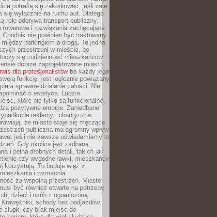
ice potrafią się zakorkować, jeśli całe
a się wyłącznie na ruchu aut. Dlatego
ą rolę odgrywa transport publiczny,
ra rowerowa i rozwiązania zachęcające
 Chodnik nie powinien być traktowany
 między parkingiem a drogą. To jedna
szych przestrzeni w mieście, bo
 toczy się codzienność mieszkańców.
nsie dobrze zaprojektowane miasto
rwis dla profesjonalistów
bo każdy jego
woją funkcję, jest logicznie powiązany
spiera sprawne działanie całości. Nie
apominać o estetyce. Ludzie
iejsc, które nie tylko są funkcjonalne,
udzą pozytywne emocje. Zaniedbane
rzypadkowe reklamy i chaotyczna
rawiają, że miasto staje się męczące
Przestrzeń publiczna ma ogromny wpływ
nawet jeśli nie zawsze uświadamiamy to
dzień. Gdy okolica jest zadbana,
a i pełna drobnych detali, takich jak
etlenie czy wygodne ławki, mieszkańcy
ej korzystają. To buduje więź z
mieszkania i wzmacnia
ność za wspólną przestrzeń. Miasto
musi być również otwarte na potrzeby
ch, dzieci i osób z ograniczoną
 Krawężniki, schody bez podjazdów,
e słupki czy brak miejsc do
 bariery, które dla wielu ludzi są