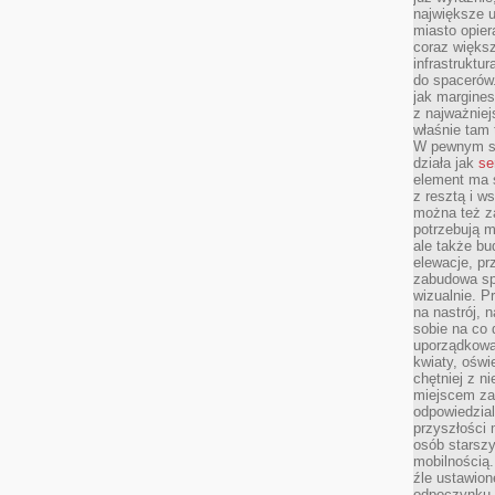
największe ul
miasto opier
coraz większ
infrastruktu
do spacerów.
jak margines
z najważniej
właśnie tam
W pewnym se
działa jak
se
element ma s
z resztą i w
można też z
potrzebują m
ale także b
elewacje, p
zabudowa sp
wizualnie. 
na nastrój, 
sobie na co 
uporządkowan
kwiaty, oświ
chętniej z ni
miejscem za
odpowiedzial
przyszłości 
osób starszy
mobilnością.
źle ustawion
odpoczynku to