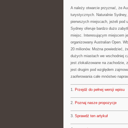
A należy otwarcie przyznać, że Au
turystycznych. Naturalnie Sydney
pierwszych miejscach, jeżeli pod
Sydney oferuje bardzo dużo zabytk
miejsc. Interesującym miejscem je
organizowany Australian Open. Wbr
20 milionów. Można powiedzieć, 
dużych miastach we wschodniej czę
jest zlokalizowane na zachodzie,
jest drugim pod względem zajmowa
zaoferowania całe mnóstwo napra
1.
Przejdź do pełnej wersji wpisu
2.
Poznaj nasze propozycje
3.
Sprawdź ten artykuł