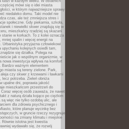
a ludzi w każdym wieku. W ostatnich
 częściej mówi się o idei miasta
egłości, w którym najważniejsze sprawy
ić niedaleko domu. Taki model nie
dza czas, ale też zmniejsza stres i
acje społeczne. Gdy piekarnia, szkoła,
stanek i niewielki skwer znajdują się w
eru, mieszkańcy rzadziej są skazani
 stanie w korkach. To z kolei oznacza
 mniej spalin i więcej energii na
. Urbanistyka przyjazna człowiekowi
a upychaniu kolejnych osiedli tam,
 znajdzie się działka. Polega na
mieście jak o wspólnym organizmie, w
a nowa inwestycja wpływa na komfort
zi. Bardzo ważnym elementem
 miasta są tereny zielone. Park,
aleja czy skwer z krzewami i ławkami
s, lecz potrzeba. Zieleń obniża
w upalne dni, poprawia jakość
daje mieszkańcom przestrzeń do
 Coraz więcej osób zauważa, że nawet
ntakt z naturą działa kojąco po ciężkim
 są więc nie tylko ozdobą ulic, ale
arciem dla zdrowia psychicznego i
Miasto, które planuje wycinkę bez
stępczych, w gruncie rzeczy rezygnuje
porności na zmiany klimatu i miejskie
. Równie istotna jest kwestia
Dawniej wydawało się, że rozwój