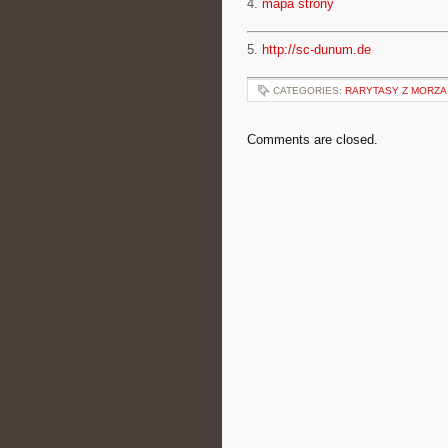
4.
mapa strony
5.
http://sc-dunum.de
CATEGORIES:
RARYTASY Z MORZA
Comments are closed.