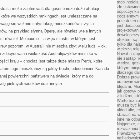
mobilnością.
źle ustawion
stralia może zaoferować dla gości bardzo dużo atrakcji
odpoczynku to
, które we wszystkich rankingach jest umieszczane na
codziennym 
przestrzeń n
 uwagę się weźmie satysfakcję mieszkańców z życia.
jest dodatki
projektowani
ów, na przykład słynną Operę, ale również wiele innych
deweloperzy
st również Melbourne – a więc miasto, w którym jest
efektem są m
tylko dla na
ew pozorom, w Australii nie mieszka zbyt wielu ludzi – ok.
większą rolę
że zdecydowana większość Australijczyków mieszka w
Nawet najle
nie zastąpi
ści kraju – chociaż jest także duże miasto Perth, które
wiedzą, gdzi
którym miejs
 zatem jego mieszkańcy są jakby trochę odosobnieni.|Kanada
dlaczego da
nej powierzchni państwem na świecie, który ma do
Dobrze prow
uratować wi
wdę pięknych widoków oraz innych
błędami. Mia
jak gotowy 
z ludźmi, kt
Warto też za
muszą być i
układ ulic, 
stawiać na w
inne na odb
Najgorsze, c
rozwiązania 
Prawdziwy r
naśladownic