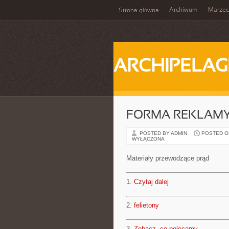
Archiwum
Marzec
Strona główna
ARCHIPELAG
FORMA REKLAM
POSTED BY ADMIN
POSTED ON 
WYŁĄCZONA
Materiały przewodzące prąd
1.
Czytaj dalej
2.
felietony
3.
Zobacz, co polecamy