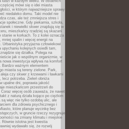
a ludzi w każdym wieku. W ostatnich
 częściej mówi się o idei miasta
egłości, w którym najważniejsze sprawy
ić niedaleko domu. Taki model nie
dza czas, ale też zmniejsza stres i
acje społeczne. Gdy piekarnia, szkoła,
stanek i niewielki skwer znajdują się w
eru, mieszkańcy rzadziej są skazani
 stanie w korkach. To z kolei oznacza
 mniej spalin i więcej energii na
. Urbanistyka przyjazna człowiekowi
a upychaniu kolejnych osiedli tam,
 znajdzie się działka. Polega na
mieście jak o wspólnym organizmie, w
a nowa inwestycja wpływa na komfort
zi. Bardzo ważnym elementem
 miasta są tereny zielone. Park,
aleja czy skwer z krzewami i ławkami
s, lecz potrzeba. Zieleń obniża
w upalne dni, poprawia jakość
daje mieszkańcom przestrzeń do
 Coraz więcej osób zauważa, że nawet
ntakt z naturą działa kojąco po ciężkim
 są więc nie tylko ozdobą ulic, ale
arciem dla zdrowia psychicznego i
Miasto, które planuje wycinkę bez
stępczych, w gruncie rzeczy rezygnuje
porności na zmiany klimatu i miejskie
. Równie istotna jest kwestia
Dawniej wydawało się, że rozwój