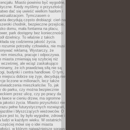
tencjału. Miasto powinno być wygodne,
ntyczne. Kiedy myślimy o przyszłości
 łatwo dać się uwieść wielkim hasłom i
wizualizacjom. Tymczasem o
sta decydują często drobiazgi: cień na
szeroki chodnik, bezpieczne przejście,
lisko domu, mała fontanna na placu,
ower, park dostępny bez konieczności
ół dzielnicy. To właśnie z takich
łada się codzienna jakość życia.
e rozumie potrzeby człowieka, nie musi
konywać reklamą. Wystarczy, że
 nim mieszka, pracuje i odpoczywa.
miasta zmieniają się szybciej niż
 wcześniej, ale wciąż zaskakująco
inamy, że ich prawdziwą siłą nie są
ogi, budynki i centra handlowe. O tym,
miejscu dobrze się żyje, decydują nie
ycje liczone w milionach, lecz także
oświadczenia mieszkańców. To, jak
 do parku, czy można bezpiecznie
ieckiem przez ulicę, czy po pracy da
a ławce w cieniu drzew, ma ogromne
a jakości życia. Miasto przyszłości nie
razu pełne futurystycznych rozwiązań,
pojazdów i błyszczących wieżowców. O
jsze jest to, by było wygodne, zdrowe i
a ludzi w każdym wieku. W ostatnich
 częściej mówi się o idei miasta
egłości, w którym najważniejsze sprawy