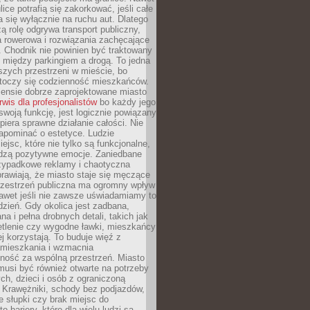
ice potrafią się zakorkować, jeśli całe
a się wyłącznie na ruchu aut. Dlatego
ą rolę odgrywa transport publiczny,
ra rowerowa i rozwiązania zachęcające
 Chodnik nie powinien być traktowany
 między parkingiem a drogą. To jedna
szych przestrzeni w mieście, bo
 toczy się codzienność mieszkańców.
nsie dobrze zaprojektowane miasto
rwis dla profesjonalistów
bo każdy jego
woją funkcję, jest logicznie powiązany
spiera sprawne działanie całości. Nie
apominać o estetyce. Ludzie
iejsc, które nie tylko są funkcjonalne,
udzą pozytywne emocje. Zaniedbane
rzypadkowe reklamy i chaotyczna
rawiają, że miasto staje się męczące
Przestrzeń publiczna ma ogromny wpływ
nawet jeśli nie zawsze uświadamiamy to
dzień. Gdy okolica jest zadbana,
a i pełna drobnych detali, takich jak
etlenie czy wygodne ławki, mieszkańcy
ej korzystają. To buduje więź z
mieszkania i wzmacnia
ność za wspólną przestrzeń. Miasto
musi być również otwarte na potrzeby
ch, dzieci i osób z ograniczoną
 Krawężniki, schody bez podjazdów,
e słupki czy brak miejsc do
 bariery, które dla wielu ludzi są