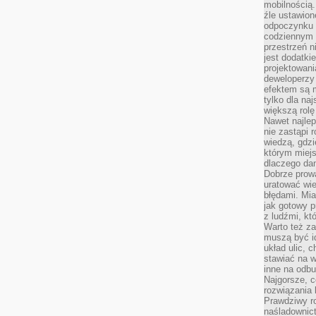
mobilnością.
źle ustawion
odpoczynku to
codziennym 
przestrzeń n
jest dodatki
projektowani
deweloperzy
efektem są m
tylko dla na
większą rolę
Nawet najle
nie zastąpi
wiedzą, gdzi
którym miejs
dlaczego da
Dobrze prow
uratować wi
błędami. Mia
jak gotowy 
z ludźmi, kt
Warto też za
muszą być i
układ ulic, 
stawiać na w
inne na odb
Najgorsze, c
rozwiązania 
Prawdziwy r
naśladownic