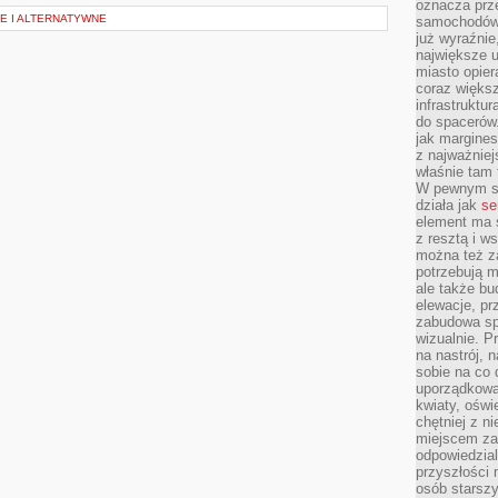
oznacza prz
E I ALTERNATYWNE
samochodów 
już wyraźnie
największe ul
miasto opier
coraz większ
infrastruktu
do spacerów.
jak margines
z najważniej
właśnie tam
W pewnym se
działa jak
se
element ma s
z resztą i w
można też z
potrzebują m
ale także b
elewacje, p
zabudowa sp
wizualnie. 
na nastrój, 
sobie na co 
uporządkowan
kwiaty, oświ
chętniej z ni
miejscem za
odpowiedzial
przyszłości 
osób starszy