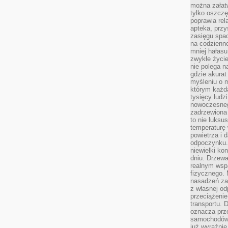
można załatw
tylko oszczę
poprawia rel
apteka, przy
zasięgu spac
na codzienne
mniej hałasu,
zwykłe życie
nie polega n
gdzie akurat
myśleniu o 
którym każd
tysięcy lud
nowoczesnego
zadrzewiona 
to nie luksu
temperaturę 
powietrza i 
odpoczynku.
niewielki ko
dniu. Drzewa
realnym wsp
fizycznego. 
nasadzeń za
z własnej od
przeciążenie
transportu. 
oznacza prz
samochodów 
już wyraźnie