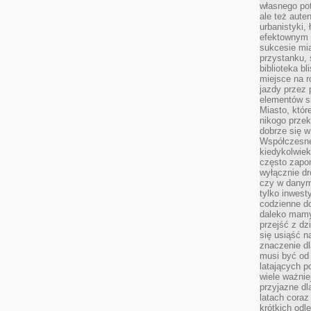
własnego po
ale też aute
urbanistyki,
efektownym 
sukcesie mia
przystanku, 
biblioteka b
miejsce na r
jazdy przez p
elementów sk
Miasto, któr
nikogo prze
dobrze się w
Współczesne 
kiedykolwiek
często zapom
wyłącznie dr
czy w danym 
tylko inwest
codzienne d
daleko mamy
przejść z dz
się usiąść n
znaczenie dl
musi być od 
latających 
wiele ważnie
przyjazne dl
latach coraz
krótkich odl