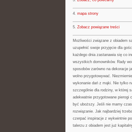
4.
mapa strony
5.
Zobacz powiązane treści
Możliwości związane z obiadem s
uzupełnić swoje przyjęcie dla goś
każdego dnia zastanawia się co i
wszystkich domowników. Rady wolno
sposobów zarówno na dekoracje ja
wolno przygotowywać. Niezmiernie
wykonanie dań z mąki. Nie tylko n
szczególnie dla rodziny, w której
adekwatnie przygotowane pierogi 
być uboższy. Jeśli nie mamy czas
rozwiązanie. Jak najbardziej trzeb
czerpać inspiracje z wykwintnie 
talerzu z obiadem jest już kapita