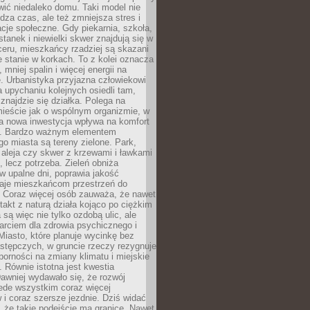
ić niedaleko domu. Taki model nie
dza czas, ale też zmniejsza stres i
acje społeczne. Gdy piekarnia, szkoła,
stanek i niewielki skwer znajdują się w
eru, mieszkańcy rzadziej są skazani
 stanie w korkach. To z kolei oznacza
 mniej spalin i więcej energii na
. Urbanistyka przyjazna człowiekowi
a upychaniu kolejnych osiedli tam,
 znajdzie się działka. Polega na
mieście jak o wspólnym organizmie, w
a nowa inwestycja wpływa na komfort
zi. Bardzo ważnym elementem
 miasta są tereny zielone. Park,
aleja czy skwer z krzewami i ławkami
s, lecz potrzeba. Zieleń obniża
w upalne dni, poprawia jakość
daje mieszkańcom przestrzeń do
 Coraz więcej osób zauważa, że nawet
ntakt z naturą działa kojąco po ciężkim
 są więc nie tylko ozdobą ulic, ale
arciem dla zdrowia psychicznego i
Miasto, które planuje wycinkę bez
stępczych, w gruncie rzeczy rezygnuje
porności na zmiany klimatu i miejskie
. Równie istotna jest kwestia
Dawniej wydawało się, że rozwój
ede wszystkim coraz więcej
i coraz szersze jezdnie. Dziś widać
, że takie podejście ma granice. Nawet