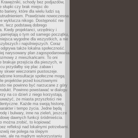
 Krawężniki, schody bez podjazdów,
e słupki czy brak miejsc do
 bariery, które dla wielu ludzi są
utrudnieniem. Prawdziwie nowoczesna
ie wyklucza nikogo. Dostępność nie
em, lecz podstawą dobrego
a. Kiedy projektanci, urzędnicy i
 pamiętają o tym od samego początku,
iejsca wygodne dla wszystkich, a nie
jszybszych i najsilniejszych. Coraz
 odgrywa także lokalna społeczność.
piej narysowany plan zagospodarowania
 rozmowy z mieszkańcami. To oni
e brakuje przejścia dla pieszych, w
cu przydałby się plac zabaw i
ny skwer wieczorami pustoszeje.
adzone konsultacje społeczne mogą
ele projektów przed kosztownymi
sto nie powinno być narzucane z góry
produkt. Powinno powstawać w dialogu
órzy na co dzień z niego korzystają.
uważyć, że miasta przyszłości nie
dentyczne. Każde ma swoją historię,
charakter i tempo życia. Jedne będą
odę i bulwary, inne na zieleń, jeszcze
udowę dawnych funkcji śródmieścia.
o można zrobić, to kopiować
bez refleksji nad lokalnymi potrzebami.
ozwój nie polega na ślepym
twie, ale na mądrym wykorzystaniu