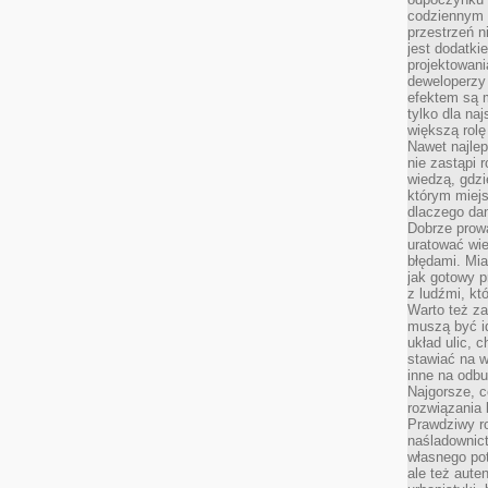
codziennym 
przestrzeń n
jest dodatki
projektowani
deweloperzy
efektem są m
tylko dla na
większą rolę
Nawet najle
nie zastąpi
wiedzą, gdzi
którym miejs
dlaczego da
Dobrze prow
uratować wi
błędami. Mia
jak gotowy 
z ludźmi, kt
Warto też za
muszą być i
układ ulic, 
stawiać na w
inne na odb
Najgorsze, c
rozwiązania 
Prawdziwy r
naśladownic
własnego po
ale też aute