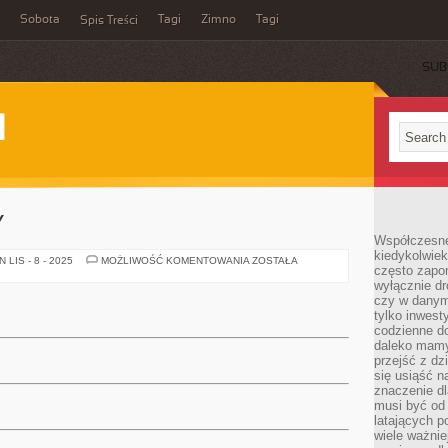
Sobota
Tagi
Zimno
Tagi
Spis Treści
SUB
I
Y
Współczesne 
kiedykolwiek
FORMA
LIS - 8 - 2025
MOŻLIWOŚĆ KOMENTOWANIA
ZOSTAŁA
często zapom
REKLAMY
wyłącznie dr
czy w danym 
tylko inwest
codzienne d
daleko mamy
przejść z dz
się usiąść n
znaczenie dl
musi być od 
latających 
wiele ważnie