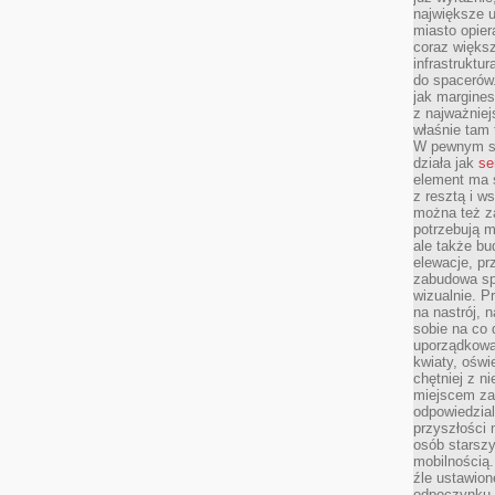
największe ul
miasto opier
coraz większ
infrastruktu
do spacerów.
jak margines
z najważniej
właśnie tam
W pewnym se
działa jak
se
element ma s
z resztą i w
można też z
potrzebują m
ale także b
elewacje, p
zabudowa sp
wizualnie. 
na nastrój, 
sobie na co 
uporządkowan
kwiaty, oświ
chętniej z ni
miejscem za
odpowiedzial
przyszłości 
osób starszy
mobilnością.
źle ustawion
odpoczynku to