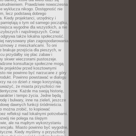
utrudnieniem. Prawdziwie nowoczesna
ie wyklucza nikogo. Dostępność nie
em, lecz podstawą dobrego
a. Kiedy projektanci, urzędnicy i
 pamiętają o tym od samego początku,
iejsca wygodne dla wszystkich, a nie
jszybszych i najsilniejszych. Coraz
 odgrywa także lokalna społeczność.
piej narysowany plan zagospodarowania
 rozmowy z mieszkańcami. To oni
e brakuje przejścia dla pieszych, w
cu przydałby się plac zabaw i
ny skwer wieczorami pustoszeje.
adzone konsultacje społeczne mogą
ele projektów przed kosztownymi
sto nie powinno być narzucane z góry
produkt. Powinno powstawać w dialogu
órzy na co dzień z niego korzystają.
uważyć, że miasta przyszłości nie
dentyczne. Każde ma swoją historię,
charakter i tempo życia. Jedne będą
odę i bulwary, inne na zieleń, jeszcze
udowę dawnych funkcji śródmieścia.
o można zrobić, to kopiować
bez refleksji nad lokalnymi potrzebami.
ozwój nie polega na ślepym
twie, ale na mądrym wykorzystaniu
tencjału. Miasto powinno być wygodne,
ntyczne. Kiedy myślimy o przyszłości