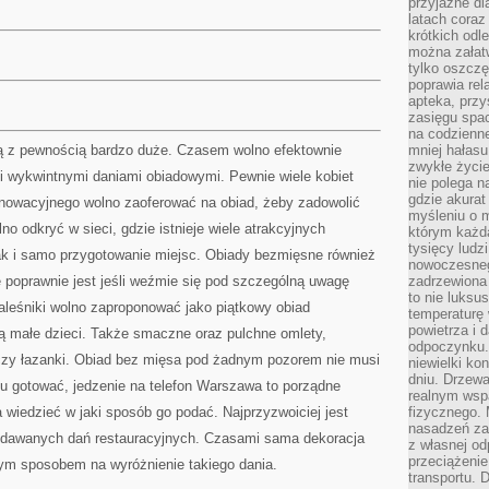
przyjazne dl
latach coraz
krótkich odl
można załatw
tylko oszczę
poprawia rel
apteka, przy
zasięgu spac
na codzienne
ą z pewnością bardzo duże. Czasem wolno efektownie
mniej hałasu,
zwykłe życie
ci wykwintnymi daniami obiadowymi. Pewnie wiele kobiet
nie polega n
gdzie akurat
nnowacyjnego wolno zaoferować na obiad, żeby zadowolić
myśleniu o 
 odkryć w sieci, gdzie istnieje wiele atrakcyjnych
którym każd
tysięcy lud
k i samo przygotowanie miejsc. Obiady bezmięsne również
nowoczesnego
 poprawnie jest jeśli weźmie się pod szczególną uwagę
zadrzewiona 
to nie luksu
aleśniki wolno zaproponować jako piątkowy obiad
temperaturę 
powietrza i 
 są małe dzieci. Także smaczne oraz pulchne omlety,
odpoczynku.
czy łazanki. Obiad bez mięsa pod żadnym pozorem nie musi
niewielki ko
dniu. Drzewa
u gotować, jedzenie na telefon Warszawa to porządne
realnym wsp
a wiedzieć w jaki sposób go podać. Najprzyzwoiciej jest
fizycznego. 
nasadzeń za
podawanych dań restauracyjnych. Czasami sama dekoracja
z własnej od
przeciążenie
lnym sposobem na wyróżnienie takiego dania.
transportu. 