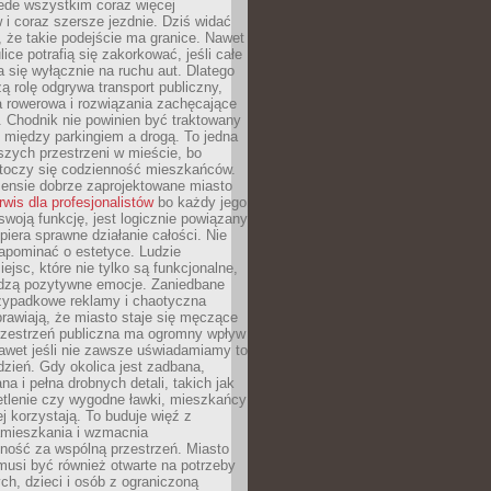
ede wszystkim coraz więcej
i coraz szersze jezdnie. Dziś widać
, że takie podejście ma granice. Nawet
ice potrafią się zakorkować, jeśli całe
a się wyłącznie na ruchu aut. Dlatego
ą rolę odgrywa transport publiczny,
ra rowerowa i rozwiązania zachęcające
 Chodnik nie powinien być traktowany
 między parkingiem a drogą. To jedna
szych przestrzeni w mieście, bo
 toczy się codzienność mieszkańców.
nsie dobrze zaprojektowane miasto
rwis dla profesjonalistów
bo każdy jego
woją funkcję, jest logicznie powiązany
spiera sprawne działanie całości. Nie
apominać o estetyce. Ludzie
iejsc, które nie tylko są funkcjonalne,
udzą pozytywne emocje. Zaniedbane
rzypadkowe reklamy i chaotyczna
rawiają, że miasto staje się męczące
Przestrzeń publiczna ma ogromny wpływ
nawet jeśli nie zawsze uświadamiamy to
dzień. Gdy okolica jest zadbana,
a i pełna drobnych detali, takich jak
etlenie czy wygodne ławki, mieszkańcy
ej korzystają. To buduje więź z
mieszkania i wzmacnia
ność za wspólną przestrzeń. Miasto
musi być również otwarte na potrzeby
ch, dzieci i osób z ograniczoną