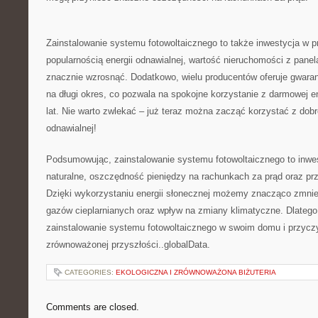
Zainstalowanie systemu⁣ fotowoltaicznego ​to także inwestycja⁣ w 
popularnością energii odnawialnej, wartość⁤ nieruchomości⁤ z ‍pan
znacznie‍ wzrosnąć. Dodatkowo, wielu producentów ‌oferuje gwarancj
na długi okres, co ‍pozwala na ‍spokojne ⁣korzystanie z‌ darmowej en
lat. Nie⁣ warto zwlekać – ​już teraz można zacząć ​korzystać z dobr
odnawialnej!
Podsumowując, zainstalowanie ⁤systemu fotowoltaicznego⁣ to inwe
naturalne,​ oszczędność ‍pieniędzy na rachunkach za prąd oraz⁤ pr
⁢Dzięki wykorzystaniu energii słonecznej możemy znacząco zmni
gazów cieplarnianych ⁢oraz ‌wpływ na zmiany klimatyczne. Dlateg
zainstalowanie systemu⁣ fotowoltaicznego w swoim domu i ‍przycz
zrównoważonej ⁣przyszłości..globalData.
CATEGORIES:
EKOLOGICZNA I ZRÓWNOWAŻONA BIŻUTERIA
Comments are closed.