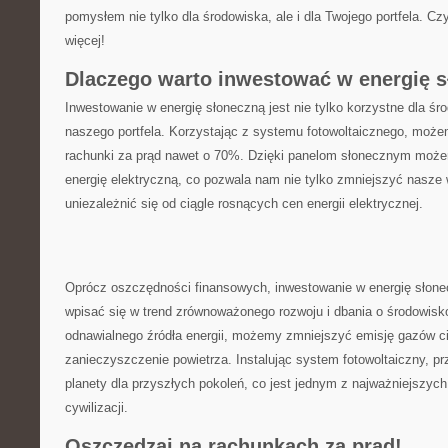
pomysłem ⁣nie tylko ⁤dla środowiska, ⁤ale i dla Twojego portfela. Cz
więcej!
Dlaczego warto⁤ inwestować ‍w energię 
Inwestowanie ⁣w energię słoneczną jest nie‍ tylko‍ korzystne dla śro
naszego‌ portfela. Korzystając z systemu fotowoltaicznego, moż
rachunki⁢ za prąd nawet o‍ 70%. Dzięki panelom słonecznym moż
energię elektryczną, co‌ pozwala nam nie tylko zmniejszyć⁤ nasze w
uniezależnić ​się‍ od ciągle rosnących cen energii elektrycznej.
Oprócz oszczędności ‍finansowych, inwestowanie ​w energię słon
wpisać⁣ się‌ w trend ⁣zrównoważonego rozwoju⁤ i ​dbania ‍o środowis
⁢odnawialnego źródła energii, możemy zmniejszyć ⁤emisję gazów‍ c
zanieczyszczenie powietrza. ⁣Instalując system ⁢fotowoltaiczny, 
planety dla przyszłych⁣ pokoleń, co jest jednym⁣ z najważniejszych
‌cywilizacji.
Oszczędzaj na​ rachunkach⁢ za prąd!