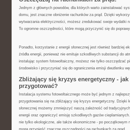
Jednym z głównych ⁤powodów, ​dla których warto zainstalować sys
domu, jest ⁢znaczne ‌obniżenie rachunków za prąd. Dzięki wykorzys
wytwarzania elektryczności, możesz zredukować​ swoje wydatki ​n
To ogromne oszczędności, które mogą‍ przyczynić się ​do‌ popraw
Ponadto, korzystanie z energii słonecznej ‌jest również bardziej ‍ek
źródła energii, ponieważ nie emituje szkodliwych substancji⁣ do at
instalując system⁤ fotowoltaiczny, możesz nie tylko ​oszczędzać ​p
środowisko i⁢ przyczyniać‌ się do ograniczenia⁤ emisji‌ dwutlenku wę
Zbliżający ‌się⁢ kryzys energetyczny ⁢- jak​
przygotować?
Instalacja systemu ⁢fotowoltaicznego‍ może być jednym z najlep
przygotowania‌ się na zbliżający się kryzys energetyczny. ​Dzięki ⁢
słonecznej⁤ możemy zmniejszyć ⁢naszą zależność od tradycyjnych,
energii⁢ oraz ograniczyć emisję szkodliwych gazów cieplarnianych
⁤nie tylko ekologiczne, ‍ale‌ także‌ ekonomiczne -⁢ po początkowym‍
mogą przynieść znaczne oszczędności⁤ na rachunkach za prąd.