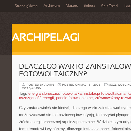
Archiwum
Marzec
Sobota
Tagi
Strona główna
Spis Treści
ARCHIPELAGI
DLACZEGO WARTO ZAINSTALOW
FOTOWOLTAICZNY?
POSTED BY ADMIN
POSTED ON MAJ - 8 - 2025
MOŻLIWOŚĆ K
WYŁĄCZONA
Tagi:
energia słoneczna
,
fotowoltaika
,
instalacja fotowoltaiczna
,
k
oszczędność energii
,
panele fotowoltaiczne
,
zrównoważony rozwó
Czy⁢ zastanawiałeś‌ się kiedyś,​ dlaczego ⁣warto zainstalować​ sys
może wydawać się to kosztowną inwestycją, to korzyści płynące⁣ 
źródła ​energii ‌słonecznej ⁤są⁤ niezaprzeczalne. W dzisiejszym‍ artyk
temu tematowi i wyjaśnimy,‍ dlaczego⁢ instalacja paneli fotowolta