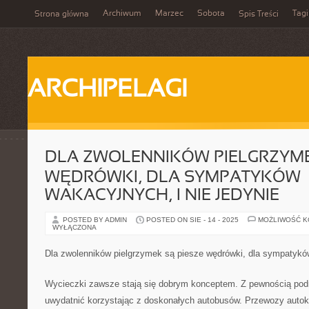
Archiwum
Marzec
Sobota
Tagi
Strona główna
Spis Treści
ARCHIPELAGI
DLA ZWOLENNIKÓW PIELGRZYME
WĘDRÓWKI, DLA SYMPATYKÓW
WAKACYJNYCH, I NIE JEDYNIE
POSTED BY ADMIN
POSTED ON SIE - 14 - 2025
MOŻLIWOŚĆ 
WYŁĄCZONA
Dla zwolenników pielgrzymek są piesze wędrówki, dla sympatyków
Wycieczki zawsze stają się dobrym konceptem. Z pewnością po
uwydatnić korzystając z doskonałych autobusów. Przewozy autok