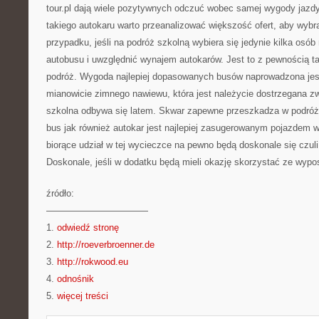
tour.pl dają wiele pozytywnych odczuć wobec samej wygody jazd
takiego autokaru warto przeanalizować większość ofert, aby wyb
przypadku, jeśli na podróż szkolną wybiera się jedynie kilka os
autobusu i uwzględnić wynajem autokarów. Jest to z pewnością t
podróż. Wygoda najlepiej dopasowanych busów naprowadzona jes
mianowicie zimnego nawiewu, która jest należycie dostrzegana z
szkolna odbywa się latem. Skwar zapewne przeszkadza w podróż
bus jak również autokar jest najlepiej zasugerowanym pojazdem 
biorące udział w tej wycieczce na pewno będą doskonale się czuli
Doskonale, jeśli w dodatku będą mieli okazję skorzystać ze wypo
źródło:
———————————
1.
odwiedź stronę
2.
http://roeverbroenner.de
3.
http://rokwood.eu
4.
odnośnik
5.
więcej treści