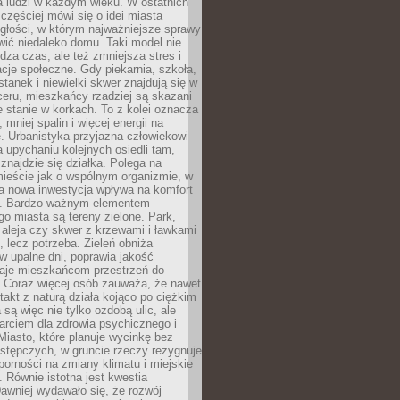
a ludzi w każdym wieku. W ostatnich
 częściej mówi się o idei miasta
egłości, w którym najważniejsze sprawy
ić niedaleko domu. Taki model nie
dza czas, ale też zmniejsza stres i
acje społeczne. Gdy piekarnia, szkoła,
stanek i niewielki skwer znajdują się w
eru, mieszkańcy rzadziej są skazani
 stanie w korkach. To z kolei oznacza
 mniej spalin i więcej energii na
. Urbanistyka przyjazna człowiekowi
a upychaniu kolejnych osiedli tam,
 znajdzie się działka. Polega na
mieście jak o wspólnym organizmie, w
a nowa inwestycja wpływa na komfort
zi. Bardzo ważnym elementem
 miasta są tereny zielone. Park,
aleja czy skwer z krzewami i ławkami
s, lecz potrzeba. Zieleń obniża
w upalne dni, poprawia jakość
daje mieszkańcom przestrzeń do
 Coraz więcej osób zauważa, że nawet
ntakt z naturą działa kojąco po ciężkim
 są więc nie tylko ozdobą ulic, ale
arciem dla zdrowia psychicznego i
Miasto, które planuje wycinkę bez
stępczych, w gruncie rzeczy rezygnuje
porności na zmiany klimatu i miejskie
. Równie istotna jest kwestia
Dawniej wydawało się, że rozwój