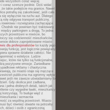
ede wszystkim coraz więcej
i coraz szersze jezdnie. Dziś widać
, że takie podejście ma granice. Nawet
ice potrafią się zakorkować, jeśli całe
a się wyłącznie na ruchu aut. Dlatego
ą rolę odgrywa transport publiczny,
ra rowerowa i rozwiązania zachęcające
 Chodnik nie powinien być traktowany
 między parkingiem a drogą. To jedna
szych przestrzeni w mieście, bo
 toczy się codzienność mieszkańców.
nsie dobrze zaprojektowane miasto
rwis dla profesjonalistów
bo każdy jego
woją funkcję, jest logicznie powiązany
spiera sprawne działanie całości. Nie
apominać o estetyce. Ludzie
iejsc, które nie tylko są funkcjonalne,
udzą pozytywne emocje. Zaniedbane
rzypadkowe reklamy i chaotyczna
rawiają, że miasto staje się męczące
Przestrzeń publiczna ma ogromny wpływ
nawet jeśli nie zawsze uświadamiamy to
dzień. Gdy okolica jest zadbana,
a i pełna drobnych detali, takich jak
etlenie czy wygodne ławki, mieszkańcy
ej korzystają. To buduje więź z
mieszkania i wzmacnia
ność za wspólną przestrzeń. Miasto
musi być również otwarte na potrzeby
ch, dzieci i osób z ograniczoną