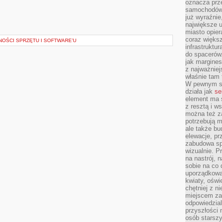
oznacza prz
samochodów 
już wyraźnie
największe ul
miasto opier
coraz większ
NOŚCI SPRZĘTU I SOFTWARE’U
infrastruktu
do spacerów.
jak margines
z najważniej
właśnie tam
W pewnym se
działa jak
se
element ma s
z resztą i w
można też z
potrzebują m
ale także b
elewacje, p
zabudowa sp
wizualnie. 
na nastrój, 
sobie na co 
uporządkowan
kwiaty, oświ
chętniej z ni
miejscem za
odpowiedzial
przyszłości 
osób starszy