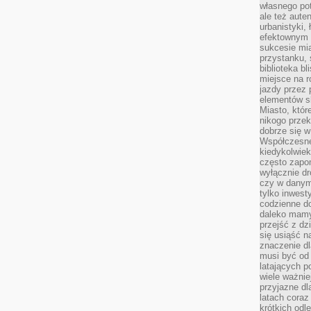
własnego po
ale też aute
urbanistyki,
efektownym 
sukcesie mia
przystanku, 
biblioteka b
miejsce na r
jazdy przez p
elementów sk
Miasto, któr
nikogo prze
dobrze się w
Współczesne 
kiedykolwiek
często zapom
wyłącznie dr
czy w danym 
tylko inwest
codzienne d
daleko mamy
przejść z dz
się usiąść n
znaczenie dl
musi być od 
latających 
wiele ważnie
przyjazne dl
latach coraz
krótkich odl