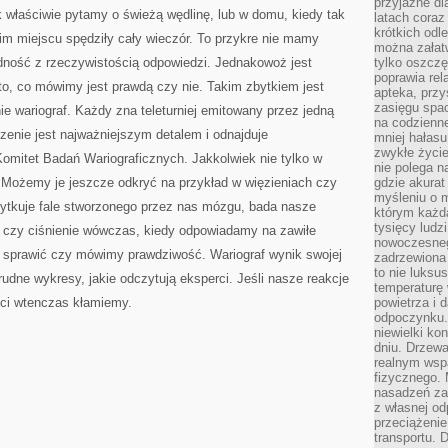
przyjazne dl
ak właściwie pytamy o świeżą wędlinę, lub w domu, kiedy tak
latach coraz
krótkich odl
im miejscu spędziły cały wieczór. To przykre nie mamy
można załatw
ność z rzeczywistością odpowiedzi. Jednakowoż jest
tylko oszczę
poprawia rel
to, co mówimy jest prawdą czy nie. Takim zbytkiem jest
apteka, przy
zasięgu spac
 wariograf. Każdy zna teleturniej emitowany przez jedną
na codzienne
dzenie jest najważniejszym detalem i odnajduje
mniej hałasu,
zwykłe życie
Komitet Badań Wariograficznych. Jakkolwiek nie tylko w
nie polega n
. Możemy je jeszcze odkryć na przykład w więzieniach czy
gdzie akurat
myśleniu o 
żytkuje fale stworzonego przez nas mózgu, bada nasze
którym każd
tysięcy lud
, czy ciśnienie wówczas, kiedy odpowiadamy na zawiłe
nowoczesnego
ce sprawić czy mówimy prawdziwość. Wariograf wynik swojej
zadrzewiona 
to nie luksu
rudne wykresy, jakie odczytują eksperci. Jeśli nasze reakcje
temperaturę 
ści wtenczas kłamiemy.
powietrza i 
odpoczynku.
niewielki ko
dniu. Drzewa
realnym wsp
fizycznego. 
nasadzeń za
z własnej od
przeciążenie
transportu. 