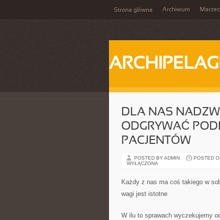
Archiwum
Marzec
Strona główna
ARCHIPELAG
DLA NAS NADZW
ODGRYWAĆ PODE
PACJENTÓW
POSTED BY ADMIN
POSTED ON 
WYŁĄCZONA
Każdy z nas ma coś takiego w sobi
wagi jest istotne
W ilu to sprawach wyczekujemy o