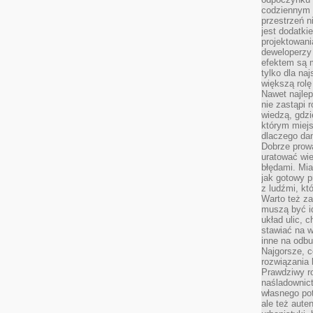
codziennym 
przestrzeń n
jest dodatki
projektowani
deweloperzy
efektem są m
tylko dla na
większą rolę
Nawet najle
nie zastąpi
wiedzą, gdzi
którym miejs
dlaczego da
Dobrze prow
uratować wi
błędami. Mia
jak gotowy 
z ludźmi, kt
Warto też za
muszą być i
układ ulic, 
stawiać na w
inne na odb
Najgorsze, c
rozwiązania 
Prawdziwy r
naśladownic
własnego po
ale też aute