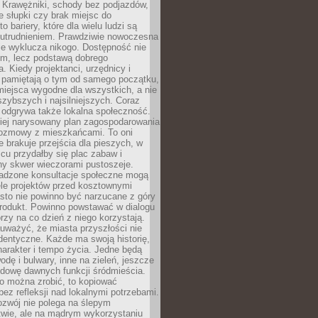
 Krawężniki, schody bez podjazdów,
e słupki czy brak miejsc do
 bariery, które dla wielu ludzi są
utrudnieniem. Prawdziwie nowoczesna
ie wyklucza nikogo. Dostępność nie
em, lecz podstawą dobrego
a. Kiedy projektanci, urzędnicy i
 pamiętają o tym od samego początku,
iejsca wygodne dla wszystkich, a nie
jszybszych i najsilniejszych. Coraz
 odgrywa także lokalna społeczność.
piej narysowany plan zagospodarowania
 rozmowy z mieszkańcami. To oni
e brakuje przejścia dla pieszych, w
cu przydałby się plac zabaw i
ny skwer wieczorami pustoszeje.
adzone konsultacje społeczne mogą
ele projektów przed kosztownymi
sto nie powinno być narzucane z góry
produkt. Powinno powstawać w dialogu
órzy na co dzień z niego korzystają.
uważyć, że miasta przyszłości nie
dentyczne. Każde ma swoją historię,
charakter i tempo życia. Jedne będą
odę i bulwary, inne na zieleń, jeszcze
udowę dawnych funkcji śródmieścia.
o można zrobić, to kopiować
bez refleksji nad lokalnymi potrzebami.
ozwój nie polega na ślepym
twie, ale na mądrym wykorzystaniu