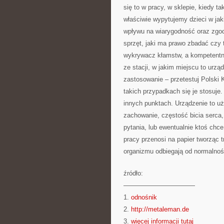
się to w pracy, w sklepie, kiedy t
właściwie wypytujemy dzieci w jak
wpływu na wiarygodność oraz zgod
sprzęt, jaki ma prawo zbadać czy 
wykrywacz kłamstw, a kompetentnie
ze stacji, w jakim miejscu to urzą
zastosowanie – przetestuj Polski 
takich przypadkach się je stosuje
innych punktach. Urządzenie to u
zachowanie, częstość bicia serca
pytania, lub ewentualnie ktoś ch
pracy przenosi na papier tworząc t
organizmu odbiegają od normalno
źródło:
———————————
1.
odnośnik
2.
http://metaleman.de
3.
więcej informacji tutaj