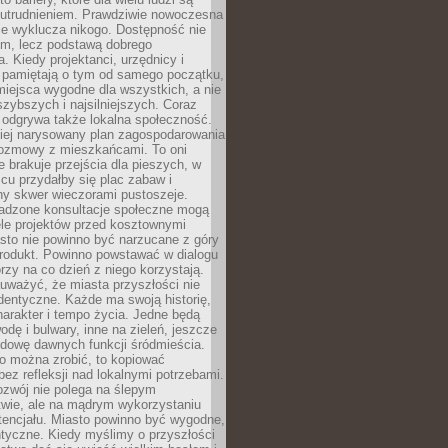
utrudnieniem. Prawdziwie nowoczesna
ie wyklucza nikogo. Dostępność nie
em, lecz podstawą dobrego
a. Kiedy projektanci, urzędnicy i
 pamiętają o tym od samego początku,
iejsca wygodne dla wszystkich, a nie
jszybszych i najsilniejszych. Coraz
 odgrywa także lokalna społeczność.
piej narysowany plan zagospodarowania
 rozmowy z mieszkańcami. To oni
e brakuje przejścia dla pieszych, w
cu przydałby się plac zabaw i
ny skwer wieczorami pustoszeje.
adzone konsultacje społeczne mogą
ele projektów przed kosztownymi
sto nie powinno być narzucane z góry
produkt. Powinno powstawać w dialogu
órzy na co dzień z niego korzystają.
uważyć, że miasta przyszłości nie
dentyczne. Każde ma swoją historię,
charakter i tempo życia. Jedne będą
odę i bulwary, inne na zieleń, jeszcze
udowę dawnych funkcji śródmieścia.
o można zrobić, to kopiować
bez refleksji nad lokalnymi potrzebami.
ozwój nie polega na ślepym
twie, ale na mądrym wykorzystaniu
tencjału. Miasto powinno być wygodne,
ntyczne. Kiedy myślimy o przyszłości