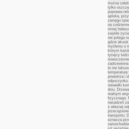
można załatw
tylko oszczę
poprawia rel
apteka, przy
zasięgu spac
na codzienne
mniej hałasu,
zwykłe życie
nie polega n
gdzie akurat
myśleniu o 
którym każd
tysięcy lud
nowoczesnego
zadrzewiona 
to nie luksu
temperaturę 
powietrza i 
odpoczynku.
niewielki ko
dniu. Drzewa
realnym wsp
fizycznego. 
nasadzeń za
z własnej od
przeciążenie
transportu. 
oznacza prz
samochodów 
już wyraźnie