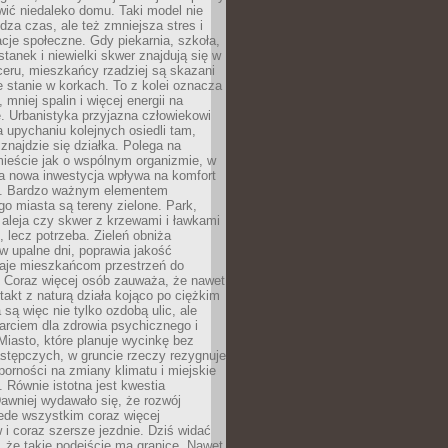
ić niedaleko domu. Taki model nie
dza czas, ale też zmniejsza stres i
acje społeczne. Gdy piekarnia, szkoła,
stanek i niewielki skwer znajdują się w
eru, mieszkańcy rzadziej są skazani
 stanie w korkach. To z kolei oznacza
 mniej spalin i więcej energii na
. Urbanistyka przyjazna człowiekowi
a upychaniu kolejnych osiedli tam,
 znajdzie się działka. Polega na
mieście jak o wspólnym organizmie, w
a nowa inwestycja wpływa na komfort
zi. Bardzo ważnym elementem
 miasta są tereny zielone. Park,
aleja czy skwer z krzewami i ławkami
s, lecz potrzeba. Zieleń obniża
w upalne dni, poprawia jakość
daje mieszkańcom przestrzeń do
 Coraz więcej osób zauważa, że nawet
ntakt z naturą działa kojąco po ciężkim
 są więc nie tylko ozdobą ulic, ale
arciem dla zdrowia psychicznego i
Miasto, które planuje wycinkę bez
stępczych, w gruncie rzeczy rezygnuje
porności na zmiany klimatu i miejskie
. Równie istotna jest kwestia
Dawniej wydawało się, że rozwój
ede wszystkim coraz więcej
i coraz szersze jezdnie. Dziś widać
, że takie podejście ma granice. Nawet