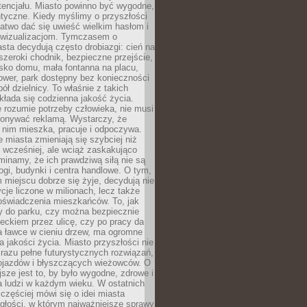
tencjału. Miasto powinno być wygodne,
ntyczne. Kiedy myślimy o przyszłości
 łatwo dać się uwieść wielkim hasłom i
wizualizacjom. Tymczasem o
sta decydują często drobiazgi: cień na
szeroki chodnik, bezpieczne przejście,
lisko domu, mała fontanna na placu,
ower, park dostępny bez konieczności
ół dzielnicy. To właśnie z takich
łada się codzienna jakość życia.
e rozumie potrzeby człowieka, nie musi
konywać reklamą. Wystarczy, że
 nim mieszka, pracuje i odpoczywa.
miasta zmieniają się szybciej niż
 wcześniej, ale wciąż zaskakująco
inamy, że ich prawdziwą siłą nie są
ogi, budynki i centra handlowe. O tym,
miejscu dobrze się żyje, decydują nie
ycje liczone w milionach, lecz także
oświadczenia mieszkańców. To, jak
 do parku, czy można bezpiecznie
ieckiem przez ulicę, czy po pracy da
a ławce w cieniu drzew, ma ogromne
a jakości życia. Miasto przyszłości nie
razu pełne futurystycznych rozwiązań,
pojazdów i błyszczących wieżowców. O
jsze jest to, by było wygodne, zdrowe i
a ludzi w każdym wieku. W ostatnich
 częściej mówi się o idei miasta
egłości, w którym najważniejsze sprawy