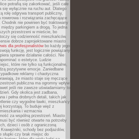
ice potrafią się zakorkować, jeśli całe
a się wyłącznie na ruchu aut. Dlatego
ą rolę odgrywa transport publiczny,
ra rowerowa i rozwiązania zachęcające
 Chodnik nie powinien być traktowany
 między parkingiem a drogą. To jedna
szych przestrzeni w mieście, bo
 toczy się codzienność mieszkańców.
nsie dobrze zaprojektowane miasto
rwis dla profesjonalistów
bo każdy jego
woją funkcję, jest logicznie powiązany
spiera sprawne działanie całości. Nie
apominać o estetyce. Ludzie
iejsc, które nie tylko są funkcjonalne,
udzą pozytywne emocje. Zaniedbane
rzypadkowe reklamy i chaotyczna
rawiają, że miasto staje się męczące
Przestrzeń publiczna ma ogromny wpływ
nawet jeśli nie zawsze uświadamiamy to
dzień. Gdy okolica jest zadbana,
a i pełna drobnych detali, takich jak
etlenie czy wygodne ławki, mieszkańcy
ej korzystają. To buduje więź z
mieszkania i wzmacnia
ność za wspólną przestrzeń. Miasto
musi być również otwarte na potrzeby
ch, dzieci i osób z ograniczoną
 Krawężniki, schody bez podjazdów,
e słupki czy brak miejsc do
 bariery, które dla wielu ludzi są