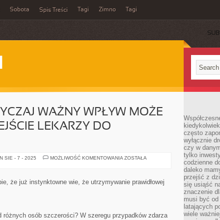
Sobota
Tagi
Zimno
Tagi
Spis Treści
SUB
I
YCZAJ WAŻNY WPŁYW MOŻE
Współczesne 
JŚCIE LEKARZY DO
kiedykolwiek
często zapom
wyłącznie dr
czy w danym 
tylko inwest
DLA
SIE - 7 - 2025
MOŻLIWOŚĆ KOMENTOWANIA
ZOSTAŁA
codzienne d
NAS
NADZWYCZAJ
daleko mamy
WAŻNY
przejść z dz
WPŁYW
e, że już instynktowne wie, że utrzymywanie prawidłowej
się usiąść n
MOŻE
ODGRYWAĆ
znaczenie dl
PODEJŚCIE
musi być od 
LEKARZY
latających 
DO
PACJENTÓW
wiele ważnie
d różnych osób szczerości? W szeregu przypadków zdarza