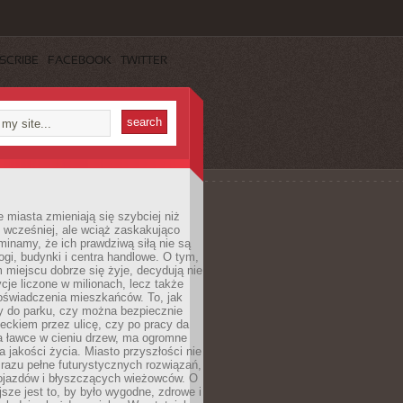
SCRIBE
FACEBOOK
TWITTER
miasta zmieniają się szybciej niż
 wcześniej, ale wciąż zaskakująco
inamy, że ich prawdziwą siłą nie są
ogi, budynki i centra handlowe. O tym,
miejscu dobrze się żyje, decydują nie
ycje liczone w milionach, lecz także
oświadczenia mieszkańców. To, jak
 do parku, czy można bezpiecznie
ieckiem przez ulicę, czy po pracy da
a ławce w cieniu drzew, ma ogromne
a jakości życia. Miasto przyszłości nie
razu pełne futurystycznych rozwiązań,
pojazdów i błyszczących wieżowców. O
jsze jest to, by było wygodne, zdrowe i