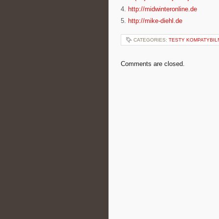
4.
http://midwinteronline.de
5.
http://mike-diehl.de
CATEGORIES:
TESTY KOMPATYBIL
Comments are closed.