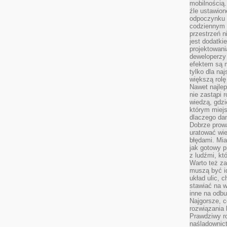
mobilnością.
źle ustawion
odpoczynku to
codziennym 
przestrzeń n
jest dodatki
projektowani
deweloperzy
efektem są m
tylko dla na
większą rolę
Nawet najle
nie zastąpi
wiedzą, gdzi
którym miejs
dlaczego da
Dobrze prow
uratować wi
błędami. Mia
jak gotowy 
z ludźmi, kt
Warto też za
muszą być i
układ ulic, 
stawiać na w
inne na odb
Najgorsze, c
rozwiązania 
Prawdziwy r
naśladownic