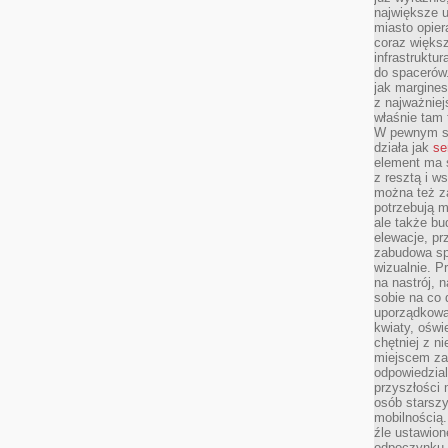
największe ul
miasto opier
coraz większ
infrastruktu
do spacerów.
jak margines
z najważniej
właśnie tam
W pewnym se
działa jak
se
element ma s
z resztą i w
można też z
potrzebują m
ale także b
elewacje, p
zabudowa sp
wizualnie. 
na nastrój, 
sobie na co 
uporządkowan
kwiaty, oświ
chętniej z ni
miejscem za
odpowiedzial
przyszłości 
osób starszy
mobilnością.
źle ustawion
odpoczynku to