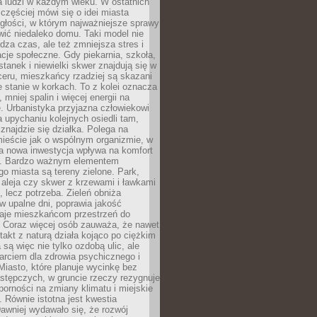
a ludzi w każdym wieku. W ostatnich
 częściej mówi się o idei miasta
egłości, w którym najważniejsze sprawy
ić niedaleko domu. Taki model nie
dza czas, ale też zmniejsza stres i
acje społeczne. Gdy piekarnia, szkoła,
stanek i niewielki skwer znajdują się w
eru, mieszkańcy rzadziej są skazani
 stanie w korkach. To z kolei oznacza
 mniej spalin i więcej energii na
. Urbanistyka przyjazna człowiekowi
a upychaniu kolejnych osiedli tam,
 znajdzie się działka. Polega na
mieście jak o wspólnym organizmie, w
a nowa inwestycja wpływa na komfort
zi. Bardzo ważnym elementem
 miasta są tereny zielone. Park,
aleja czy skwer z krzewami i ławkami
s, lecz potrzeba. Zieleń obniża
w upalne dni, poprawia jakość
daje mieszkańcom przestrzeń do
 Coraz więcej osób zauważa, że nawet
ntakt z naturą działa kojąco po ciężkim
 są więc nie tylko ozdobą ulic, ale
arciem dla zdrowia psychicznego i
Miasto, które planuje wycinkę bez
stępczych, w gruncie rzeczy rezygnuje
porności na zmiany klimatu i miejskie
. Równie istotna jest kwestia
Dawniej wydawało się, że rozwój