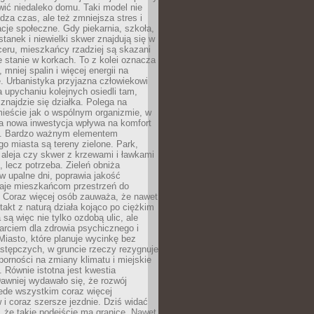
ić niedaleko domu. Taki model nie
dza czas, ale też zmniejsza stres i
acje społeczne. Gdy piekarnia, szkoła,
stanek i niewielki skwer znajdują się w
eru, mieszkańcy rzadziej są skazani
 stanie w korkach. To z kolei oznacza
 mniej spalin i więcej energii na
. Urbanistyka przyjazna człowiekowi
a upychaniu kolejnych osiedli tam,
 znajdzie się działka. Polega na
mieście jak o wspólnym organizmie, w
a nowa inwestycja wpływa na komfort
zi. Bardzo ważnym elementem
 miasta są tereny zielone. Park,
aleja czy skwer z krzewami i ławkami
s, lecz potrzeba. Zieleń obniża
w upalne dni, poprawia jakość
daje mieszkańcom przestrzeń do
 Coraz więcej osób zauważa, że nawet
ntakt z naturą działa kojąco po ciężkim
 są więc nie tylko ozdobą ulic, ale
arciem dla zdrowia psychicznego i
Miasto, które planuje wycinkę bez
stępczych, w gruncie rzeczy rezygnuje
porności na zmiany klimatu i miejskie
. Równie istotna jest kwestia
Dawniej wydawało się, że rozwój
ede wszystkim coraz więcej
i coraz szersze jezdnie. Dziś widać
, że takie podejście ma granice. Nawet