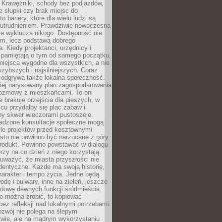
 Krawężniki, schody bez podjazdów,
e słupki czy brak miejsc do
 bariery, które dla wielu ludzi są
utrudnieniem. Prawdziwie nowoczesna
ie wyklucza nikogo. Dostępność nie
em, lecz podstawą dobrego
a. Kiedy projektanci, urzędnicy i
 pamiętają o tym od samego początku,
iejsca wygodne dla wszystkich, a nie
jszybszych i najsilniejszych. Coraz
 odgrywa także lokalna społeczność.
piej narysowany plan zagospodarowania
 rozmowy z mieszkańcami. To oni
e brakuje przejścia dla pieszych, w
cu przydałby się plac zabaw i
ny skwer wieczorami pustoszeje.
adzone konsultacje społeczne mogą
ele projektów przed kosztownymi
sto nie powinno być narzucane z góry
produkt. Powinno powstawać w dialogu
órzy na co dzień z niego korzystają.
uważyć, że miasta przyszłości nie
dentyczne. Każde ma swoją historię,
charakter i tempo życia. Jedne będą
odę i bulwary, inne na zieleń, jeszcze
udowę dawnych funkcji śródmieścia.
o można zrobić, to kopiować
bez refleksji nad lokalnymi potrzebami.
ozwój nie polega na ślepym
twie, ale na mądrym wykorzystaniu