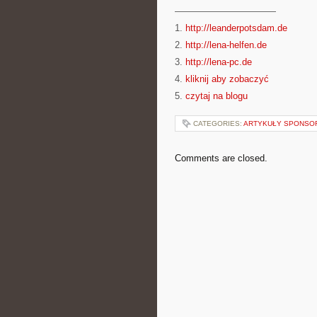
———————————
1.
http://leanderpotsdam.de
2.
http://lena-helfen.de
3.
http://lena-pc.de
4.
kliknij aby zobaczyć
5.
czytaj na blogu
CATEGORIES:
ARTYKUŁY SPONS
Comments are closed.