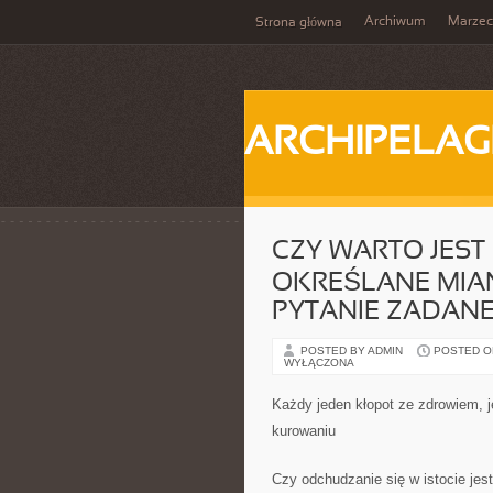
Archiwum
Marzec
Strona główna
ARCHIPELAG
CZY WARTO JEST
OKREŚLANE MIAN
PYTANIE ZADANE
POSTED BY ADMIN
POSTED ON 
WYŁĄCZONA
Każdy jeden kłopot ze zdrowiem, j
kurowaniu
Czy odchudzanie się w istocie je