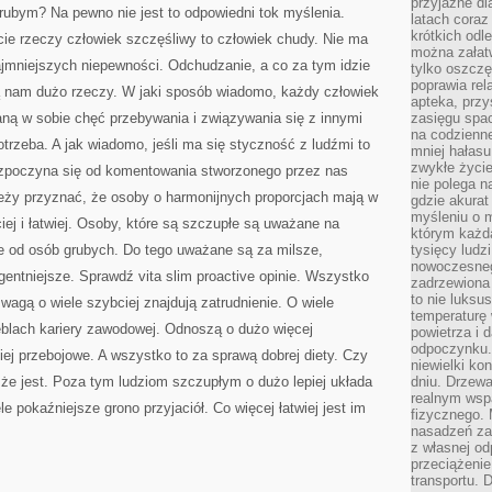
przyjazne dl
PYTANIE
ubym? Na pewno nie jest to odpowiedni tok myślenia.
ZADANE
latach coraz
W
krótkich odl
cie rzeczy człowiek szczęśliwy to człowiek chudy. Nie ma
INTERNECIE
można załatw
ajmniejszych niepewności. Odchudzanie, a co za tym idzie
tylko oszczę
poprawia rel
ją nam dużo rzeczy. W jaki sposób wiadomo, każdy człowiek
apteka, przy
aną w sobie chęć przebywania i związywania się z innymi
zasięgu spac
na codzienne
potrzeba. A jak wiadomo, jeśli ma się styczność z ludźmi to
mniej hałasu,
zwykłe życie
rozpoczyna się od komentowania stworzonego przez nas
nie polega n
leży przyznać, że osoby o harmonijnych proporcjach mają w
gdzie akurat
myśleniu o 
iej i łatwiej. Osoby, które są szczupłe są uważane na
którym każd
ce od osób grubych. Do tego uważane są za milsze,
tysięcy lud
nowoczesnego
gentniejsze. Sprawdź vita slim proactive opinie. Wszystko
zadrzewiona 
to nie luksu
wagą o wiele szybciej znajdują zatrudnienie. O wiele
temperaturę 
eblach kariery zawodowej. Odnoszą o dużo więcej
powietrza i 
odpoczynku.
j przebojowe. A wszystko to za sprawą dobrej diety. Czy
niewielki ko
, że jest. Poza tym ludziom szczupłym o dużo lepiej układa
dniu. Drzewa
realnym wsp
e pokaźniejsze grono przyjaciół. Co więcej łatwiej jest im
fizycznego. 
nasadzeń za
z własnej od
przeciążenie
transportu. 