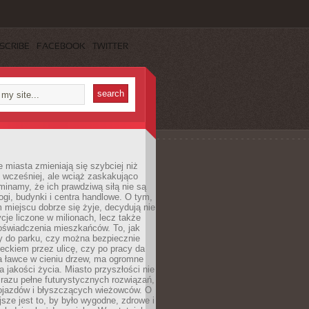
SCRIBE
FACEBOOK
TWITTER
miasta zmieniają się szybciej niż
 wcześniej, ale wciąż zaskakująco
inamy, że ich prawdziwą siłą nie są
ogi, budynki i centra handlowe. O tym,
miejscu dobrze się żyje, decydują nie
ycje liczone w milionach, lecz także
oświadczenia mieszkańców. To, jak
 do parku, czy można bezpiecznie
ieckiem przez ulicę, czy po pracy da
a ławce w cieniu drzew, ma ogromne
a jakości życia. Miasto przyszłości nie
razu pełne futurystycznych rozwiązań,
pojazdów i błyszczących wieżowców. O
jsze jest to, by było wygodne, zdrowe i