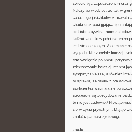
świecie być zapuszczonym oraz gr
Należy bo wiedzieć, że tak w grun
co do tego jakichkolwiek, nawet n
chuda oraz pociągająca figura da
jest istotą cywilną, mam zakodow
ludźmi. Jest to w pełni naturalna 
jest się ocenianym. A ocenianie 
wyglądu. Nie zupełnie inaczej. Na
tym względzie po prostu przyzwoic
zdecydowanie bardziej interesują
sympatyczniejsze, a również inteli
to sprawia, że osoby z prawidłową 
szybciej też wspinają się po szcz
sukcesów, są zdecydowanie bardzie
to nie jest cudowne? Niewątpliwie
się w życiu prywatnym. Mają o wiel
znaleźć partnera życiowego.
źródło: