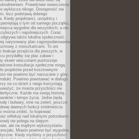
utrudnieniem. Prawdziwie nowoczesna
ie wyklucza nikogo. Dostępność nie
em, lecz podstawą dobrego
a. Kiedy projektanci, urzędnicy i
 pamiętają o tym od samego początku,
iejsca wygodne dla wszystkich, a nie
jszybszych i najsilniejszych. Coraz
 odgrywa także lokalna społeczność.
piej narysowany plan zagospodarowania
 rozmowy z mieszkańcami. To oni
e brakuje przejścia dla pieszych, w
cu przydałby się plac zabaw i
ny skwer wieczorami pustoszeje.
adzone konsultacje społeczne mogą
ele projektów przed kosztownymi
sto nie powinno być narzucane z góry
produkt. Powinno powstawać w dialogu
órzy na co dzień z niego korzystają.
uważyć, że miasta przyszłości nie
dentyczne. Każde ma swoją historię,
charakter i tempo życia. Jedne będą
odę i bulwary, inne na zieleń, jeszcze
udowę dawnych funkcji śródmieścia.
o można zrobić, to kopiować
bez refleksji nad lokalnymi potrzebami.
ozwój nie polega na ślepym
twie, ale na mądrym wykorzystaniu
tencjału. Miasto powinno być wygodne,
ntyczne. Kiedy myślimy o przyszłości