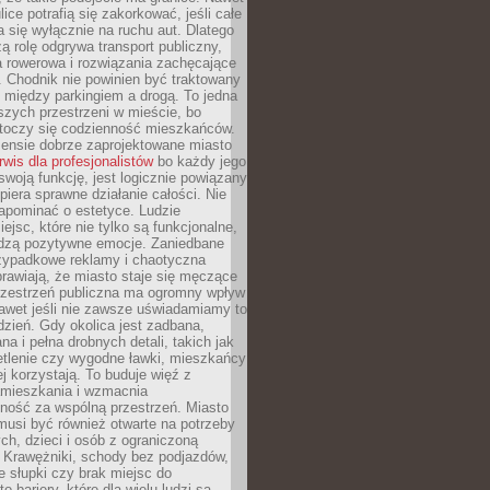
ice potrafią się zakorkować, jeśli całe
a się wyłącznie na ruchu aut. Dlatego
ą rolę odgrywa transport publiczny,
ra rowerowa i rozwiązania zachęcające
 Chodnik nie powinien być traktowany
 między parkingiem a drogą. To jedna
szych przestrzeni w mieście, bo
 toczy się codzienność mieszkańców.
nsie dobrze zaprojektowane miasto
rwis dla profesjonalistów
bo każdy jego
woją funkcję, jest logicznie powiązany
spiera sprawne działanie całości. Nie
apominać o estetyce. Ludzie
iejsc, które nie tylko są funkcjonalne,
udzą pozytywne emocje. Zaniedbane
rzypadkowe reklamy i chaotyczna
rawiają, że miasto staje się męczące
Przestrzeń publiczna ma ogromny wpływ
nawet jeśli nie zawsze uświadamiamy to
dzień. Gdy okolica jest zadbana,
a i pełna drobnych detali, takich jak
etlenie czy wygodne ławki, mieszkańcy
ej korzystają. To buduje więź z
mieszkania i wzmacnia
ność za wspólną przestrzeń. Miasto
musi być również otwarte na potrzeby
ch, dzieci i osób z ograniczoną
 Krawężniki, schody bez podjazdów,
e słupki czy brak miejsc do
 bariery, które dla wielu ludzi są