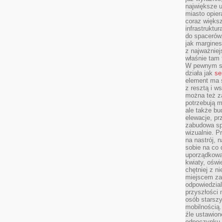
największe ul
miasto opier
coraz większ
infrastruktu
do spacerów.
jak margines
z najważniej
właśnie tam
W pewnym se
działa jak
se
element ma s
z resztą i w
można też z
potrzebują m
ale także b
elewacje, p
zabudowa sp
wizualnie. 
na nastrój, 
sobie na co 
uporządkowan
kwiaty, oświ
chętniej z ni
miejscem za
odpowiedzial
przyszłości 
osób starszy
mobilnością.
źle ustawion
odpoczynku to