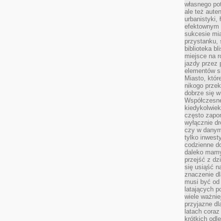
własnego po
ale też aute
urbanistyki,
efektownym 
sukcesie mia
przystanku, 
biblioteka b
miejsce na r
jazdy przez p
elementów sk
Miasto, któr
nikogo prze
dobrze się w
Współczesne 
kiedykolwiek
często zapom
wyłącznie dr
czy w danym 
tylko inwest
codzienne d
daleko mamy
przejść z dz
się usiąść n
znaczenie dl
musi być od 
latających 
wiele ważnie
przyjazne dl
latach coraz
krótkich odl