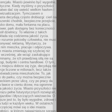
tencjału. Miasto powinno być wygodne,
ntyczne. Kiedy myślimy o przyszłości
 łatwo dać się uwieść wielkim hasłom i
wizualizacjom. Tymczasem o
sta decydują często drobiazgi: cień na
szeroki chodnik, bezpieczne przejście,
lisko domu, mała fontanna na placu,
ower, park dostępny bez konieczności
ół dzielnicy. To właśnie z takich
łada się codzienna jakość życia.
e rozumie potrzeby człowieka, nie musi
konywać reklamą. Wystarczy, że
 nim mieszka, pracuje i odpoczywa.
miasta zmieniają się szybciej niż
 wcześniej, ale wciąż zaskakująco
inamy, że ich prawdziwą siłą nie są
ogi, budynki i centra handlowe. O tym,
miejscu dobrze się żyje, decydują nie
ycje liczone w milionach, lecz także
oświadczenia mieszkańców. To, jak
 do parku, czy można bezpiecznie
ieckiem przez ulicę, czy po pracy da
a ławce w cieniu drzew, ma ogromne
a jakości życia. Miasto przyszłości nie
razu pełne futurystycznych rozwiązań,
pojazdów i błyszczących wieżowców. O
jsze jest to, by było wygodne, zdrowe i
a ludzi w każdym wieku. W ostatnich
 częściej mówi się o idei miasta
egłości, w którym najważniejsze sprawy