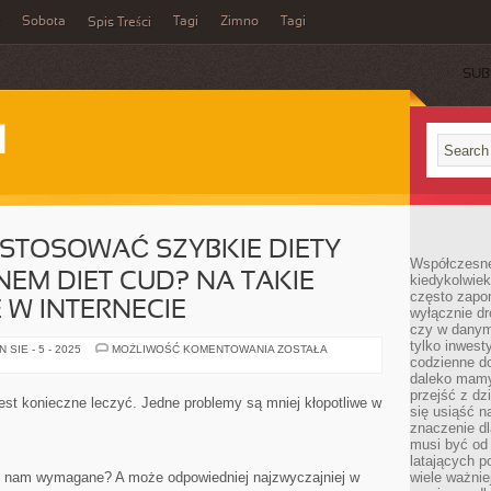
Sobota
Tagi
Zimno
Tagi
Spis Treści
SUB
I
 STOSOWAĆ SZYBKIE DIETY
Współczesne 
EM DIET CUD? NA TAKIE
kiedykolwiek
często zapom
 W INTERNECIE
wyłącznie dr
czy w danym 
tylko inwest
CZY
SIE - 5 - 2025
MOŻLIWOŚĆ KOMENTOWANIA
ZOSTAŁA
WARTO
codzienne d
JEST
daleko mamy
STOSOWAĆ
przejść z dz
SZYBKIE
est konieczne leczyć. Jedne problemy są mniej kłopotliwe w
DIETY
się usiąść n
OKREŚLANE
znaczenie dl
MIANEM
musi być od 
DIET
CUD?
latających 
NA
st nam wymagane? A może odpowiedniej najzwyczajniej w
wiele ważnie
TAKIE