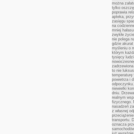
można załatw
tylko oszczę
poprawia rel
apteka, przy
zasięgu spac
na codzienne
mniej hałasu,
zwykłe życie
nie polega n
gdzie akurat
myśleniu o 
którym każd
tysięcy lud
nowoczesnego
zadrzewiona 
to nie luksu
temperaturę 
powietrza i 
odpoczynku.
niewielki ko
dniu. Drzewa
realnym wsp
fizycznego. 
nasadzeń za
z własnej od
przeciążenie
transportu. 
oznacza prz
samochodów 
już wyraźnie