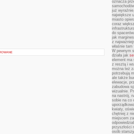
oznacza prz
samochodów 
już wyraźnie
największe ul
miasto opier
coraz większ
infrastruktu
do spacerów.
jak margines
z najważniej
właśnie tam
W pewnym se
OROWANE
działa jak
se
element ma s
z resztą i w
można też z
potrzebują m
ale także b
elewacje, p
zabudowa sp
wizualnie. 
na nastrój, 
sobie na co 
uporządkowan
kwiaty, oświ
chętniej z ni
miejscem za
odpowiedzial
przyszłości 
osób starszy