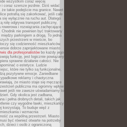
ede wszystkim coraz więcej
i coraz szersze jezdnie. Dziś widać
, że takie podejście ma granice. Nawet
ice potrafią się zakorkować, jeśli całe
a się wyłącznie na ruchu aut. Dlatego
ą rolę odgrywa transport publiczny,
ra rowerowa i rozwiązania zachęcające
 Chodnik nie powinien być traktowany
 między parkingiem a drogą. To jedna
szych przestrzeni w mieście, bo
 toczy się codzienność mieszkańców.
nsie dobrze zaprojektowane miasto
rwis dla profesjonalistów
bo każdy jego
woją funkcję, jest logicznie powiązany
spiera sprawne działanie całości. Nie
apominać o estetyce. Ludzie
iejsc, które nie tylko są funkcjonalne,
udzą pozytywne emocje. Zaniedbane
rzypadkowe reklamy i chaotyczna
rawiają, że miasto staje się męczące
Przestrzeń publiczna ma ogromny wpływ
nawet jeśli nie zawsze uświadamiamy to
dzień. Gdy okolica jest zadbana,
a i pełna drobnych detali, takich jak
etlenie czy wygodne ławki, mieszkańcy
ej korzystają. To buduje więź z
mieszkania i wzmacnia
ność za wspólną przestrzeń. Miasto
musi być również otwarte na potrzeby
ch, dzieci i osób z ograniczoną