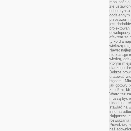
mobilnością.
źle ustawion
odpoczynku to
codziennym 
przestrzeń n
jest dodatki
projektowani
deweloperzy
efektem są m
tylko dla na
większą rolę
Nawet najle
nie zastąpi
wiedzą, gdzi
którym miejs
dlaczego da
Dobrze prow
uratować wi
błędami. Mia
jak gotowy 
z ludźmi, kt
Warto też za
muszą być i
układ ulic, 
stawiać na w
inne na odb
Najgorsze, c
rozwiązania 
Prawdziwy r
naśladownic