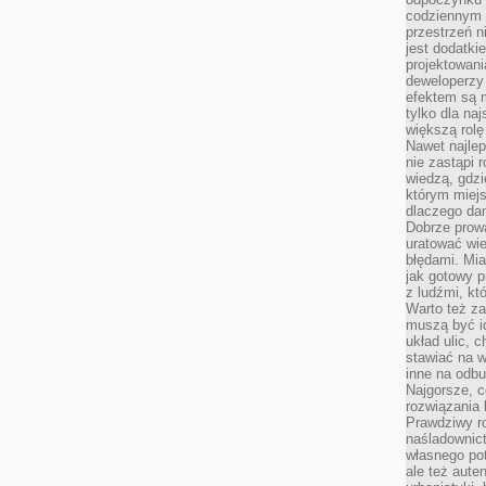
codziennym 
przestrzeń n
jest dodatki
projektowani
deweloperzy
efektem są m
tylko dla na
większą rolę
Nawet najle
nie zastąpi
wiedzą, gdzi
którym miejs
dlaczego da
Dobrze prow
uratować wi
błędami. Mia
jak gotowy 
z ludźmi, kt
Warto też za
muszą być i
układ ulic, 
stawiać na w
inne na odb
Najgorsze, c
rozwiązania 
Prawdziwy r
naśladownic
własnego po
ale też aute