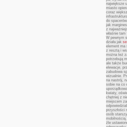
największe ul
miasto opier
coraz większ
infrastruktu
do spacerów.
jak margines
z najważniej
właśnie tam
W pewnym se
działa jak
se
element ma s
z resztą i w
można też z
potrzebują m
ale także b
elewacje, p
zabudowa sp
wizualnie. 
na nastrój, 
sobie na co 
uporządkowan
kwiaty, oświ
chętniej z ni
miejscem za
odpowiedzial
przyszłości 
osób starszy
mobilnością.
źle ustawion
odpoczynku to