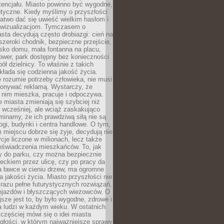
tencjału. Miasto powinno być wygodne,
ntyczne. Kiedy myślimy o przyszłości
 łatwo dać się uwieść wielkim hasłom i
wizualizacjom. Tymczasem o
sta decydują często drobiazgi: cień na
szeroki chodnik, bezpieczne przejście,
lisko domu, mała fontanna na placu,
ower, park dostępny bez konieczności
ół dzielnicy. To właśnie z takich
łada się codzienna jakość życia.
e rozumie potrzeby człowieka, nie musi
konywać reklamą. Wystarczy, że
 nim mieszka, pracuje i odpoczywa.
miasta zmieniają się szybciej niż
 wcześniej, ale wciąż zaskakująco
inamy, że ich prawdziwą siłą nie są
ogi, budynki i centra handlowe. O tym,
miejscu dobrze się żyje, decydują nie
ycje liczone w milionach, lecz także
oświadczenia mieszkańców. To, jak
 do parku, czy można bezpiecznie
ieckiem przez ulicę, czy po pracy da
a ławce w cieniu drzew, ma ogromne
a jakości życia. Miasto przyszłości nie
razu pełne futurystycznych rozwiązań,
pojazdów i błyszczących wieżowców. O
jsze jest to, by było wygodne, zdrowe i
a ludzi w każdym wieku. W ostatnich
 częściej mówi się o idei miasta
egłości, w którym najważniejsze sprawy