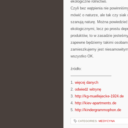
ekologiczne rolnictwo.
Czyli bez wątpienia nie powinniśm
mówić o naturze, ale tak czy siak
szanują naturę. Można powiedzieć,
ekologicznymi, lecz po prostu de
produktów, to w zasadzie jesteśmy
zapewne będziemy takimi osobami, 
zamieszkujemy jest niesamowitym
wszystko OK.
źródło:
———————————
1.
więcej danych
2.
odwiedź witrynę
3.
http://kg-muellejecke-1924.de
4.
http://kiev-apartments.de
5.
http://kindergrammophon.de
CATEGORIES:
MEDYCYNA