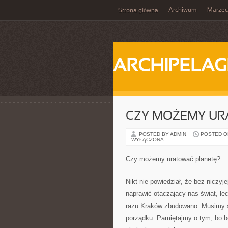
Archiwum
Marzec
Strona główna
ARCHIPELAG
CZY MOŻEMY UR
POSTED BY ADMIN
POSTED ON 
WYŁĄCZONA
Czy możemy uratować planetę?
Nikt nie powiedział, że bez niczy
naprawić otaczający nas świat, l
razu Kraków zbudowano. Musimy st
porządku. Pamiętajmy o tym, bo be