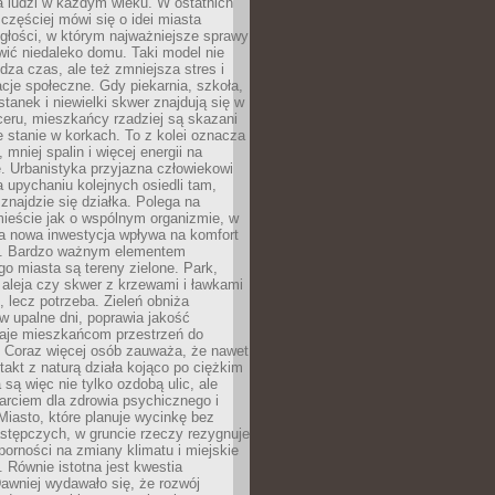
a ludzi w każdym wieku. W ostatnich
 częściej mówi się o idei miasta
egłości, w którym najważniejsze sprawy
ić niedaleko domu. Taki model nie
dza czas, ale też zmniejsza stres i
acje społeczne. Gdy piekarnia, szkoła,
stanek i niewielki skwer znajdują się w
eru, mieszkańcy rzadziej są skazani
 stanie w korkach. To z kolei oznacza
 mniej spalin i więcej energii na
. Urbanistyka przyjazna człowiekowi
a upychaniu kolejnych osiedli tam,
 znajdzie się działka. Polega na
mieście jak o wspólnym organizmie, w
a nowa inwestycja wpływa na komfort
zi. Bardzo ważnym elementem
 miasta są tereny zielone. Park,
aleja czy skwer z krzewami i ławkami
s, lecz potrzeba. Zieleń obniża
w upalne dni, poprawia jakość
daje mieszkańcom przestrzeń do
 Coraz więcej osób zauważa, że nawet
ntakt z naturą działa kojąco po ciężkim
 są więc nie tylko ozdobą ulic, ale
arciem dla zdrowia psychicznego i
Miasto, które planuje wycinkę bez
stępczych, w gruncie rzeczy rezygnuje
porności na zmiany klimatu i miejskie
. Równie istotna jest kwestia
Dawniej wydawało się, że rozwój