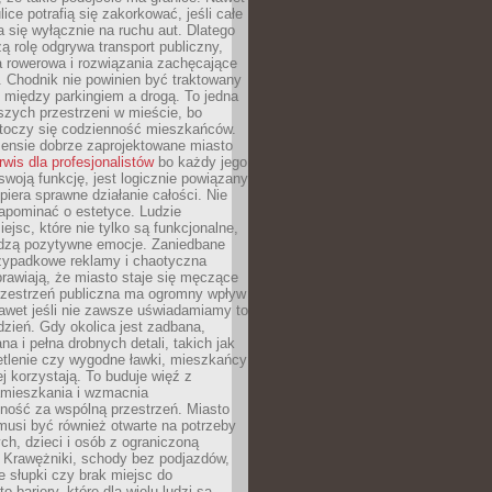
ice potrafią się zakorkować, jeśli całe
a się wyłącznie na ruchu aut. Dlatego
ą rolę odgrywa transport publiczny,
ra rowerowa i rozwiązania zachęcające
 Chodnik nie powinien być traktowany
 między parkingiem a drogą. To jedna
szych przestrzeni w mieście, bo
 toczy się codzienność mieszkańców.
nsie dobrze zaprojektowane miasto
rwis dla profesjonalistów
bo każdy jego
woją funkcję, jest logicznie powiązany
spiera sprawne działanie całości. Nie
apominać o estetyce. Ludzie
iejsc, które nie tylko są funkcjonalne,
udzą pozytywne emocje. Zaniedbane
rzypadkowe reklamy i chaotyczna
rawiają, że miasto staje się męczące
Przestrzeń publiczna ma ogromny wpływ
nawet jeśli nie zawsze uświadamiamy to
dzień. Gdy okolica jest zadbana,
a i pełna drobnych detali, takich jak
etlenie czy wygodne ławki, mieszkańcy
ej korzystają. To buduje więź z
mieszkania i wzmacnia
ność za wspólną przestrzeń. Miasto
musi być również otwarte na potrzeby
ch, dzieci i osób z ograniczoną
 Krawężniki, schody bez podjazdów,
e słupki czy brak miejsc do
 bariery, które dla wielu ludzi są