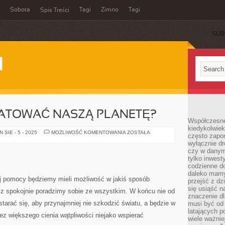
Sobota
Tagi
Zimno
Tagi
Spis Treści
SUB
I
ATOWAĆ NASZĄ PLANETĘ?
Współczesne 
kiedykolwiek
CZY
SIE - 5 - 2025
MOŻLIWOŚĆ KOMENTOWANIA
ZOSTAŁA
często zapom
MOŻEMY
wyłącznie dr
URATOWAĆ
NASZĄ
czy w danym 
PLANETĘ?
tylko inwest
codzienne d
daleko mamy
jej pomocy będziemy mieli możliwość w jakiś sposób
przejść z dz
się usiąść n
ecz spokojnie poradzimy sobie ze wszystkim. W końcu nie od
znaczenie dl
arać się, aby przynajmniej nie szkodzić światu, a będzie w
musi być od 
latających 
z większego cienia wątpliwości niejako wspierać
wiele ważnie