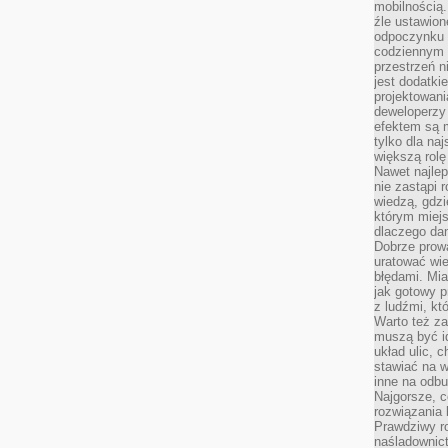
mobilnością.
źle ustawion
odpoczynku to
codziennym 
przestrzeń n
jest dodatki
projektowani
deweloperzy
efektem są m
tylko dla na
większą rolę
Nawet najle
nie zastąpi
wiedzą, gdzi
którym miejs
dlaczego da
Dobrze prow
uratować wi
błędami. Mia
jak gotowy 
z ludźmi, kt
Warto też za
muszą być i
układ ulic, 
stawiać na w
inne na odb
Najgorsze, c
rozwiązania 
Prawdziwy r
naśladownic