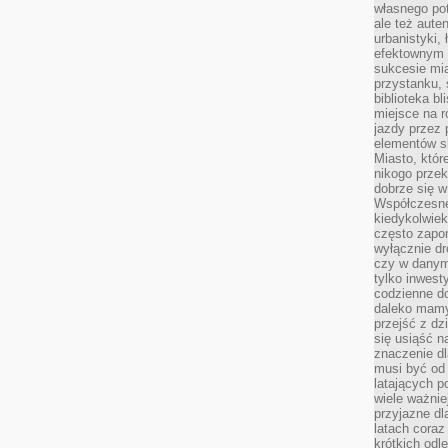
własnego po
ale też aute
urbanistyki,
efektownym 
sukcesie mia
przystanku, 
biblioteka b
miejsce na r
jazdy przez p
elementów sk
Miasto, któr
nikogo prze
dobrze się w
Współczesne 
kiedykolwiek
często zapom
wyłącznie dr
czy w danym 
tylko inwest
codzienne d
daleko mamy
przejść z dz
się usiąść n
znaczenie dl
musi być od 
latających 
wiele ważnie
przyjazne dl
latach coraz
krótkich odl