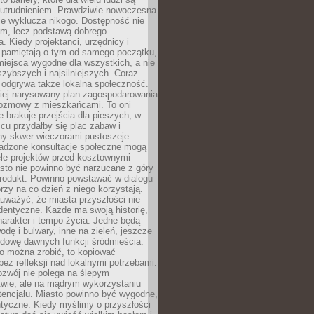
utrudnieniem. Prawdziwie nowoczesna
ie wyklucza nikogo. Dostępność nie
em, lecz podstawą dobrego
a. Kiedy projektanci, urzędnicy i
 pamiętają o tym od samego początku,
iejsca wygodne dla wszystkich, a nie
jszybszych i najsilniejszych. Coraz
 odgrywa także lokalna społeczność.
piej narysowany plan zagospodarowania
 rozmowy z mieszkańcami. To oni
e brakuje przejścia dla pieszych, w
cu przydałby się plac zabaw i
ny skwer wieczorami pustoszeje.
adzone konsultacje społeczne mogą
ele projektów przed kosztownymi
sto nie powinno być narzucane z góry
produkt. Powinno powstawać w dialogu
órzy na co dzień z niego korzystają.
uważyć, że miasta przyszłości nie
dentyczne. Każde ma swoją historię,
charakter i tempo życia. Jedne będą
odę i bulwary, inne na zieleń, jeszcze
udowę dawnych funkcji śródmieścia.
o można zrobić, to kopiować
bez refleksji nad lokalnymi potrzebami.
ozwój nie polega na ślepym
twie, ale na mądrym wykorzystaniu
tencjału. Miasto powinno być wygodne,
ntyczne. Kiedy myślimy o przyszłości