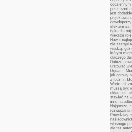
codziennym 
przestrzeń n
jest dodatki
projektowani
deweloperzy
efektem są m
tylko dla na
większą rolę
Nawet najle
nie zastąpi
wiedzą, gdzi
którym miejs
dlaczego da
Dobrze prow
uratować wi
błędami. Mia
jak gotowy 
z ludźmi, kt
Warto też za
muszą być i
układ ulic, 
stawiać na w
inne na odb
Najgorsze, c
rozwiązania 
Prawdziwy r
naśladownic
własnego po
ale też aute