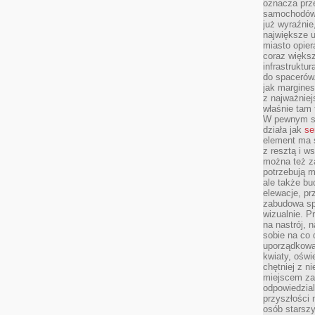
oznacza prz
samochodów 
już wyraźnie
największe ul
miasto opier
coraz większ
infrastruktu
do spacerów.
jak margines
z najważniej
właśnie tam
W pewnym se
działa jak
se
element ma s
z resztą i w
można też z
potrzebują m
ale także b
elewacje, p
zabudowa sp
wizualnie. 
na nastrój, 
sobie na co 
uporządkowan
kwiaty, oświ
chętniej z ni
miejscem za
odpowiedzial
przyszłości 
osób starszy