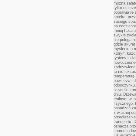
można załatw
tylko oszczę
poprawia rel
apteka, przy
zasięgu spac
na codzienne
mniej hałasu,
zwykłe życie
nie polega n
gdzie akurat
myśleniu o 
którym każd
tysięcy lud
nowoczesnego
zadrzewiona 
to nie luksu
temperaturę 
powietrza i 
odpoczynku.
niewielki ko
dniu. Drzewa
realnym wsp
fizycznego. 
nasadzeń za
z własnej od
przeciążenie
transportu. 
oznacza prz
samochodów 
już wyraźnie