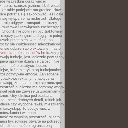
ede wszystkim coraz więcej
i coraz szersze jezdnie. Dziś widać
, że takie podejście ma granice. Nawet
ice potrafią się zakorkować, jeśli całe
a się wyłącznie na ruchu aut. Dlatego
ą rolę odgrywa transport publiczny,
ra rowerowa i rozwiązania zachęcające
 Chodnik nie powinien być traktowany
 między parkingiem a drogą. To jedna
szych przestrzeni w mieście, bo
 toczy się codzienność mieszkańców.
nsie dobrze zaprojektowane miasto
rwis dla profesjonalistów
bo każdy jego
woją funkcję, jest logicznie powiązany
spiera sprawne działanie całości. Nie
apominać o estetyce. Ludzie
iejsc, które nie tylko są funkcjonalne,
udzą pozytywne emocje. Zaniedbane
rzypadkowe reklamy i chaotyczna
rawiają, że miasto staje się męczące
Przestrzeń publiczna ma ogromny wpływ
nawet jeśli nie zawsze uświadamiamy to
dzień. Gdy okolica jest zadbana,
a i pełna drobnych detali, takich jak
etlenie czy wygodne ławki, mieszkańcy
ej korzystają. To buduje więź z
mieszkania i wzmacnia
ność za wspólną przestrzeń. Miasto
musi być również otwarte na potrzeby
ch, dzieci i osób z ograniczoną