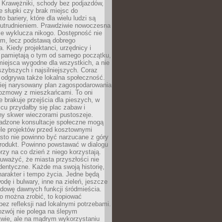
 Krawężniki, schody bez podjazdów,
e słupki czy brak miejsc do
 bariery, które dla wielu ludzi są
utrudnieniem. Prawdziwie nowoczesna
ie wyklucza nikogo. Dostępność nie
em, lecz podstawą dobrego
a. Kiedy projektanci, urzędnicy i
 pamiętają o tym od samego początku,
iejsca wygodne dla wszystkich, a nie
jszybszych i najsilniejszych. Coraz
 odgrywa także lokalna społeczność.
piej narysowany plan zagospodarowania
 rozmowy z mieszkańcami. To oni
e brakuje przejścia dla pieszych, w
cu przydałby się plac zabaw i
ny skwer wieczorami pustoszeje.
adzone konsultacje społeczne mogą
ele projektów przed kosztownymi
sto nie powinno być narzucane z góry
produkt. Powinno powstawać w dialogu
órzy na co dzień z niego korzystają.
uważyć, że miasta przyszłości nie
dentyczne. Każde ma swoją historię,
charakter i tempo życia. Jedne będą
odę i bulwary, inne na zieleń, jeszcze
udowę dawnych funkcji śródmieścia.
o można zrobić, to kopiować
bez refleksji nad lokalnymi potrzebami.
ozwój nie polega na ślepym
twie, ale na mądrym wykorzystaniu