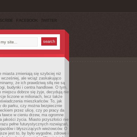
SCRIBE
FACEBOOK
TWITTER
miasta zmieniają się szybciej niż
 wcześniej, ale wciąż zaskakująco
inamy, że ich prawdziwą siłą nie są
ogi, budynki i centra handlowe. O tym,
miejscu dobrze się żyje, decydują nie
ycje liczone w milionach, lecz także
oświadczenia mieszkańców. To, jak
 do parku, czy można bezpiecznie
ieckiem przez ulicę, czy po pracy da
a ławce w cieniu drzew, ma ogromne
a jakości życia. Miasto przyszłości nie
razu pełne futurystycznych rozwiązań,
pojazdów i błyszczących wieżowców. O
jsze jest to, by było wygodne, zdrowe i