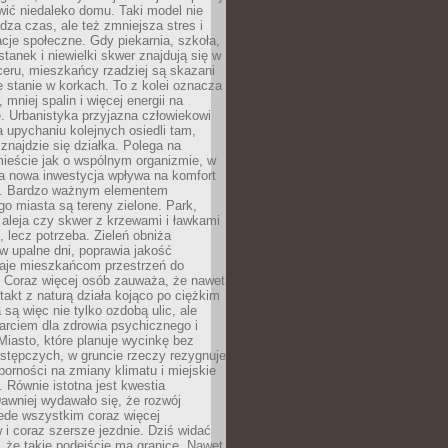
ić niedaleko domu. Taki model nie
dza czas, ale też zmniejsza stres i
acje społeczne. Gdy piekarnia, szkoła,
stanek i niewielki skwer znajdują się w
eru, mieszkańcy rzadziej są skazani
 stanie w korkach. To z kolei oznacza
 mniej spalin i więcej energii na
. Urbanistyka przyjazna człowiekowi
a upychaniu kolejnych osiedli tam,
 znajdzie się działka. Polega na
mieście jak o wspólnym organizmie, w
a nowa inwestycja wpływa na komfort
zi. Bardzo ważnym elementem
 miasta są tereny zielone. Park,
aleja czy skwer z krzewami i ławkami
s, lecz potrzeba. Zieleń obniża
w upalne dni, poprawia jakość
daje mieszkańcom przestrzeń do
 Coraz więcej osób zauważa, że nawet
ntakt z naturą działa kojąco po ciężkim
 są więc nie tylko ozdobą ulic, ale
arciem dla zdrowia psychicznego i
Miasto, które planuje wycinkę bez
stępczych, w gruncie rzeczy rezygnuje
porności na zmiany klimatu i miejskie
. Równie istotna jest kwestia
Dawniej wydawało się, że rozwój
ede wszystkim coraz więcej
i coraz szersze jezdnie. Dziś widać
, że takie podejście ma granice. Nawet