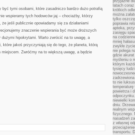
przyjazne dl
latach coraz
y być tymi osobami, które zasadniczo bardzo dużo potrafią
krótkich odl
można załatw
 nie wspieramy tych hodowców jaj – chociażby, którzy
tylko oszczę
 że jeśli publicznie opowiadamy się za działaniami
poprawia rel
apteka, przy
precjonujemy znaczenie wspierania być może droższych
zasięgu spac
na codzienne
 dużymi hipokrytami. Warto zwrócić na to uwagę, a
mniej hałasu,
które jakoś przyczyniają się do tego, że planeta, którą
zwykłe życie
nie polega n
 miejscem. Zwróćmy na to większą uwagę, a będzie
gdzie akurat
myśleniu o 
którym każd
tysięcy lud
nowoczesnego
zadrzewiona 
to nie luksu
temperaturę 
powietrza i 
odpoczynku.
niewielki ko
dniu. Drzewa
realnym wsp
fizycznego. 
nasadzeń za
z własnej od
przeciążenie
transportu. 