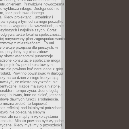
utrudnieniem. Prawdziwie nowoczesna
ie wyklucza nikogo. Dostępność nie
em, lecz podstawą dobrego
a. Kiedy projektanci, urzędnicy i
 pamiętają o tym od samego początku,
iejsca wygodne dla wszystkich, a nie
jszybszych i najsilniejszych. Coraz
 odgrywa także lokalna społeczność.
piej narysowany plan zagospodarowania
 rozmowy z mieszkańcami. To oni
e brakuje przejścia dla pieszych, w
cu przydałby się plac zabaw i
ny skwer wieczorami pustoszeje.
adzone konsultacje społeczne mogą
ele projektów przed kosztownymi
sto nie powinno być narzucane z góry
produkt. Powinno powstawać w dialogu
órzy na co dzień z niego korzystają.
uważyć, że miasta przyszłości nie
dentyczne. Każde ma swoją historię,
charakter i tempo życia. Jedne będą
odę i bulwary, inne na zieleń, jeszcze
udowę dawnych funkcji śródmieścia.
o można zrobić, to kopiować
bez refleksji nad lokalnymi potrzebami.
ozwój nie polega na ślepym
twie, ale na mądrym wykorzystaniu
tencjału. Miasto powinno być wygodne,
ntyczne. Kiedy myślimy o przyszłości