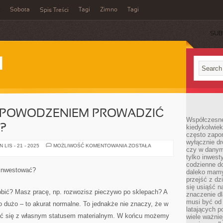
Sobota
Tagi
Zimno
Tagi
Spis Treści
SUB
I
Z POWODZENIEM PROWADZIĆ
Współczesne 
?
kiedykolwiek
często zapom
wyłącznie dr
CO
LIS - 21 - 2025
MOŻLIWOŚĆ KOMENTOWANIA
ZOSTAŁA
czy w danym 
ROBIĆ,
ABY
tylko inwest
Z
codzienne d
POWODZENIEM
 inwestować?
daleko mamy
PROWADZIĆ
WŁASNY
przejść z dz
INTERES?
się usiąść n
obić? Masz pracę, np. rozwozisz pieczywo po sklepach? A
znaczenie dl
musi być od 
 dużo – to akurat normalne. To jednakże nie znaczy, że w
latających 
ić się z własnym statusem materialnym. W końcu możemy
wiele ważnie