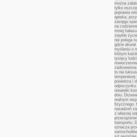
można załatw
tylko oszczę
poprawia rel
apteka, przy
zasięgu spac
na codzienne
mniej hałasu,
zwykłe życie
nie polega n
gdzie akurat
myśleniu o 
którym każd
tysięcy lud
nowoczesnego
zadrzewiona 
to nie luksu
temperaturę 
powietrza i 
odpoczynku.
niewielki ko
dniu. Drzewa
realnym wsp
fizycznego. 
nasadzeń za
z własnej od
przeciążenie
transportu. 
oznacza prz
samochodów 
już wyraźnie