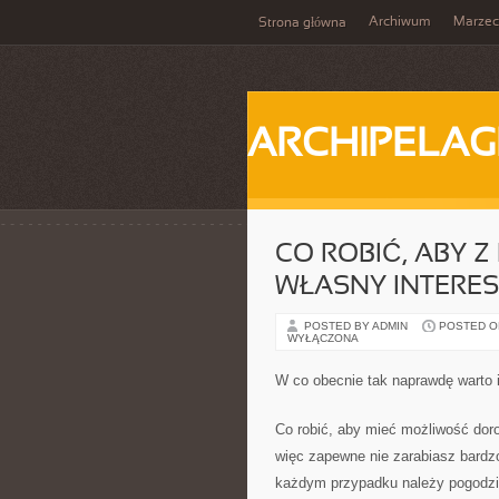
Archiwum
Marzec
Strona główna
ARCHIPELAG
CO ROBIĆ, ABY 
WŁASNY INTERES
POSTED BY ADMIN
POSTED ON 
WYŁĄCZONA
W co obecnie tak naprawdę warto
Co robić, aby mieć możliwość dor
więc zapewne nie zarabiasz bardzo
każdym przypadku należy pogodz