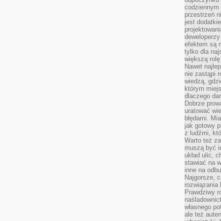
codziennym 
przestrzeń n
jest dodatki
projektowani
deweloperzy
efektem są m
tylko dla na
większą rolę
Nawet najle
nie zastąpi
wiedzą, gdzi
którym miejs
dlaczego da
Dobrze prow
uratować wi
błędami. Mia
jak gotowy 
z ludźmi, kt
Warto też za
muszą być i
układ ulic, 
stawiać na w
inne na odb
Najgorsze, c
rozwiązania 
Prawdziwy r
naśladownic
własnego po
ale też aute