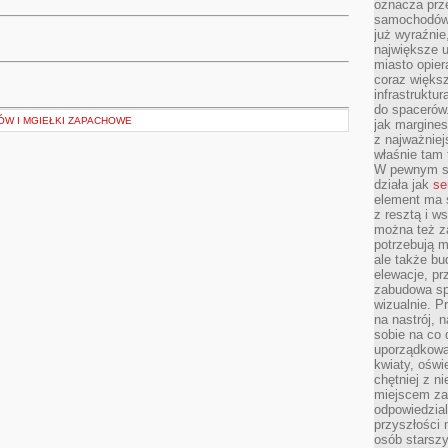
oznacza prz
samochodów 
już wyraźnie
największe ul
miasto opier
coraz większ
infrastruktu
do spacerów.
W I MGIEŁKI ZAPACHOWE
jak margines
z najważniej
właśnie tam
W pewnym se
działa jak
se
element ma s
z resztą i w
można też z
potrzebują m
ale także b
elewacje, p
zabudowa sp
wizualnie. 
na nastrój, 
sobie na co 
uporządkowan
kwiaty, oświ
chętniej z ni
miejscem za
odpowiedzial
przyszłości 
osób starszy