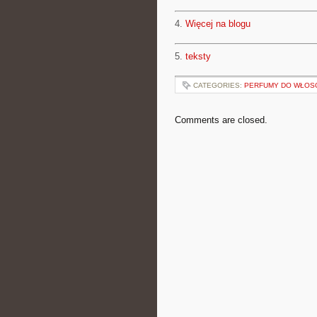
4.
Więcej na blogu
5.
teksty
CATEGORIES:
PERFUMY DO WŁOSÓ
Comments are closed.