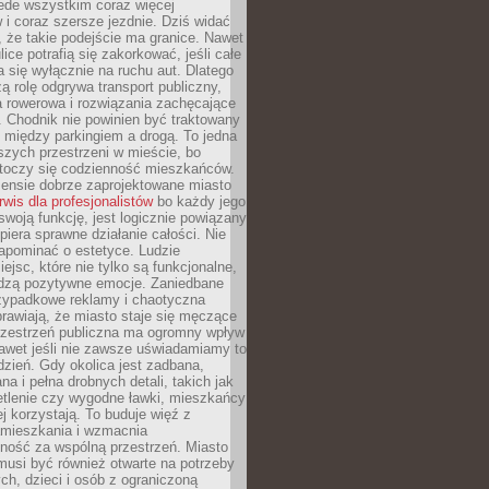
ede wszystkim coraz więcej
i coraz szersze jezdnie. Dziś widać
, że takie podejście ma granice. Nawet
ice potrafią się zakorkować, jeśli całe
a się wyłącznie na ruchu aut. Dlatego
ą rolę odgrywa transport publiczny,
ra rowerowa i rozwiązania zachęcające
 Chodnik nie powinien być traktowany
 między parkingiem a drogą. To jedna
szych przestrzeni w mieście, bo
 toczy się codzienność mieszkańców.
nsie dobrze zaprojektowane miasto
rwis dla profesjonalistów
bo każdy jego
woją funkcję, jest logicznie powiązany
spiera sprawne działanie całości. Nie
apominać o estetyce. Ludzie
iejsc, które nie tylko są funkcjonalne,
udzą pozytywne emocje. Zaniedbane
rzypadkowe reklamy i chaotyczna
rawiają, że miasto staje się męczące
Przestrzeń publiczna ma ogromny wpływ
nawet jeśli nie zawsze uświadamiamy to
dzień. Gdy okolica jest zadbana,
a i pełna drobnych detali, takich jak
etlenie czy wygodne ławki, mieszkańcy
ej korzystają. To buduje więź z
mieszkania i wzmacnia
ność za wspólną przestrzeń. Miasto
musi być również otwarte na potrzeby
ch, dzieci i osób z ograniczoną