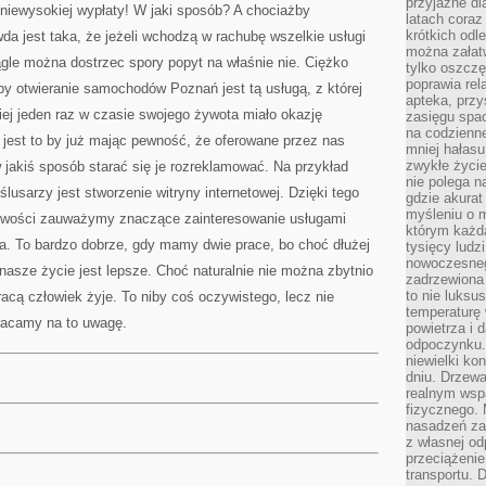
przyjazne dl
 niewysokiej wypłaty! W jaki sposób? A chociażby
latach coraz
krótkich odl
wda jest taka, że jeżeli wchodzą w rachubę wszelkie usługi
można załatw
gle można dostrzec spory popyt na właśnie nie. Ciężko
tylko oszczę
poprawia rel
by otwieranie samochodów Poznań jest tą usługą, z której
apteka, przy
ej jeden raz w czasie swojego żywota miało okazję
zasięgu spac
na codzienne
 jest to by już mając pewność, że oferowane przez nas
mniej hałasu,
zwykłe życie
w jakiś sposób starać się je rozreklamować. Na przykład
nie polega n
usarzy jest stworzenie witryny internetowej. Dzięki tego
gdzie akurat
myśleniu o 
pliwości zauważymy znaczące zainteresowanie usługami
którym każd
a. To bardzo dobrze, gdy mamy dwie prace, bo choć dłużej
tysięcy lud
nowoczesnego
asze życie jest lepsze. Choć naturalnie nie można zbytnio
zadrzewiona 
to nie luksu
cą człowiek żyje. To niby coś oczywistego, lecz nie
temperaturę 
racamy na to uwagę.
powietrza i 
odpoczynku.
niewielki ko
dniu. Drzewa
realnym wsp
fizycznego. 
nasadzeń za
z własnej od
przeciążenie
transportu. 