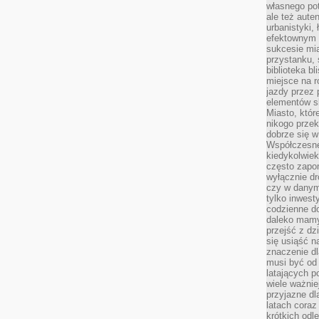
własnego po
ale też aute
urbanistyki,
efektownym 
sukcesie mia
przystanku, 
biblioteka b
miejsce na r
jazdy przez p
elementów sk
Miasto, któr
nikogo prze
dobrze się w
Współczesne 
kiedykolwiek
często zapom
wyłącznie dr
czy w danym 
tylko inwest
codzienne d
daleko mamy
przejść z dz
się usiąść n
znaczenie dl
musi być od 
latających 
wiele ważnie
przyjazne dl
latach coraz
krótkich odl