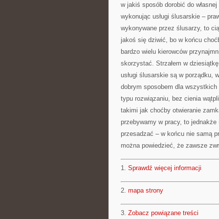
w jakiś sposób dorobić do własnej
wykonując usługi ślusarskie – pra
wykonywane przez ślusarzy, to cią
jakoś się dziwić, bo w końcu choć
bardzo wielu kierowców przynajmni
skorzystać. Strzałem w dziesiątkę
usługi ślusarskie są w porządku, 
dobrym sposobem dla wszystkich śl
typu rozwiązaniu, bez cienia wąt
takimi jak choćby otwieranie zamk
przebywamy w pracy, to jednakże n
przesadzać – w końcu nie samą pra
można powiedzieć, że zawsze zw
1.
Sprawdź więcej informacji
2.
mapa strony
3.
Zobacz powiązane treści