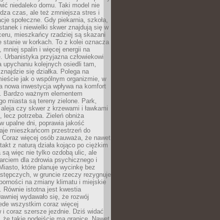
ić niedaleko domu. Taki model nie
dza czas, ale też zmniejsza stres i
acje społeczne. Gdy piekarnia, szkoła,
stanek i niewielki skwer znajdują się w
eru, mieszkańcy rzadziej są skazani
 stanie w korkach. To z kolei oznacza
 mniej spalin i więcej energii na
. Urbanistyka przyjazna człowiekowi
a upychaniu kolejnych osiedli tam,
 znajdzie się działka. Polega na
mieście jak o wspólnym organizmie, w
a nowa inwestycja wpływa na komfort
zi. Bardzo ważnym elementem
 miasta są tereny zielone. Park,
aleja czy skwer z krzewami i ławkami
s, lecz potrzeba. Zieleń obniża
w upalne dni, poprawia jakość
daje mieszkańcom przestrzeń do
 Coraz więcej osób zauważa, że nawet
ntakt z naturą działa kojąco po ciężkim
 są więc nie tylko ozdobą ulic, ale
arciem dla zdrowia psychicznego i
Miasto, które planuje wycinkę bez
stępczych, w gruncie rzeczy rezygnuje
porności na zmiany klimatu i miejskie
. Równie istotna jest kwestia
Dawniej wydawało się, że rozwój
ede wszystkim coraz więcej
i coraz szersze jezdnie. Dziś widać
, że takie podejście ma granice. Nawet