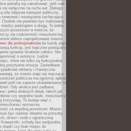
ice potrafią się zakorkować, jeśli całe
a się wyłącznie na ruchu aut. Dlatego
ą rolę odgrywa transport publiczny,
ra rowerowa i rozwiązania zachęcające
 Chodnik nie powinien być traktowany
 między parkingiem a drogą. To jedna
szych przestrzeni w mieście, bo
 toczy się codzienność mieszkańców.
nsie dobrze zaprojektowane miasto
rwis dla profesjonalistów
bo każdy jego
woją funkcję, jest logicznie powiązany
spiera sprawne działanie całości. Nie
apominać o estetyce. Ludzie
iejsc, które nie tylko są funkcjonalne,
udzą pozytywne emocje. Zaniedbane
rzypadkowe reklamy i chaotyczna
rawiają, że miasto staje się męczące
Przestrzeń publiczna ma ogromny wpływ
nawet jeśli nie zawsze uświadamiamy to
dzień. Gdy okolica jest zadbana,
a i pełna drobnych detali, takich jak
etlenie czy wygodne ławki, mieszkańcy
ej korzystają. To buduje więź z
mieszkania i wzmacnia
ność za wspólną przestrzeń. Miasto
musi być również otwarte na potrzeby
ch, dzieci i osób z ograniczoną
 Krawężniki, schody bez podjazdów,
e słupki czy brak miejsc do
 bariery, które dla wielu ludzi są