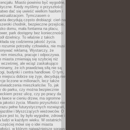
tencjału. Miasto powinno być wygodne,
ntyczne. Kiedy myślimy o przyszłości
 łatwo dać się uwieść wielkim hasłom i
wizualizacjom. Tymczasem o
sta decydują często drobiazgi: cień na
szeroki chodnik, bezpieczne przejście,
lisko domu, mała fontanna na placu,
ower, park dostępny bez konieczności
ół dzielnicy. To właśnie z takich
łada się codzienna jakość życia.
e rozumie potrzeby człowieka, nie musi
konywać reklamą. Wystarczy, że
 nim mieszka, pracuje i odpoczywa.
miasta zmieniają się szybciej niż
 wcześniej, ale wciąż zaskakująco
inamy, że ich prawdziwą siłą nie są
ogi, budynki i centra handlowe. O tym,
miejscu dobrze się żyje, decydują nie
ycje liczone w milionach, lecz także
oświadczenia mieszkańców. To, jak
 do parku, czy można bezpiecznie
ieckiem przez ulicę, czy po pracy da
a ławce w cieniu drzew, ma ogromne
a jakości życia. Miasto przyszłości nie
razu pełne futurystycznych rozwiązań,
pojazdów i błyszczących wieżowców. O
jsze jest to, by było wygodne, zdrowe i
a ludzi w każdym wieku. W ostatnich
 częściej mówi się o idei miasta
egłości, w którym najważniejsze sprawy