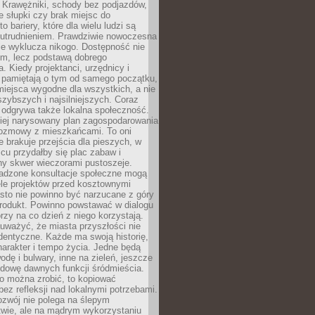
 Krawężniki, schody bez podjazdów,
e słupki czy brak miejsc do
 bariery, które dla wielu ludzi są
utrudnieniem. Prawdziwie nowoczesna
ie wyklucza nikogo. Dostępność nie
em, lecz podstawą dobrego
a. Kiedy projektanci, urzędnicy i
 pamiętają o tym od samego początku,
iejsca wygodne dla wszystkich, a nie
jszybszych i najsilniejszych. Coraz
 odgrywa także lokalna społeczność.
piej narysowany plan zagospodarowania
 rozmowy z mieszkańcami. To oni
e brakuje przejścia dla pieszych, w
cu przydałby się plac zabaw i
ny skwer wieczorami pustoszeje.
adzone konsultacje społeczne mogą
ele projektów przed kosztownymi
sto nie powinno być narzucane z góry
produkt. Powinno powstawać w dialogu
órzy na co dzień z niego korzystają.
uważyć, że miasta przyszłości nie
dentyczne. Każde ma swoją historię,
charakter i tempo życia. Jedne będą
odę i bulwary, inne na zieleń, jeszcze
udowę dawnych funkcji śródmieścia.
o można zrobić, to kopiować
bez refleksji nad lokalnymi potrzebami.
ozwój nie polega na ślepym
twie, ale na mądrym wykorzystaniu