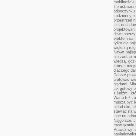
mobilnością.
źle ustawion
odpoczynku to
codziennym 
przestrzeń n
jest dodatki
projektowani
deweloperzy
efektem są m
tylko dla na
większą rolę
Nawet najle
nie zastąpi
wiedzą, gdzi
którym miejs
dlaczego da
Dobrze prow
uratować wi
błędami. Mia
jak gotowy 
z ludźmi, kt
Warto też za
muszą być i
układ ulic, 
stawiać na w
inne na odb
Najgorsze, c
rozwiązania 
Prawdziwy r
naśladownic