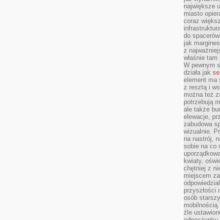
największe ul
miasto opier
coraz większ
infrastruktu
do spacerów.
jak margines
z najważniej
właśnie tam
W pewnym se
działa jak
se
element ma s
z resztą i w
można też z
potrzebują m
ale także b
elewacje, p
zabudowa sp
wizualnie. 
na nastrój, 
sobie na co 
uporządkowan
kwiaty, oświ
chętniej z ni
miejscem za
odpowiedzial
przyszłości 
osób starszy
mobilnością.
źle ustawion
odpoczynku to