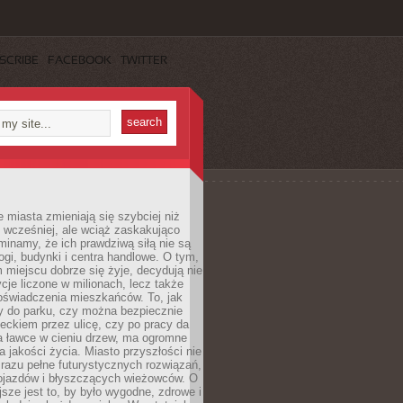
SCRIBE
FACEBOOK
TWITTER
miasta zmieniają się szybciej niż
 wcześniej, ale wciąż zaskakująco
inamy, że ich prawdziwą siłą nie są
ogi, budynki i centra handlowe. O tym,
miejscu dobrze się żyje, decydują nie
ycje liczone w milionach, lecz także
oświadczenia mieszkańców. To, jak
 do parku, czy można bezpiecznie
ieckiem przez ulicę, czy po pracy da
a ławce w cieniu drzew, ma ogromne
a jakości życia. Miasto przyszłości nie
razu pełne futurystycznych rozwiązań,
pojazdów i błyszczących wieżowców. O
jsze jest to, by było wygodne, zdrowe i