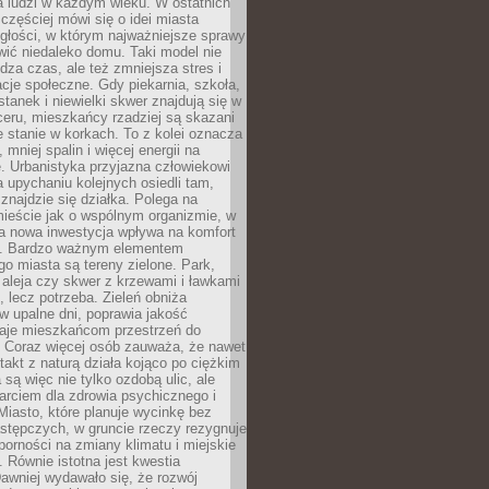
a ludzi w każdym wieku. W ostatnich
 częściej mówi się o idei miasta
egłości, w którym najważniejsze sprawy
ić niedaleko domu. Taki model nie
dza czas, ale też zmniejsza stres i
acje społeczne. Gdy piekarnia, szkoła,
stanek i niewielki skwer znajdują się w
eru, mieszkańcy rzadziej są skazani
 stanie w korkach. To z kolei oznacza
 mniej spalin i więcej energii na
. Urbanistyka przyjazna człowiekowi
a upychaniu kolejnych osiedli tam,
 znajdzie się działka. Polega na
mieście jak o wspólnym organizmie, w
a nowa inwestycja wpływa na komfort
zi. Bardzo ważnym elementem
 miasta są tereny zielone. Park,
aleja czy skwer z krzewami i ławkami
s, lecz potrzeba. Zieleń obniża
w upalne dni, poprawia jakość
daje mieszkańcom przestrzeń do
 Coraz więcej osób zauważa, że nawet
ntakt z naturą działa kojąco po ciężkim
 są więc nie tylko ozdobą ulic, ale
arciem dla zdrowia psychicznego i
Miasto, które planuje wycinkę bez
stępczych, w gruncie rzeczy rezygnuje
porności na zmiany klimatu i miejskie
. Równie istotna jest kwestia
Dawniej wydawało się, że rozwój