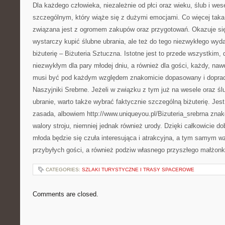
Dla każdego człowieka, niezależnie od płci oraz wieku, ślub i wes
szczególnym, który wiąże się z dużymi emocjami. Co więcej tak
związana jest z ogromem zakupów oraz przygotowań. Okazuje się 
wystarczy kupić ślubne ubrania, ale też do tego niezwykłego wyd
biżuterię – Biżuteria Sztuczna. Istotne jest to przede wszystkim,
niezwykłym dla pary młodej dniu, a również dla gości, każdy, naw
musi być pod każdym względem znakomicie dopasowany i dopra
Naszyjniki Srebrne. Jeżeli w związku z tym już na wesele oraz śl
ubranie, warto także wybrać faktycznie szczególną biżuterię. Jest
zasada, albowiem http://www.uniqueyou.pl/Bizuteria_srebrna znako
walory stroju, niemniej jednak również urody. Dzięki całkowicie do
młoda będzie się czuła interesująca i atrakcyjna, a tym samym w
przybyłych gości, a również podziw własnego przyszłego małżonk
CATEGORIES:
SZLAKI TURYSTYCZNE I TRASY SPACEROWE
Comments are closed.