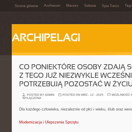
Archiwum
Marzec
Sobota
Tagi
Strona główna
Spis Treści
ARCHIPELAGI
CO PONIEKTÓRE OSOBY ZDAJĄ 
Z TEGO JUŻ NIEZWYKLE WCZEŚNI
POTRZEBUJĄ POZOSTAĆ W ŻYCI
POSTED BY ADMIN
POSTED ON WRZ - 12 - 2025
MOŻLIWOŚĆ 
WYŁĄCZONA
Dla każdego człowieka, niezależnie od płci i wieku, ślub oraz wes
Modernizacja i Ulepszenia Sprzętu