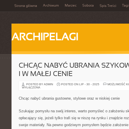
Archiwum
Marzec
Sobota
Tagi
Strona główna
Spis Treści
ARCHIPELAGI
CHCĄC NABYĆ UBRANIA SZYKO
I W MAŁEJ CENIE
POSTED BY ADMIN
POSTED ON LIP - 30 - 2025
MOŻLIWOŚĆ 
WYŁĄCZONA
Chcąc nabyć ubrania gustowne, stylowe oraz w niskiej cenie
Szukając pomysłu na swój interes, warto pomyśleć o założeniu s
opłacający się, jeżeli tylko trafi się w niszę na rynku i znajdzie r
swoje materiały. Na pewno godziwym pomysłem będzie założenie