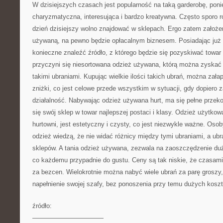
W dzisiejszych czasach jest popularność na taką garderobę, poni
charyzmatyczna, interesująca i bardzo kreatywna. Często sporo ró
dzień dzisiejszy wolno znajdować w sklepach. Ergo zatem założe
używaną, na pewno będzie opłacalnym biznesem. Posiadając już t
konieczne znaleźć źródło, z którego będzie się pozyskiwać towa
przyczyni się niesortowana odzież używana, którą można zyskać
takimi ubraniami. Kupując wielkie ilości takich ubrań, można zała
zniżki, co jest celowe przede wszystkim w sytuacji, gdy dopiero 
działalność. Nabywając odzież używana hurt, ma się pełne przek
się swój sklep w towar najlepszej postaci i klasy. Odzież użytko
hurtowni, jest estetyczny i czysty, co jest niezwykle ważne. Osob
odzież wiedzą, że nie widać różnicy między tymi ubraniami, a u
sklepów. A tania odzież używana, zezwala na zaoszczędzenie du
co każdemu przypadnie do gustu. Ceny są tak niskie, że czasami
za bezcen. Wielokrotnie można nabyć wiele ubrań za parę groszy
napełnienie swojej szafy, bez ponoszenia przy temu dużych kosz
źródło:
———————————