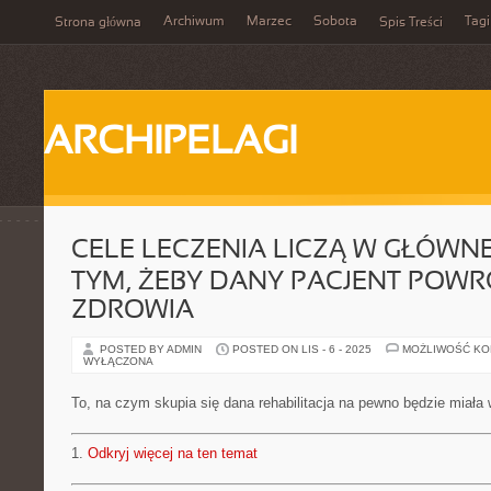
Archiwum
Marzec
Sobota
Tagi
Strona główna
Spis Treści
ARCHIPELAGI
CELE LECZENIA LICZĄ W GŁÓWNE
TYM, ŻEBY DANY PACJENT POWR
ZDROWIA
POSTED BY ADMIN
POSTED ON LIS - 6 - 2025
MOŻLIWOŚĆ K
WYŁĄCZONA
To, na czym skupia się dana rehabilitacja na pewno będzie miał
1.
Odkryj więcej na ten temat