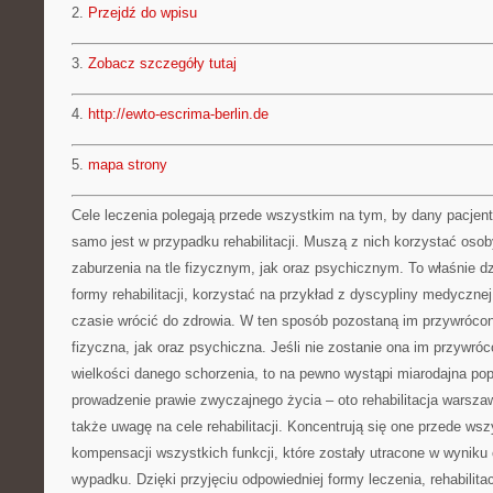
2.
Przejdź do wpisu
3.
Zobacz szczegóły tutaj
4.
http://ewto-escrima-berlin.de
5.
mapa strony
Cele leczenia polegają przede wszystkim na tym, by dany pacjent
samo jest w przypadku rehabilitacji. Muszą z nich korzystać oso
zaburzenia na tle fizycznym, jak oraz psychicznym. To właśnie d
formy rehabilitacji, korzystać na przykład z dyscypliny medyczn
czasie wrócić do zdrowia. W ten sposób pozostaną im przywróco
fizyczna, jak oraz psychiczna. Jeśli nie zostanie ona im przywró
wielkości danego schorzenia, to na pewno wystąpi miarodajna po
prowadzenie prawie zwyczajnego życia – oto rehabilitacja warsza
także uwagę na cele rehabilitacji. Koncentrują się one przede wsz
kompensacji wszystkich funkcji, które zostały utracone w wyniku 
wypadku. Dzięki przyjęciu odpowiedniej formy leczenia, rehabilita