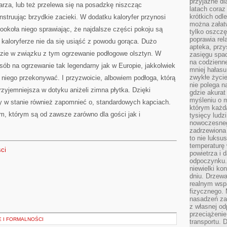
przyjazne dl
rza, lub też przelewa się na posadzkę niszcząc
latach coraz
krótkich odl
nstruując brzydkie zacieki. W dodatku kaloryfer przynosi
można załatw
 dookoła niego sprawiając, że najdalsze części pokoju są
tylko oszczę
poprawia rel
 kaloryferze nie da się usiąść z powodu gorąca. Dużo
apteka, przy
zie w związku z tym ogrzewanie podłogowe olsztyn. W
zasięgu spac
na codzienne
osób na ogrzewanie tak legendarny jak w Europie, jakkolwiek
mniej hałasu,
zwykłe życie
 niego przekonywać. I przyzwoicie, albowiem podłoga, którą
nie polega n
rzyjemniejsza w dotyku aniżeli zimna płytka. Dzięki
gdzie akurat
myśleniu o 
 w stanie również zapomnieć o, standardowych kapciach.
którym każd
m, którym są od zawsze zarówno dla gości jak i
tysięcy lud
nowoczesnego
zadrzewiona 
to nie luksu
temperaturę 
sci
powietrza i 
odpoczynku.
niewielki ko
dniu. Drzewa
realnym wsp
fizycznego. 
nasadzeń za
z własnej od
przeciążenie
 I FORMALNOŚCI
transportu. 