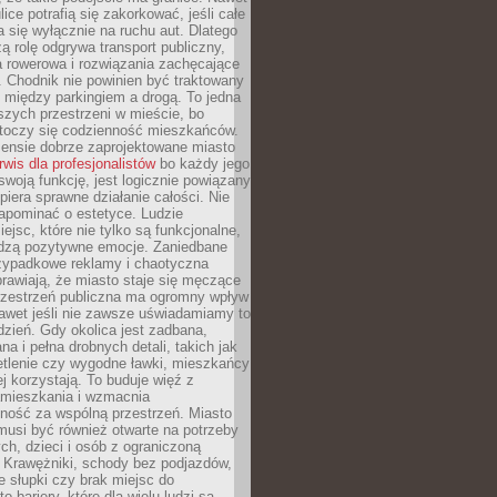
ice potrafią się zakorkować, jeśli całe
a się wyłącznie na ruchu aut. Dlatego
ą rolę odgrywa transport publiczny,
ra rowerowa i rozwiązania zachęcające
 Chodnik nie powinien być traktowany
 między parkingiem a drogą. To jedna
szych przestrzeni w mieście, bo
 toczy się codzienność mieszkańców.
nsie dobrze zaprojektowane miasto
rwis dla profesjonalistów
bo każdy jego
woją funkcję, jest logicznie powiązany
spiera sprawne działanie całości. Nie
apominać o estetyce. Ludzie
iejsc, które nie tylko są funkcjonalne,
udzą pozytywne emocje. Zaniedbane
rzypadkowe reklamy i chaotyczna
rawiają, że miasto staje się męczące
Przestrzeń publiczna ma ogromny wpływ
nawet jeśli nie zawsze uświadamiamy to
dzień. Gdy okolica jest zadbana,
a i pełna drobnych detali, takich jak
etlenie czy wygodne ławki, mieszkańcy
ej korzystają. To buduje więź z
mieszkania i wzmacnia
ność za wspólną przestrzeń. Miasto
musi być również otwarte na potrzeby
ch, dzieci i osób z ograniczoną
 Krawężniki, schody bez podjazdów,
e słupki czy brak miejsc do
 bariery, które dla wielu ludzi są