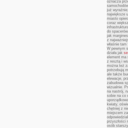
oznacza prz
samochodów 
już wyraźnie
największe ul
miasto opier
coraz większ
infrastruktu
do spacerów.
jak margines
z najważniej
właśnie tam
W pewnym se
działa jak
se
element ma s
z resztą i w
można też z
potrzebują m
ale także b
elewacje, p
zabudowa sp
wizualnie. 
na nastrój, 
sobie na co 
uporządkowan
kwiaty, oświ
chętniej z ni
miejscem za
odpowiedzial
przyszłości 
osób starszy