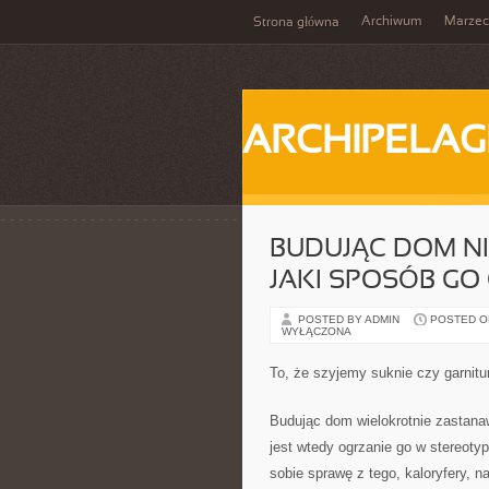
Archiwum
Marzec
Strona główna
ARCHIPELAG
BUDUJĄC DOM N
JAKI SPOSÓB GO 
POSTED BY ADMIN
POSTED ON
WYŁĄCZONA
To, że szyjemy suknie czy garnitu
Budując dom wielokrotnie zastanaw
jest wtedy ogrzanie go w stereotyp
sobie sprawę z tego, kaloryfery, n