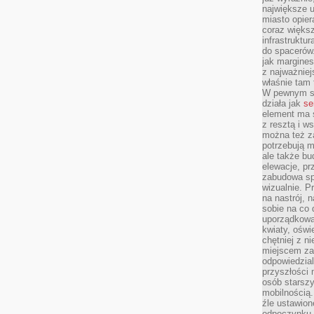
największe ul
miasto opier
coraz większ
infrastruktu
do spacerów.
jak margines
z najważniej
właśnie tam
W pewnym se
działa jak
se
element ma s
z resztą i w
można też z
potrzebują m
ale także b
elewacje, p
zabudowa sp
wizualnie. 
na nastrój, 
sobie na co 
uporządkowan
kwiaty, oświ
chętniej z ni
miejscem za
odpowiedzial
przyszłości 
osób starszy
mobilnością.
źle ustawion
odpoczynku to