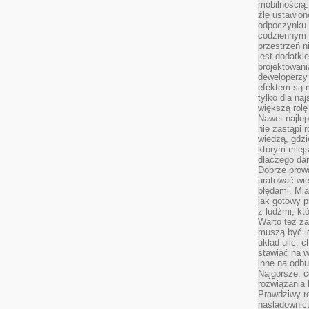
mobilnością.
źle ustawion
odpoczynku to
codziennym 
przestrzeń n
jest dodatki
projektowani
deweloperzy
efektem są m
tylko dla na
większą rolę
Nawet najle
nie zastąpi
wiedzą, gdzi
którym miejs
dlaczego da
Dobrze prow
uratować wi
błędami. Mia
jak gotowy 
z ludźmi, kt
Warto też za
muszą być i
układ ulic, 
stawiać na w
inne na odb
Najgorsze, c
rozwiązania 
Prawdziwy r
naśladownic