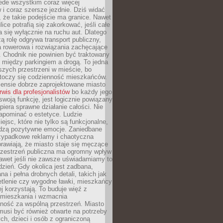
ede wszystkim coraz więcej
i coraz szersze jezdnie. Dziś widać
, że takie podejście ma granice. Nawet
ice potrafią się zakorkować, jeśli całe
a się wyłącznie na ruchu aut. Dlatego
ą rolę odgrywa transport publiczny,
ra rowerowa i rozwiązania zachęcające
 Chodnik nie powinien być traktowany
 między parkingiem a drogą. To jedna
szych przestrzeni w mieście, bo
 toczy się codzienność mieszkańców.
nsie dobrze zaprojektowane miasto
rwis dla profesjonalistów
bo każdy jego
woją funkcję, jest logicznie powiązany
spiera sprawne działanie całości. Nie
apominać o estetyce. Ludzie
iejsc, które nie tylko są funkcjonalne,
udzą pozytywne emocje. Zaniedbane
rzypadkowe reklamy i chaotyczna
rawiają, że miasto staje się męczące
Przestrzeń publiczna ma ogromny wpływ
nawet jeśli nie zawsze uświadamiamy to
dzień. Gdy okolica jest zadbana,
a i pełna drobnych detali, takich jak
etlenie czy wygodne ławki, mieszkańcy
ej korzystają. To buduje więź z
mieszkania i wzmacnia
ność za wspólną przestrzeń. Miasto
musi być również otwarte na potrzeby
ch, dzieci i osób z ograniczoną