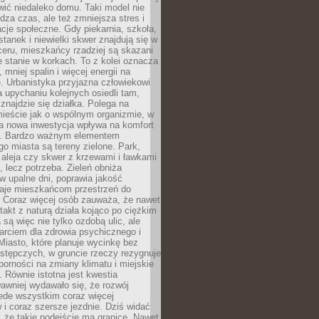
ić niedaleko domu. Taki model nie
dza czas, ale też zmniejsza stres i
acje społeczne. Gdy piekarnia, szkoła,
stanek i niewielki skwer znajdują się w
eru, mieszkańcy rzadziej są skazani
 stanie w korkach. To z kolei oznacza
 mniej spalin i więcej energii na
. Urbanistyka przyjazna człowiekowi
a upychaniu kolejnych osiedli tam,
 znajdzie się działka. Polega na
mieście jak o wspólnym organizmie, w
a nowa inwestycja wpływa na komfort
zi. Bardzo ważnym elementem
 miasta są tereny zielone. Park,
aleja czy skwer z krzewami i ławkami
s, lecz potrzeba. Zieleń obniża
w upalne dni, poprawia jakość
daje mieszkańcom przestrzeń do
 Coraz więcej osób zauważa, że nawet
ntakt z naturą działa kojąco po ciężkim
 są więc nie tylko ozdobą ulic, ale
arciem dla zdrowia psychicznego i
Miasto, które planuje wycinkę bez
stępczych, w gruncie rzeczy rezygnuje
porności na zmiany klimatu i miejskie
. Równie istotna jest kwestia
Dawniej wydawało się, że rozwój
ede wszystkim coraz więcej
i coraz szersze jezdnie. Dziś widać
, że takie podejście ma granice. Nawet