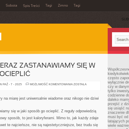
Sobota
Tagi
Zimno
Tagi
Spis Treści
SUB
I
IERAZ ZASTANAWIAMY SIĘ W
Współczesne 
OCIEPLIĆ
kiedykolwiek
często zapom
wyłącznie dr
BUDUJĄC
 PAŹ - 7 - 2025
MOŻLIWOŚĆ KOMENTOWANIA
ZOSTAŁA
czy w danym 
DOM
NIERAZ
tylko inwest
ZASTANAWIAMY
codzienne d
SIĘ
ry na miarę jest uniwersalnie wiadome oraz nikogo nie dziwi
daleko mamy
W
JAKI
przejść z dz
SPOSÓB
się usiąść n
GO
iamy się w jaki sposób go ocieplić. Z reguły odpowiedzią
znaczenie dl
OCIEPLIĆ
musi być od 
owy sposób, to jest kaloryferami. Mimo to, jak każdy zdaje
latających 
awet te najcieńsze, nie są najestetyczniejsze, bez trudu się
wiele ważnie