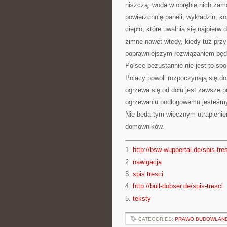
niszczą, woda w obrębie nich zama
powierzchnię paneli, wykładzin, ko
ciepło, które uwalnia się najpierw
zimne nawet wtedy, kiedy tuż przy
poprawniejszym rozwiązaniem będ
Polsce bezustannie nie jest to sp
Polacy powoli rozpoczynają się do
ogrzewa się od dołu jest zawsze p
ogrzewaniu podłogowemu jesteśmy
Nie będą tym wiecznym utrapienie
domowników.
1.
http://bsw-wuppertal.de/spis-tre
2.
nawigacja
3.
spis tresci
4.
http://bull-dobser.de/spis-tresci
5.
teksty
CATEGORIES:
PRAWO BUDOWLANE