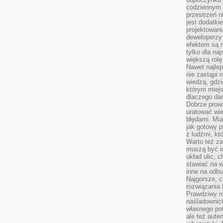
codziennym 
przestrzeń n
jest dodatki
projektowani
deweloperzy
efektem są m
tylko dla na
większą rolę
Nawet najle
nie zastąpi
wiedzą, gdzi
którym miejs
dlaczego da
Dobrze prow
uratować wi
błędami. Mia
jak gotowy 
z ludźmi, kt
Warto też za
muszą być i
układ ulic, 
stawiać na w
inne na odb
Najgorsze, c
rozwiązania 
Prawdziwy r
naśladownic
własnego po
ale też aute