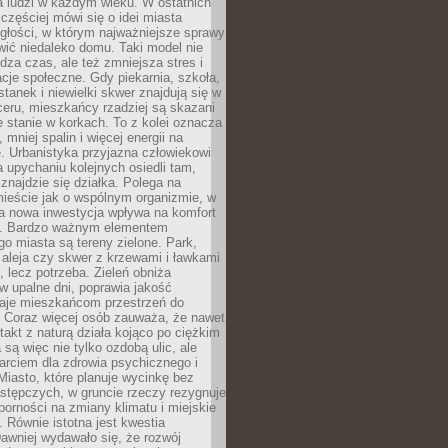
a ludzi w każdym wieku. W ostatnich
 częściej mówi się o idei miasta
egłości, w którym najważniejsze sprawy
ić niedaleko domu. Taki model nie
dza czas, ale też zmniejsza stres i
acje społeczne. Gdy piekarnia, szkoła,
stanek i niewielki skwer znajdują się w
eru, mieszkańcy rzadziej są skazani
 stanie w korkach. To z kolei oznacza
 mniej spalin i więcej energii na
. Urbanistyka przyjazna człowiekowi
a upychaniu kolejnych osiedli tam,
 znajdzie się działka. Polega na
mieście jak o wspólnym organizmie, w
a nowa inwestycja wpływa na komfort
zi. Bardzo ważnym elementem
 miasta są tereny zielone. Park,
aleja czy skwer z krzewami i ławkami
s, lecz potrzeba. Zieleń obniża
w upalne dni, poprawia jakość
daje mieszkańcom przestrzeń do
 Coraz więcej osób zauważa, że nawet
ntakt z naturą działa kojąco po ciężkim
 są więc nie tylko ozdobą ulic, ale
arciem dla zdrowia psychicznego i
Miasto, które planuje wycinkę bez
stępczych, w gruncie rzeczy rezygnuje
porności na zmiany klimatu i miejskie
. Równie istotna jest kwestia
Dawniej wydawało się, że rozwój