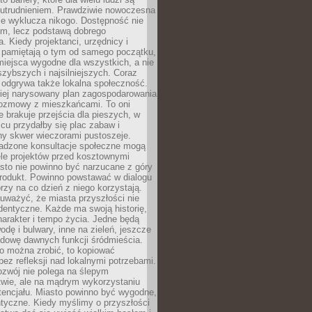
utrudnieniem. Prawdziwie nowoczesna
ie wyklucza nikogo. Dostępność nie
em, lecz podstawą dobrego
a. Kiedy projektanci, urzędnicy i
 pamiętają o tym od samego początku,
iejsca wygodne dla wszystkich, a nie
jszybszych i najsilniejszych. Coraz
 odgrywa także lokalna społeczność.
piej narysowany plan zagospodarowania
 rozmowy z mieszkańcami. To oni
e brakuje przejścia dla pieszych, w
cu przydałby się plac zabaw i
ny skwer wieczorami pustoszeje.
adzone konsultacje społeczne mogą
ele projektów przed kosztownymi
sto nie powinno być narzucane z góry
produkt. Powinno powstawać w dialogu
órzy na co dzień z niego korzystają.
uważyć, że miasta przyszłości nie
dentyczne. Każde ma swoją historię,
charakter i tempo życia. Jedne będą
odę i bulwary, inne na zieleń, jeszcze
udowę dawnych funkcji śródmieścia.
o można zrobić, to kopiować
bez refleksji nad lokalnymi potrzebami.
ozwój nie polega na ślepym
twie, ale na mądrym wykorzystaniu
tencjału. Miasto powinno być wygodne,
ntyczne. Kiedy myślimy o przyszłości