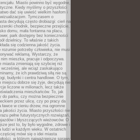
tencjału. Miasto powinno być wygodne,
ntyczne. Kiedy myślimy o przyszłości
 łatwo dać się uwieść wielkim hasłom i
wizualizacjom. Tymczasem o
sta decydują często drobiazgi: cień na
szeroki chodnik, bezpieczne przejście,
lisko domu, mała fontanna na placu,
ower, park dostępny bez konieczności
ół dzielnicy. To właśnie z takich
łada się codzienna jakość życia.
e rozumie potrzeby człowieka, nie musi
konywać reklamą. Wystarczy, że
 nim mieszka, pracuje i odpoczywa.
miasta zmieniają się szybciej niż
 wcześniej, ale wciąż zaskakująco
inamy, że ich prawdziwą siłą nie są
ogi, budynki i centra handlowe. O tym,
miejscu dobrze się żyje, decydują nie
ycje liczone w milionach, lecz także
oświadczenia mieszkańców. To, jak
 do parku, czy można bezpiecznie
ieckiem przez ulicę, czy po pracy da
a ławce w cieniu drzew, ma ogromne
a jakości życia. Miasto przyszłości nie
razu pełne futurystycznych rozwiązań,
pojazdów i błyszczących wieżowców. O
jsze jest to, by było wygodne, zdrowe i
a ludzi w każdym wieku. W ostatnich
 częściej mówi się o idei miasta
egłości, w którym najważniejsze sprawy