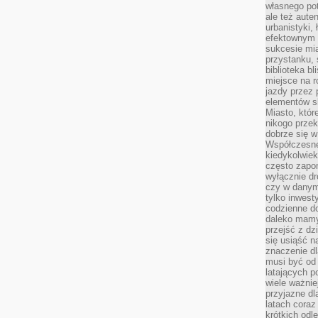
własnego po
ale też aute
urbanistyki,
efektownym 
sukcesie mia
przystanku, 
biblioteka b
miejsce na r
jazdy przez p
elementów sk
Miasto, któr
nikogo prze
dobrze się w
Współczesne 
kiedykolwiek
często zapom
wyłącznie dr
czy w danym 
tylko inwest
codzienne d
daleko mamy
przejść z dz
się usiąść n
znaczenie dl
musi być od 
latających 
wiele ważnie
przyjazne dl
latach coraz
krótkich odl