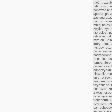
można załatw
tylko oszczę
poprawia rel
apteka, przy
zasięgu spac
na codzienne
mniej hałasu,
zwykłe życie
nie polega n
gdzie akurat
myśleniu o 
którym każd
tysięcy lud
nowoczesnego
zadrzewiona 
to nie luksu
temperaturę 
powietrza i 
odpoczynku.
niewielki ko
dniu. Drzewa
realnym wsp
fizycznego. 
nasadzeń za
z własnej od
przeciążenie
transportu. 
oznacza prz
samochodów 
już wyraźnie