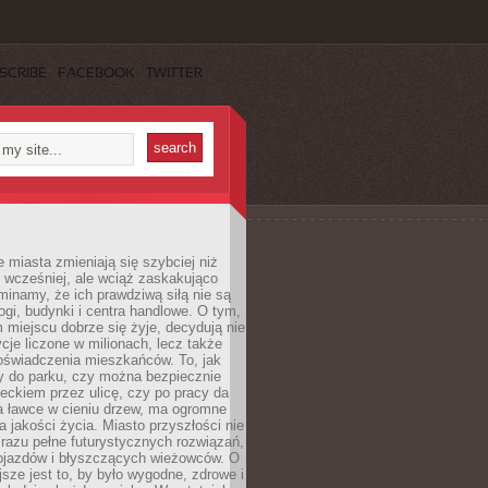
SCRIBE
FACEBOOK
TWITTER
miasta zmieniają się szybciej niż
 wcześniej, ale wciąż zaskakująco
inamy, że ich prawdziwą siłą nie są
ogi, budynki i centra handlowe. O tym,
miejscu dobrze się żyje, decydują nie
ycje liczone w milionach, lecz także
oświadczenia mieszkańców. To, jak
 do parku, czy można bezpiecznie
ieckiem przez ulicę, czy po pracy da
a ławce w cieniu drzew, ma ogromne
a jakości życia. Miasto przyszłości nie
razu pełne futurystycznych rozwiązań,
pojazdów i błyszczących wieżowców. O
jsze jest to, by było wygodne, zdrowe i