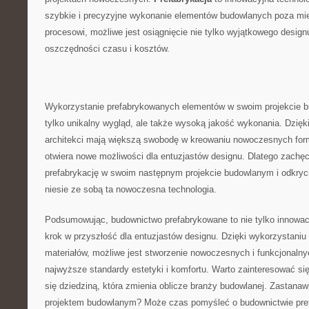
szybkie ⁤i precyzyjne wykonanie elementów budowlanych poza mie
⁣procesowi, możliwe jest osiągnięcie‌ nie tylko wyjątkowego ​design
⁢oszczędności czasu i kosztów.
Wykorzystanie ⁢prefabrykowanych elementów w ‍swoim ⁢projekcie ⁢
tylko⁤ unikalny⁢ wygląd, ale także wysoką jakość wykonania. ⁣Dzięk
architekci ‍mają większą ‌swobodę w kreowaniu nowoczesnych form 
otwiera nowe⁣ możliwości dla entuzjastów designu. Dlatego zachęc
prefabrykację w swoim następnym projekcie budowlanym i odkrycia 
niesie ze sobą ta‌ nowoczesna technologia.
Podsumowując, ⁤budownictwo⁣ prefabrykowane to ​nie tylko innowac
krok ⁣w przyszłość‌ dla entuzjastów designu.‍ Dzięki​ wykorzystani
materiałów, możliwe jest stworzenie nowoczesnych i funkcjonalnyc
‍najwyższe standardy⁣ estetyki ​i komfortu. Warto ⁤zainteresować si
⁢się dziedziną, która zmienia oblicze branży budowlanej. Zastana
projektem budowlanym? Może czas⁣ pomyśleć o‍ budownictwie pr