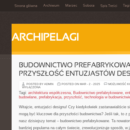
Archiwum
Marzec
Sobota
Tagi
Strona główna
Spis Treści
ARCHIPELAGI
BUDOWNICTWO PREFABRYKOWA
PRZYSZŁOŚĆ ENTUZJASTÓW DE
POSTED BY ADMIN
POSTED ON MAR - 2 - 2025
MOŻLIWOŚĆ 
WYŁĄCZONA
Tagi:
architektura współczesna
,
Budownictwo prefabrykowane
,
en
budowlane
,
prefabrykacja
,
przyszłość
,
technologia w budownictwi
Witajcie,​ entuzjaści designu! Czy kiedykolwiek zastanawialiście‍ si
‌mogą być⁢ kluczowe dla przyszłości budownictwa? Jeśli tak,‍ to ⁤
⁢nasz ‌dzisiejszy temat – budownictwo prefabrykowane. Ta nowators
bardziej popularna ⁤na całym świecie, zrewolucjonizuje sposób, w ja