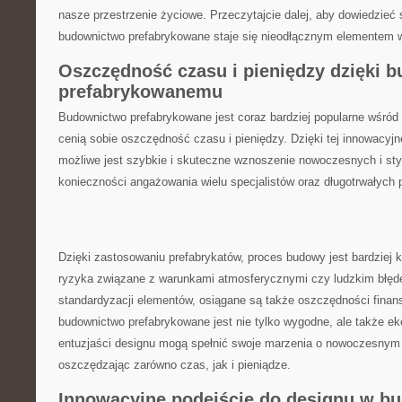
nasze ‌przestrzenie‌ życiowe. Przeczytajcie dalej,‍ aby⁤ dowiedzieć ⁣
budownictwo prefabrykowane⁤ staje się nieodłącznym elementem 
Oszczędność czasu i pieniędzy​ dzięki 
prefabrykowanemu
Budownictwo prefabrykowane⁤ jest ⁤coraz bardziej ⁣popularne wśród 
⁤cenią sobie oszczędność czasu i pieniędzy. ‌Dzięki tej ⁢innowacyj
możliwe jest szybkie i skuteczne wznoszenie nowoczesnych i st
konieczności angażowania wielu specjalistów⁣ oraz długotrwałych
Dzięki ​zastosowaniu prefabrykatów, proces budowy jest bardziej 
ryzyka związane z⁢ warunkami atmosferycznymi czy ludzkim​ błęd
standardyzacji elementów, osiągane są ‌także oszczędności finan
budownictwo prefabrykowane⁤ jest nie tylko ⁤wygodne, ale‌ także e
entuzjaści designu mogą ‌spełnić swoje marzenia o nowoczesnym 
oszczędzając zarówno czas, jak i pieniądze.
Innowacyjne podejście​ do designu w b