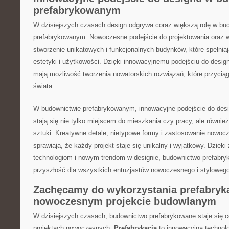
prefabrykowanym
W⁢ dzisiejszych​ czasach design odgrywa coraz większą rolę w bu
prefabrykowanym. ⁢Nowoczesne‍ podejście‍ do projektowania oraz w
stworzenie unikatowych⁢ i​ funkcjonalnych budynków, ‌które spełnia
estetyki i użytkowości. Dzięki innowacyjnemu podejściu do ​designu,
mają możliwość tworzenia⁢ nowatorskich rozwiązań, ‌które przyciąg
świata.
W budownictwie prefabrykowanym, innowacyjne ‌podejście do desi
stają się​ nie tylko⁣ miejscem do‌ mieszkania czy pracy,​ ale równie
sztuki. Kreatywne detale, ​nietypowe formy i zastosowanie nowoc
⁤sprawiają, że każdy projekt staje się unikalny​ i⁣ wyjątkowy. Dzi
technologiom i⁣ nowym⁤ trendom w designie,‌ budownictwo⁤ prefabr
przyszłość dla wszystkich entuzjastów nowoczesnego i ⁢stylowego
Zachęcamy do wykorzystania prefabryk
nowoczesnym projekcie budowlanym
W dzisiejszych czasach, budownictwo prefabrykowane staje się‍ co
projektach ⁤nowoczesnych.
Prefabrykacja
‍to innowacyjna technolo