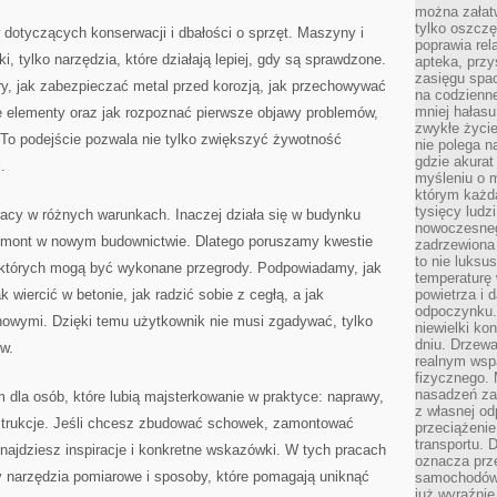
można załatw
tylko oszczę
w dotyczących konserwacji i dbałości o sprzęt. Maszyny i
poprawia rel
i, tylko narzędzia, które działają lepiej, gdy są sprawdzone.
apteka, przy
zasięgu spac
try, jak zabezpieczać metal przed korozją, jak przechowywać
na codzienne
mniej hałasu,
e elementy oraz jak rozpoznać pierwsze objawy problemów,
zwykłe życie
 To podejście pozwala nie tylko zwiększyć żywotność
nie polega n
gdzie akurat
.
myśleniu o 
którym każd
tysięcy lud
racy w różnych warunkach. Inaczej działa się w budynku
nowoczesnego
emont w nowym budownictwie. Dlatego poruszamy kwestie
zadrzewiona 
to nie luksu
 których mogą być wykonane przegrody. Podpowiadamy, jak
temperaturę 
k wiercić w betonie, jak radzić sobie z cegłą, a jak
powietrza i 
odpoczynku.
nowymi. Dzięki temu użytkownik nie musi zgadywać, tylko
niewielki ko
dniu. Drzewa
w.
realnym wsp
fizycznego. 
nasadzeń za
 dla osób, które lubią majsterkowanie w praktyce: naprawy,
z własnej od
nstrukcje. Jeśli chcesz zbudować schowek, zamontować
przeciążenie
transportu. 
ajdziesz inspiracje i konkretne wskazówki. W tych pracach
oznacza prz
y narzędzia pomiarowe i sposoby, które pomagają uniknąć
samochodów 
już wyraźnie