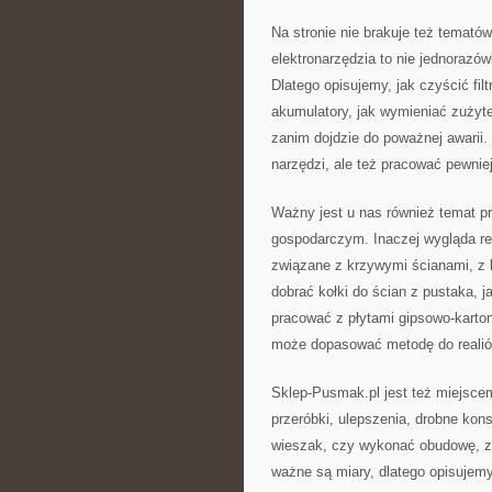
Na stronie nie brakuje też temató
elektronarzędzia to nie jednorazówk
Dlatego opisujemy, jak czyścić fil
akumulatory, jak wymieniać zużyt
zanim dojdzie do poważnej awarii.
narzędzi, ale też pracować pewniej
Ważny jest u nas również temat p
gospodarczym. Inaczej wygląda r
związane z krzywymi ścianami, z
dobrać kołki do ścian z pustaka, ja
pracować z płytami gipsowo-karto
może dopasować metodę do realió
Sklep-Pusmak.pl jest też miejscem
przeróbki, ulepszenia, drobne ko
wieszak, czy wykonać obudowę, zn
ważne są miary, dlatego opisujem