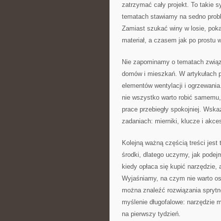
zatrzymać cały projekt. To takie sy
tematach stawiamy na sedno probl
Zamiast szukać winy w losie, poka
materiał, a czasem jak po prostu w
Nie zapominamy o tematach związa
domów i mieszkań. W artykułach po
elementów wentylacji i ogrzewani
nie wszystko warto robić samemu, 
prace przebiegły spokojniej. Wska
zadaniach: mierniki, klucze i akces
Kolejną ważną częścią treści jes
środki, dlatego uczymy, jak pode
kiedy opłaca się kupić narzędzie,
Wyjaśniamy, na czym nie warto osz
można znaleźć rozwiązania sprytne
myślenie długofalowe: narzędzie ma
na pierwszy tydzień.