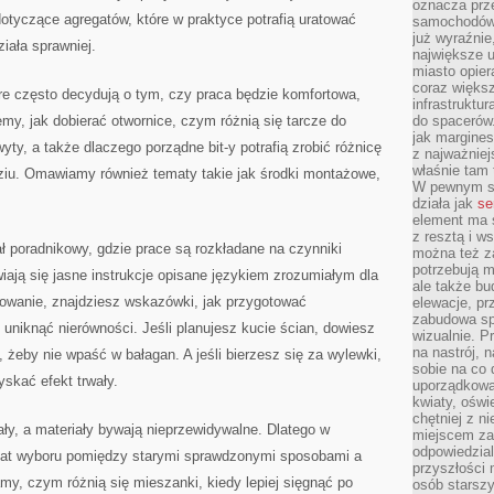
oznacza prz
dotyczące agregatów, które w praktyce potrafią uratować
samochodów 
już wyraźnie
ziała sprawniej.
największe ul
miasto opier
coraz większ
re często decydują o tym, czy praca będzie komfortowa,
infrastruktu
y, jak dobierać otwornice, czym różnią się tarcze do
do spacerów.
jak margines
wyty, a także dlaczego porządne bit-y potrafią zrobić różnicę
z najważniej
właśnie tam
ziu. Omawiamy również tematy takie jak środki montażowe,
W pewnym se
działa jak
se
element ma s
z resztą i w
 poradnikowy, gdzie prace są rozkładane na czynniki
można też z
potrzebują m
iają się jasne instrukcje opisane językiem zrozumiałym dla
ale także b
etowanie, znajdziesz wskazówki, jak przygotować
elewacje, p
zabudowa sp
k uniknąć nierówności. Jeśli planujesz kucie ścian, dowiesz
wizualnie. 
na nastrój, 
 żeby nie wpaść w bałagan. A jeśli bierzesz się za wylewki,
sobie na co 
skać efekt trwały.
uporządkowan
kwiaty, oświ
chętniej z ni
ły, a materiały bywają nieprzewidywalne. Dlatego w
miejscem za
odpowiedzial
emat wyboru pomiędzy starymi sprawdzonymi sposobami a
przyszłości 
, czym różnią się mieszanki, kiedy lepiej sięgnąć po
osób starszy