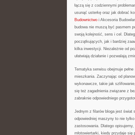
łączą się z codziennymi problemam
usunąć usterkę oraz jak dobrać ko
Budownictwo
i Akcesoria Budowlane
budowa nie muszą być pasmem pom
swoją kolejność, sens i cel. Dlate
początkujących, jak i bardziej z
kilka inwestycji. Niezależnie od p
ułatwiają działanie i pozwalają zm
Tematyka serwisu obejmuje pełne 
mieszkania. Zaczynając od planowa
wykonawcze, takie jak szlifowanie
się też zagadnienia związane z be
zabraknie odpowiedniego przygoto
Jednym z filarów bloga jest świat 
odpowiedniej maszyny to nie tylko
zastosowania. Dlatego opisujemy, 
młotowiertarki, kiedy przydaje się