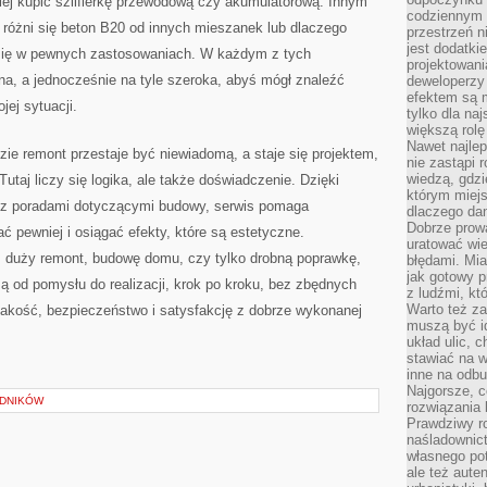
iej kupić szlifierkę przewodową czy akumulatorową. Innym
codziennym 
różni się beton B20 od innych mieszanek lub dlaczego
przestrzeń n
jest dodatki
 się w pewnych zastosowaniach. W każdym z tych
projektowani
, a jednocześnie na tyle szeroka, abyś mógł znaleźć
deweloperzy
efektem są m
jej sytuacji.
tylko dla na
większą rolę
Nawet najle
zie remont przestaje być niewiadomą, a staje się projektem,
nie zastąpi
wiedzą, gdzi
utaj liczy się logika, ale także doświadczenie. Dzięki
którym miejs
z poradami dotyczącymi budowy, serwis pomaga
dlaczego da
Dobrze prow
ć pewniej i osiągać efekty, które są estetyczne.
uratować wi
sz duży remont, budowę domu, czy tylko drobną poprawkę,
błędami. Mia
jak gotowy 
zą od pomysłu do realizacji, krok po kroku, bez zbędnych
z ludźmi, kt
Warto też za
 jakość, bezpieczeństwo i satysfakcję z dobrze wykonanej
muszą być i
układ ulic, 
stawiać na w
inne na odb
Najgorsze, c
ADNIKÓW
rozwiązania 
Prawdziwy r
naśladownic
własnego po
ale też aute