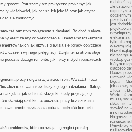
mobilnością.
emy gotowe. Poruszamy też praktyczne problemy: jak
źle ustawion
odpoczynku to
aciły właściwości, jak ocenić ich jakość oraz jak czytać
codziennym 
e dać się zaskoczyć.
przestrzeń n
jest dodatki
projektowani
camy też tematom związanym z detalami. Bo choć budowa
deweloperzy
efektem są m
 finalny efekt zależy od wykończenia. Omawiamy rozwiązania
tylko dla na
 elementów takich jak drzwi. Pojawiają się porady dotyczące
większą rolę
Nawet najle
dukt z czasem wymaga pielęgnacji. Dzięki temu strona staje
nie zastąpi
no podczas dużego remontu, jak i przy małych poprawkach
wiedzą, gdzi
którym miejs
dlaczego da
Dobrze prow
uratować wi
gonomia pracy i organizacja przestrzeni. Warsztat może
błędami. Mia
jak gotowy 
iezależnie od warunków, liczy się logika działania. Dlatego
z ludźmi, kt
 narzędzia, jak dobierać skrzynki, kiedy przydają się
Warto też za
muszą być i
które ułatwiają szybkie rozpoczęcie pracy bez szukania
układ ulic, 
 nawet proste rozwiązania potrafią podnieść komfort i
stawiać na w
inne na odb
Najgorsze, c
rozwiązania 
Prawdziwy r
akże problemów, które pojawiają się nagle i potrafią
naśladownic