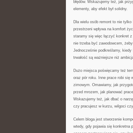
błędów. Wskazujemy też, jak przygo
elementy, aby efekt był solidny.
Dla wielu osób remont to nie tylk
przestrzeni wpływa na komfort życ
staramy się więc łączyć konkret z
nie trzeba być zawodowcem, żeby 
Jednocześnie podkreślamy, kiedy 
trwałość są ważniejsze niż ambicj
Dużo miejsca poświęcamy też te
oraz pór roku. Inne prace robi się 
zimowym. Omawiamy, jak przygotow
przed mrozem, jak planować prace
Wskazujemy też, jak dbać o narzę
czy pracujesz w kurzu, wilgoci czy
Celem bloga jest stworzenie komp
wtedy, gdy pojawia się konkretna 