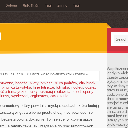
Sobota
Tagi
Zimno
Tagi
Spis Treści
SUB
I
Współczesne 
kiedykolwiek
BUDOWNICTWO
 STY - 28 - 2026
MOŻLIWOŚĆ KOMENTOWANIA
ZOSTAŁA
często zapom
wyłącznie dr
ystyczne
,
bagaże
,
bilety lotnicze
,
biura podróży
,
city break
,
czy w danym 
mping
,
kulturystyka
,
linie lotnicze
,
lotniska
,
noclegi
,
odzież
tylko inwest
róże tematyczne
,
rejsy
,
rekreacja
,
siłownia
,
sport
,
sporty
codzienne d
llness
,
wycieczki
,
żeglarstwo
,
zwiedzanie
daleko mamy
przejść z dz
-remontowy, który powstał z myślą o osobach, które budują
się usiąść n
znaczenie dl
ańczają wnętrza albo po prostu chcą mieć pewność, że
musi być od 
będzie zrobiona dokładnie. To miejsce, w którym sprzęt
latających 
wiele ważnie
ami, a tematy takie jak urządzenia do prac remontowych