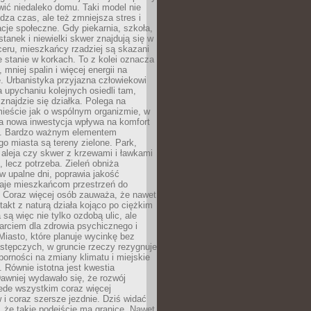
ić niedaleko domu. Taki model nie
dza czas, ale też zmniejsza stres i
acje społeczne. Gdy piekarnia, szkoła,
stanek i niewielki skwer znajdują się w
eru, mieszkańcy rzadziej są skazani
 stanie w korkach. To z kolei oznacza
 mniej spalin i więcej energii na
. Urbanistyka przyjazna człowiekowi
a upychaniu kolejnych osiedli tam,
 znajdzie się działka. Polega na
mieście jak o wspólnym organizmie, w
a nowa inwestycja wpływa na komfort
zi. Bardzo ważnym elementem
 miasta są tereny zielone. Park,
aleja czy skwer z krzewami i ławkami
s, lecz potrzeba. Zieleń obniża
w upalne dni, poprawia jakość
daje mieszkańcom przestrzeń do
 Coraz więcej osób zauważa, że nawet
ntakt z naturą działa kojąco po ciężkim
 są więc nie tylko ozdobą ulic, ale
arciem dla zdrowia psychicznego i
Miasto, które planuje wycinkę bez
stępczych, w gruncie rzeczy rezygnuje
porności na zmiany klimatu i miejskie
. Równie istotna jest kwestia
Dawniej wydawało się, że rozwój
ede wszystkim coraz więcej
i coraz szersze jezdnie. Dziś widać
, że takie podejście ma granice. Nawet