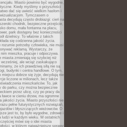
tencjału. Miasto powinno być wygodne,
ntyczne. Kiedy myślimy o przyszłości
 łatwo dać się uwieść wielkim hasłom i
wizualizacjom. Tymczasem o
sta decydują często drobiazgi: cień na
szeroki chodnik, bezpieczne przejście,
lisko domu, mała fontanna na placu,
ower, park dostępny bez konieczności
ół dzielnicy. To właśnie z takich
łada się codzienna jakość życia.
e rozumie potrzeby człowieka, nie musi
konywać reklamą. Wystarczy, że
 nim mieszka, pracuje i odpoczywa.
miasta zmieniają się szybciej niż
 wcześniej, ale wciąż zaskakująco
inamy, że ich prawdziwą siłą nie są
ogi, budynki i centra handlowe. O tym,
miejscu dobrze się żyje, decydują nie
ycje liczone w milionach, lecz także
oświadczenia mieszkańców. To, jak
 do parku, czy można bezpiecznie
ieckiem przez ulicę, czy po pracy da
a ławce w cieniu drzew, ma ogromne
a jakości życia. Miasto przyszłości nie
razu pełne futurystycznych rozwiązań,
pojazdów i błyszczących wieżowców. O
jsze jest to, by było wygodne, zdrowe i
a ludzi w każdym wieku. W ostatnich
 częściej mówi się o idei miasta
egłości, w którym najważniejsze sprawy