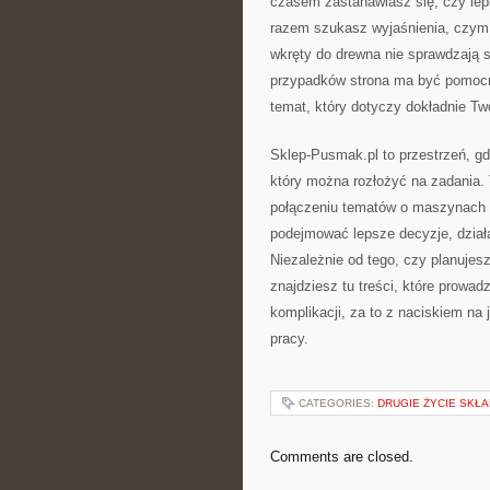
czasem zastanawiasz się, czy lep
razem szukasz wyjaśnienia, czym 
wkręty do drewna nie sprawdzają
przypadków strona ma być pomocna
temat, który dotyczy dokładnie Two
Sklep-Pusmak.pl to przestrzeń, gd
który można rozłożyć na zadania. T
połączeniu tematów o maszynach 
podejmować lepsze decyzje, działa
Niezależnie od tego, czy planuje
znajdziesz tu treści, które prowad
komplikacji, za to z naciskiem na
pracy.
CATEGORIES:
DRUGIE ŻYCIE SKŁ
Comments are closed.