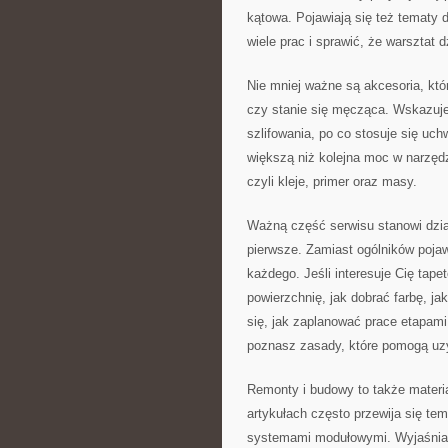
kątowa. Pojawiają się też tematy 
wiele prac i sprawić, że warsztat d
Nie mniej ważne są akcesoria, któ
czy stanie się męcząca. Wskazujem
szlifowania, po co stosuje się uch
większą niż kolejna moc w narzęd
czyli kleje, primer oraz masy.
Ważną część serwisu stanowi dział
pierwsze. Zamiast ogólników pojaw
każdego. Jeśli interesuje Cię tap
powierzchnię, jak dobrać farbę, ja
się, jak zaplanować prace etapami,
poznasz zasady, które pomogą uzy
Remonty i budowy to także materia
artykułach często przewija się t
systemami modułowymi. Wyjaśniamy