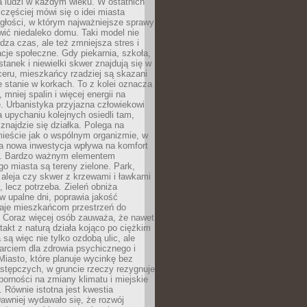
a ludzi w każdym wieku. W ostatnich
 częściej mówi się o idei miasta
egłości, w którym najważniejsze sprawy
ić niedaleko domu. Taki model nie
dza czas, ale też zmniejsza stres i
acje społeczne. Gdy piekarnia, szkoła,
stanek i niewielki skwer znajdują się w
eru, mieszkańcy rzadziej są skazani
 stanie w korkach. To z kolei oznacza
 mniej spalin i więcej energii na
. Urbanistyka przyjazna człowiekowi
a upychaniu kolejnych osiedli tam,
 znajdzie się działka. Polega na
mieście jak o wspólnym organizmie, w
a nowa inwestycja wpływa na komfort
zi. Bardzo ważnym elementem
 miasta są tereny zielone. Park,
aleja czy skwer z krzewami i ławkami
s, lecz potrzeba. Zieleń obniża
w upalne dni, poprawia jakość
daje mieszkańcom przestrzeń do
 Coraz więcej osób zauważa, że nawet
ntakt z naturą działa kojąco po ciężkim
 są więc nie tylko ozdobą ulic, ale
arciem dla zdrowia psychicznego i
Miasto, które planuje wycinkę bez
stępczych, w gruncie rzeczy rezygnuje
porności na zmiany klimatu i miejskie
. Równie istotna jest kwestia
Dawniej wydawało się, że rozwój