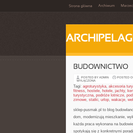
Archiwum
Marzec
Strona główna
ARCHIPELAG
BUDOWNICTWO
POSTED BY ADMIN
POSTED ON
WYŁĄCZONA
Tagi:
agroturystyka
,
akcesoria tur
fitness
,
hostele
,
hotele
,
jachty
,
ke
turystyczna
,
podróże lotnicze
,
pod
zimowe
,
statki
,
urlop
,
wakacje
,
we
sklep-pusmak.pl to blog budowlano
dom, modernizują mieszkanie, wyk
każda praca wykonana na budowie 
spotykają się z konkretnymi porad