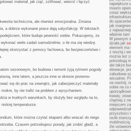
tować materiał, jak ciąć, szlifować, wiercić i łączyć
największe ul
miasto opier
coraz większ
infrastruktu
do spacerów.
o kwestia techniczna, ale również emocjonalna. Zmiana
jak margines
ia, a dobrze wykonane prace dają satysfakcję. W tekstach
z najważniej
właśnie tam
 podejściem, które buduje pewność siebie. Pokazujemy, że
W pewnym se
wykonać wiele zadań samodzielnie, o ile ma się wiedzę.
działa jak
se
element ma s
lepiej skorzystać z pomocy fachowca, bo bezpieczeństwo i
z resztą i w
można też z
a.
potrzebują m
ale także b
matom sezonowym, bo budowa i remont żyją rytmem pogody
elewacje, p
zabudowa sp
wiosną, inne latem, a jeszcze inne w okresie jesienno-
wizualnie. 
na nastrój, 
ać się do prac na zewnątrz, jak zabezpieczyć materiały
sobie na co 
 mokre, by nie trafić na problem z wysychaniem.
uporządkowan
kwiaty, oświ
dzia w trudnych warunkach, by służyły bez względu na to,
chętniej z ni
 niskiej temperaturze.
miejscem za
odpowiedzial
przyszłości 
endium, które można czytać etapami albo wracać do niego
osób starszy
mobilnością.
potrzeba. Czasem potrzebujesz porady, jak zrobić gładź, a
źle ustawion
odpoczynku to