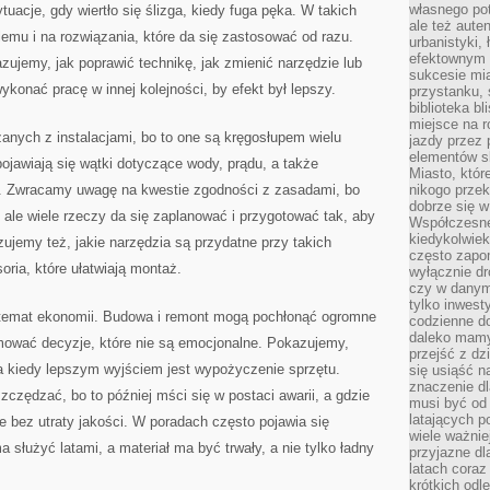
własnego po
tuacje, gdy wiertło się ślizga, kiedy fuga pęka. W takich
ale też aute
emu i na rozwiązania, które da się zastosować od razu.
urbanistyki,
efektownym 
zujemy, jak poprawić technikę, jak zmienić narzędzie lub
sukcesie mia
ykonać pracę w innej kolejności, by efekt był lepszy.
przystanku, 
biblioteka b
miejsce na r
nych z instalacjami, bo to one są kręgosłupem wielu
jazdy przez p
elementów sk
jawiają się wątki dotyczące wody, prądu, a także
Miasto, któr
a. Zwracamy uwagę na kwestie zgodności z zasadami, bo
nikogo prze
dobrze się w
ale wiele rzeczy da się zaplanować i przygotować tak, aby
Współczesne 
kiedykolwiek
zujemy też, jakie narzędzia są przydatne przy takich
często zapom
oria, które ułatwiają montaż.
wyłącznie dr
czy w danym 
tylko inwest
t temat ekonomii. Budowa i remont mogą pochłonąć ogromne
codzienne d
daleko mamy
jmować decyzje, które nie są emocjonalne. Pokazujemy,
przejść z dz
 a kiedy lepszym wyjściem jest wypożyczenie sprzętu.
się usiąść n
znaczenie dl
czędzać, bo to później mści się w postaci awarii, a gdzie
musi być od 
latających 
 bez utraty jakości. W poradach często pojawia się
wiele ważnie
 służyć latami, a materiał ma być trwały, a nie tylko ładny
przyjazne dl
latach coraz
krótkich odl