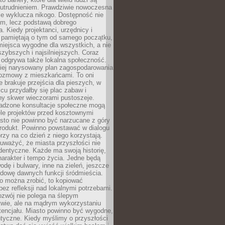
utrudnieniem. Prawdziwie nowoczesna
ie wyklucza nikogo. Dostępność nie
em, lecz podstawą dobrego
a. Kiedy projektanci, urzędnicy i
 pamiętają o tym od samego początku,
iejsca wygodne dla wszystkich, a nie
jszybszych i najsilniejszych. Coraz
 odgrywa także lokalna społeczność.
piej narysowany plan zagospodarowania
 rozmowy z mieszkańcami. To oni
e brakuje przejścia dla pieszych, w
cu przydałby się plac zabaw i
ny skwer wieczorami pustoszeje.
adzone konsultacje społeczne mogą
ele projektów przed kosztownymi
sto nie powinno być narzucane z góry
produkt. Powinno powstawać w dialogu
órzy na co dzień z niego korzystają.
uważyć, że miasta przyszłości nie
dentyczne. Każde ma swoją historię,
charakter i tempo życia. Jedne będą
odę i bulwary, inne na zieleń, jeszcze
udowę dawnych funkcji śródmieścia.
o można zrobić, to kopiować
bez refleksji nad lokalnymi potrzebami.
ozwój nie polega na ślepym
twie, ale na mądrym wykorzystaniu
tencjału. Miasto powinno być wygodne,
ntyczne. Kiedy myślimy o przyszłości