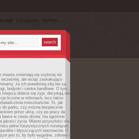
SCRIBE
FACEBOOK
TWITTER
miasta zmieniają się szybciej niż
 wcześniej, ale wciąż zaskakująco
inamy, że ich prawdziwą siłą nie są
ogi, budynki i centra handlowe. O tym,
miejscu dobrze się żyje, decydują nie
ycje liczone w milionach, lecz także
oświadczenia mieszkańców. To, jak
 do parku, czy można bezpiecznie
ieckiem przez ulicę, czy po pracy da
a ławce w cieniu drzew, ma ogromne
a jakości życia. Miasto przyszłości nie
razu pełne futurystycznych rozwiązań,
pojazdów i błyszczących wieżowców. O
jsze jest to, by było wygodne, zdrowe i