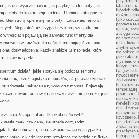
przyjazne dl
i: jak coś wypoziomować, jak przykręcić elementy, jak
latach coraz
krótkich odl
mponenty do konkretnego zadania. Ulubione kategorie to
można załatw
tylko oszczę
. Idea strony opiera się na prostym założeniu: remont i
poprawia rel
yłek. Mogą stać się przygodą, w której wszystko ma
apteka, przy
zasięgu spac
go w treściach pojawiają się zarówno fundamenty dla
na codzienne
aawansowane wskazówki dla osób, które mają już za sobą
mniej hałasu,
zwykłe życie
oziomu doświadczenia, każdy znajdzie tu inspiracje, które
nie polega n
gdzie akurat
inimalizować ryzyko.
myśleniu o 
którym każd
tysięcy lud
spektrum działań, jakie spotyka się podczas remontu
nowoczesnego
nia prac, przez logistykę materiałów, aż po prace typowo
zadrzewiona 
to nie luksu
, bruzdowanie, nakładanie tynków oraz montaż. Pojawiają
temperaturę 
zpieczeństwem, bo nawet najlepszy sprzęt nie pomoże, jeśli
powietrza i 
odpoczynku.
wania.
niewielki ko
dniu. Drzewa
realnym wsp
sprzętu cięższego kalibru. Dla wielu osób wybór
fizycznego. 
nasadzeń za
 kwestia marki czy ceny, ale przede wszystkim
z własnej od
jak działa betoniarka, na co zwrócić uwagę w przypadku
przeciążenie
transportu. 
 przecinarka, a kiedy lepszym rozwiązaniem będzie szlifierka