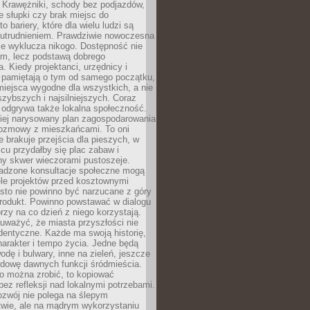
 Krawężniki, schody bez podjazdów,
e słupki czy brak miejsc do
 bariery, które dla wielu ludzi są
utrudnieniem. Prawdziwie nowoczesna
ie wyklucza nikogo. Dostępność nie
em, lecz podstawą dobrego
a. Kiedy projektanci, urzędnicy i
 pamiętają o tym od samego początku,
iejsca wygodne dla wszystkich, a nie
jszybszych i najsilniejszych. Coraz
 odgrywa także lokalna społeczność.
piej narysowany plan zagospodarowania
 rozmowy z mieszkańcami. To oni
e brakuje przejścia dla pieszych, w
cu przydałby się plac zabaw i
ny skwer wieczorami pustoszeje.
adzone konsultacje społeczne mogą
ele projektów przed kosztownymi
sto nie powinno być narzucane z góry
produkt. Powinno powstawać w dialogu
órzy na co dzień z niego korzystają.
uważyć, że miasta przyszłości nie
dentyczne. Każde ma swoją historię,
charakter i tempo życia. Jedne będą
odę i bulwary, inne na zieleń, jeszcze
udowę dawnych funkcji śródmieścia.
o można zrobić, to kopiować
bez refleksji nad lokalnymi potrzebami.
ozwój nie polega na ślepym
twie, ale na mądrym wykorzystaniu