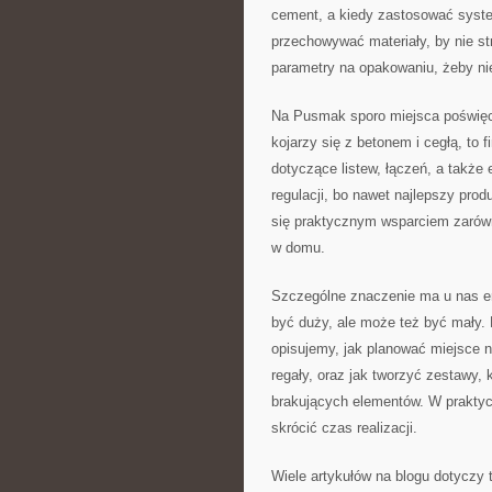
cement, a kiedy zastosować syst
przechowywać materiały, by nie str
parametry na opakowaniu, żeby ni
Na Pusmak sporo miejsca poświę
kojarzy się z betonem i cegłą, to
dotyczące listew, łączeń, a także
regulacji, bo nawet najlepszy pro
się praktycznym wsparciem zarów
w domu.
Szczególne znaczenie ma u nas er
być duży, ale może też być mały. N
opisujemy, jak planować miejsce na
regały, oraz jak tworzyć zestawy, 
brakujących elementów. W praktyce
skrócić czas realizacji.
Wiele artykułów na blogu dotyczy t