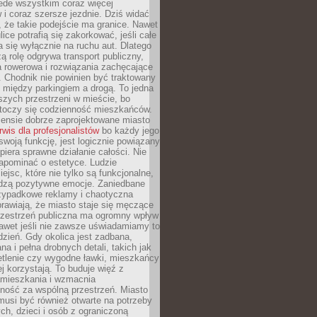
ede wszystkim coraz więcej
i coraz szersze jezdnie. Dziś widać
, że takie podejście ma granice. Nawet
ice potrafią się zakorkować, jeśli całe
a się wyłącznie na ruchu aut. Dlatego
ą rolę odgrywa transport publiczny,
ra rowerowa i rozwiązania zachęcające
 Chodnik nie powinien być traktowany
 między parkingiem a drogą. To jedna
szych przestrzeni w mieście, bo
 toczy się codzienność mieszkańców.
nsie dobrze zaprojektowane miasto
rwis dla profesjonalistów
bo każdy jego
woją funkcję, jest logicznie powiązany
spiera sprawne działanie całości. Nie
apominać o estetyce. Ludzie
iejsc, które nie tylko są funkcjonalne,
udzą pozytywne emocje. Zaniedbane
rzypadkowe reklamy i chaotyczna
rawiają, że miasto staje się męczące
Przestrzeń publiczna ma ogromny wpływ
nawet jeśli nie zawsze uświadamiamy to
dzień. Gdy okolica jest zadbana,
a i pełna drobnych detali, takich jak
etlenie czy wygodne ławki, mieszkańcy
ej korzystają. To buduje więź z
mieszkania i wzmacnia
ność za wspólną przestrzeń. Miasto
musi być również otwarte na potrzeby
ch, dzieci i osób z ograniczoną