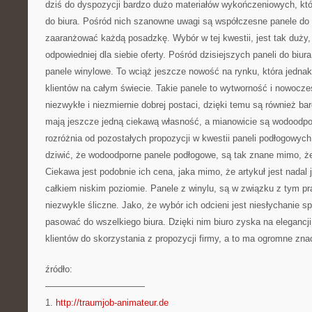
dziś do dyspozycji bardzo dużo materiałów wykończeniowych, któr
do biura. Pośród nich szanowne uwagi są współczesne panele do 
zaaranżować każdą posadzkę. Wybór w tej kwestii, jest tak duży, 
odpowiedniej dla siebie oferty. Pośród dzisiejszych paneli do biur
panele winylowe. To wciąż jeszcze nowość na rynku, która jednak
klientów na całym świecie. Takie panele to wytworność i nowoc
niezwykłe i niezmiernie dobrej postaci, dzięki temu są również bar
mają jeszcze jedną ciekawą własność, a mianowicie są wodoodpor
rozróżnia od pozostałych propozycji w kwestii paneli podłogowyc
dziwić, że wodoodporne panele podłogowe, są tak znane mimo, że
Ciekawa jest podobnie ich cena, jaka mimo, że artykuł jest nadal 
całkiem niskim poziomie. Panele z winylu, są w związku z tym pr
niezwykle śliczne. Jako, że wybór ich odcieni jest niesłychanie sp
pasować do wszelkiego biura. Dzięki nim biuro zyska na elegancji 
klientów do skorzystania z propozycji firmy, a to ma ogromne zna
źródło:
———————————
1.
http://traumjob-animateur.de