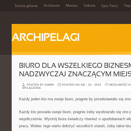
Archiwum
Marzec
Sobota
Tagi
Strona główna
Spis Treści
ARCHIPELAGI
BIURO DLA WSZELKIEGO BIZNESM
NADZWYCZAJ ZNACZĄCYM MIEJ
POSTED BY ADMIN
POSTED ON SIE - 20 - 2025
MOŻLIWOŚĆ 
WYŁĄCZONA
Każdy jeden kto ma swoje biuro, pragnie by przedstawiało się on
Każdy kto posiada swoje biuro, pragnie żeby wyobrażało się ono p
współcześnie. Wystrój biura świadczy również o upodobaniach wła
pracy. Wobec tego warto dołożyć wszelkich starań, żeby takie bi