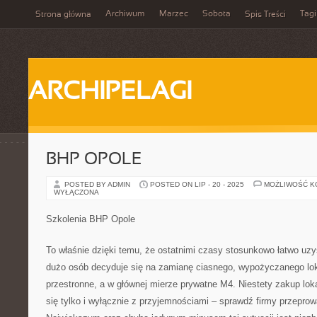
Archiwum
Marzec
Sobota
Tagi
Strona główna
Spis Treści
ARCHIPELAGI
BHP OPOLE
POSTED BY ADMIN
POSTED ON LIP - 20 - 2025
MOŻLIWOŚĆ 
WYŁĄCZONA
Szkolenia BHP Opole
To właśnie dzięki temu, że ostatnimi czasy stosunkowo łatwo uz
dużo osób decyduje się na zamianę ciasnego, wypożyczanego loka
przestronne, a w głównej mierze prywatne M4. Niestety zakup lok
się tylko i wyłącznie z przyjemnościami – sprawdź firmy przepr