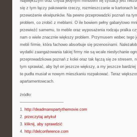
Największym oraz chyba jedynym minusem tej sytuacji jest niez
się z tym łączy pakowanie rzeczy, rozmieszczanie w kartonach lek
przewożenie ekwipunków. Na pewno przeprowadzki poznań na tym 
problem, co zrobić z meblami. O ile bowiem pełny gabarytowo m
przewieźć samemu, to meble oraz wyposażenia rodzaju pralka c
nam o wiele znacznie większy problem. Przymusem wobec tego 
mebli firmie, która fachowo absorbuje się przenosinami. Należało
wydatki zaangażowania takiej firmy nie są wcale niesłychanie og
przeprowadzkowa poznań z kolei oraz tak łączą się ze stresem, n
tym sprawiać, aby był on jeszcze większy, a my jeszcze bardziej
te pudła musiał w nowym mieszkaniu rozpakować. Teraz większ
apartamentowcach.
źródło:
———————————
1.
http://deadmanspartythemovie.com
2.
przeczytaj artykuł
3.
kliknij, aby sprawdzić
4.
http://delconference.com