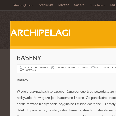
Archiwum
Marzec
Sobota
Tagi
Strona główna
Spis Treści
ARCHIPELAGI
BASENY
POSTED BY ADMIN
POSTED ON SIE - 2 - 2025
MOŻLIWOŚĆ K
WYŁĄCZONA
Baseny
W wielu przypadkach to ozdoby różnorodnego typu powodują, że 
niebywale, że wnętrze jest kameralne i ładne. Co poniektóre ozdo
ściśle mówiąc niesłychanie oryginalne i trudno dostępne – został
dalekich państw czy zostały odszukane na strychu, należały na p