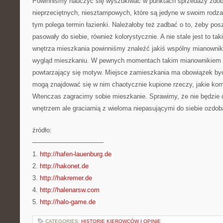
Powinniśmy nauczyć się wyszukiwać w punktach sprzedaży zdob
nieprzeciętnych, niesztampowych, które są jedyne w swoim rodza
tym polega termin łazienki. Należałoby też zadbać o to, żeby pos
pasowały do siebie, również kolorystycznie. A nie stale jest to t
wnętrza mieszkania powinniśmy znaleźć jakiś wspólny mianownik 
wygląd mieszkaniu. W pewnych momentach takim mianownikiem 
powtarzający się motyw. Miejsce zamieszkania ma obowiązek być
mogą znajdować się w nim chaotycznie kupione rzeczy, jakie komp
Wtenczas zagracimy sobie mieszkanie. Sprawimy, że nie będzie
wnętrzem ale graciarnią z wieloma niepasującymi do siebie ozdob
źródło:
———————————
1.
http://hafen-lauenburg.de
2.
http://hakonet.de
3.
http://hakremer.de
4.
http://halenarsw.com
5.
http://halo-game.de
CATEGORIES:
HISTORIE KIEROWCÓW I OPINIE