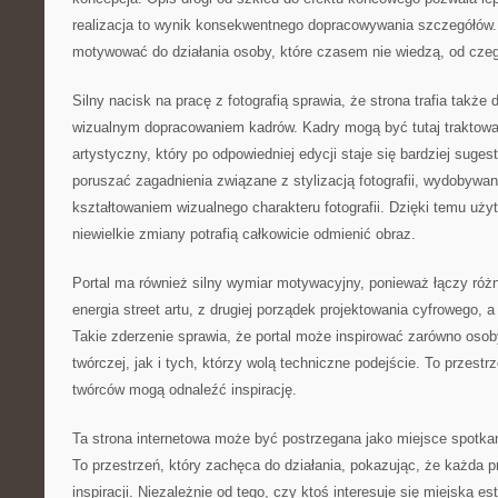
realizacja to wynik konsekwentnego dopracowywania szczegółów.
motywować do działania osoby, które czasem nie wiedzą, od cze
Silny nacisk na pracę z fotografią sprawia, że strona trafia takż
wizualnym dopracowaniem kadrów. Kadry mogą być tutaj traktowa
artystyczny, który po odpowiedniej edycji staje się bardziej suge
poruszać zagadnienia związane z stylizacją fotografii, wydobywan
kształtowaniem wizualnego charakteru fotografii. Dzięki temu użyt
niewielkie zmiany potrafią całkowicie odmienić obraz.
Portal ma również silny wymiar motywacyjny, ponieważ łączy różne
energia street artu, z drugiej porządek projektowania cyfrowego, 
Takie zderzenie sprawia, że portal może inspirować zarówno oso
twórczej, jak i tych, którzy wolą techniczne podejście. To przestr
twórców mogą odnaleźć inspirację.
Ta strona internetowa może być postrzegana jako miejsce spotkania 
To przestrzeń, który zachęca do działania, pokazując, że każda p
inspiracji. Niezależnie od tego, czy ktoś interesuje się miejską e