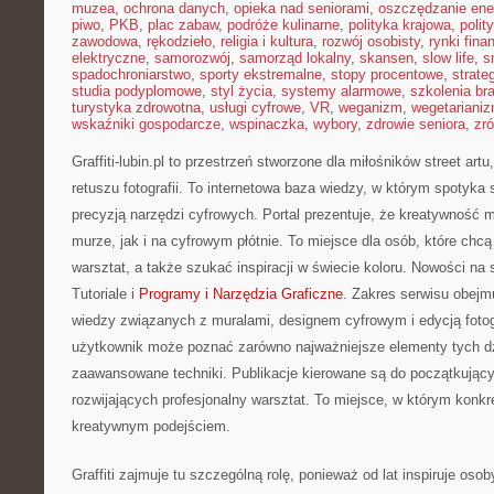
muzea
,
ochrona danych
,
opieka nad seniorami
,
oszczędzanie ener
piwo
,
PKB
,
plac zabaw
,
podróże kulinarne
,
polityka krajowa
,
polit
zawodowa
,
rękodzieło
,
religia i kultura
,
rozwój osobisty
,
rynki fin
elektryczne
,
samorozwój
,
samorząd lokalny
,
skansen
,
slow life
,
s
spadochroniarstwo
,
sporty ekstremalne
,
stopy procentowe
,
strate
studia podyplomowe
,
styl życia
,
systemy alarmowe
,
szkolenia br
turystyka zdrowotna
,
usługi cyfrowe
,
VR
,
weganizm
,
wegetariani
wskaźniki gospodarcze
,
wspinaczka
,
wybory
,
zdrowie seniora
,
zr
Graffiti-lubin.pl to przestrzeń stworzone dla miłośników street artu
retuszu fotografii. To internetowa baza wiedzy, w którym spotyka s
precyzją narzędzi cyfrowych. Portal prezentuje, że kreatywność 
murze, jak i na cyfrowym płótnie. To miejsce dla osób, które chc
warsztat, a także szukać inspiracji w świecie koloru. Nowości na s
Tutoriale i
Programy i Narzędzia Graficzne
. Zakres serwisu obejm
wiedzy związanych z muralami, designem cyfrowym i edycją fotogr
użytkownik może poznać zarówno najważniejsze elementy tych dzie
zaawansowane techniki. Publikacje kierowane są do początkujący
rozwijających profesjonalny warsztat. To miejsce, w którym konkr
kreatywnym podejściem.
Graffiti zajmuje tu szczególną rolę, ponieważ od lat inspiruje os