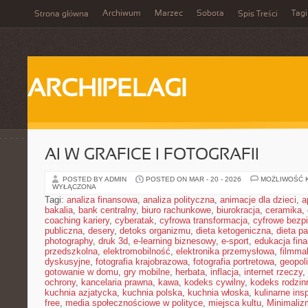
Archiwum
Marzec
Sobota
Tagi
Strona główna
Spis Treści
ARCHIPELAGI
AI W GRAFICE I FOTOGRAFII
POSTED BY ADMIN
POSTED ON MAR - 20 - 2026
MOŻLIWOŚĆ 
WYŁĄCZONA
Tagi:
analiza finansowa
,
analiza polityczna
,
animacje dla dzieci
,
a
bakalia
,
bank centralny
,
biuro rachunkowe
,
biurokracja
,
ceramika
,
coaching kariery
,
cyberatak
,
cyfrowa transformacja
,
cyfrowe bezp
publiczna
,
desery
,
detoks organizmu
,
dieta ketogeniczna
,
dieta pa
photography
,
druk 3d
,
e-learning biznesowy
,
e-sport
,
edukacja fin
przedszkolna
,
elektromobilność
,
elektronika przemysłowa
,
filmma
dyskusyjne
,
fotografia krajobrazowa
,
fotografia portretowa
,
geopol
gotowanie w domu
,
gry mobilne
,
herbata
,
inflacja
,
internet rzeczy
,
ochrony
,
kancelaria prawna
,
kawa
,
kodeks cywilny
,
kodeks rodzin
kuchnia azjatycka
,
kuchnia polska
,
kuchnia włoska
,
kulinarne insp
free
,
media społecznościowe w polityce
,
miejsca kultu
,
Minimaliz