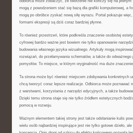
odbiorca może zobaczyć, że tworzenie nie kończy się na jednym
mogą z powodzeniem stać się bazą dla grafiki komputerowej, a foto
mogą po obróbce zyskać nową siłę wyrazu. Portal pokazuje więc,
formami ekspresji są dziś coraz bardziej płynne.
To również przestrzeń, które podkreśla znaczenie osobistej estetyk
cyfrowej bardzo ważne jest bowiem nie tylko opanowanie narzędzi
budowania własnego języka wizualnego. Artykuły mogą inspirowa
rozwiązań, do przełamywania schematów, a także do odważnego
pomysłów. To miejsce, w którym oryginalność ma duże znaczenie
Ta strona może być również miejscem zdobywania konkretnych umi
chcą tworzyć coraz lepsze realizacje. Odbiorca może poznawać 
z warstwami, korzystania z narzędzi edycyjnych, a także budowa
Dzięki temu strona staje się nie tylko źródłem estetycznych bodź
pomocą w rozwoju.
Ważnym elementem takiej strony jest także odsłanianie kulis pow
wielu osób najbardziej inspirujące jest nie tylko gotowe dzieło, ale
koncepcja. Opis drogi od szkicu do efektu końcowego pozwala le