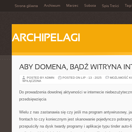
Archiwum
Marzec
Sobota
Tagi
Strona główna
Spis Treści
ARCHIPELAGI
ABY DOMENA, BĄDŹ WITRYNA I
POSTED BY ADMIN
POSTED ON LIP - 13 - 2025
MOŻLIWOŚĆ 
WYŁĄCZONA
Do prowadzenia dowolnej aktywności w internecie niebezużyteczna
przedsięwzięcia
Wielu z nas zastanawia się czy jeśli ma program antywirusowy, jak
frontach to czy koniecznym jest skanowanie pojedynczo pobranych
przepuściły na dysk twardy programy i aplikacje typu tinder auto-