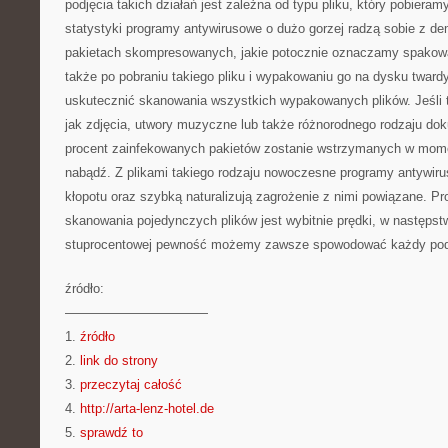
podjęcia takich działań jest zależna od typu pliku, który pobier
statystyki programy antywirusowe o dużo gorzej radzą sobie z 
pakietach skompresowanych, jakie potocznie oznaczamy spakowa
także po pobraniu takiego pliku i wypakowaniu go na dysku tward
uskutecznić skanowania wszystkich wypakowanych plików. Jeśli tu
jak zdjęcia, utwory muzyczne lub także różnorodnego rodzaju do
procent zainfekowanych pakietów zostanie wstrzymanych w momen
nabądź. Z plikami takiego rodzaju nowoczesne programy antywir
kłopotu oraz szybką naturalizują zagrożenie z nimi powiązane. 
skanowania pojedynczych plików jest wybitnie prędki, w następstw
stuprocentowej pewność możemy zawsze spowodować każdy podej
źródło:
———————————
1.
źródło
2.
link do strony
3.
przeczytaj całość
4.
http://arta-lenz-hotel.de
5.
sprawdź to