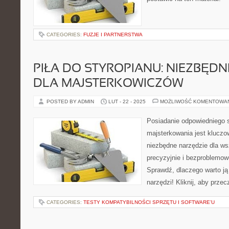
CATEGORIES:
FUZJE I PARTNERSTWA
PIŁA DO STYROPIANU: NIEZBĘD
DLA MAJSTERKOWICZÓW
POSTED BY ADMIN
LUT - 22 - 2025
MOŻLIWOŚĆ KOMENTOWA
Posiadanie odpowiedniego s
majsterkowania jest kluczow
niezbędne narzędzie dla ws
precyzyjnie i bezproblemowo
Sprawdź, dlaczego warto ją 
narzędzi! Kliknij, aby przec
CATEGORIES:
TESTY KOMPATYBILNOŚCI SPRZĘTU I SOFTWARE’U