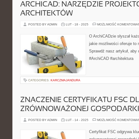
ARCHICAD: NARZĘDZIE PROJEK
ARCHITEKTÓW
POSTED BY ADMIN
LUT - 18 - 2025
MOŻLIWOŚĆ KOMENTOWA
O ArchiCADzie słyszał każdy
jakie możliwości oferuje to
Sprawdź nasz artykuł, aby 
#ArchiCAD #architektura
CATEGORIES:
KARCZMAJANDURA
ZNACZENIE CERTYFIKATU FSC D
ZRÓWNOWAŻONEJ GOSPODARK
POSTED BY ADMIN
LUT - 14 - 2025
MOŻLIWOŚĆ KOMENTOWA
Certyfikat FSC odgrywa kl