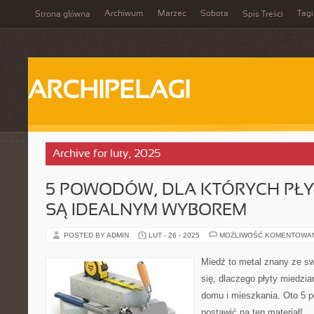
Archiwum
Marzec
Sobota
Tagi
Strona główna
Spis Treści
ARCHIPELAGI
Archive for luty, 2025
5 POWODÓW, DLA KTÓRYCH PŁY
SĄ IDEALNYM WYBOREM
POSTED BY ADMIN
LUT - 26 - 2025
MOŻLIWOŚĆ KOMENTOWA
Miedź to metal znany ze sw
się, dlaczego płyty miedzi
domu i mieszkania. Oto 5 p
postawić na ten materiał!