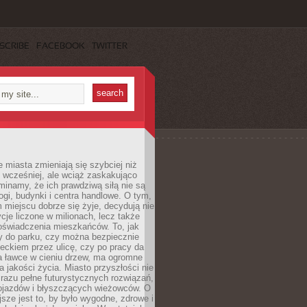
SCRIBE
FACEBOOK
TWITTER
miasta zmieniają się szybciej niż
 wcześniej, ale wciąż zaskakująco
inamy, że ich prawdziwą siłą nie są
ogi, budynki i centra handlowe. O tym,
miejscu dobrze się żyje, decydują nie
ycje liczone w milionach, lecz także
oświadczenia mieszkańców. To, jak
 do parku, czy można bezpiecznie
ieckiem przez ulicę, czy po pracy da
a ławce w cieniu drzew, ma ogromne
a jakości życia. Miasto przyszłości nie
razu pełne futurystycznych rozwiązań,
pojazdów i błyszczących wieżowców. O
jsze jest to, by było wygodne, zdrowe i