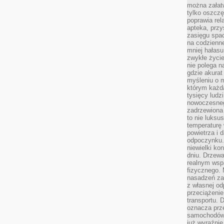
można załatw
tylko oszczę
poprawia rel
apteka, przy
zasięgu spac
na codzienne
mniej hałasu,
zwykłe życie
nie polega n
gdzie akurat
myśleniu o 
którym każd
tysięcy lud
nowoczesnego
zadrzewiona 
to nie luksu
temperaturę 
powietrza i 
odpoczynku.
niewielki ko
dniu. Drzewa
realnym wsp
fizycznego. 
nasadzeń za
z własnej od
przeciążenie
transportu. 
oznacza prz
samochodów 
już wyraźnie