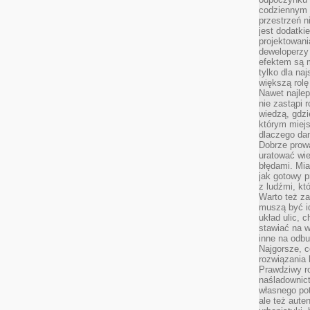
codziennym 
przestrzeń n
jest dodatki
projektowani
deweloperzy
efektem są m
tylko dla na
większą rolę
Nawet najle
nie zastąpi
wiedzą, gdzi
którym miejs
dlaczego da
Dobrze prow
uratować wi
błędami. Mia
jak gotowy 
z ludźmi, kt
Warto też za
muszą być i
układ ulic, 
stawiać na w
inne na odb
Najgorsze, c
rozwiązania 
Prawdziwy r
naśladownic
własnego po
ale też aute