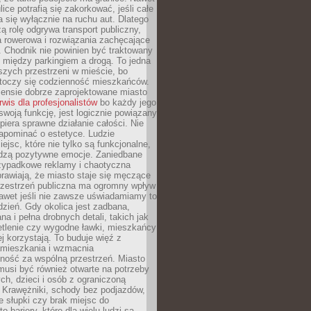
ice potrafią się zakorkować, jeśli całe
a się wyłącznie na ruchu aut. Dlatego
ą rolę odgrywa transport publiczny,
ra rowerowa i rozwiązania zachęcające
 Chodnik nie powinien być traktowany
 między parkingiem a drogą. To jedna
szych przestrzeni w mieście, bo
 toczy się codzienność mieszkańców.
nsie dobrze zaprojektowane miasto
rwis dla profesjonalistów
bo każdy jego
woją funkcję, jest logicznie powiązany
spiera sprawne działanie całości. Nie
apominać o estetyce. Ludzie
iejsc, które nie tylko są funkcjonalne,
udzą pozytywne emocje. Zaniedbane
rzypadkowe reklamy i chaotyczna
rawiają, że miasto staje się męczące
Przestrzeń publiczna ma ogromny wpływ
nawet jeśli nie zawsze uświadamiamy to
dzień. Gdy okolica jest zadbana,
a i pełna drobnych detali, takich jak
etlenie czy wygodne ławki, mieszkańcy
ej korzystają. To buduje więź z
mieszkania i wzmacnia
ność za wspólną przestrzeń. Miasto
musi być również otwarte na potrzeby
ch, dzieci i osób z ograniczoną
 Krawężniki, schody bez podjazdów,
e słupki czy brak miejsc do
 bariery, które dla wielu ludzi są