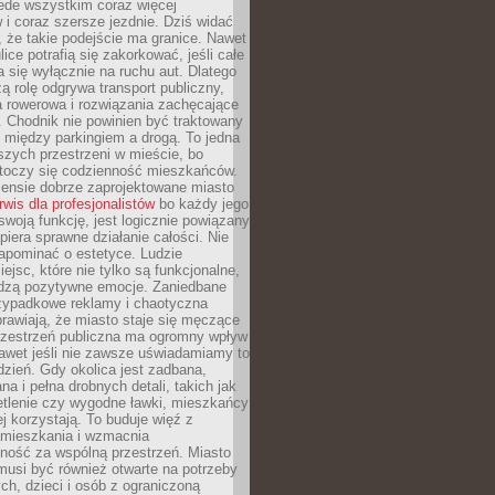
ede wszystkim coraz więcej
i coraz szersze jezdnie. Dziś widać
, że takie podejście ma granice. Nawet
ice potrafią się zakorkować, jeśli całe
a się wyłącznie na ruchu aut. Dlatego
ą rolę odgrywa transport publiczny,
ra rowerowa i rozwiązania zachęcające
 Chodnik nie powinien być traktowany
 między parkingiem a drogą. To jedna
szych przestrzeni w mieście, bo
 toczy się codzienność mieszkańców.
nsie dobrze zaprojektowane miasto
rwis dla profesjonalistów
bo każdy jego
woją funkcję, jest logicznie powiązany
spiera sprawne działanie całości. Nie
apominać o estetyce. Ludzie
iejsc, które nie tylko są funkcjonalne,
udzą pozytywne emocje. Zaniedbane
rzypadkowe reklamy i chaotyczna
rawiają, że miasto staje się męczące
Przestrzeń publiczna ma ogromny wpływ
nawet jeśli nie zawsze uświadamiamy to
dzień. Gdy okolica jest zadbana,
a i pełna drobnych detali, takich jak
etlenie czy wygodne ławki, mieszkańcy
ej korzystają. To buduje więź z
mieszkania i wzmacnia
ność za wspólną przestrzeń. Miasto
musi być również otwarte na potrzeby
ch, dzieci i osób z ograniczoną