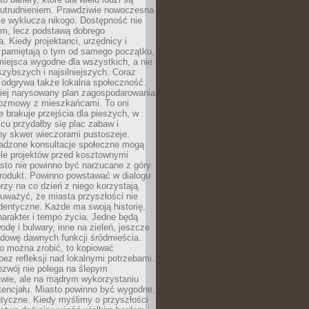
utrudnieniem. Prawdziwie nowoczesna
ie wyklucza nikogo. Dostępność nie
em, lecz podstawą dobrego
a. Kiedy projektanci, urzędnicy i
 pamiętają o tym od samego początku,
iejsca wygodne dla wszystkich, a nie
jszybszych i najsilniejszych. Coraz
 odgrywa także lokalna społeczność.
piej narysowany plan zagospodarowania
 rozmowy z mieszkańcami. To oni
e brakuje przejścia dla pieszych, w
cu przydałby się plac zabaw i
ny skwer wieczorami pustoszeje.
adzone konsultacje społeczne mogą
ele projektów przed kosztownymi
sto nie powinno być narzucane z góry
produkt. Powinno powstawać w dialogu
órzy na co dzień z niego korzystają.
uważyć, że miasta przyszłości nie
dentyczne. Każde ma swoją historię,
charakter i tempo życia. Jedne będą
odę i bulwary, inne na zieleń, jeszcze
udowę dawnych funkcji śródmieścia.
o można zrobić, to kopiować
bez refleksji nad lokalnymi potrzebami.
ozwój nie polega na ślepym
twie, ale na mądrym wykorzystaniu
tencjału. Miasto powinno być wygodne,
ntyczne. Kiedy myślimy o przyszłości