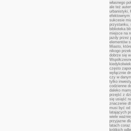
własnego po
ale też aute
urbanistyki,
efektownym 
sukcesie mia
przystanku, 
biblioteka b
miejsce na r
jazdy przez p
elementów sk
Miasto, któr
nikogo prze
dobrze się w
Współczesne 
kiedykolwiek
często zapom
wyłącznie dr
czy w danym 
tylko inwest
codzienne d
daleko mamy
przejść z dz
się usiąść n
znaczenie dl
musi być od 
latających 
wiele ważnie
przyjazne dl
latach coraz
krótkich odl