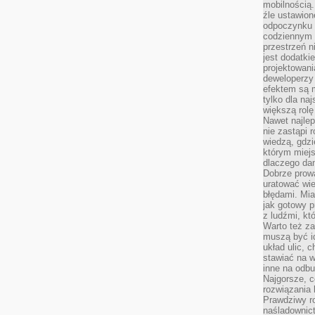
mobilnością.
źle ustawion
odpoczynku to
codziennym 
przestrzeń n
jest dodatki
projektowani
deweloperzy
efektem są m
tylko dla na
większą rolę
Nawet najle
nie zastąpi
wiedzą, gdzi
którym miejs
dlaczego da
Dobrze prow
uratować wi
błędami. Mia
jak gotowy 
z ludźmi, kt
Warto też za
muszą być i
układ ulic, 
stawiać na w
inne na odb
Najgorsze, c
rozwiązania 
Prawdziwy r
naśladownic