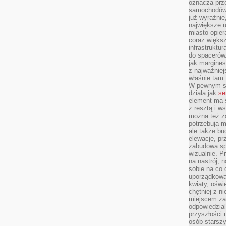
oznacza prz
samochodów 
już wyraźnie
największe ul
miasto opier
coraz większ
infrastruktu
do spacerów.
jak margines
z najważniej
właśnie tam
W pewnym se
działa jak
se
element ma s
z resztą i w
można też z
potrzebują m
ale także b
elewacje, p
zabudowa sp
wizualnie. 
na nastrój, 
sobie na co 
uporządkowan
kwiaty, oświ
chętniej z ni
miejscem za
odpowiedzial
przyszłości 
osób starszy