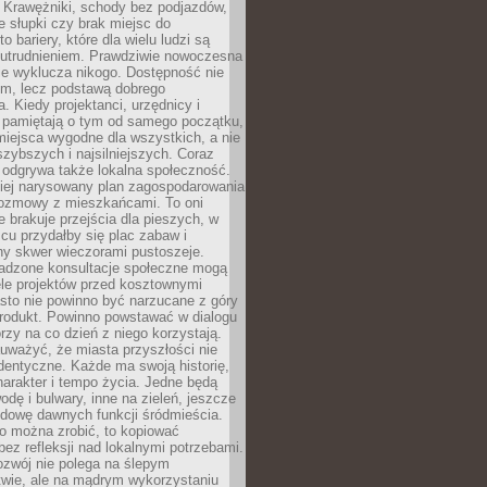
 Krawężniki, schody bez podjazdów,
e słupki czy brak miejsc do
 bariery, które dla wielu ludzi są
utrudnieniem. Prawdziwie nowoczesna
ie wyklucza nikogo. Dostępność nie
em, lecz podstawą dobrego
a. Kiedy projektanci, urzędnicy i
 pamiętają o tym od samego początku,
iejsca wygodne dla wszystkich, a nie
jszybszych i najsilniejszych. Coraz
 odgrywa także lokalna społeczność.
piej narysowany plan zagospodarowania
 rozmowy z mieszkańcami. To oni
e brakuje przejścia dla pieszych, w
cu przydałby się plac zabaw i
ny skwer wieczorami pustoszeje.
adzone konsultacje społeczne mogą
ele projektów przed kosztownymi
sto nie powinno być narzucane z góry
produkt. Powinno powstawać w dialogu
órzy na co dzień z niego korzystają.
uważyć, że miasta przyszłości nie
dentyczne. Każde ma swoją historię,
charakter i tempo życia. Jedne będą
odę i bulwary, inne na zieleń, jeszcze
udowę dawnych funkcji śródmieścia.
o można zrobić, to kopiować
bez refleksji nad lokalnymi potrzebami.
ozwój nie polega na ślepym
twie, ale na mądrym wykorzystaniu