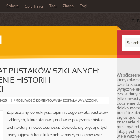
Sobota
Tagi
Zimno
Tagi
Spis Treści
SUB
I
IAT PUSTAKÓW SZKLANYCH:
Współczesne 
IE HISTORII I
kiedykolwiek
często zapom
I
wyłącznie dr
czy w danym 
tylko inwest
TAJEMNICZY
 2025
MOŻLIWOŚĆ KOMENTOWANIA
ZOSTAŁA WYŁĄCZONA
codzienne d
ŚWIAT
PUSTAKÓW
daleko mamy
SZKLANYCH:
Zapraszamy do odkrycia tajemniczego świata pustaków
przejść z dz
CUDOWNE
się usiąść n
ZBLIŻENIE
szklanych, które stanowią cudowne połączenie historii
HISTORII
znaczenie dl
I
musi być od 
architektury i nowoczesności. Dowiedz się więcej o tych
NOWOCZESNOŚCI
latających 
fascynujących konstrukcjach w naszym najnowszym
wiele ważnie