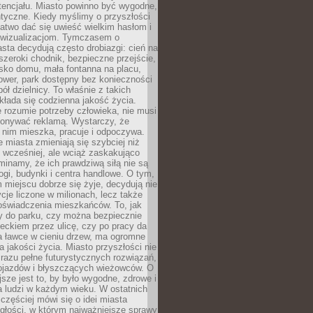
tencjału. Miasto powinno być wygodne,
ntyczne. Kiedy myślimy o przyszłości
 łatwo dać się uwieść wielkim hasłom i
wizualizacjom. Tymczasem o
sta decydują często drobiazgi: cień na
szeroki chodnik, bezpieczne przejście,
lisko domu, mała fontanna na placu,
ower, park dostępny bez konieczności
ół dzielnicy. To właśnie z takich
łada się codzienna jakość życia.
e rozumie potrzeby człowieka, nie musi
konywać reklamą. Wystarczy, że
 nim mieszka, pracuje i odpoczywa.
miasta zmieniają się szybciej niż
 wcześniej, ale wciąż zaskakująco
inamy, że ich prawdziwą siłą nie są
ogi, budynki i centra handlowe. O tym,
miejscu dobrze się żyje, decydują nie
ycje liczone w milionach, lecz także
oświadczenia mieszkańców. To, jak
 do parku, czy można bezpiecznie
ieckiem przez ulicę, czy po pracy da
a ławce w cieniu drzew, ma ogromne
a jakości życia. Miasto przyszłości nie
razu pełne futurystycznych rozwiązań,
pojazdów i błyszczących wieżowców. O
jsze jest to, by było wygodne, zdrowe i
a ludzi w każdym wieku. W ostatnich
 częściej mówi się o idei miasta
egłości, w którym najważniejsze sprawy