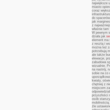
największe ul
miasto opier
coraz większ
infrastruktu
do spacerów.
jak margines
z najważniej
właśnie tam
W pewnym se
działa jak
se
element ma s
z resztą i w
można też z
potrzebują m
ale także b
elewacje, p
zabudowa sp
wizualnie. 
na nastrój, 
sobie na co 
uporządkowan
kwiaty, oświ
chętniej z ni
miejscem za
odpowiedzial
przyszłości 
osób starszy
mobilnością.
źle ustawion
odpoczynku to