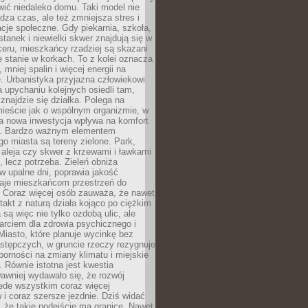
ić niedaleko domu. Taki model nie
dza czas, ale też zmniejsza stres i
acje społeczne. Gdy piekarnia, szkoła,
stanek i niewielki skwer znajdują się w
eru, mieszkańcy rzadziej są skazani
 stanie w korkach. To z kolei oznacza
 mniej spalin i więcej energii na
. Urbanistyka przyjazna człowiekowi
a upychaniu kolejnych osiedli tam,
 znajdzie się działka. Polega na
mieście jak o wspólnym organizmie, w
a nowa inwestycja wpływa na komfort
zi. Bardzo ważnym elementem
 miasta są tereny zielone. Park,
aleja czy skwer z krzewami i ławkami
s, lecz potrzeba. Zieleń obniża
w upalne dni, poprawia jakość
daje mieszkańcom przestrzeń do
 Coraz więcej osób zauważa, że nawet
ntakt z naturą działa kojąco po ciężkim
 są więc nie tylko ozdobą ulic, ale
arciem dla zdrowia psychicznego i
Miasto, które planuje wycinkę bez
stępczych, w gruncie rzeczy rezygnuje
porności na zmiany klimatu i miejskie
. Równie istotna jest kwestia
Dawniej wydawało się, że rozwój
ede wszystkim coraz więcej
i coraz szersze jezdnie. Dziś widać
, że takie podejście ma granice. Nawet