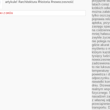
przyjazne dl
artykule! #architektura #historia #nowoczesność
latach coraz
krótkich odl
można załatw
DKI Z DRÓG
tylko oszczę
poprawia rel
apteka, przy
zasięgu spac
na codzienne
mniej hałasu,
zwykłe życie
nie polega n
gdzie akurat
myśleniu o 
którym każd
tysięcy lud
nowoczesnego
zadrzewiona 
to nie luksu
temperaturę 
powietrza i 
odpoczynku.
niewielki ko
dniu. Drzewa
realnym wsp
fizycznego. 
nasadzeń za
z własnej od
przeciążenie
transportu. 