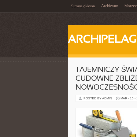
Archiwum
Marzec
Strona główna
ARCHIPELAG
TAJEMNICZY ŚW
CUDOWNE ZBLIŻEN
NOWOCZESNOŚC
POSTED BY ADMIN
MAR - 15 -