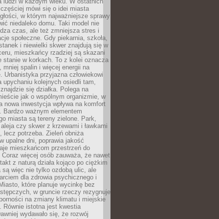
a ludzi w każdym wieku. W ostatnich
 częściej mówi się o idei miasta
egłości, w którym najważniejsze sprawy
ić niedaleko domu. Taki model nie
dza czas, ale też zmniejsza stres i
acje społeczne. Gdy piekarnia, szkoła,
stanek i niewielki skwer znajdują się w
eru, mieszkańcy rzadziej są skazani
 stanie w korkach. To z kolei oznacza
 mniej spalin i więcej energii na
. Urbanistyka przyjazna człowiekowi
a upychaniu kolejnych osiedli tam,
 znajdzie się działka. Polega na
mieście jak o wspólnym organizmie, w
a nowa inwestycja wpływa na komfort
zi. Bardzo ważnym elementem
 miasta są tereny zielone. Park,
aleja czy skwer z krzewami i ławkami
s, lecz potrzeba. Zieleń obniża
w upalne dni, poprawia jakość
daje mieszkańcom przestrzeń do
 Coraz więcej osób zauważa, że nawet
ntakt z naturą działa kojąco po ciężkim
 są więc nie tylko ozdobą ulic, ale
arciem dla zdrowia psychicznego i
Miasto, które planuje wycinkę bez
stępczych, w gruncie rzeczy rezygnuje
porności na zmiany klimatu i miejskie
. Równie istotna jest kwestia
Dawniej wydawało się, że rozwój