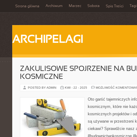
Archiwum
Marzec
Sobota
Tagi
Strona główna
Spis Treści
ARCHIPELAGI
ZAKULISOWE SPOJRZENIE NA 
KOSMICZNE
POSTED BY ADMIN
KWI - 22 - 2025
MOŻLIWOŚĆ KOMENTOWA
Oto garść tajemniczych inf
kosmicznym, które nie każ
kosmicznych projektów i od
są używane w przestrzeni k
ciekawi? Sprawdźcie nasz a
#budownictwokosmiczne #k