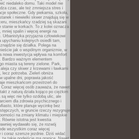
ić niedaleko domu. Taki model nie
dza czas, ale też zmniejsza stres i
acje społeczne. Gdy piekarnia, szkoła,
stanek i niewielki skwer znajdują się w
eru, mieszkańcy rzadziej są skazani
 stanie w korkach. To z kolei oznacza
 mniej spalin i więcej energii na
. Urbanistyka przyjazna człowiekowi
a upychaniu kolejnych osiedli tam,
 znajdzie się działka. Polega na
mieście jak o wspólnym organizmie, w
a nowa inwestycja wpływa na komfort
zi. Bardzo ważnym elementem
 miasta są tereny zielone. Park,
aleja czy skwer z krzewami i ławkami
s, lecz potrzeba. Zieleń obniża
w upalne dni, poprawia jakość
daje mieszkańcom przestrzeń do
 Coraz więcej osób zauważa, że nawet
ntakt z naturą działa kojąco po ciężkim
 są więc nie tylko ozdobą ulic, ale
arciem dla zdrowia psychicznego i
Miasto, które planuje wycinkę bez
stępczych, w gruncie rzeczy rezygnuje
porności na zmiany klimatu i miejskie
. Równie istotna jest kwestia
Dawniej wydawało się, że rozwój
ede wszystkim coraz więcej
i coraz szersze jezdnie. Dziś widać
, że takie podejście ma granice. Nawet