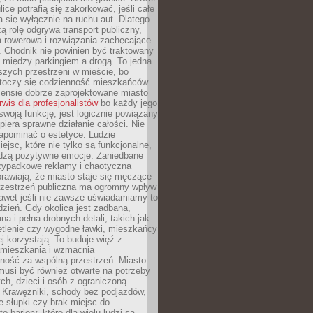
ice potrafią się zakorkować, jeśli całe
a się wyłącznie na ruchu aut. Dlatego
ą rolę odgrywa transport publiczny,
ra rowerowa i rozwiązania zachęcające
 Chodnik nie powinien być traktowany
 między parkingiem a drogą. To jedna
szych przestrzeni w mieście, bo
 toczy się codzienność mieszkańców.
nsie dobrze zaprojektowane miasto
rwis dla profesjonalistów
bo każdy jego
woją funkcję, jest logicznie powiązany
spiera sprawne działanie całości. Nie
apominać o estetyce. Ludzie
iejsc, które nie tylko są funkcjonalne,
udzą pozytywne emocje. Zaniedbane
rzypadkowe reklamy i chaotyczna
rawiają, że miasto staje się męczące
Przestrzeń publiczna ma ogromny wpływ
nawet jeśli nie zawsze uświadamiamy to
dzień. Gdy okolica jest zadbana,
a i pełna drobnych detali, takich jak
etlenie czy wygodne ławki, mieszkańcy
ej korzystają. To buduje więź z
mieszkania i wzmacnia
ność za wspólną przestrzeń. Miasto
musi być również otwarte na potrzeby
ch, dzieci i osób z ograniczoną
 Krawężniki, schody bez podjazdów,
e słupki czy brak miejsc do
 bariery, które dla wielu ludzi są