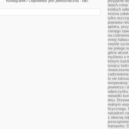
rozwiązanie? Odpowiedź jest jednoznaczna - tak!
przyjazne dl
latach coraz
krótkich odl
można załatw
tylko oszczę
poprawia rel
apteka, przy
zasięgu spac
na codzienne
mniej hałasu,
zwykłe życie
nie polega n
gdzie akurat
myśleniu o 
którym każd
tysięcy lud
nowoczesnego
zadrzewiona 
to nie luksu
temperaturę 
powietrza i 
odpoczynku.
niewielki ko
dniu. Drzewa
realnym wsp
fizycznego. 
nasadzeń za
z własnej od
przeciążenie
transportu. 