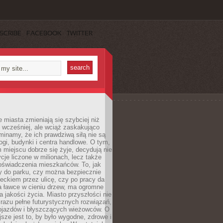
SCRIBE
FACEBOOK
TWITTER
miasta zmieniają się szybciej niż
 wcześniej, ale wciąż zaskakująco
inamy, że ich prawdziwą siłą nie są
ogi, budynki i centra handlowe. O tym,
miejscu dobrze się żyje, decydują nie
ycje liczone w milionach, lecz także
oświadczenia mieszkańców. To, jak
 do parku, czy można bezpiecznie
ieckiem przez ulicę, czy po pracy da
a ławce w cieniu drzew, ma ogromne
a jakości życia. Miasto przyszłości nie
razu pełne futurystycznych rozwiązań,
pojazdów i błyszczących wieżowców. O
jsze jest to, by było wygodne, zdrowe i