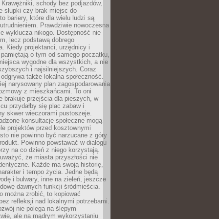
 Krawężniki, schody bez podjazdów,
e słupki czy brak miejsc do
 bariery, które dla wielu ludzi są
utrudnieniem. Prawdziwie nowoczesna
ie wyklucza nikogo. Dostępność nie
em, lecz podstawą dobrego
a. Kiedy projektanci, urzędnicy i
 pamiętają o tym od samego początku,
iejsca wygodne dla wszystkich, a nie
jszybszych i najsilniejszych. Coraz
 odgrywa także lokalna społeczność.
piej narysowany plan zagospodarowania
 rozmowy z mieszkańcami. To oni
e brakuje przejścia dla pieszych, w
cu przydałby się plac zabaw i
ny skwer wieczorami pustoszeje.
adzone konsultacje społeczne mogą
ele projektów przed kosztownymi
sto nie powinno być narzucane z góry
produkt. Powinno powstawać w dialogu
órzy na co dzień z niego korzystają.
uważyć, że miasta przyszłości nie
dentyczne. Każde ma swoją historię,
charakter i tempo życia. Jedne będą
odę i bulwary, inne na zieleń, jeszcze
udowę dawnych funkcji śródmieścia.
o można zrobić, to kopiować
bez refleksji nad lokalnymi potrzebami.
ozwój nie polega na ślepym
twie, ale na mądrym wykorzystaniu