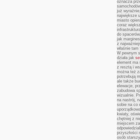
oznacza prz
samochodów 
już wyraźnie
największe ul
miasto opier
coraz większ
infrastruktu
do spacerów.
jak margines
z najważniej
właśnie tam
W pewnym se
działa jak
se
element ma s
z resztą i w
można też z
potrzebują m
ale także b
elewacje, p
zabudowa sp
wizualnie. 
na nastrój, 
sobie na co 
uporządkowan
kwiaty, oświ
chętniej z ni
miejscem za
odpowiedzial
przyszłości 
osób starszy