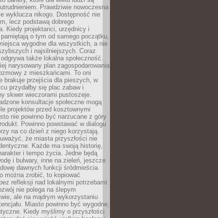
utrudnieniem. Prawdziwie nowoczesna
ie wyklucza nikogo. Dostępność nie
em, lecz podstawą dobrego
a. Kiedy projektanci, urzędnicy i
 pamiętają o tym od samego początku,
iejsca wygodne dla wszystkich, a nie
jszybszych i najsilniejszych. Coraz
 odgrywa także lokalna społeczność.
piej narysowany plan zagospodarowania
 rozmowy z mieszkańcami. To oni
e brakuje przejścia dla pieszych, w
cu przydałby się plac zabaw i
ny skwer wieczorami pustoszeje.
adzone konsultacje społeczne mogą
ele projektów przed kosztownymi
sto nie powinno być narzucane z góry
produkt. Powinno powstawać w dialogu
órzy na co dzień z niego korzystają.
uważyć, że miasta przyszłości nie
dentyczne. Każde ma swoją historię,
charakter i tempo życia. Jedne będą
odę i bulwary, inne na zieleń, jeszcze
udowę dawnych funkcji śródmieścia.
o można zrobić, to kopiować
bez refleksji nad lokalnymi potrzebami.
ozwój nie polega na ślepym
twie, ale na mądrym wykorzystaniu
tencjału. Miasto powinno być wygodne,
ntyczne. Kiedy myślimy o przyszłości