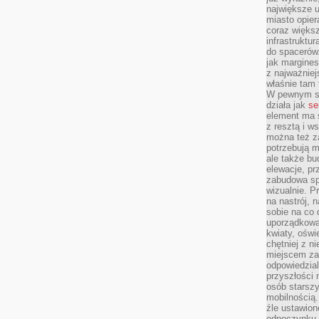
największe ul
miasto opier
coraz większ
infrastruktu
do spacerów.
jak margines
z najważniej
właśnie tam
W pewnym se
działa jak
se
element ma s
z resztą i w
można też z
potrzebują m
ale także b
elewacje, p
zabudowa sp
wizualnie. 
na nastrój, 
sobie na co 
uporządkowan
kwiaty, oświ
chętniej z ni
miejscem za
odpowiedzial
przyszłości 
osób starszy
mobilnością.
źle ustawion
odpoczynku to