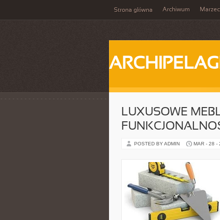
Archiwum
Marzec
Strona główna
ARCHIPELAG
LUXUSOWE MEBL
FUNKCJONALNOŚ
POSTED BY ADMIN
MAR - 28 -