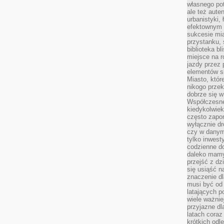
własnego po
ale też aute
urbanistyki,
efektownym 
sukcesie mia
przystanku, 
biblioteka b
miejsce na r
jazdy przez p
elementów sk
Miasto, któr
nikogo prze
dobrze się w
Współczesne 
kiedykolwiek
często zapom
wyłącznie dr
czy w danym 
tylko inwest
codzienne d
daleko mamy
przejść z dz
się usiąść n
znaczenie dl
musi być od 
latających 
wiele ważnie
przyjazne dl
latach coraz
krótkich odl