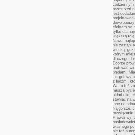
codziennym 
przestrzeń n
jest dodatki
projektowani
deweloperzy
efektem są m
tylko dla na
większą rolę
Nawet najle
nie zastąpi
wiedzą, gdzi
którym miejs
dlaczego da
Dobrze prow
uratować wi
błędami. Mia
jak gotowy 
z ludźmi, kt
Warto też za
muszą być i
układ ulic, 
stawiać na w
inne na odb
Najgorsze, c
rozwiązania 
Prawdziwy r
naśladownic
własnego po
ale też aute