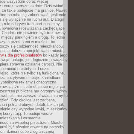
ede wszystkim coraz więcej
i coraz szersze jezdnie. Dziś widać
, że takie podejście ma granice. Nawet
ice potrafią się zakorkować, jeśli całe
a się wyłącznie na ruchu aut. Dlatego
ą rolę odgrywa transport publiczny,
ra rowerowa i rozwiązania zachęcające
 Chodnik nie powinien być traktowany
 między parkingiem a drogą. To jedna
szych przestrzeni w mieście, bo
 toczy się codzienność mieszkańców.
nsie dobrze zaprojektowane miasto
rwis dla profesjonalistów
bo każdy jego
woją funkcję, jest logicznie powiązany
spiera sprawne działanie całości. Nie
apominać o estetyce. Ludzie
iejsc, które nie tylko są funkcjonalne,
udzą pozytywne emocje. Zaniedbane
rzypadkowe reklamy i chaotyczna
rawiają, że miasto staje się męczące
Przestrzeń publiczna ma ogromny wpływ
nawet jeśli nie zawsze uświadamiamy to
dzień. Gdy okolica jest zadbana,
a i pełna drobnych detali, takich jak
etlenie czy wygodne ławki, mieszkańcy
ej korzystają. To buduje więź z
mieszkania i wzmacnia
ność za wspólną przestrzeń. Miasto
musi być również otwarte na potrzeby
ch, dzieci i osób z ograniczoną