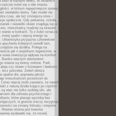
a ludzi w każdym wieku. W ostatnich
 częściej mówi się o idei miasta
egłości, w którym najważniejsze sprawy
ić niedaleko domu. Taki model nie
dza czas, ale też zmniejsza stres i
acje społeczne. Gdy piekarnia, szkoła,
stanek i niewielki skwer znajdują się w
eru, mieszkańcy rzadziej są skazani
 stanie w korkach. To z kolei oznacza
 mniej spalin i więcej energii na
. Urbanistyka przyjazna człowiekowi
a upychaniu kolejnych osiedli tam,
 znajdzie się działka. Polega na
mieście jak o wspólnym organizmie, w
a nowa inwestycja wpływa na komfort
zi. Bardzo ważnym elementem
 miasta są tereny zielone. Park,
aleja czy skwer z krzewami i ławkami
s, lecz potrzeba. Zieleń obniża
w upalne dni, poprawia jakość
daje mieszkańcom przestrzeń do
 Coraz więcej osób zauważa, że nawet
ntakt z naturą działa kojąco po ciężkim
 są więc nie tylko ozdobą ulic, ale
arciem dla zdrowia psychicznego i
Miasto, które planuje wycinkę bez
stępczych, w gruncie rzeczy rezygnuje
porności na zmiany klimatu i miejskie
. Równie istotna jest kwestia
Dawniej wydawało się, że rozwój