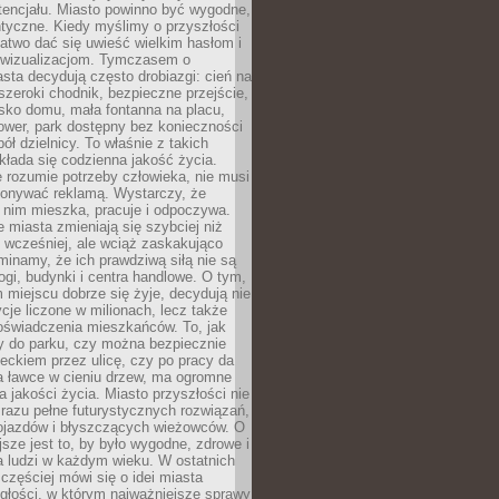
tencjału. Miasto powinno być wygodne,
ntyczne. Kiedy myślimy o przyszłości
 łatwo dać się uwieść wielkim hasłom i
wizualizacjom. Tymczasem o
sta decydują często drobiazgi: cień na
szeroki chodnik, bezpieczne przejście,
lisko domu, mała fontanna na placu,
ower, park dostępny bez konieczności
ół dzielnicy. To właśnie z takich
łada się codzienna jakość życia.
e rozumie potrzeby człowieka, nie musi
konywać reklamą. Wystarczy, że
 nim mieszka, pracuje i odpoczywa.
miasta zmieniają się szybciej niż
 wcześniej, ale wciąż zaskakująco
inamy, że ich prawdziwą siłą nie są
ogi, budynki i centra handlowe. O tym,
miejscu dobrze się żyje, decydują nie
ycje liczone w milionach, lecz także
oświadczenia mieszkańców. To, jak
 do parku, czy można bezpiecznie
ieckiem przez ulicę, czy po pracy da
a ławce w cieniu drzew, ma ogromne
a jakości życia. Miasto przyszłości nie
razu pełne futurystycznych rozwiązań,
pojazdów i błyszczących wieżowców. O
jsze jest to, by było wygodne, zdrowe i
a ludzi w każdym wieku. W ostatnich
 częściej mówi się o idei miasta
egłości, w którym najważniejsze sprawy