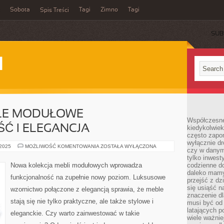
Sobota
Tagi
Zimno
Tagi
Spis Treści
SUB
I
E MODUŁOWE –
Współczesne 
Ć I ELEGANCJA
kiedykolwiek
często zapom
wyłącznie dr
LUXUSOWE
 2025
MOŻLIWOŚĆ KOMENTOWANIA
ZOSTAŁA WYŁĄCZONA
czy w danym 
MEBLE
MODUŁOWE
tylko inwest
–
Nowa kolekcja mebli modułowych wprowadza
codzienne d
FUNKCJONALNOŚĆ
daleko mamy
I
funkcjonalność na zupełnie nowy poziom. Luksusowe
ELEGANCJA
przejść z dz
się usiąść n
wzornictwo połączone z elegancją sprawia, że meble
znaczenie dl
stają się nie tylko praktyczne, ale także stylowe i
musi być od 
latających 
eleganckie. Czy warto zainwestować w takie
wiele ważnie