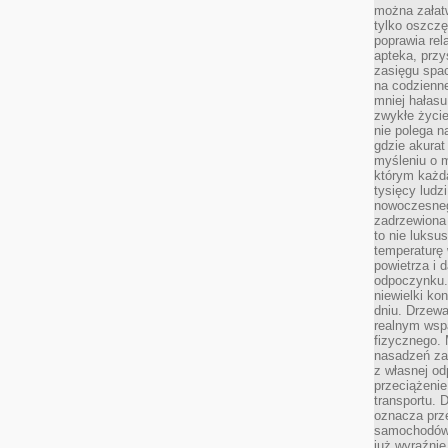
można załatw
tylko oszczę
poprawia rel
apteka, przy
zasięgu spac
na codzienne
mniej hałasu,
zwykłe życie
nie polega n
gdzie akurat
myśleniu o 
którym każd
tysięcy lud
nowoczesnego
zadrzewiona 
to nie luksu
temperaturę 
powietrza i 
odpoczynku.
niewielki ko
dniu. Drzewa
realnym wsp
fizycznego. 
nasadzeń za
z własnej od
przeciążenie
transportu. 
oznacza prz
samochodów 
już wyraźnie