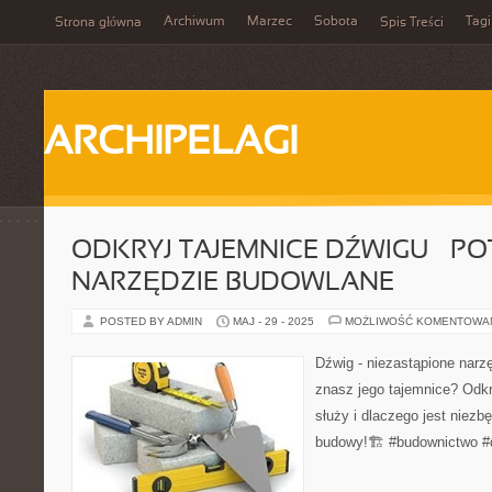
Archiwum
Marzec
Sobota
Tagi
Strona główna
Spis Treści
ARCHIPELAGI
ODKRYJ TAJEMNICE DŹWIGU – P
NARZĘDZIE BUDOWLANE
POSTED BY ADMIN
MAJ - 29 - 2025
MOŻLIWOŚĆ KOMENTOWA
Dźwig - niezastąpione narz
znasz jego tajemnice? Odkry
służy i dlaczego jest niez
budowy!🏗️ #budownictwo #