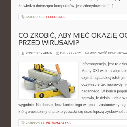
że wiedza dotycząca komputerów, jest zdecydowanie […]
CATEGORIES:
PEREGRINOS
CO ZROBIĆ, ABY MIEĆ OKAZJĘ O
PRZED WIRUSAMI?
POSTED BY ADMIN
GRU - 29 - 2025
MOŻLIWOŚĆ KOMENTOWA
Informatyzacja, jest to dzi
Mamy XXI wiek, a więc tak
czymś najbardziej istotnym
oczywiście tak naprawdę ni
nagannego. W końcu pogoń 
sprawia, iż dzisiaj ludzie w
wygodnie. No dobrze, lecz koniec tego wstępu – zastanówmy się r
którą prowadzimy charakteryzowała się dużo lepszą zyskowności
CATEGORIES:
RETRO/KLASYKA