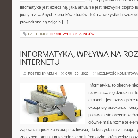
informatyka jest dziedziną, jaka aktualnie jest niezwykle często n
jednym z ważnych kierunków studiów. Też na wszystkich szczebl
prowadzone są zajęcia […]
CATEGORIES:
DRUGIE ŻYCIE SKŁADNIKÓW
INFORMATYKA, WPŁYWA NA RO
INTERNETU
POSTED BY ADMIN
GRU - 29 - 2025
MOŻLIWOŚĆ KOMENTOWA
Informatyka, to obecnie ni
rozwijająca się dziedzina T
czasach, jest szczególnie r
okazja się przekonać, korz
pojawiają się obecnie w ró
głównie mają rozmaite elem
zapewniają jeszcze więcej możliwości, do korzystania z takiego t
znacznym stopniu przekłada się na informatykę, która wciąż posz