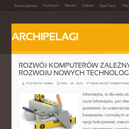
Archiwum
Marzec
Sobota
Tagi
Strona główna
Spis Treści
ARCHIPELAGI
ROZWÓJ KOMPUTERÓW ZALEŻNY
ROZWOJU NOWYCH TECHNOLOGI
POSTED BY ADMIN
GRU - 29 - 2025
MOŻLIWOŚĆ KOMENTOWA
Informatyka, to dla wielu o
życie Informatyka, jest obe
powiedzieć że uzależnia bar
komputerów i rozmaitych ur
opcję funkcjonować znaczni
życia prywatnego i zawodo